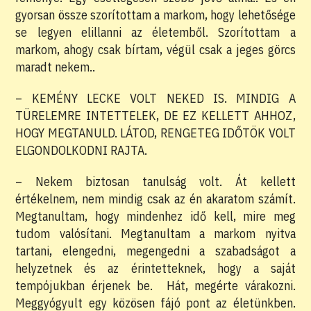
gyorsan össze szorítottam a markom, hogy lehetősége
se legyen elillanni az életemből. Szorítottam a
markom, ahogy csak bírtam, végül csak a jeges görcs
maradt nekem..
– KEMÉNY LECKE VOLT NEKED IS. MINDIG A
TÜRELEMRE INTETTELEK, DE EZ KELLETT AHHOZ,
HOGY MEGTANULD. LÁTOD, RENGETEG IDŐTÖK VOLT
ELGONDOLKODNI RAJTA.
– Nekem biztosan tanulság volt. Át kellett
értékelnem, nem mindig csak az én akaratom számít.
Megtanultam, hogy mindenhez idő kell, mire meg
tudom valósítani. Megtanultam a markom nyitva
tartani, elengedni, megengedni a szabadságot a
helyzetnek és az érintetteknek, hogy a saját
tempójukban érjenek be. Hát, megérte várakozni.
Meggyógyult egy közösen fájó pont az életünkben.