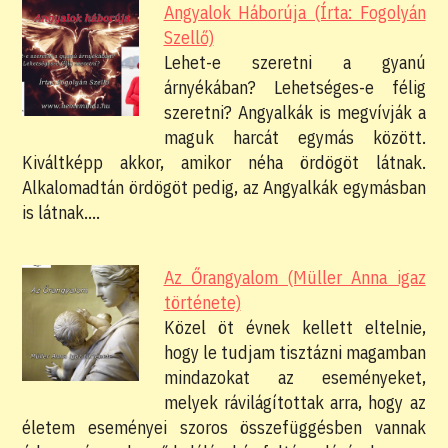
Angyalok Háborúja (Írta: Fogolyán
Szellő)
Lehet-e szeretni a gyanú
árnyékában? Lehetséges-e félig
szeretni? Angyalkák is megvívják a
maguk harcát egymás között.
Kiváltképp akkor, amikor néha ördögöt látnak.
Alkalomadtán ördögöt pedig, az Angyalkák egymásban
is látnak.…
Az Őrangyalom (Müller Anna igaz
története)
Közel öt évnek kellett eltelnie,
hogy le tudjam tisztázni magamban
mindazokat az eseményeket,
melyek rávilágítottak arra, hogy az
életem eseményei szoros összefüggésben vannak