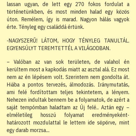
lassan ugyan, de lett egy 270 fokos fordulat a
történetünkben, és most minden halad egy közös
úton. Remélem, így is marad. Nagyon hálás vagyok
érte. Tényleg egy családdá értünk.
-NAGYSZERŰ! LÁTOM, HOGY TÉNYLEG TANULTÁL.
EGYENSÚLYT TEREMTETTÉL A VILÁGODBAN.
– Valóban az van sok területen, de valahol én
kerültem most a kapkodás miatt az asztal alá. Ez most
nem az én lépésem volt. Szerintem nem gondolta át.
Hiába a pontos tervezés, álmodozás. Iránymutatás,
ami felé fordítottam teljes tekintetem, a lényem.
Nehezen indultak bennem be a folyamatok, de azért a
saját tempómban haladtam az Új felé.. Aztán egy –
elméletileg hosszú folyamat eredményeként-
határozott mozdulattal le lettem ide söpörve, mint
egy darab morzsa…