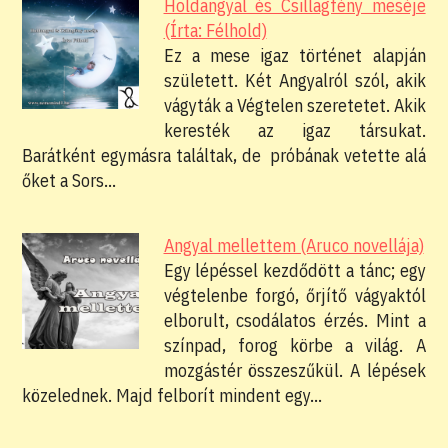
Holdangyal és Csillagfény meséje
(Írta: Félhold)
Ez a mese igaz történet alapján
született. Két Angyalról szól, akik
vágyták a Végtelen szeretetet. Akik
keresték az igaz társukat.
Barátként egymásra találtak, de próbának vetette alá
őket a Sors…
Angyal mellettem (Aruco novellája)
Egy lépéssel kezdődött a tánc; egy
végtelenbe forgó, őrjítő vágyaktól
elborult, csodálatos érzés. Mint a
színpad, forog körbe a világ. A
mozgástér összeszűkül. A lépések
közelednek. Majd felborít mindent egy…