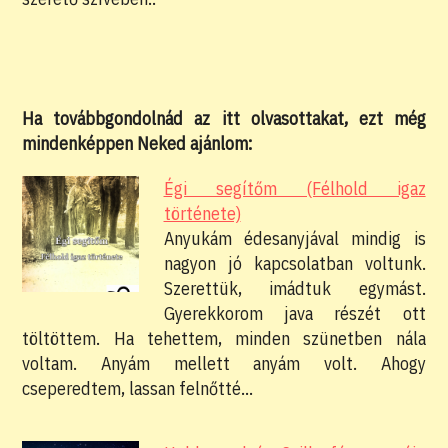
Ha továbbgondolnád az itt olvasottakat, ezt még
mindenképpen Neked ajánlom:
Égi segítőm (Félhold igaz
története)
Anyukám édesanyjával mindig is
nagyon jó kapcsolatban voltunk.
Szerettük, imádtuk egymást.
Gyerekkorom java részét ott
töltöttem. Ha tehettem, minden szünetben nála
voltam. Anyám mellett anyám volt. Ahogy
cseperedtem, lassan felnőtté…