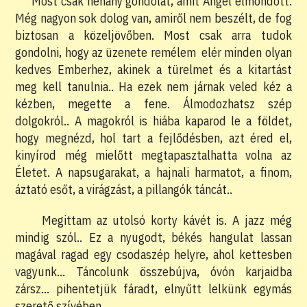
Most csak néhány gondolat, amit Angel elmondott.
Még nagyon sok dolog van, amiről nem beszélt, de fog
biztosan a közeljövőben. Most csak arra tudok
gondolni, hogy az üzenete remélem elér minden olyan
kedves Emberhez, akinek a türelmet és a kitartást
meg kell tanulnia.. Ha ezek nem járnak veled kéz a
kézben, megette a fene. Álmodozhatsz szép
dolgokról.. A magokról is hiába kaparod le a földet,
hogy megnézd, hol tart a fejlődésben, azt éred el,
kinyírod még mielőtt megtapasztalhatta volna az
Életet. A napsugarakat, a hajnali harmatot, a finom,
áztató esőt, a virágzást, a pillangók táncát..
Megittam az utolsó korty kávét is. A jazz még
mindig szól.. Ez a nyugodt, békés hangulat lassan
magával ragad egy csodaszép helyre, ahol kettesben
vagyunk… Táncolunk összebújva, óvón karjaidba
zársz… pihentetjük fáradt, elnyűtt lelkünk egymás
szerető szívében..