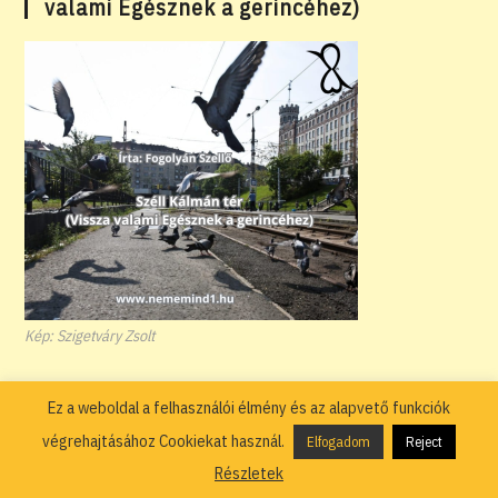
valami Egésznek a gerincéhez)
Kép: Szigetváry Zsolt
Kiközösítve, kicsúfolva, kinevetve; a
Ez a weboldal a felhasználói élmény és az alapvető funkciók
gyermekkori traumákról (Írta: Fogolyán
végrehajtásához Cookiekat használ.
Szellő)
Elfogadom
Reject
Részletek