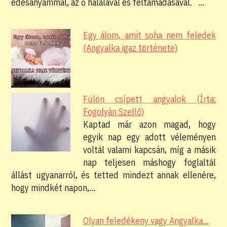
édesanyámmal, az ő halálával és feltámadásával. …
Egy álom, amit soha nem feledek
(Angyalka igaz története)
Fülön csípett angyalok (Írta:
Fogolyán Szellő)
Kaptad már azon magad, hogy
egyik nap egy adott véleményen
voltál valami kapcsán, míg a másik
nap teljesen máshogy foglaltál
állást ugyanarról, és tetted mindezt annak ellenére,
hogy mindkét napon,…
Olyan feledékeny vagy Angyalka…