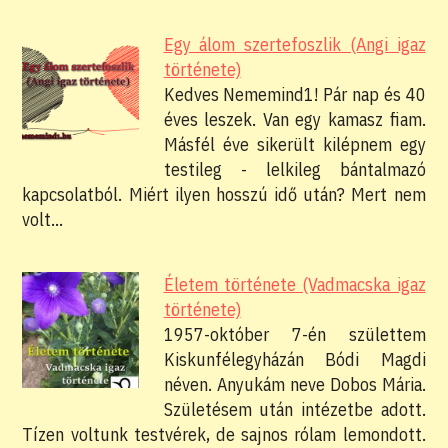
Egy álom szertefoszlik (Angi igaz
története)
Kedves Nememind1! Pár nap és 40
éves leszek. Van egy kamasz fiam.
Másfél éve sikerült kilépnem egy
testileg - lelkileg bántalmazó
kapcsolatból. Miért ilyen hosszú idő után? Mert nem
volt…
Életem története (Vadmacska igaz
története)
1957-október 7-én születtem
Kiskunfélegyházán Bódi Magdi
néven. Anyukám neve Dobos Mária.
Születésem után intézetbe adott.
Tízen voltunk testvérek, de sajnos rólam lemondott.