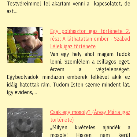
Testvéreimmel fel akartam venni a kapcsolatot, de
azt…
Egy polihisztor igaz története 2.
rész; A láthatatlan ember - Szabad
Lélek igaz története
Van egy hely ahol magam tudok
lenni. Szemlélem a csillagos eget,
érzem a végtelenséget.
Egybeolvadok mindazon emberek lelkével akik ez
idáig hatottak rám. Tudom Isten szeme mindent lát,
így evidens,…
Csak egy mosoly? (Árvay Mária igaz
története)
„Milyen kivételes ajándék a
mosoly! Hiszen nem kerül