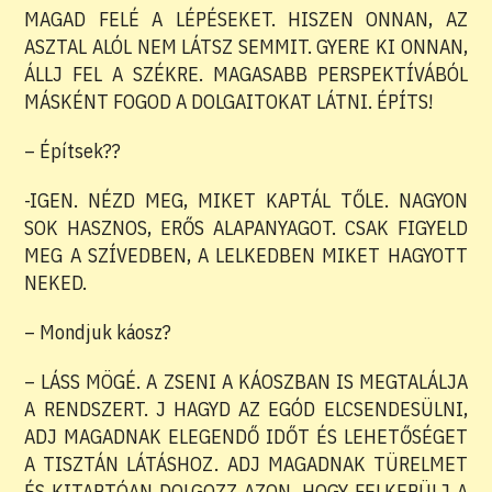
MAGAD FELÉ A LÉPÉSEKET. HISZEN ONNAN, AZ
ASZTAL ALÓL NEM LÁTSZ SEMMIT. GYERE KI ONNAN,
ÁLLJ FEL A SZÉKRE. MAGASABB PERSPEKTÍVÁBÓL
MÁSKÉNT FOGOD A DOLGAITOKAT LÁTNI. ÉPÍTS!
– Építsek??
-IGEN. NÉZD MEG, MIKET KAPTÁL TŐLE. NAGYON
SOK HASZNOS, ERŐS ALAPANYAGOT. CSAK FIGYELD
MEG A SZÍVEDBEN, A LELKEDBEN MIKET HAGYOTT
NEKED.
– Mondjuk káosz?
– LÁSS MÖGÉ. A ZSENI A KÁOSZBAN IS MEGTALÁLJA
A RENDSZERT. J HAGYD AZ EGÓD ELCSENDESÜLNI,
ADJ MAGADNAK ELEGENDŐ IDŐT ÉS LEHETŐSÉGET
A TISZTÁN LÁTÁSHOZ. ADJ MAGADNAK TÜRELMET
ÉS KITARTÓAN DOLGOZZ AZON, HOGY FELKERÜLJ A