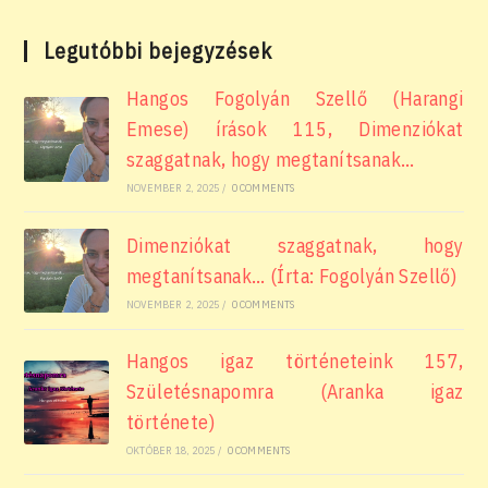
Legutóbbi bejegyzések
Hangos Fogolyán Szellő (Harangi
Emese) írások 115, Dimenziókat
szaggatnak, hogy megtanítsanak…
NOVEMBER 2, 2025
/
0 COMMENTS
Dimenziókat szaggatnak, hogy
megtanítsanak… (Írta: Fogolyán Szellő)
NOVEMBER 2, 2025
/
0 COMMENTS
Hangos igaz történeteink 157,
Születésnapomra (Aranka igaz
története)
OKTÓBER 18, 2025
/
0 COMMENTS