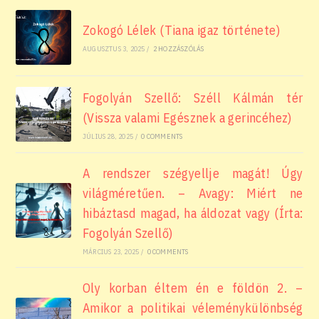
Zokogó Lélek (Tiana igaz története)
AUGUSZTUS 3, 2025
/
2 HOZZÁSZÓLÁS
Fogolyán Szellő: Széll Kálmán tér
(Vissza valami Egésznek a gerincéhez)
JÚLIUS 28, 2025
/
0 COMMENTS
A rendszer szégyellje magát! Úgy
világméretűen. – Avagy: Miért ne
hibáztasd magad, ha áldozat vagy (Írta:
Fogolyán Szellő)
MÁRCIUS 23, 2025
/
0 COMMENTS
Oly korban éltem én e földön 2. –
Amikor a politikai véleménykülönbség