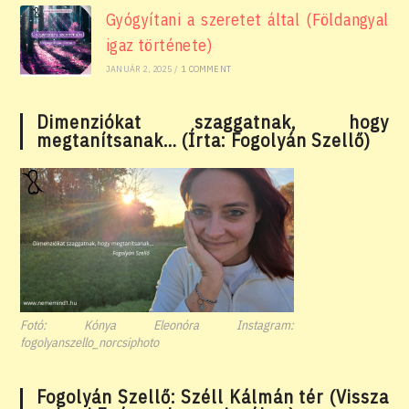
Gyógyítani a szeretet által (Földangyal
igaz története)
JANUÁR 2, 2025
/
1 COMMENT
Dimenziókat szaggatnak, hogy
megtanítsanak… (Írta: Fogolyán Szellő)
Fotó: Kónya Eleonóra Instagram:
fogolyanszello_norcsiphoto
Fogolyán Szellő: Széll Kálmán tér (Vissza