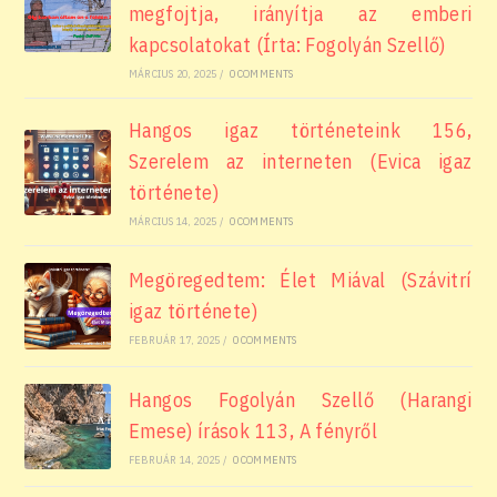
megfojtja, irányítja az emberi
kapcsolatokat (Írta: Fogolyán Szellő)
MÁRCIUS 20, 2025
/
0 COMMENTS
Hangos igaz történeteink 156,
Szerelem az interneten (Evica igaz
története)
MÁRCIUS 14, 2025
/
0 COMMENTS
Megöregedtem: Élet Miával (Szávitrí
igaz története)
FEBRUÁR 17, 2025
/
0 COMMENTS
Hangos Fogolyán Szellő (Harangi
Emese) írások 113, A fényről
FEBRUÁR 14, 2025
/
0 COMMENTS