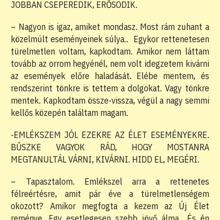
JOBBAN CSEPEREDIK, ERŐSÖDIK.
– Nagyon is igaz, amiket mondasz. Most rám zuhant a
közelmúlt eseményeinek súlya.. Egykor rettenetesen
türelmetlen voltam, kapkodtam. Amikor nem láttam
tovább az orrom hegyénél, nem volt idegzetem kivárni
az események előre haladását. Elébe mentem, és
rendszerint tönkre is tettem a dolgokat. Vagy tönkre
mentek. Kapkodtam össze-vissza, végül a nagy semmi
kellős közepén találtam magam.
-EMLÉKSZEM JÓL EZEKRE AZ ÉLET ESEMÉNYEKRE.
BŰSZKE VAGYOK RÁD, HOGY MOSTANRA
MEGTANULTÁL VÁRNI, KIVÁRNI. HIDD EL, MEGÉRI.
– Tapasztalom. Emlékszel arra a rettenetes
félreértésre, amit pár éve a türelmetlenségem
okozott? Amikor megfogta a kezem az Új Élet
reménye. Egy esetlegesen szebb jövő álma.. És én