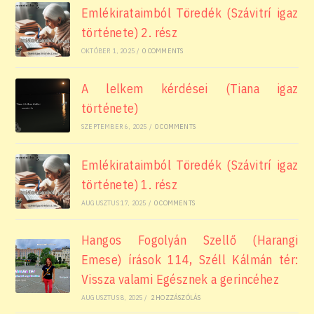
Emlékirataimból Töredék (Szávitrí igaz
története) 2. rész
OKTÓBER 1, 2025
/
0 COMMENTS
A lelkem kérdései (Tiana igaz
története)
SZEPTEMBER 6, 2025
/
0 COMMENTS
Emlékirataimból Töredék (Szávitrí igaz
története) 1. rész
AUGUSZTUS 17, 2025
/
0 COMMENTS
Hangos Fogolyán Szellő (Harangi
Emese) írások 114, Széll Kálmán tér:
Vissza valami Egésznek a gerincéhez
AUGUSZTUS 8, 2025
/
2 HOZZÁSZÓLÁS