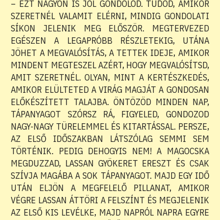
– EZT NAGYON IS JÓL GONDOLOD. TUDOD, AMIKOR
SZERETNÉL VALAMIT ELÉRNI, MINDIG GONDOLATI
SÍKON JELENIK MEG ELŐSZÖR. MEGTERVEZED
EGÉSZEN A LEGAPRÓBB RÉSZLETEKIG, UTÁNA
JÖHET A MEGVALÓSÍTÁS, A TETTEK IDEJE, AMIKOR
MINDENT MEGTESZEL AZÉRT, HOGY MEGVALÓSÍTSD,
AMIT SZERETNÉL. OLYAN, MINT A KERTÉSZKEDÉS,
AMIKOR ELÜLTETED A VIRÁG MAGJÁT A GONDOSAN
ELŐKÉSZÍTETT TALAJBA. ÖNTÖZÖD MINDEN NAP,
TÁPANYAGOT SZÓRSZ RÁ, FIGYELED, GONDOZOD
NAGY-NAGY TÜRELEMMEL ÉS KITARTÁSSAL. PERSZE,
AZ ELSŐ IDŐSZAKBAN LÁTSZÓLAG SEMMI SEM
TÖRTÉNIK. PEDIG DEHOGYIS NEM! A MAGOCSKA
MEGDUZZAD, LASSAN GYÖKERET ERESZT ÉS CSAK
SZÍVJA MAGÁBA A SOK TÁPANYAGOT. MAJD EGY IDŐ
UTÁN ELJÖN A MEGFELELŐ PILLANAT, AMIKOR
VÉGRE LASSAN ÁTTÖRI A FELSZÍNT ÉS MEGJELENIK
AZ ELSŐ KIS LEVÉLKE, MAJD NAPRÓL NAPRA EGYRE