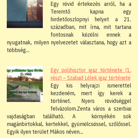
Egy rövid értekezés arról, ha a
Teremtő kapna egy
hirdetőoszlopnyi helyet a 21.
században, mit írna, mit tartana
fontosnak közölni ennek a
nyugatnak, milyen nyelvezetet választana, hogy azt a
többség…
Egy polihisztor igaz története (1.
rész) – Szabad Lélek igaz története
Egy kis helyrajzi ismerettel
kezdeném, mert így kerek a
történet. Nyers rövidséggel
felvázolom.Zenta város a szerbiai
vajdaságban található. A környékén sok
magánbirtokkal, kertekkel, gyümölcsössel, szőlőssel.
Egyik ilyen terület Mákos néven…