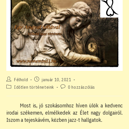
Post
Post
Félhold
január 10, 2021
author:
published:
Post
Post
Időtlen történeteink
0 hozzászólás
category:
comments:
Most is, jó szokásomhoz híven ülök a kedvenc
irodai székemen, elmélkedek az Élet nagy dolgairól.
Iszom a tejeskávém, közben jazz-t hallgatok.