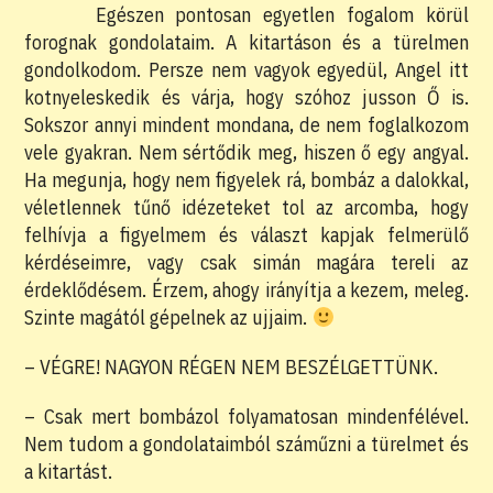
Egészen pontosan egyetlen fogalom körül
forognak gondolataim. A kitartáson és a türelmen
gondolkodom. Persze nem vagyok egyedül, Angel itt
kotnyeleskedik és várja, hogy szóhoz jusson Ő is.
Sokszor annyi mindent mondana, de nem foglalkozom
vele gyakran. Nem sértődik meg, hiszen ő egy angyal.
Ha megunja, hogy nem figyelek rá, bombáz a dalokkal,
véletlennek tűnő idézeteket tol az arcomba, hogy
felhívja a figyelmem és választ kapjak felmerülő
kérdéseimre, vagy csak simán magára tereli az
érdeklődésem. Érzem, ahogy irányítja a kezem, meleg.
Szinte magától gépelnek az ujjaim.
– VÉGRE! NAGYON RÉGEN NEM BESZÉLGETTÜNK.
– Csak mert bombázol folyamatosan mindenfélével.
Nem tudom a gondolataimból száműzni a türelmet és
a kitartást.