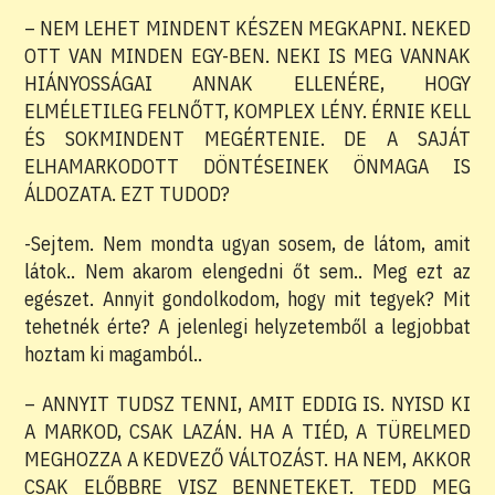
– NEM LEHET MINDENT KÉSZEN MEGKAPNI. NEKED
OTT VAN MINDEN EGY-BEN. NEKI IS MEG VANNAK
HIÁNYOSSÁGAI ANNAK ELLENÉRE, HOGY
ELMÉLETILEG FELNŐTT, KOMPLEX LÉNY. ÉRNIE KELL
ÉS SOKMINDENT MEGÉRTENIE. DE A SAJÁT
ELHAMARKODOTT DÖNTÉSEINEK ÖNMAGA IS
ÁLDOZATA. EZT TUDOD?
-Sejtem. Nem mondta ugyan sosem, de látom, amit
látok.. Nem akarom elengedni őt sem.. Meg ezt az
egészet. Annyit gondolkodom, hogy mit tegyek? Mit
tehetnék érte? A jelenlegi helyzetemből a legjobbat
hoztam ki magamból..
– ANNYIT TUDSZ TENNI, AMIT EDDIG IS. NYISD KI
A MARKOD, CSAK LAZÁN. HA A TIÉD, A TÜRELMED
MEGHOZZA A KEDVEZŐ VÁLTOZÁST. HA NEM, AKKOR
CSAK ELŐBBRE VISZ BENNETEKET. TEDD MEG