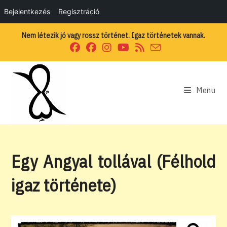
Bejelentkezés
Regisztráció
Skip
Nem létezik jó vagy rossz történet. Igaz történetek vannak.
to
content
Menu
Egy Angyal tollával (Félhold
igaz története)