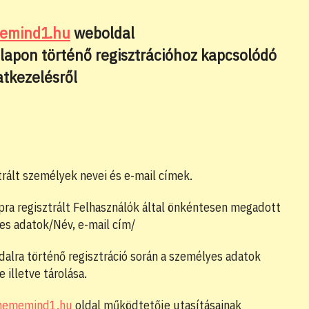
website
emind1.hu
weboldal
blapon történő regisztrációhoz kapcsolódó
tkezelésről
search
trált személyek nevei és e-mail címek.
ra regisztrált Felhasználók által önkéntesen megadott
es adatok/Név, e-mail cím/
alra történő regisztráció során a személyes adatok
e illetve tárolása.
ememind1.hu
oldal működtetője utasításainak