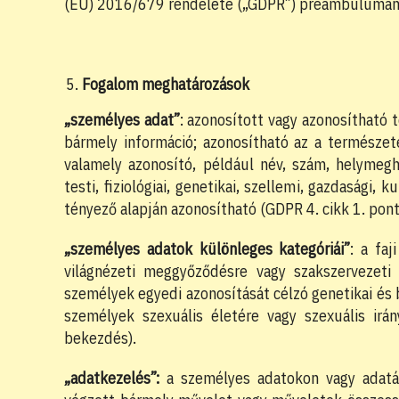
(EU) 2016/679 rendelete („GDPR”) preambulumának (3
Fogalom meghatározások
„
személyes adat”
: azonosított vagy azonosítható 
bármely információ; azonosítható az a természe
valamely azonosító, például név, szám, helymeg
testi, fiziológiai, genetikai, szellemi, gazdasági,
tényező alapján azonosítható (GDPR 4. cikk 1. pont
„személyes adatok különleges kategóriái”
: a faj
világnézeti meggyőződésre vagy szakszervezeti
személyek egyedi azonosítását célzó genetikai és
személyek szexuális életére vagy szexuális irá
bekezdés).
„adatkezelés”:
a személyes adatokon vagy adat