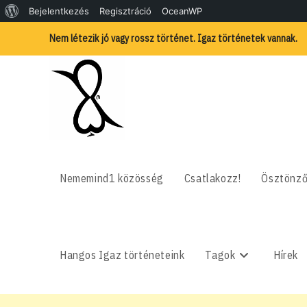
WordPress,
Bejelentkezés
Regisztráció
OceanWP
Skip
a
Nem létezik jó vagy rossz történet. Igaz történetek vannak.
to
content
csodás
Nememind1 közösség
Csatlakozz!
Ösztönző
Hangos Igaz történeteink
Tagok
Hírek