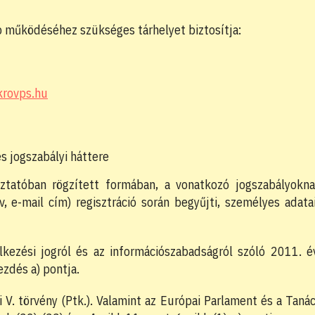
p működéséhez szükséges tárhelyet biztosítja:
krovps.hu
s jogszabályi háttere
ztatóban rögzített formában, a vonatkozó jogszabályokn
, e-mail cím) regisztráció során begyűjti, személyes adata
lkezési jogról és az információszabadságról szóló 2011. é
ezdés a) pontja.
 V. törvény (Ptk.). Valamint az Európai Parlament és a Taná