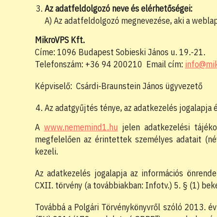
Az adatfeldolgozó neve és elérhetőségei:
A) Az adatfeldolgozó megnevezése, aki a webla
MikroVPS Kft.
Címe: 1096 Budapest Sobieski János u. 19.-21.
Telefonszám: +36 94 200210 Email cím:
info@mi
Képviselő: Csárdi-Braunstein János ügyvezető
Az adatgyűjtés ténye, az adatkezelés jogalapja é
A
www.nememind1.hu
jelen adatkezelési tájéko
megfelelően az érintettek személyes adatait (név
kezeli.
Az adatkezelés jogalapja az információs önrende
CXII. törvény (a továbbiakban: Infotv.) 5. § (1) bek
Továbbá a Polgári Törvénykönyvről szóló 2013. évi