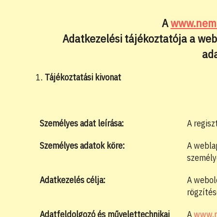
A
www.nem
Adatkezelési tájékoztatója a we
ada
Tájékoztatási kivonat
Személyes adat leírása:
A regisz
Személyes adatok köre:
A weblap
személy
Adatkezelés célja:
A webold
rögzítés
Adatfeldolgozó és m
ű
velettechnikai
A
www.n