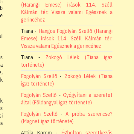
s,
(Harangi Emese) írások 114, Széll
éb
Kálmán tér: Vissza valami Egésznek a
ve
gerincéhez
Tiana
-
Hangos Fogolyán Szellő (Harangi
ól
Emese) írások 114, Széll Kálmán tér:
Vissza valami Egésznek a gerincéhez
Tiana
-
Zokogó Lélek (Tiana igaz
es
története)
 a
z,
Fogolyán Szellő
-
Zokogó Lélek (Tiana
ők
igaz története)
Fogolyán Szellő
-
Gyógyítani a szeretet
ók
által (Földangyal igaz története)
es
Fogolyán Szellő
-
A próba szerencse?
si
(Magnet igaz története)
 a
Attila Korom
-
Égbolton szeretkezős