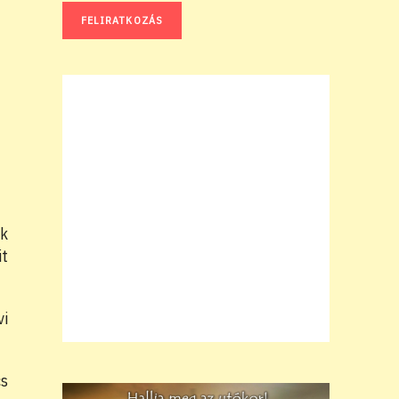
ak
it
vi
cs