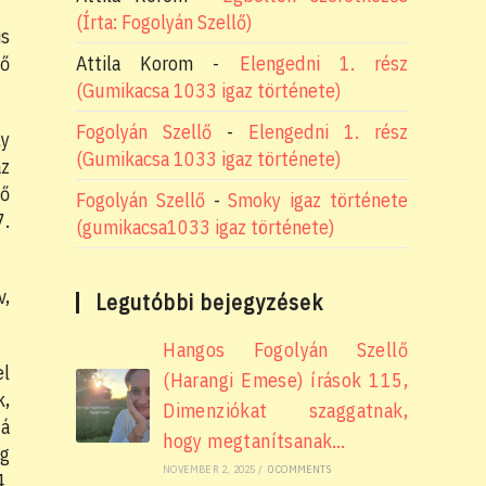
(Írta: Fogolyán Szellő)
is
Attila Korom
-
Elengedni 1. rész
tő
(Gumikacsa 1033 igaz története)
Fogolyán Szellő
-
Elengedni 1. rész
ly
(Gumikacsa 1033 igaz története)
az
lő
Fogolyán Szellő
-
Smoky igaz története
7.
(gumikacsa1033 igaz története)
v,
Legutóbbi bejegyzések
Hangos Fogolyán Szellő
el
(Harangi Emese) írások 115,
k,
Dimenziókat szaggatnak,
zá
hogy megtanítsanak…
eg
NOVEMBER 2, 2025
/
0 COMMENTS
4.