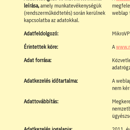
leírása,
amely munkatevékenységük
megfelel
(rendszerműködtetés) során kerülnek
weblap t
kapcsolatba az adatokkal.
Adatfeldolgozó:
MikroVPS
Érintettek köre:
A
www.n
Adat forrása:
Közvetle
adatrögz
Adatkezelés id
ő
tartalma:
A weblap
nem kéri
Adattovábbítás:
Megkeres
nemzetbi
ügyészsé
Adatkezelés jogalapja:
2011. év