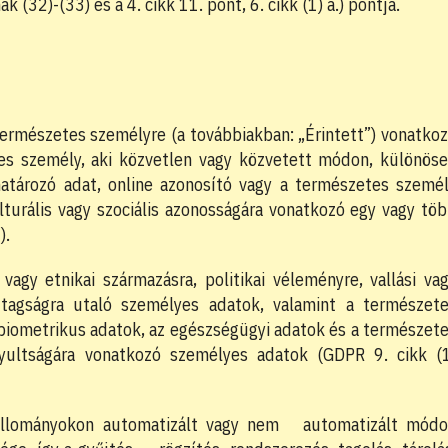
2)-(33) és a 4. cikk 11. pont, 6. cikk (1) a.) pontja.
természetes személyre (a továbbiakban: „Érintett”) vonatko
tes személy, aki közvetlen vagy közvetett módon, különös
határozó adat, online azonosító vagy a természetes szemé
 kulturális vagy szociális azonosságára vonatkozó egy vagy tö
).
i vagy etnikai származásra, politikai véleményre, vallási va
 tagságra utaló személyes adatok, valamint a természet
 biometrikus adatok, az egészségügyi adatok és a természet
nyultságára vonatkozó személyes adatok (GDPR 9. cikk (
állományokon automatizált vagy nem automatizált mód