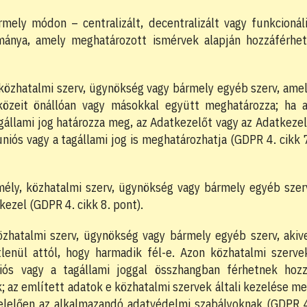
ely módon – centralizált, decentralizált vagy funkcionál
ománya, amely meghatározott ismérvek alapján hozzáférhe
 közhatalmi szerv, ügynökség vagy bármely egyéb szerv, ame
közeit önállóan vagy másokkal együtt meghatározza; ha 
agállami jog határozza meg, az Adatkezelőt vagy az Adatkeze
iós vagy a tagállami jog is meghatározhatja (GDPR 4. cikk 
ély, közhatalmi szerv, ügynökség vagy bármely egyéb szer
ezel (GDPR 4. cikk 8. pont).
zhatalmi szerv, ügynökség vagy bármely egyéb szerv, akiv
lenül attól, hogy harmadik fél-e. Azon közhatalmi szerve
iós vagy a tagállami joggal összhangban férhetnek hoz
az említett adatok e közhatalmi szervek általi kezelése m
gfelelően az alkalmazandó adatvédelmi szabályoknak (GDPR 