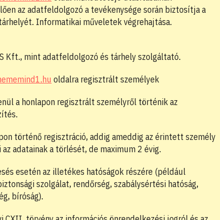
ően az adatfeldolgozó a tevékenysége során biztosítja a
árhelyét. Informatikai műveletek végrehajtása.
 Kft., mint adatfeldolgozó és tárhely szolgáltató.
ememind1.hu
oldalra regisztrált személyek
nül a honlapon regisztrált személyről történik az
ítés.
on történő regisztráció, addig ameddig az érintett személy
 az adatainak a törlését, de maximum 2 évig.
és esetén az illetékes hatóságok részére (például
ztonsági szolgálat, rendőrség, szabálysértési hatóság,
g, bíróság).
i CXII. törvény az információs önrendelkezési jogról és az