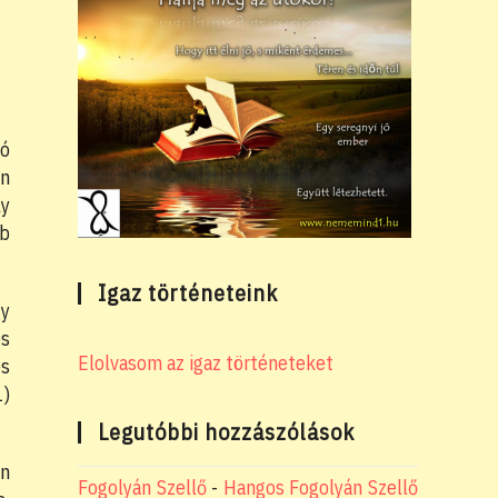
zó
en
ly
bb
Igaz történeteink
gy
es
Elolvasom az igaz történeteket
es
1)
Legutóbbi hozzászólások
on
Fogolyán Szellő
-
Hangos Fogolyán Szellő