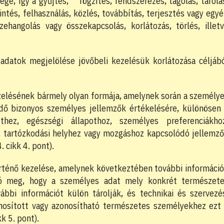
e, így a gyűjtés, rögzítés, rendszerezés, tagolás, tárolá
ntés, felhasználás, közlés, továbbítás, terjesztés vagy egy
ehangolás vagy összekapcsolás, korlátozás, törlés, illet
adatok megjelölése jövőbeli kezelésük korlátozása céljáb
elésének bármely olyan formája, amelynek során a személy
ő bizonyos személyes jellemzők értékelésére, különösen
thez, egészségi állapothoz, személyes preferenciákho
, tartózkodási helyhez vagy mozgáshoz kapcsolódó jellemz
 cikk 4. pont).
ténő kezelése, amelynek következtében további informáci
tó meg, hogy a személyes adat mely konkrét természet
ábbi információt külön tárolják, és technikai és szervezé
onosított vagy azonosítható természetes személyekhez ezt
k 5. pont).