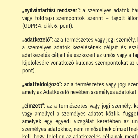
„nyilvántartási rendszer”:
a személyes adatok bárm
vagy földrajzi szempontok szerint – tagolt áll
(GDPR 4. cikk 6. pont).
„adatkezelő”:
az a természetes vagy jogi személy,
a személyes adatok kezelésének céljait és esz
adatkezelés céljait és eszközeit az uniós vagy a t
kijelölésére vonatkozó különös szempontokat az un
pont).
„adatfeldolgozó”:
az a természetes vagy jogi szem
amely az Adatkezelő nevében személyes adatokat k
„címzett”:
az a természetes vagy jogi személy, kö
vagy amellyel a személyes adatot közlik, függet
amelyek egy egyedi vizsgálat keretében az un
személyes adatokhoz, nem minősülnek címzettnek; 
kell, hogy feleljen az adatkezelés céljainak me