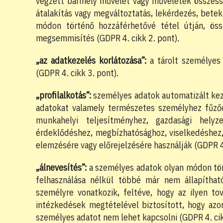
végzett bármely művelet vagy műveletek összesség
átalakítás vagy megváltoztatás, lekérdezés, beteki
módon történő hozzáférhetővé tétel útján, össz
megsemmisítés (GDPR 4. cikk 2. pont).
„az adatkezelés korlátozása”:
a tárolt személyes 
(GDPR 4. cikk 3. pont).
„profilalkotás”:
személyes adatok automatizált kez
adatokat valamely természetes személyhez fűződ
munkahelyi teljesítményhez, gazdasági helyze
érdeklődéshez, megbízhatósághoz, viselkedéshez
elemzésére vagy előrejelzésére használják (GDPR 4.
„álnevesítés”:
a személyes adatok olyan módon tör
felhasználása nélkül többé már nem állapítha
személyre vonatkozik, feltéve, hogy az ilyen tov
intézkedések megtételével biztosított, hogy az
személyes adatot nem lehet kapcsolni (GDPR 4. cik