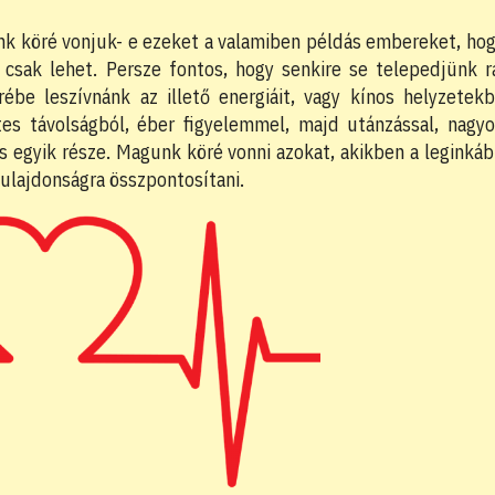
nk köré vonjuk- e ezeket a valamiben példás embereket, ho
csak lehet. Persze fontos, hogy senkire se telepedjünk r
ébe leszívnánk az illető energiáit, vagy kínos helyzetek
es távolságból, éber figyelemmel, majd utánzással, nagy
lás egyik része. Magunk köré vonni azokat, akikben a leginká
tulajdonságra összpontosítani.