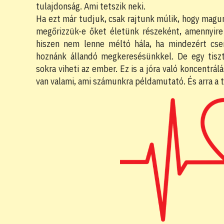
tulajdonság. Ami tetszik neki.
Ha ezt már tudjuk, csak rajtunk múlik, hogy magu
megőrizzük-e őket életünk részeként, amennyire 
hiszen nem lenne méltó hála, ha mindezért cser
hoznánk állandó megkeresésünkkel. De egy tiszt
sokra viheti az ember. Ez is a jóra való koncentrá
van valami, ami számunkra példamutató. És arra a 