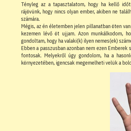
Tényleg az a tapasztalatom, hogy ha kellő idő
rájövünk, hogy nincs olyan ember, akiben ne talá
számára.
Mégis, az én életemben jelen pillanatban öten van
kezemen lévő öt ujjam. Azon munkálkodom, ho
gondoltam, hogy ha valaki(k) ilyen nemes(ek) szá
Ebben a passzusban azonban nem ezen Emberek sz
fontosak. Melyekről úgy gondolom, ha a hasonló
környezetében, igencsak megemelheti velük a bold