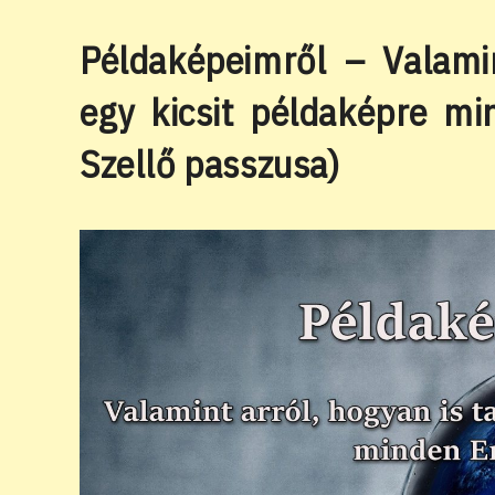
Példaképeimről – Valamin
egy kicsit példaképre m
Szellő passzusa)