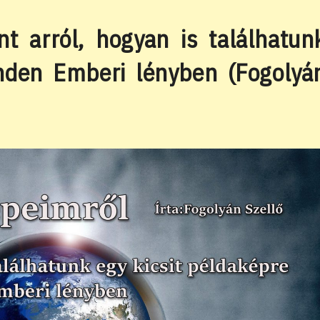
website
t arról, hogyan is találhatun
inden Emberi lényben (Fogolyá
search