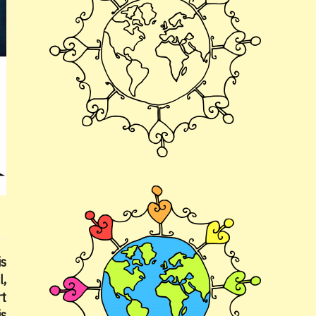
is
l,
rt
is