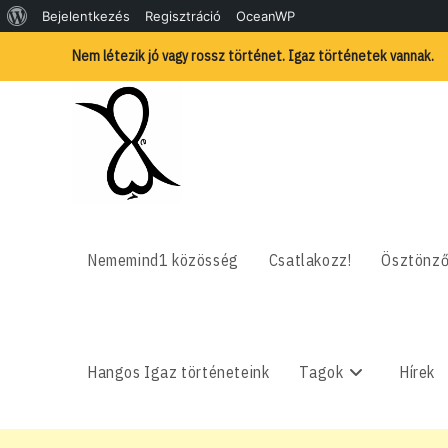
WordPress,
Bejelentkezés
Regisztráció
OceanWP
Skip
a
Nem létezik jó vagy rossz történet. Igaz történetek vannak.
to
content
csodás
Nememind1 közösség
Csatlakozz!
Ösztönző
Hangos Igaz történeteink
Tagok
Hírek