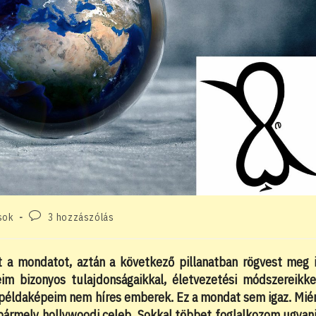
Post
sok
3 hozzászólás
comments:
a mondatot, aztán a következő pillanatban rögvest meg 
bizonyos tulajdonságaikkal, életvezetési módszereikke
példaképeim nem híres emberek. Ez a mondat sem igaz. Mié
ármely hollywoodi celeb. Sokkal többet foglalkozom ugyan