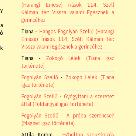
(Harangi Emese) írások 114, Széll
gy
Kálmán tér: Vissza valami Egésznek a
gerincéhez
 a
Tiana
-
Hangos Fogolyán Szellő (Harangi
ló
Emese) írások 114, Széll Kálmán tér:
Vissza valami Egésznek a gerincéhez
nk
Tiana
-
Zokogó Lélek (Tiana igaz
története)
Fogolyán Szellő
-
Zokogó Lélek (Tiana
igaz története)
Fogolyán Szellő
-
Gyógyítani a szeretet
által (Földangyal igaz története)
Fogolyán Szellő
-
A próba szerencse?
(Magnet igaz története)
Attila Korom
-
Égbolton szeretkezős