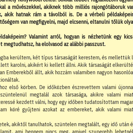
kal a művészekkel, akiknek több milliós rajongótáboruk va
k, akik hatnak rám a távolból is. De a vérbeli példaképe
tőségem van megfigyelni, majd elcsenni, eltanulni tőlük oly
daképeim? Valamint arról, hogyan is nézhetünk egy kics
 megtudhatsz, ha elolvasod az alábbi passzust.
ágba kerültem, két típus társaságát kerestem, és mellettük 
lett karolni, akikért ki kellett állni. Akik társaságát elkerült
yan Emberekből állt, akik hozzám valamiben nagyon hasonló
ionáltak.
hoz első körben. De időközben észrevettem valami újonn
szüntelenül megtalál azok társasága, akikre valami mia
szeressé kezdett válni, hogy egy időben tudatosítottam mag
gam köré gyűjteni azokat az embereket, akik valami mia
etek, akiktől tanulhatok, szüntelen megtalált, egy idő után 
lamit, ami bennem nincs meg, amivel szuperebb lehetné