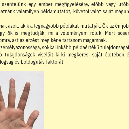
t szentelünk egy ember megfigyelésére, előbb vagy utó
lhatnánk valamilyen példamutatót, követni valót saját magu
nak azok, akik a legnagyobb példákat mutatják. Ők az én jo
gy ők is megtudják, mi a véleményem róluk. Mert sos
momra, azt az érzést meg kéne tartanom magamnak.
emélyazonossága, sokkal inkább példaértékű tulajdonsága
 tulajdonságok viselőit ki-ki megkeresi saját életében 
ogság és boldogulás faktorát.