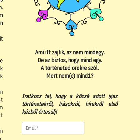
n.
im
an
it
Ami itt zajlik, az nem mindegy.
De az biztos, hogy mind egy.
le
A történeted örökre szól.
ék
Mert nem(e) mind1?
ak
an
Iratkozz fel, hogy a közzé adott igaz
tt
történetekről, írásokról, hírekről első
am
kézből értesülj!
tt
én
k,