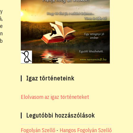
gy
á,
be
on
bb
Igaz történeteink
Elolvasom az igaz történeteket
Legutóbbi hozzászólások
Fogolyán Szellő
-
Hangos Fogolyán Szellő