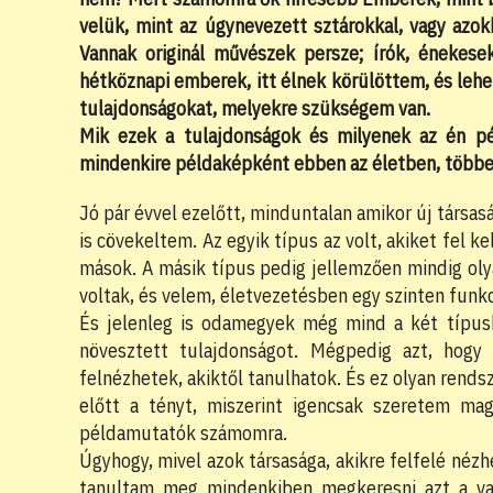
velük, mint az úgynevezett sztárokkal, vagy azok
Vannak originál művészek persze; írók, énekese
hétköznapi emberek, itt élnek körülöttem, és lehe
tulajdonságokat, melyekre szükségem van.
Mik ezek a tulajdonságok és milyenek az én pél
mindenkire példaképként ebben az életben, többet
Jó pár évvel ezelőtt, minduntalan amikor új társas
is cövekeltem. Az egyik típus az volt, akiket fel kel
mások. A másik típus pedig jellemzően mindig ol
voltak, és velem, életvezetésben egy szinten funkc
És jelenleg is odamegyek még mind a két típus
növesztett tulajdonságot. Mégpedig azt, hogy 
felnézhetek, akiktől tanulhatok. És ez olyan rend
előtt a tényt, miszerint igencsak szeretem ma
példamutatók számomra.
Úgyhogy, mivel azok társasága, akikre felfelé nézh
tanultam meg mindenkiben megkeresni azt a va