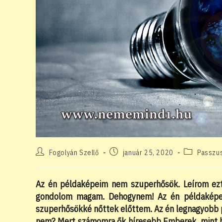
Post
Post
Post
Fogolyán Szellő
január 25, 2020
Passzu
author:
published:
category:
Az én példaképeim nem szuperhősök. Leírom ezt 
gondolom magam. Dehogynem! Az én példaképeim 
szuperhősökké nőttek előttem. Az én legnagyobb 
nem? Mert számomra ők híresebb Emberek, mint b