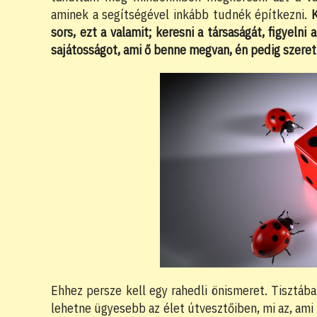
aminek a segítségével inkább tudnék építkezni.
K
sors, ezt a valamit; keresni a társaságát, figyeln
sajátosságot, ami ő benne megvan, én pedig szere
Ehhez persze kell egy rahedli önismeret. Tisztáb
lehetne ügyesebb az élet útvesztőiben, mi az, ami