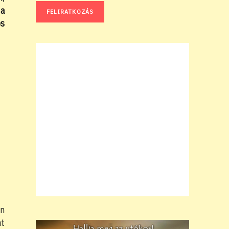
 a
os
an
nt