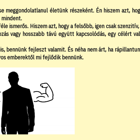
e meggondolatlanul életünk részeként. Én hiszem azt, ho
 mindent.
féle ismerős. Hiszem azt, hogy a felsőbb, igen csak szenzitív,
ozás vagy hosszabb távú együtt kapcsolódás, egy célért va
is, bennünk fejleszt valamit. És néha nem árt, ha rápillantu
yos emberektől mi fejlődik bennünk.