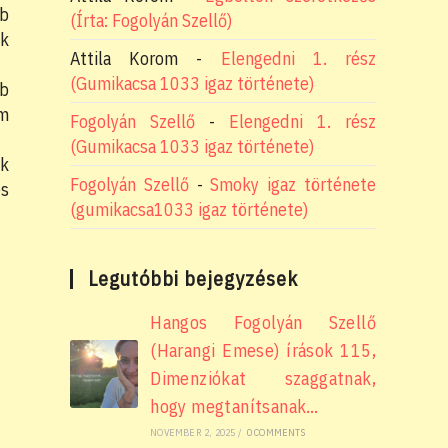
bb
(Írta: Fogolyán Szellő)
nk
Attila Korom
-
Elengedni 1. rész
(Gumikacsa 1033 igaz története)
bb
em
Fogolyán Szellő
-
Elengedni 1. rész
(Gumikacsa 1033 igaz története)
ik
Fogolyán Szellő
-
Smoky igaz története
és
(gumikacsa1033 igaz története)
Legutóbbi bejegyzések
Hangos Fogolyán Szellő
(Harangi Emese) írások 115,
Dimenziókat szaggatnak,
hogy megtanítsanak…
NOVEMBER 2, 2025
/
0 COMMENTS