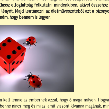
lassz elfoglaltság felkutatni mindenkiben, akivel összehoz
i a lényét. Majd leutánozni az életművészetéből azt a bizony
tném, hogy bennem is legyen.
an kell lennie az embernek azzal, hogy ő maga milyen. Hogy
 benne nincs meg és mi az, amit viszont kívánna magának, mi