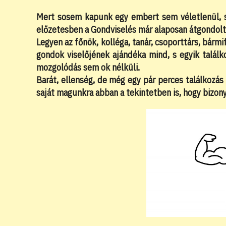
Mert sosem kapunk egy embert sem véletlenül, s
előzetesben a Gondviselés már alaposan átgondolt
Legyen az főnök, kolléga, tanár, csoporttárs, bármi
gondok viselőjének ajándéka mind, s egyik találk
mozgolódás sem ok nélküli.
Barát, ellenség, de még egy pár perces találkozás 
saját magunkra abban a tekintetben is, hogy bizon