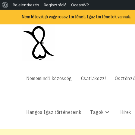
WordPress,
Bejelentkezés
Regisztráció
OceanWP
Skip
a
Nem létezik jó vagy rossz történet. Igaz történetek vannak.
to
content
csodás
Nememind1 közösség
Csatlakozz!
Ösztönző
Hangos Igaz történeteink
Tagok
Hírek