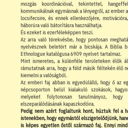
mozgás koordinációval, tekintettel, hangeff
kommunikálnak egymásnak a lényegről, az ember az 
locsifecsire, és ennek ellenkezőjére, motivációra
háborúra való bátorításra használhatja.
És ezeket is ezerféleképpen teszi.
Az arra való törekvésbe, hogy pontosan meghatá
nyelvésznek beletört már a bicskája. A Biblia b
Ethnologue katalógusa 6909 nyelvet tartalmaz.
Mint ismeretes, a különféle területeken élők á
rámutatnak arra, hogy a föld másik féltekén élő
kiemelni a valóságból.
Az emberi faj abban is egyedülálló, hogy ő az eg
népcsoporton belül kialakuló szokások, hagyo
melyeket folytonosan tanulmányoz, hogy
elszeparálódásának kapaszkodóira.
Pedig nem azért foglaltunk hont, húztuk fel a h
istenekben, hogy egymástól elszigetelődjünk, han
is képes egyetlen őstől származó faj. Ennyi mind