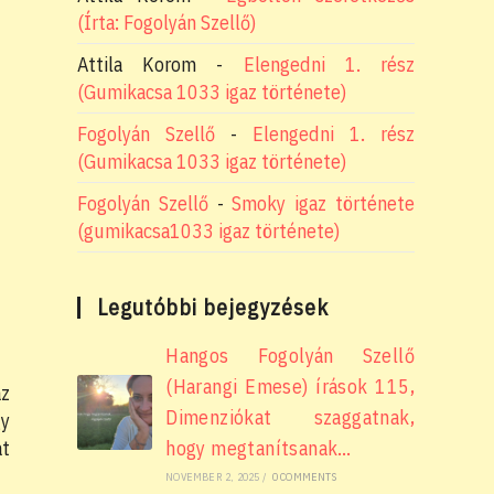
(Írta: Fogolyán Szellő)
Attila Korom
-
Elengedni 1. rész
(Gumikacsa 1033 igaz története)
Fogolyán Szellő
-
Elengedni 1. rész
(Gumikacsa 1033 igaz története)
Fogolyán Szellő
-
Smoky igaz története
(gumikacsa1033 igaz története)
Legutóbbi bejegyzések
Hangos Fogolyán Szellő
(Harangi Emese) írások 115,
az
Dimenziókat szaggatnak,
gy
at
hogy megtanítsanak…
NOVEMBER 2, 2025
/
0 COMMENTS