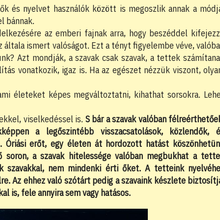
lők és nyelvet használók között is megoszlik annak a módj
l bánnak.
elkezésére az emberi fajnak arra, hogy beszéddel kifejez
 általa ismert valóságot. Ezt a tényt figyelembe véve, valób
tunk? Azt mondják, a szavak csak szavak, a tettek számítan
ítás vonatkozik, igaz is. Ha az egészet nézzük viszont, olya
ami életeket képes megváltoztatni, kihathat sorsokra. Leh
ekkel, viselkedéssel is.
S bár a szavak valóban félreérthetőe
kképpen a legőszintébb visszacsatolások, közlendők, 
. Óriási erőt, egy életen át hordozott hatást köszönhetü
ő soron, a szavak hitelessége valóban megbukhat a tett
 szavakkal, nem mindenki érti őket. A tetteink nyelvéh
lre. Az ehhez való szótárt pedig a szavaink készlete biztosítj
al is, fele annyira sem vagy hatásos.