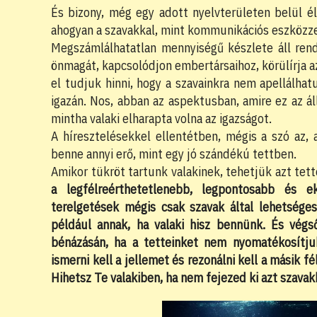
És bizony, még egy adott nyelvterületen belül é
ahogyan a szavakkal, mint kommunikációs eszközze
Megszámlálhatatlan mennyiségű készlete áll rend
önmagát, kapcsolódjon embertársaihoz, körülírja az
el tudjuk hinni, hogy a szavainkra nem apellálha
igazán. Nos, abban az aspektusban, amire ez az áll
mintha valaki elharapta volna az igazságot.
A híresztelésekkel ellentétben, mégis a szó az, 
benne annyi erő, mint egy jó szándékú tettben.
Amikor tükröt tartunk valakinek, tehetjük azt tett
a legfélreérthetetlenebb, legpontosabb és e
terelgetések mégis csak szavak által lehetséges
például annak, ha valaki hisz bennünk. És végs
bénázásán, ha a tetteinket nem nyomatékosítjuk
ismerni kell a jellemet és rezonálni kell a másik fé
Hihetsz Te valakiben, ha nem fejezed ki azt szavakk