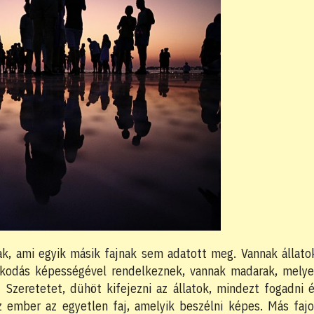
k, ami egyik másik fajnak sem adatott meg. Vannak állato
lkodás képességével rendelkeznek, vannak madarak, mely
Szeretetet, dühöt kifejezni az állatok, mindezt fogadni 
z ember az egyetlen faj, amelyik beszélni képes. Más faj