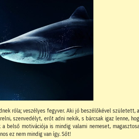
nek róla; veszélyes fegyver. Aki jó beszélőkével született, 
elni, szenvedélyt, erőt adni nekik, s bárcsak igaz lenne, ho
k a belső motivációja is mindig valami nemeset, magasztos
jnos ez nem mindig van így. Sőt!