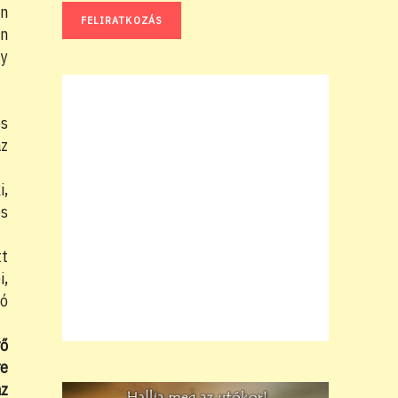
an
an
gy
os
az
i,
és
tt
i,
ó
rő
re
az