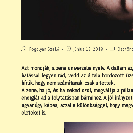
Post
Post
Post
Fogolyán Szellő
június 13, 2018
Ösztönz
author:
published:
category:
Azt mondják, a zene univerzális nyelv. A dallam a
hatással legyen rád, vedd az általa hordozott üz
hírlik, hogy nem számítanak, csak a tettek.
A zene, ha jó, és ha neked szól, megváltja a pill
energiát ad a folytatásban bármihez. A jól irányzot
ugyanúgy képes, azzal a különbséggel, hogy megv
életeket is.