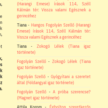
(Harangi Emese) írások 114, Széll
a,
Kálmán tér: Vissza valami Egésznek a
gerincéhez
ze
an
Tiana
-
Hangos Fogolyán Szellő (Harangi
ak
Emese) írások 114, Széll Kálmán tér:
n,
Vissza valami Egésznek a gerincéhez
Tiana
-
Zokogó Lélek (Tiana igaz
et
története)
k,
Fogolyán Szellő
-
Zokogó Lélek (Tiana
és
igaz története)
nk
ek
Fogolyán Szellő
-
Gyógyítani a szeretet
ez
által (Földangyal igaz története)
a.
Fogolyán Szellő
-
A próba szerencse?
(Magnet igaz története)
Attila Korom
-
Égbolton szeretkezős