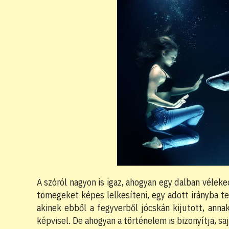
A szóról nagyon is igaz, ahogyan egy dalban véleked
tömegeket képes lelkesíteni, egy adott irányba ter
akinek ebből a fegyverből jócskán kijutott, anna
képvisel. De ahogyan a történelem is bizonyítja, sa