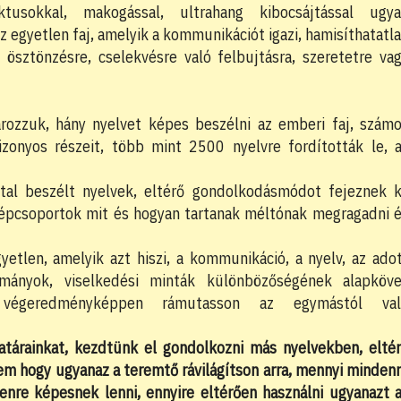
ektusokkal, makogással, ultrahang kibocsájtással ugy
egyetlen faj, amelyik a kommunikációt igazi, hamisíthatatl
, ösztönzésre, cselekvésre való felbujtásra, szeretetre va
rozzuk, hány nyelvet képes beszélni az emberi faj, szám
izonyos részeit, több mint 2500 nyelvre fordították le, 
ltal beszélt nyelvek, eltérő gondolkodásmódot fejeznek k
 népcsoportok mit és hogyan tartanak méltónak megragadni 
yetlen, amelyik azt hiszi, a kommunikáció, a nyelv, az ado
mányok, viselkedési minták különbözőségének alapköve
 végeredményképpen rámutasson az egymástól val
atárainkat, kezdtünk el gondolkozni más nyelvekben, elté
em hogy ugyanaz a teremtő rávilágítson arra, mennyi minden
enre képesnek lenni, ennyire eltérően használni ugyanazt 