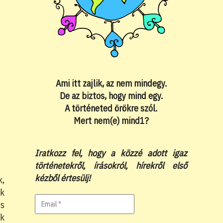
Ami itt zajlik, az nem mindegy.
De az biztos, hogy mind egy.
A történeted örökre szól.
Mert nem(e) mind1?
Iratkozz fel, hogy a közzé adott igaz
történetekről, írásokról, hírekről első
kézből értesülj!
k,
ek
és
ok