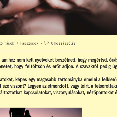
Post
ő írások
/
Passzusok
0 hozzászólás
comments:
z, amihez nem kell nyelveket beszélned, hogy megértsd, óriá
enetet, hogy feltöltsön és erőt adjon. A szavakról pedig ú
anatokat, képes egy magasabb tartományba emelni a lelkierő
t szó viszont? Legyen az elmondott, vagy leírt, a felsoroltak
áltoztathat kapcsolatokat, viszonyulásokat, nézőpontokat 