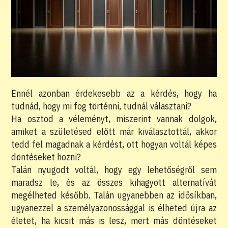
Ennél azonban érdekesebb az a kérdés, hogy ha
tudnád, hogy mi fog történni, tudnál választani?
Ha osztod a véleményt, miszerint vannak dolgok,
amiket a születésed előtt már kiválasztottál, akkor
tedd fel magadnak a kérdést, ott hogyan voltál képes
döntéseket hozni?
Talán nyugodt voltál, hogy egy lehetőségről sem
maradsz le, és az összes kihagyott alternatívát
megélheted később. Talán ugyanebben az idősíkban,
ugyanezzel a személyazonossággal is élheted újra az
életet, ha kicsit más is lesz, mert más döntéseket