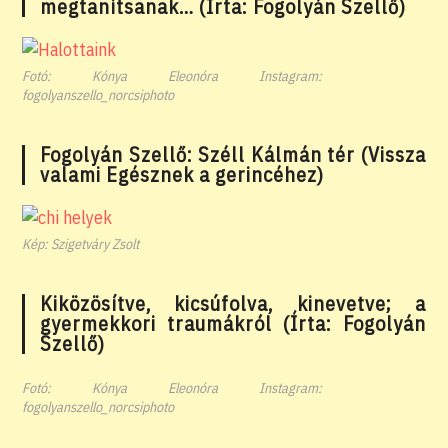
megtanítsanak… (Írta: Fogolyán Szellő)
Fotó: Kónya Eleonóra Instagram:
fogolyanszello_norcsiphoto
Fogolyán Szellő: Széll Kálmán tér (Vissza
valami Egésznek a gerincéhez)
Kép: Szigetváry Zsolt
Kiközösítve, kicsúfolva, kinevetve; a
gyermekkori traumákról (Írta: Fogolyán
Szellő)
Fotó: Kónya Eleonóra Instagram:
fogolyanszello_norcsiphoto