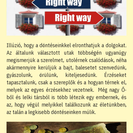
Illúzió, hogy a döntéseinkkel elronthatjuk a dolgokat.
Az általunk választott utak többségén ugyanúgy
megismerjük a szerelmet, utolérnek csalódások, néha
akármennyire kerüljük a bajt, balesetet szenvedünk,
gyászolunk, örülünk, kiteljesedünk. Érzéseket
tapasztalunk, csak a szereplők és a hogyan térnek el,
melyek az egyes érzésekhez vezetnek. Még nagy Ő-
ből és lelki társból is több létezik egy embernek, és
az, hogy végül melyikkel találkozunk az életünkben,
az talán a legkisebb döntéseinken múlik.