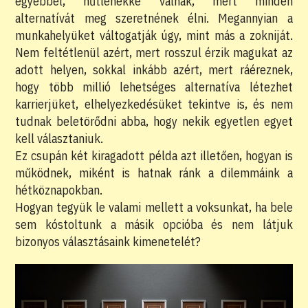
egyébbel, hűtlenekké válnak, mert minden
alternatívát meg szeretnének élni. Megannyian a
munkahelyüket váltogatják úgy, mint más a zokniját.
Nem feltétlenül azért, mert rosszul érzik magukat az
adott helyen, sokkal inkább azért, mert ráéreznek,
hogy több millió lehetséges alternatíva létezhet
karrierjüket, elhelyezkedésüket tekintve is, és nem
tudnak beletörődni abba, hogy nekik egyetlen egyet
kell választaniuk.
Ez csupán két kiragadott példa azt illetően, hogyan is
működnek, miként is hatnak ránk a dilemmáink a
hétköznapokban.
Hogyan tegyük le valami mellett a voksunkat, ha bele
sem kóstoltunk a másik opcióba és nem látjuk
bizonyos választásaink kimenetelét?