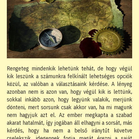
Rengeteg mindenkik lehetünk tehát, de hogy végül
kik leszünk a számunkra felkínált lehetséges opciók
közül, az valóban a választásaink kérdése. A lényeg
azonban nem is azon van, hogy végül kik is lettünk,
sokkal inkább azon, hogy legyünk valakik, merjünk
dönteni, mert sorsunk csak akkor van, ha mi magunk
nem hagyjuk azt el. Az ember megkapta a szabad
akarat hatalmát, így jogában áll elhagyni a sorsát, más
kérdés, hogy ha nem a belső iránytűt követve
cselekszik, idegennek fogja magát érezni a saját