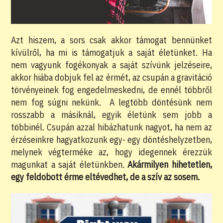
Azt hiszem, a sors csak akkor támogat bennünket
kívülről, ha mi is támogatjuk a saját életünket. Ha
nem vagyunk fogékonyak a saját szívünk jelzéseire,
akkor hiába dobjuk fel az érmét, az csupán a gravitáció
törvényeinek fog engedelmeskedni, de ennél többről
nem fog súgni nekünk. A legtöbb döntésünk nem
rosszabb a másiknál, egyik életünk sem jobb a
többinél. Csupán azzal hibázhatunk nagyot, ha nem az
érzéseinkre hagyatkozunk egy- egy döntéshelyzetben,
melynek végterméke az, hogy idegennek érezzük
magunkat a saját életünkben.
Akármilyen hihetetlen,
egy feldobott érme eltévedhet, de a szív az sosem.