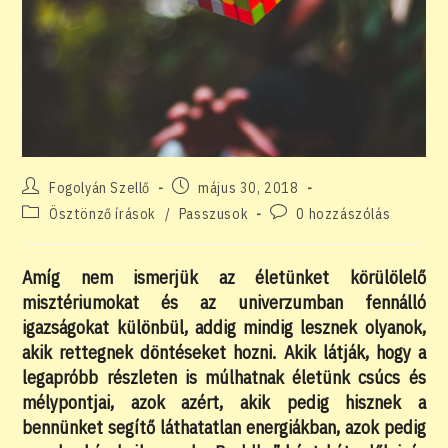
Post
Post
Fogolyán Szellő
május 30, 2018
author:
published:
Post
Post
Ösztönző írások
/
Passzusok
0 hozzászólás
category:
comments:
Amíg nem ismerjük az életünket körülölelő
misztériumokat és az univerzumban fennálló
igazságokat különbül, addig mindig lesznek olyanok,
akik rettegnek döntéseket hozni. Akik látják, hogy a
legapróbb részleten is múlhatnak életünk csúcs és
mélypontjai, azok azért, akik pedig hisznek a
bennünket segítő láthatatlan energiákban, azok pedig