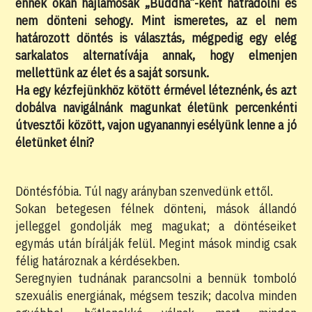
ennek okán hajlamosak „Buddha”-ként hátradőlni és
nem dönteni sehogy. Mint ismeretes, az el nem
határozott döntés is választás, mégpedig egy elég
sarkalatos alternatívája annak, hogy elmenjen
mellettünk az élet és a saját sorsunk.
Ha egy kézfejünkhöz kötött érmével léteznénk, és azt
dobálva navigálnánk magunkat életünk percenkénti
útvesztői között, vajon ugyanannyi esélyünk lenne a jó
életünket élni?
Döntésfóbia. Túl nagy arányban szenvedünk ettől.
Sokan betegesen félnek dönteni, mások állandó
jelleggel gondolják meg magukat; a döntéseiket
egymás után bírálják felül. Megint mások mindig csak
félig határoznak a kérdésekben.
Seregnyien tudnának parancsolni a bennük tomboló
szexuális energiának, mégsem teszik; dacolva minden