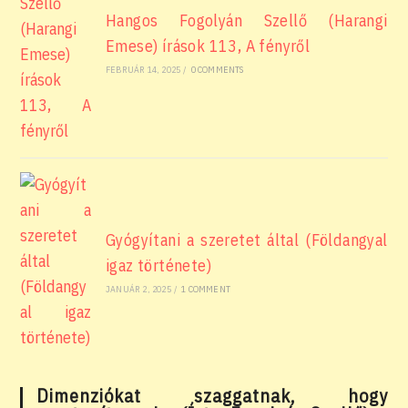
Hangos Fogolyán Szellő (Harangi
Emese) írások 113, A fényről
FEBRUÁR 14, 2025
/
0 COMMENTS
Gyógyítani a szeretet által (Földangyal
igaz története)
JANUÁR 2, 2025
/
1 COMMENT
Dimenziókat szaggatnak, hogy