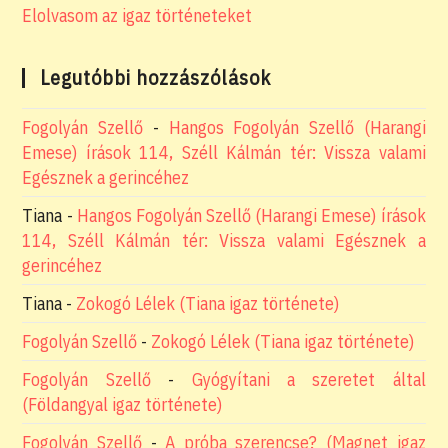
Elolvasom az igaz történeteket
Legutóbbi hozzászólások
Fogolyán Szellő
-
Hangos Fogolyán Szellő (Harangi
Emese) írások 114, Széll Kálmán tér: Vissza valami
Egésznek a gerincéhez
Tiana
-
Hangos Fogolyán Szellő (Harangi Emese) írások
114, Széll Kálmán tér: Vissza valami Egésznek a
gerincéhez
Tiana
-
Zokogó Lélek (Tiana igaz története)
Fogolyán Szellő
-
Zokogó Lélek (Tiana igaz története)
Fogolyán Szellő
-
Gyógyítani a szeretet által
(Földangyal igaz története)
Fogolyán Szellő
-
A próba szerencse? (Magnet igaz