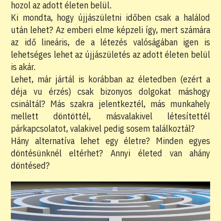
hozol az adott életen belül.
Ki mondta, hogy újjászületni időben csak a halálod
után lehet? Az emberi elme képzeli így, mert számára
az idő lineáris, de a létezés valóságában igen is
lehetséges lehet az újjászületés az adott életen belül
is akár.
Lehet, már jártál is korábban az életedben (ezért a
déja vu érzés) csak bizonyos dolgokat máshogy
csináltál? Más szakra jelentkeztél, más munkahely
mellett döntöttél, másvalakivel létesítettél
párkapcsolatot, valakivel pedig sosem találkoztál?
Hány alternatíva lehet egy életre? Minden egyes
döntésünknél eltérhet? Annyi életed van ahány
döntésed?