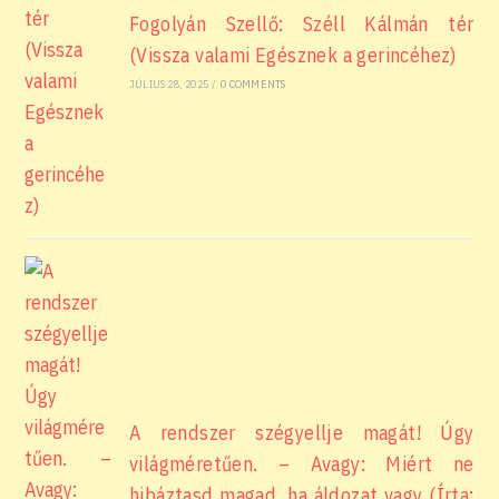
Fogolyán Szellő: Széll Kálmán tér
(Vissza valami Egésznek a gerincéhez)
JÚLIUS 28, 2025
/
0 COMMENTS
A rendszer szégyellje magát! Úgy
világméretűen. – Avagy: Miért ne
hibáztasd magad, ha áldozat vagy (Írta: