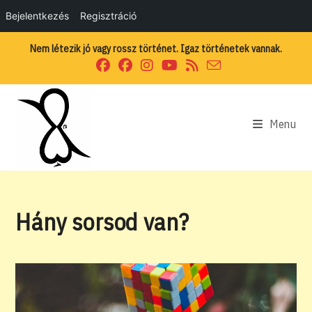
Bejelentkezés
Regisztráció
Skip
Nem létezik jó vagy rossz történet. Igaz történetek vannak.
to
content
Menu
Hány sorsod van?