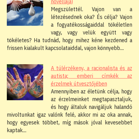
novellája)
Megszülettél. Vajon van a
létezésednek oka? És célja? Vajon
a fogyatékosságaiddal tökéletlen
vagy, vagy velük együtt vagy
tökéletes? Ha tudnád, hogy mihez kéne kezdened a
frissen kialakult kapcsolataiddal, vajon könnyebb…
A túlérzékeny, a racionalista és az
autista; emberi címkék az
érzelmek útvesztőjében
Amennyiben az életünk célja, hogy
az érzelmeinket megtapasztaljuk,
és hogy általuk navigáljuk halandó
mivoltunkat igaz valónk felé, akkor mi az oka annak,
hogy egyesek többet, míg mások jóval kevesebbet
kaptak…