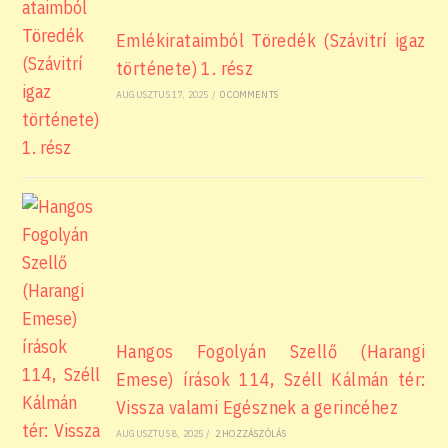
Emlékirataimból Töredék (Szávitrí igaz
története) 1. rész
AUGUSZTUS 17, 2025
/
0 COMMENTS
Hangos Fogolyán Szellő (Harangi
Emese) írások 114, Széll Kálmán tér:
Vissza valami Egésznek a gerincéhez
AUGUSZTUS 8, 2025
/
2 HOZZÁSZÓLÁS