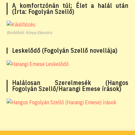
A komfortzónán túl; Élet a halál után
(Írta: Fogolyán Szellő)
Borítófotó: Kónya Eleonóra
Leskelődő (Fogolyán Szellő novellája)
Halálosan Szerelmesék (Hangos
Fogolyán Szellő/Harangi Emese írások)