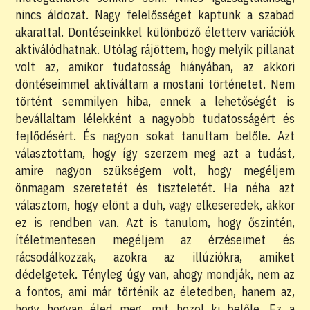
nincs áldozat. Nagy felelősséget kaptunk a szabad
akarattal. Döntéseinkkel különböző életterv variációk
aktiválódhatnak. Utólag rájöttem, hogy melyik pillanat
volt az, amikor tudatosság hiányában, az akkori
döntéseimmel aktiváltam a mostani történetet. Nem
történt semmilyen hiba, ennek a lehetőségét is
bevállaltam lélekként a nagyobb tudatosságért és
fejlődésért. És nagyon sokat tanultam belőle. Azt
választottam, hogy így szerzem meg azt a tudást,
amire nagyon szükségem volt, hogy megéljem
önmagam szeretetét és tiszteletét. Ha néha azt
választom, hogy elönt a düh, vagy elkeseredek, akkor
ez is rendben van. Azt is tanulom, hogy őszintén,
ítéletmentesen megéljem az érzéseimet és
rácsodálkozzak, azokra az illúziókra, amiket
dédelgetek. Tényleg úgy van, ahogy mondják, nem az
a fontos, ami már történik az életedben, hanem az,
hogy hogyan éled meg, mit hozol ki belőle. Ez a