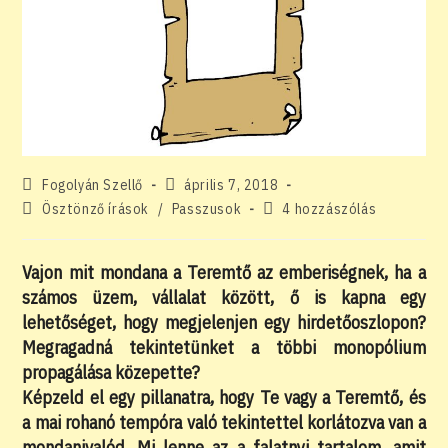
Post
Post
Fogolyán Szellő
április 7, 2018
author:
published:
Post
Post
Ösztönző írások
/
Passzusok
4 hozzászólás
category:
comments:
Vajon mit mondana a Teremtő az emberiségnek, ha a
számos üzem, vállalat között, ő is kapna egy
lehetőséget, hogy megjelenjen egy hirdetőoszlopon?
Megragadná tekintetünket a többi monopólium
propagálása közepette?
Képzeld el egy pillanatra, hogy Te vagy a Teremtő, és
a mai rohanó tempóra való tekintettel korlátozva van a
mondanivalód. Mi lenne az a falatnyi tartalom, amit