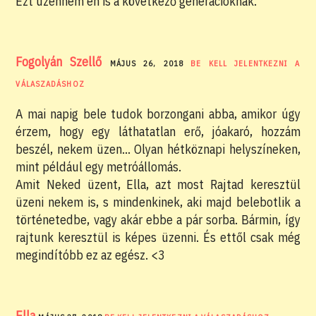
Ezt üzenném én is a következő generációknak.
Fogolyán Szellő
MÁJUS 26, 2018
BE KELL JELENTKEZNI A
VÁLASZADÁSHOZ
A mai napig bele tudok borzongani abba, amikor úgy
érzem, hogy egy láthatatlan erő, jóakaró, hozzám
beszél, nekem üzen… Olyan hétköznapi helyszíneken,
mint például egy metróállomás.
Amit Neked üzent, Ella, azt most Rajtad keresztül
üzeni nekem is, s mindenkinek, aki majd belebotlik a
történetedbe, vagy akár ebbe a pár sorba. Bármin, így
rajtunk keresztül is képes üzenni. És ettől csak még
megindítóbb ez az egész. <3
Ella