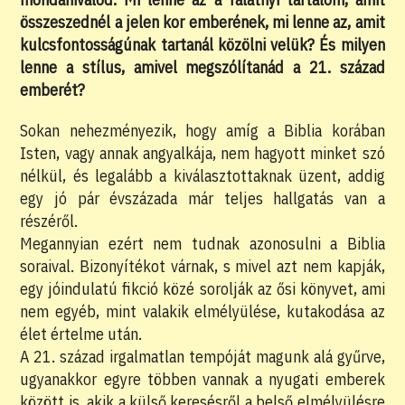
összeszednél a jelen kor emberének, mi lenne az, amit
kulcsfontosságúnak tartanál közölni velük? És milyen
lenne a stílus, amivel megszólítanád a 21. század
emberét?
Sokan nehezményezik, hogy amíg a Biblia korában
Isten, vagy annak angyalkája, nem hagyott minket szó
nélkül, és legalább a kiválasztottaknak üzent, addig
egy jó pár évszázada már teljes hallgatás van a
részéről.
Megannyian ezért nem tudnak azonosulni a Biblia
soraival. Bizonyítékot várnak, s mivel azt nem kapják,
egy jóindulatú fikció közé sorolják az ősi könyvet, ami
nem egyéb, mint valakik elmélyülése, kutakodása az
élet értelme után.
A 21. század irgalmatlan tempóját magunk alá gyűrve,
ugyanakkor egyre többen vannak a nyugati emberek
között is, akik a külső keresésről a belső elmélyülésre