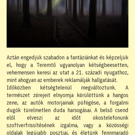
Aztán engedjük szabadon a fantáziánkat és képzeljük
el, hogy a Teremtő ugyanolyan kétségbeesetten,
vehemensen keresi az utat a 21. századi nyugathoz,
mint ahogyan az emberek reklamálják hallgatását.
Időközben kétségtelenül megváltoztunk. A
természet zörejeit elnyomja körülöttünk a hangos
zene, az autók motorjainak püfögése, a forgalmi
dugók türelmetlen duda harsogásai. A belső csend
elől elveszi az időt okostelefonunk
szoftverfrissítésének izgalma, vagy a közösségi
oldalak legújabb posztjai, és életünk fennmaradó