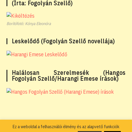
(Írta: Fogolyán Szellő)
Borítófotó: Kónya Eleonóra
Leskelődő (Fogolyán Szellő novellája)
Halálosan Szerelmesék (Hangos
Fogolyán Szellő/Harangi Emese írások)
Ez a weboldal a felhasználói élmény és az alapvető funkciók
Adatkezelési tájékoztató
Általános Szerződési Feltételek – ÁSZF