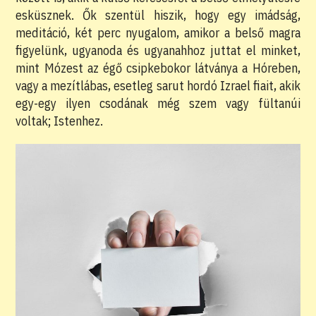
esküsznek. Ők szentül hiszik, hogy egy imádság,
meditáció, két perc nyugalom, amikor a belső magra
figyelünk, ugyanoda és ugyanahhoz juttat el minket,
mint Mózest az égő csipkebokor látványa a Hóreben,
vagy a mezítlábas, esetleg sarut hordó Izrael fiait, akik
egy-egy ilyen csodának még szem vagy fültanúi
voltak; Istenhez.