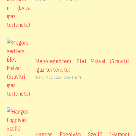
MÁRCIUS 14, 2025
/
0 COMMENTS
Megöregedtem: Élet Miával (Szávitrí
igaz története)
FEBRUÁR 17, 2025
/
0 COMMENTS
Hangos Fogolyán Szellő (Harangi