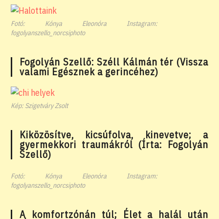
Fotó: Kónya Eleonóra Instagram:
fogolyanszello_norcsiphoto
Fogolyán Szellő: Széll Kálmán tér (Vissza
valami Egésznek a gerincéhez)
Kép: Szigetváry Zsolt
Kiközösítve, kicsúfolva, kinevetve; a
gyermekkori traumákról (Írta: Fogolyán
Szellő)
Fotó: Kónya Eleonóra Instagram:
fogolyanszello_norcsiphoto
A komfortzónán túl; Élet a halál után