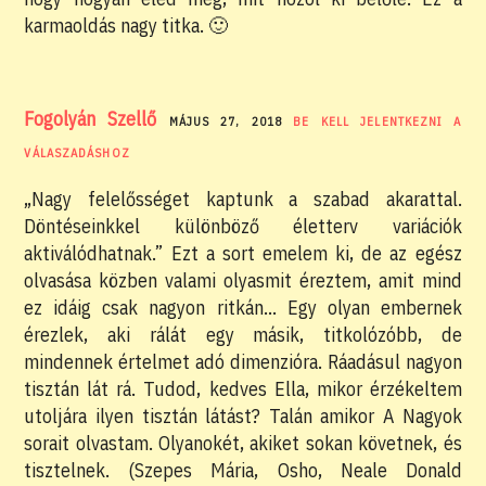
karmaoldás nagy titka. 🙂
Fogolyán Szellő
MÁJUS 27, 2018
BE KELL JELENTKEZNI A
VÁLASZADÁSHOZ
„Nagy felelősséget kaptunk a szabad akarattal.
Döntéseinkkel különböző életterv variációk
aktiválódhatnak.” Ezt a sort emelem ki, de az egész
olvasása közben valami olyasmit éreztem, amit mind
ez idáig csak nagyon ritkán… Egy olyan embernek
érezlek, aki rálát egy másik, titkolózóbb, de
mindennek értelmet adó dimenzióra. Ráadásul nagyon
tisztán lát rá. Tudod, kedves Ella, mikor érzékeltem
utoljára ilyen tisztán látást? Talán amikor A Nagyok
sorait olvastam. Olyanokét, akiket sokan követnek, és
tisztelnek. (Szepes Mária, Osho, Neale Donald