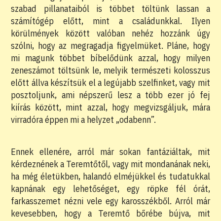
szabad pillanataiból is többet töltünk lassan a
számítógép előtt, mint a családunkkal. Ilyen
körülmények között valóban nehéz hozzánk úgy
szólni, hogy az megragadja figyelmüket. Pláne, hogy
mi magunk többet bíbelődünk azzal, hogy milyen
zeneszámot töltsünk le, melyik természeti kolosszus
előtt állva készítsük el a legújabb szelfinket, vagy mit
posztoljunk, ami népszerű lesz a több ezer jó fej
kiírás között, mint azzal, hogy megvizsgáljuk, mára
virradóra éppen mi a helyzet „odabenn”.
Ennek ellenére, arról már sokan fantáziáltak, mit
kérdeznének a Teremtőtől, vagy mit mondanának neki,
ha még életükben, halandó elméjükkel és tudatukkal
kapnának egy lehetőséget, egy röpke fél órát,
farkasszemet nézni vele egy karosszékből. Arról már
kevesebben, hogy a Teremtő bőrébe bújva, mit