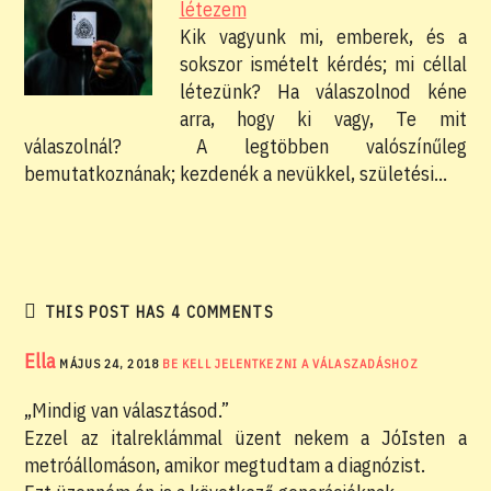
létezem
Kik vagyunk mi, emberek, és a
sokszor ismételt kérdés; mi céllal
létezünk? Ha válaszolnod kéne
arra, hogy ki vagy, Te mit
válaszolnál? A legtöbben valószínűleg
bemutatkoznának; kezdenék a nevükkel, születési…
THIS POST HAS 4 COMMENTS
Ella
MÁJUS 24, 2018
BE KELL JELENTKEZNI A VÁLASZADÁSHOZ
„Mindig van választásod.”
Ezzel az italreklámmal üzent nekem a JóIsten a
metróállomáson, amikor megtudtam a diagnózist.