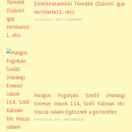
Emlékirataimból Töredék (Szávitrí igaz
története) 1. rész
AUGUSZTUS 17, 2025
/
0 COMMENTS
Hangos Fogolyán Szellő (Harangi
Emese) írások 114, Széll Kálmán tér:
Vissza valami Egésznek a gerincéhez
AUGUSZTUS 8, 2025
/
2 HOZZÁSZÓLÁS