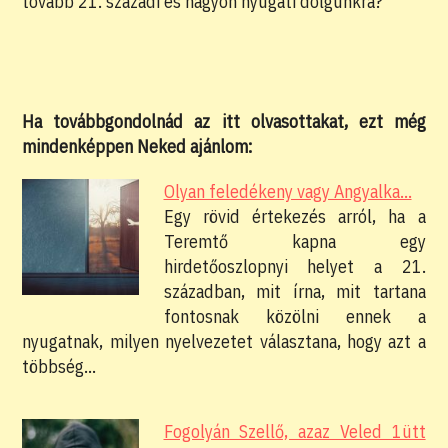
tovább 21. századi és nagyon nyugati dolgunkra?
Ha továbbgondolnád az itt olvasottakat, ezt még
mindenképpen Neked ajánlom:
Olyan feledékeny vagy Angyalka…
Egy rövid értekezés arról, ha a
Teremtő kapna egy
hirdetőoszlopnyi helyet a 21.
században, mit írna, mit tartana
fontosnak közölni ennek a
nyugatnak, milyen nyelvezetet választana, hogy azt a
többség…
Fogolyán Szellő, azaz Veled 1ütt