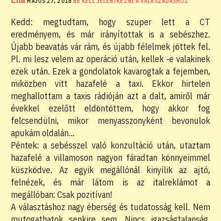
MÁJUS 27, 2018
BE KELL JELENTKEZNI A VÁLASZADÁSHOZ
Kedd: megtudtam, hogy szuper lett a CT
eredményem, és már irányítottak is a sebészhez.
Újabb beavatás vár rám, és újabb félelmek jöttek fel.
Pl. mi lesz velem az operáció után, kellek -e valakinek
ezek után. Ezek a gondolatok kavarogtak a fejemben,
miközben vitt hazafelé a taxi. Ekkor hirtelen
meghallottam a taxis rádióján azt a dalt, amiről már
évekkel ezelőtt eldöntöttem, hogy akkor fog
felcsendülni, mikor menyasszonyként bevonulok
apukám oldalán…
Péntek: a sebésszel való konzultáció után, utaztam
hazafelé a villamoson nagyon fáradtan könnyeimmel
küszködve. Az egyik megállónál kinyílik az ajtó,
felnézek, és már látom is az italreklámot a
megállóban: Csak pozitívan!
A választáshoz nagy éberség és tudatosság kell. Nem
mutogathatok senkire sem. Nincs igazságtalanság,