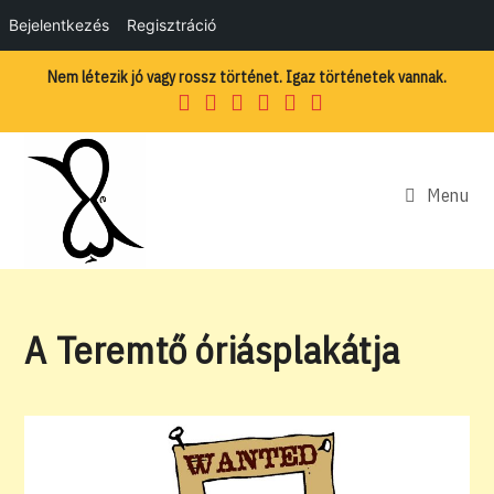
Bejelentkezés
Regisztráció
Skip
Nem létezik jó vagy rossz történet. Igaz történetek vannak.
to
content
Menu
A Teremtő óriásplakátja