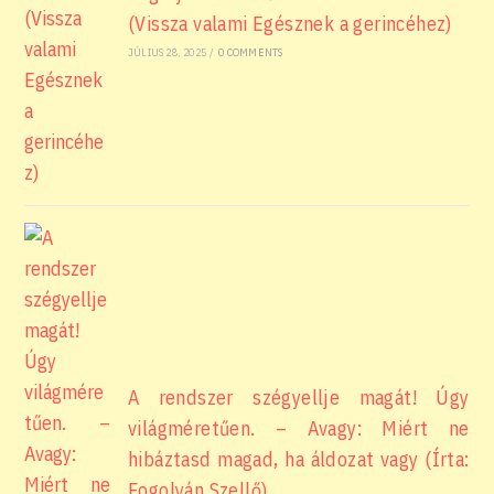
(Vissza valami Egésznek a gerincéhez)
JÚLIUS 28, 2025
/
0 COMMENTS
A rendszer szégyellje magát! Úgy
világméretűen. – Avagy: Miért ne
hibáztasd magad, ha áldozat vagy (Írta:
Fogolyán Szellő)