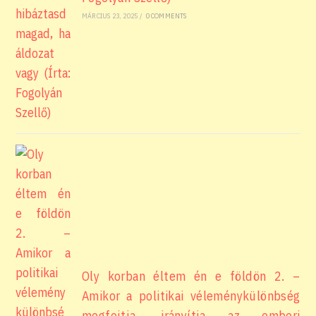
MÁRCIUS 23, 2025
/
0 COMMENTS
Oly korban éltem én e földön 2. –
Amikor a politikai véleménykülönbség
megfojtja, irányítja az emberi