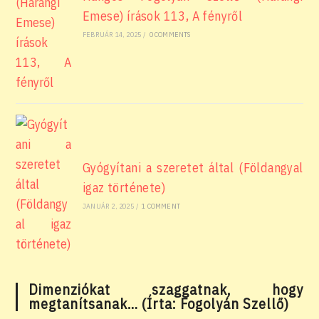
Emese) írások 113, A fényről
FEBRUÁR 14, 2025
/
0 COMMENTS
Gyógyítani a szeretet által (Földangyal
igaz története)
JANUÁR 2, 2025
/
1 COMMENT
Dimenziókat szaggatnak, hogy
megtanítsanak… (Írta: Fogolyán Szellő)