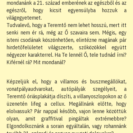
mondanánk a 21. század emberének az egészből és az
egészről, hogy kicsit egyensúlyba hozzuk a
világegyetemet.
Tudvalevő, hogy a Teremtő nem lehet hosszú, mert itt
senki nem ér rá, még az Ő szavaira sem. Mégis, egy
isteni csodának köszönhetően, elintézne magának pár
hirdetőfelületet világszerte, szóközökkel együtt
négyezer karakterrel. Ha Te lennél Ő, tele tudnád írni?
Kiférnél rá? Mit mondanál?
Képzeljük el, hogy a villamos és buszmegállókat,
vonatpályaudvarokat, autópályák szegélyeit, a
Teremtő óriásplakátja díszíti, a villanyoszlopokon az ő
üzenetén lifeg a cellux. Megállnánk előtte, hogy
elolvassuk? Pár nappal később, vajon lenne közöttük
olyan, amit graffitival pingáltak extrémebbre?
Elgondolkoznánk a sorain egyáltalán, vagy rohannánk