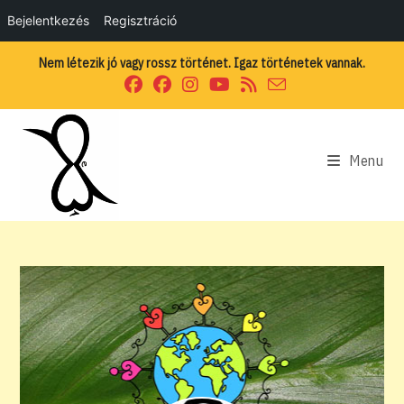
Bejelentkezés
Regisztráció
Skip
Nem létezik jó vagy rossz történet. Igaz történetek vannak.
to
content
Menu