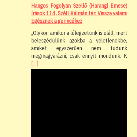
Hangos Fogolyán Szellő (Harangi Emese)
írások 114, Széll Kálmán tér: Vissza valami
Egésznek a gerincéhez
„Olykor, amikor a lélegzetünk is eláll, mert
beleszédülünk azokba a véletlenekbe,
amiket egyszerűen nem tudunk
megmagyarázni, csak ennyit mondunk: K
[…]