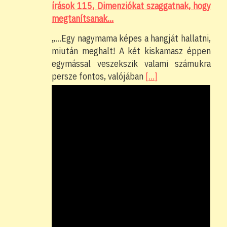
írások 115, Dimenziókat szaggatnak, hogy
megtanítsanak…
„…Egy nagymama képes a hangját hallatni,
miután meghalt! A két kiskamasz éppen
egymással veszekszik valami számukra
persze fontos, valójában
[…]