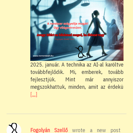
2025. január. A technika az AI-al karöltve
továbbfejlődik. Mi, emberek, tovább
fejlesztjük. Mint már annyiszor
megszokhattuk, minden, amit az érdekü
[…]
Fogolyán Szellő
wrote a new post