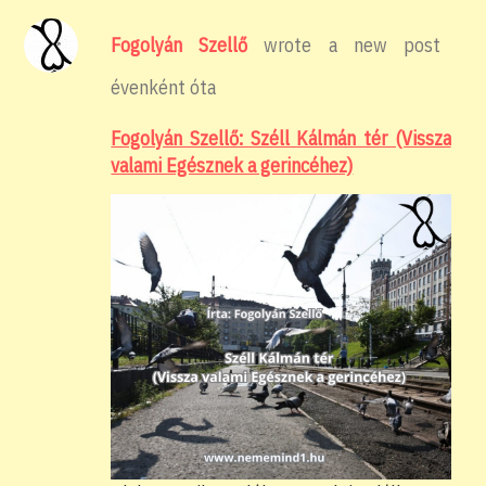
Fogolyán Szellő
wrote a new post
évenként óta
Fogolyán Szellő: Széll Kálmán tér (Vissza
valami Egésznek a gerincéhez)