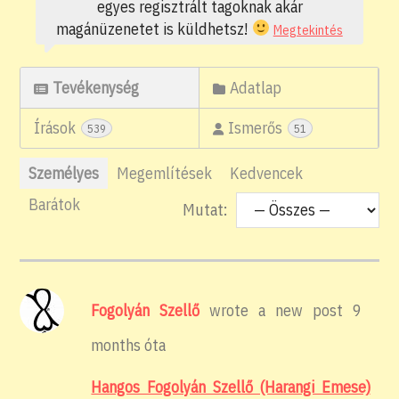
egyes regisztrált tagoknak akár
magánüzenetet is küldhetsz!
Megtekintés
Tevékenység
Adatlap
Írások
Ismerős
539
51
Személyes
Megemlítések
Kedvencek
Barátok
Mutat:
Fogolyán Szellő
wrote a new post
9
months óta
Hangos Fogolyán Szellő (Harangi Emese)