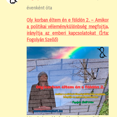
évenként óta
Oly korban éltem én e földön 2. – Amikor
a politikai véleménykülönbség megfojtja,
irányítja az emberi kapcsolatokat (Írta:
Fogolyán Szellő)