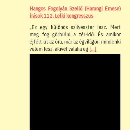
Hangos Fogolyán Szellő (Harangi Emese)
írások 112, Lelki kongresszus
„Ez egy különös szilveszter lesz. Mert
meg fog görbülni a tér-idő. És amikor
éjfélt üt az óra, már az égvilágon mindenki
velem lesz, akivel valaha eg
[…]