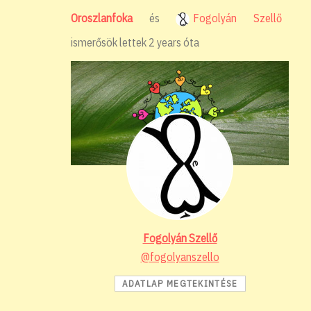
Oroszlanfoka
és
Fogolyán Szellő
ismerősök lettek
2 years óta
Fogolyán Szellő
@fogolyanszello
ADATLAP MEGTEKINTÉSE