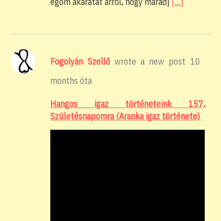
egóm akaratát arról, hogy maradj
[…]
Fogolyán Szellő
wrote a new post
10
months óta
Hangos igaz történeteink 157,
Születésnapomra (Aranka igaz története)