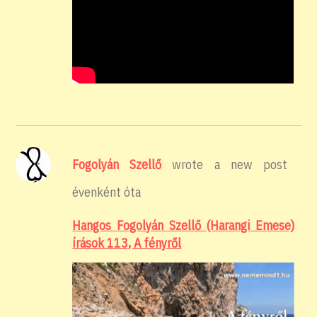
Fogolyán Szellő
wrote a new post
évenként óta
Hangos Fogolyán Szellő (Harangi Emese)
írások 113, A fényről