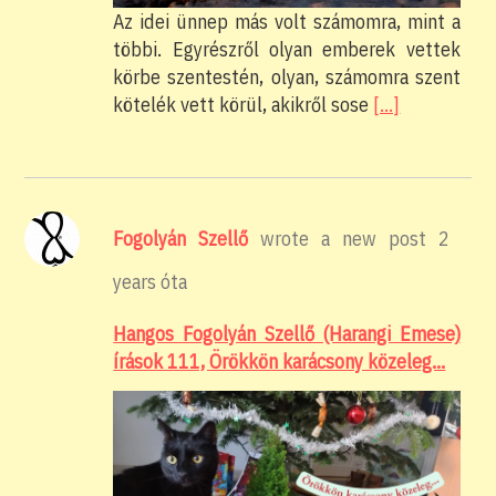
Az idei ünnep más volt számomra, mint a
többi. Egyrészről olyan emberek vettek
körbe szentestén, olyan, számomra szent
kötelék vett körül, akikről sose
[…]
Fogolyán Szellő
wrote a new post
2
years óta
Hangos Fogolyán Szellő (Harangi Emese)
írások 111, Örökkön karácsony közeleg…