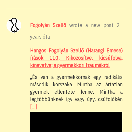
Fogolyán Szellő
wrote a new post
2
years óta
Hangos Fogolyán Szellő (Harangi Emese)
írások 110, Kiközösítve, kicsúfolva,
kinevetve; a gyermekkori traumákról
„És van a gyermekkornak egy radikális
második korszaka. Mintha az ártatlan
gyermek ellentéte lenne. Mintha a
legtöbbünknek így vagy úgy, csúfolókén
[…]