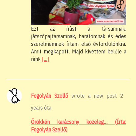
Ezt az íràst a tàrsamnak,
jàtszópajtàrsamnak, baràtomnak és édes
szerelmemnek írtam első évfordulónkra.
Amit megkapott. Majd kivettem belőle a
rànk
[…]
Fogolyán Szellő
wrote a new post
2
years óta
Örökkön karácsony közeleg… (Írta:
Fogolyán Szellő)