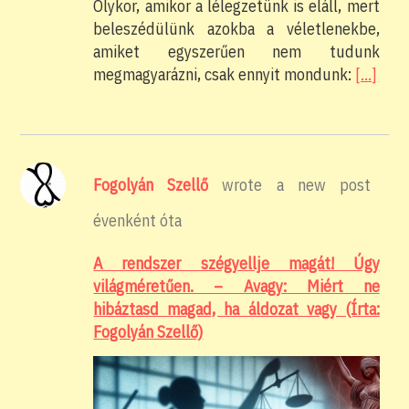
Olykor, amikor a lélegzetünk is eláll, mert
beleszédülünk azokba a véletlenekbe,
amiket egyszerűen nem tudunk
megmagyarázni, csak ennyit mondunk:
[…]
Fogolyán Szellő
wrote a new post
évenként óta
A rendszer szégyellje magát! Úgy
világméretűen. – Avagy: Miért ne
hibáztasd magad, ha áldozat vagy (Írta:
Fogolyán Szellő)