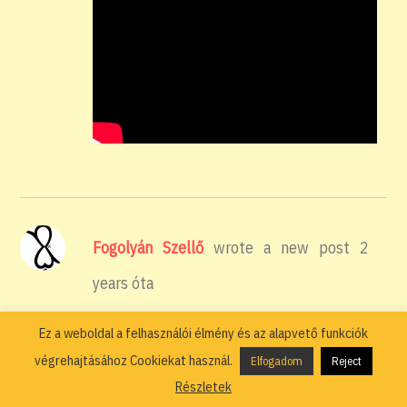
Fogolyán Szellő
wrote a new post
2
years óta
Nem! A nemet mondás és a boldogság
Ez a weboldal a felhasználói élmény és az alapvető funkciók
(Írta: Fogolyán Szellő)
végrehajtásához Cookiekat használ.
Elfogadom
Reject
Részletek