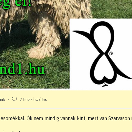
Post
ink
2 hozzászólás
comments:
 tesómékkal. Ők nem mindig vannak kint, mert van Szarvason 