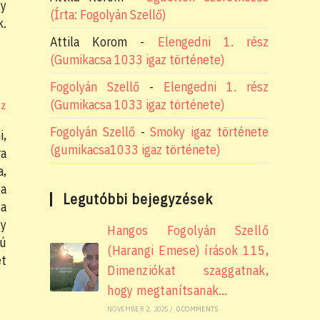
gy
(Írta: Fogolyán Szellő)
k.
Attila Korom
-
Elengedni 1. rész
(Gumikacsa 1033 igaz története)
Fogolyán Szellő
-
Elengedni 1. rész
(Gumikacsa 1033 igaz története)
OZ
Fogolyán Szellő
-
Smoky igaz története
i,
(gumikacsa1033 igaz története)
ra
a,
 a
Legutóbbi bejegyzések
sa
gy
Hangos Fogolyán Szellő
gú
(Harangi Emese) írások 115,
et
Dimenziókat szaggatnak,
hogy megtanítsanak…
NOVEMBER 2, 2025
/
0 COMMENTS