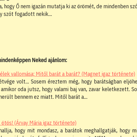
, hogy Ő nem igazán mutatja ki az örömét, de mindenben sz
gy szót fogadott nekik…
 mindenképpen Neked ajánlom:
élek vallomása; Mitől barát a barát? (Magnet igaz története)
étvége volt... Sosem éreztem még, hogy barátságban eljöh
 amikor oda jutsz, hogy valami baj van, zavar keletkezett. S
merült bennem ez miatt. Mitől barát a…
ötös! (Árvay Mária igaz története)
hallja, hogy mit mondasz, a barátok meghallgatják, hogy m