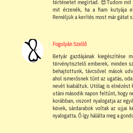
történetet megírtad. 😍Tudom mit j
mit érzenék, ha a fiam kutyája e
Reméljük a kerítés most már gátat s
Fogolyán Szellő
Betyár gazdájának kiegészítése m
törvénytisztelő emberek, minden s
behajtottunk, távcsővel mások udv
ahol ismerősnek tűnt az ugatás, oda
nevét kiabáltuk. Utólag is elnézést
utáni második napon feltűnt, hogy ne
korábban, viszont nyalogatja az eg
kövek, sárdarabok voltak az ujjai
nyalogatta. Ő így hálálta meg a gondo