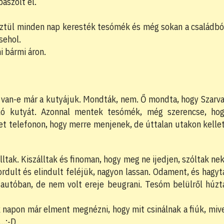
ászolt el.
resztül minden nap keresték tesómék és még sokan a családbó
sehol.
i bármi áron.
 van-e már a kutyájuk. Mondták, nem. Ő mondta, hogy Szarv
nló kutyát. Azonnal mentek tesómék, még szerencse, ho
őket telefonon, hogy merre menjenek, de úttalan utakon kelle
tak. Kiszálltak és finoman, hogy meg ne ijedjen, szóltak nek
rdult és elindult feléjük, nagyon lassan. Odament, és hagyt
autóban, de nem volt ereje beugrani. Tesóm belülről húzt
 napon már elment megnézni, hogy mit csinálnak a fiúk, miv
e…:-D