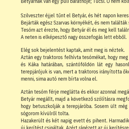
Betyárnak van egy puli barátnője; Tücsi. Ő nem kolb
Szilveszter éjjel tűnt el Betyár, és hét napon ke
Bejárták egész Szarvas környékét, és nem találták 
Tesóm azt érezte, hogy Betyár él és meg kell találn
A neten is elképesztő nagy összefogás lett ebből.
Elég sok bejelentést kaptak, amit meg is néztek.
Aztán egy traktoros felhívta tesómékat, hogy meg
és Káka határában, szántóföldön lát egy haso
terepjárójuk is van, mert a traktoros irányította 
menni, sima autó nem bírta volna el.
Aztán tesóm férje meglátta és ekkor azonnal megáll
Betyár megállt, majd a következő szólításra megfo
hogy betuszkolják a terepjáróba. Sosem ült még 
sógorom kívülről tolta.
Hazakerült és két napig evett és pihent. Harmadik
új kerítést csináltak. Azért ránézett az új kerítésr