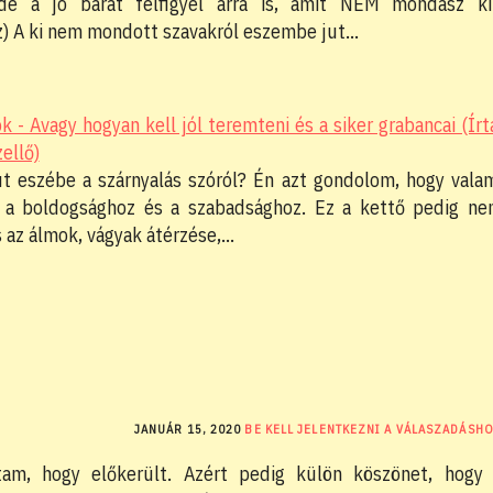
 de a jó barát felfigyel arra is, amit NEM mondasz ki
z) A ki nem mondott szavakról eszembe jut…
k - Avagy hogyan kell jól teremteni és a siker grabancai (Írt
ellő)
ut eszébe a szárnyalás szóról? Én azt gondolom, hogy vala
 a boldogsághoz és a szabadsághoz. Ez a kettő pedig n
s az álmok, vágyak átérzése,…
JANUÁR 15, 2020
BE KELL JELENTKEZNI A VÁLASZADÁSH
am, hogy előkerült. Azért pedig külön köszönet, hogy