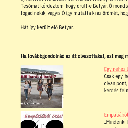
Tesómat kérdeztem, hogy örült-e Betyár. Ő mondta
fogad nekik, vagyis Ő így mutatta ki az örömét, ho
Hát így került elő Betyár.
Ha továbbgondolnád az itt olvasottakat, ezt még
Egy nehéz l
Csak egy h
olyan pont,
kérdés fel
Empátiából 
„Mindenki 