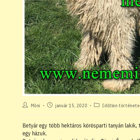
Post
Post
Post
Móni
január 15, 2020
Időtlen története
author:
published:
category:
Betyár egy több hektáros körösparti tanyán lakik,
egy házuk.