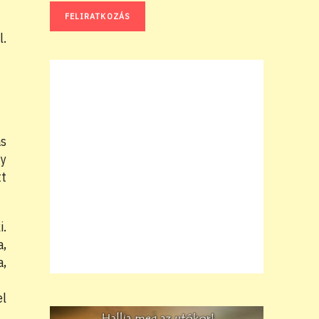
l.
as
gy
tt
i.
a,
a,
el