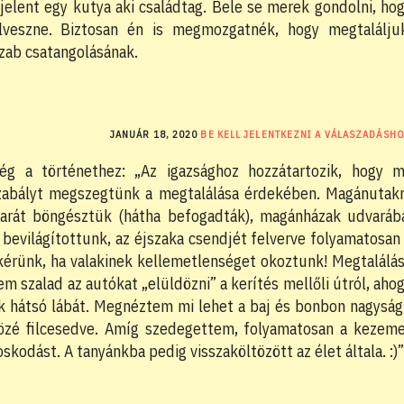
elent egy kutya aki családtag. Bele se merek gondolni, ho
lveszne. Biztosan én is megmozgatnék, hogy megtalálju
zab csatangolásának.
JANUÁR 18, 2020
BE KELL JELENTKEZNI A VÁLASZADÁSH
ég a történethez: „Az igazsághoz hozzátartozik, hogy m
zabályt megszegtünk a megtalálása érdekében. Magánutak
arát böngésztük (hátha befogadták), magánházak udvaráb
 bevilágítottunk, az éjszaka csendjét felverve folyamatosan
 kérünk, ha valakinek kellemetlenséget okoztunk! Megtalálá
m szalad az autókat „elüldözni” a kerítés mellőli útról, aho
yik hátsó lábát. Megnéztem mi lehet a baj és bonbon nagysá
 közé filcesedve. Amíg szedegettem, folyamatosan a kezem
skodást. A tanyánkba pedig visszaköltözött az élet általa. :)”