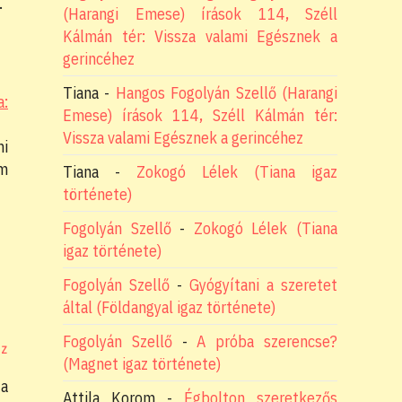
.”
(Harangi Emese) írások 114, Széll
Kálmán tér: Vissza valami Egésznek a
gerincéhez
Tiana
-
Hangos Fogolyán Szellő (Harangi
a:
Emese) írások 114, Széll Kálmán tér:
Vissza valami Egésznek a gerincéhez
mi
em
Tiana
-
Zokogó Lélek (Tiana igaz
története)
Fogolyán Szellő
-
Zokogó Lélek (Tiana
igaz története)
Fogolyán Szellő
-
Gyógyítani a szeretet
által (Földangyal igaz története)
Fogolyán Szellő
-
A próba szerencse?
OZ
(Magnet igaz története)
 a
Attila Korom
-
Égbolton szeretkezős