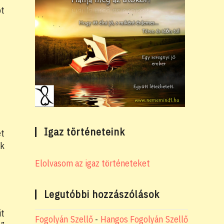
ót
Igaz történeteink
et
ok
Elolvasom az igaz történeteket
Legutóbbi hozzászólások
it
Fogolyán Szellő
-
Hangos Fogolyán Szellő