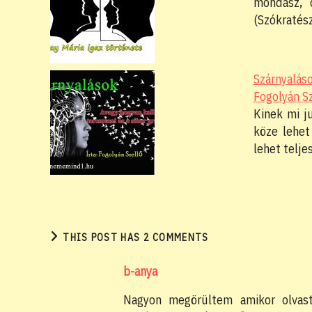
mon­dasz,
(Szókratés
Szárnyaláso
Fogolyán Sz
Kinek mi j
köze lehet
lehet telje
THIS POST HAS 2 COMMENTS
b-anya
Nagyon megörültem amikor olvast