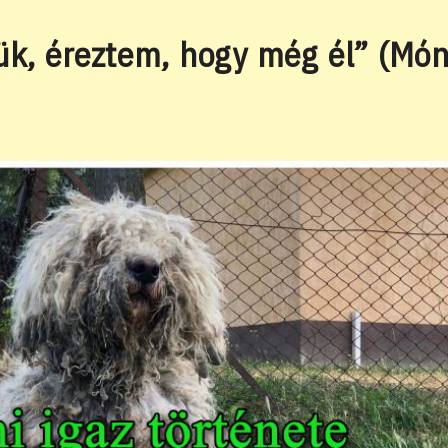
website
ük, éreztem, hogy még él” (Món
search