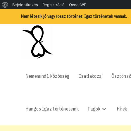
WordPress,
Bejelentkezés
Regisztráció
OceanWP
Skip
a
Nem létezik jó vagy rossz történet. Igaz történetek vannak.
to
content
csodás
Nememind1 közösség
Csatlakozz!
Ösztönző
Hangos Igaz történeteink
Tagok
Hírek