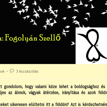
Post
sok
3 hozzászólás
comments:
zt gondolom, hogy valami köze lehet a boldogsághoz és
es az álmok, vágyak átérzése, irányítása és azok föld
zeket sikeresen elültetni itt a földön? Azt is kérdezhetné