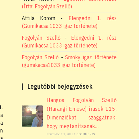
(Írta: Fogolyán Szellő)
Attila Korom
-
Elengedni 1. rész
(Gumikacsa 1033 igaz története)
Fogolyán Szellő
-
Elengedni 1. rész
(Gumikacsa 1033 igaz története)
Fogolyán Szellő
-
Smoky igaz története
(gumikacsa1033 igaz története)
Legutóbbi bejegyzések
Hangos Fogolyán Szellő
t.
(Harangi Emese) írások 115,
ra
Dimenziókat szaggatnak,
ra
hogy megtanítsanak…
an
NOVEMBER 2, 2025
/
0 COMMENTS
 a