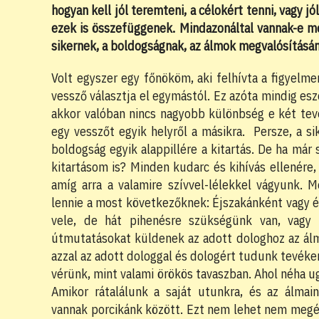
hogyan kell jól teremteni, a célokért tenni, vagy jó
ezek is összefüggenek. Mindazonáltal vannak-e 
sikernek, a boldogságnak, az álmok megvalósításá
Volt egyszer egy főnököm, aki felhívta a figyelme
vessző választja el egymástól. Ez azóta mindig esz
akkor valóban nincs nagyobb különbség e két te
egy vesszőt egyik helyről a másikra. Persze, a s
boldogság egyik alappillére a kitartás. De ha már
kitartásom is? Minden kudarc és kihívás ellenére
amíg arra a valamire szívvel-lélekkel vágyunk.
lennie a most következőknek: Éjszakánként vagy
vele, de hát pihenésre szükségünk van, vagy 
útmutatásokat küldenek az adott dologhoz az álm
azzal az adott dologgal és dologért tudunk tevék
vérünk, mint valami örökös tavaszban. Ahol néha u
Amikor rátalálunk a saját utunkra, és az álma
vannak porcikánk között. Ezt nem lehet nem megér