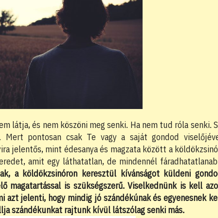
 nem látja, és nem köszöni meg senki. Ha nem tud róla senki. 
d. Mert pontosan csak Te vagy a saját gondod viselőjév
ra jelentős, mint édesanya és magzata között a köldökzsinó
ikeredet, amit egy láthatatlan, de mindennél fáradhatatlana
nak, a köldökzsinóron keresztül kívánságot küldeni gond
lő magatartással is szükségszerű. Viselkednünk is kell az
i azt jelenti, hogy mindig jó szándékúnak és egyenesnek ke
llja szándékunkat rajtunk kívül látszólag senki más.