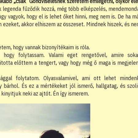
nkább „csak” Gondviselésnek szeretem emlegetni, olykor el
k legenda fűződik hozzá, még több elképzelés, mendemond
gy vagyok, hogy el is lehet őket hinni, meg nem is. De ha m
 ezeket, akkor elhiszem az összeset. Mindnek hiszek, és n
etem, hogy vannak bizonyítékaim is róla.
, hogy folytassam. Valami eget rengetővel, amire sok
itotta előttem a tengert, vagy hogy még ő maga is megjele
ággal folytatom. Olyasvalamivel, ami ott lehet minden
 bárhol. És ez a mértékeket jól ismerő, hallgatag, és szol
 kinyitjuk neki az ajtót. Én így ismerem.