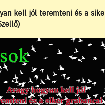
website
an kell jól teremteni és a sike
Szellő)
search