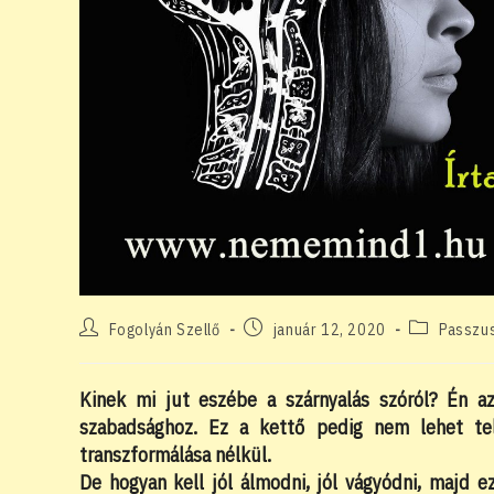
Post
Post
Post
Fogolyán Szellő
január 12, 2020
Passzu
author:
published:
category:
Kinek mi jut eszébe a szárnyalás szóról? Én a
szabadsághoz. Ez a kettő pedig nem lehet telj
transzformálása nélkül.
De hogyan kell jól álmodni, jól vágyódni, majd e