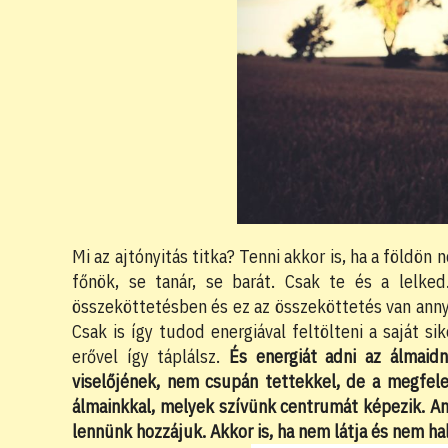
Mi az ajtónyitás titka? Tenni akkor is, ha a földön
főnök, se tanár, se barát. Csak te és a lelke
összeköttetésben és ez az összeköttetés van annyi
Csak is így tudod energiával feltölteni a saját s
erővel így táplálsz.
És energiát adni az álmaid
viselőjének, nem csupán tettekkel, de a megfele
álmainkkal, melyek szívünk centrumát képezik. Am
lennünk hozzájuk. Akkor is, ha nem látja és nem ha