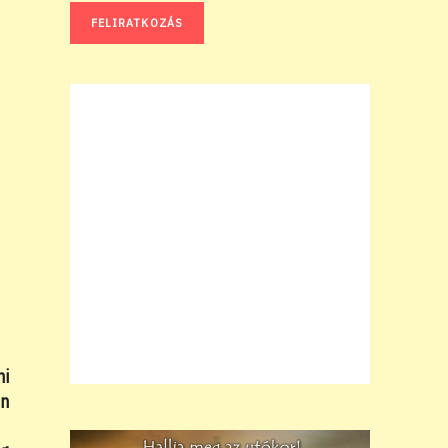
mi
en