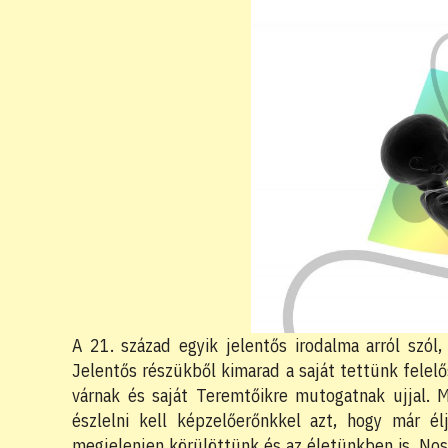
A 21. század egyik jelentős irodalma arról szó
Jelentős részükből kimarad a saját tettünk felel
várnak és saját Teremtőikre mutogatnak ujjal. M
észlelni kell képzelőerőnkkel azt, hogy már é
megjelenjen körülöttünk és az életünkben is. Nos,