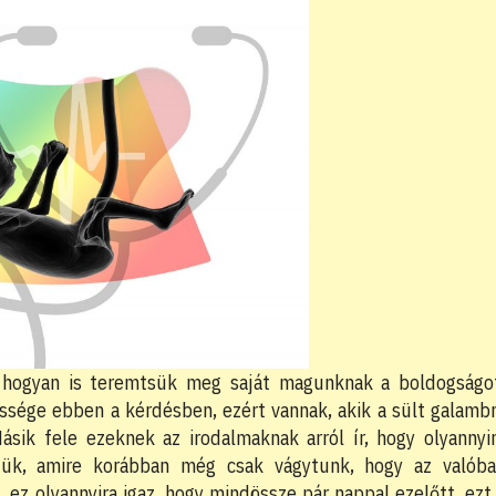
l, hogyan is teremtsük meg saját magunknak a boldogságo
őssége ebben a kérdésben, ezért vannak, akik a sült galamb
ásik fele ezeknek az irodalmaknak arról ír, hogy olyannyi
ljük, amire korábban még csak vágytunk, hogy az valób
 ez olyannyira igaz, hogy mindössze pár nappal ezelőtt, ezt