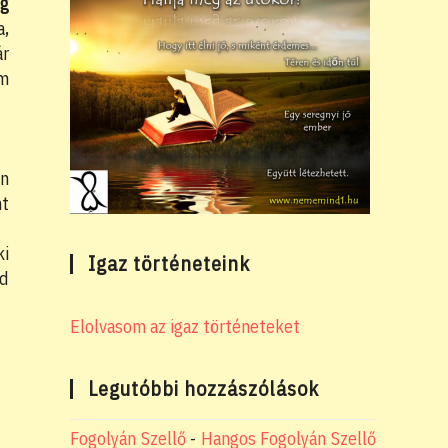
ég
a,
ár
em
an
nt
ki
Igaz történeteink
id
Elolvasom az igaz történeteket
Legutóbbi hozzászólások
Fogolyán Szellő
-
Hangos Fogolyán Szellő