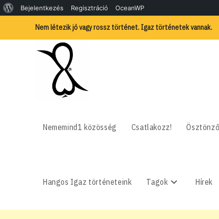
WordPress,
Bejelentkezés
Regisztráció
OceanWP
Skip
a
Nem létezik jó vagy rossz történet. Igaz történetek vannak.
to
content
csodás
Nememind1 közösség
Csatlakozz!
Ösztönző
Hangos Igaz történeteink
Tagok
Hírek