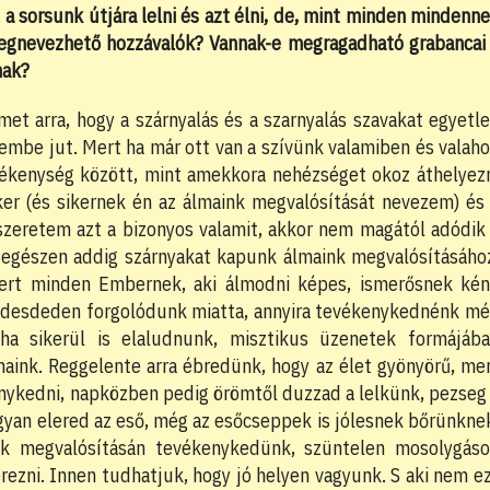
l a sorsunk útjára lelni és azt élni, de, mint minden mindenne
megnevezhető hozzávalók? Vannak-e megragadható grabancai
nak?
met arra, hogy a szárnyalás és a szarnyalás szavakat egyetl
embe jut. Mert ha már ott van a szívünk valamiben és valaho
vékenység között, mint amekkora nehézséget okoz áthelyez
iker (és sikernek én az álmaink megvalósítását nevezem) és
 szeretem azt a bizonyos valamit, akkor nem magától adódik
, egészen addig szárnyakat kapunk álmaink megvalósításáho
 Mert minden Embernek, aki álmodni képes, ismerősnek ké
 édesdeden forgolódunk miatta, annyira tevékenykednénk m
ha sikerül is elaludnunk, misztikus üzenetek formájáb
aink. Reggelente arra ébredünk, hogy az élet gyönyörű, me
enykedni, napközben pedig örömtől duzzad a lelkünk, pezseg
gyan elered az eső, még az esőcseppek is jólesnek bőrünkne
ink megvalósításán tevékenykedünk, szüntelen mosolygás
ezni. Innen tudhatjuk, hogy jó helyen vagyunk. S aki nem e