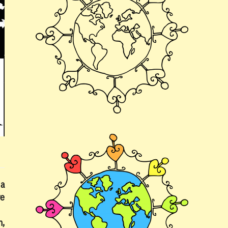
 a
re
m,