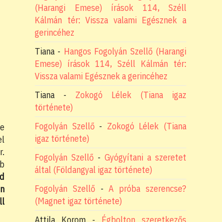
(Harangi Emese) írások 114, Széll
Kálmán tér: Vissza valami Egésznek a
gerincéhez
Tiana
-
Hangos Fogolyán Szellő (Harangi
Emese) írások 114, Széll Kálmán tér:
Vissza valami Egésznek a gerincéhez
Tiana
-
Zokogó Lélek (Tiana igaz
története)
Fogolyán Szellő
-
Zokogó Lélek (Tiana
Se
igaz története)
el
r.
Fogolyán Szellő
-
Gyógyítani a szeretet
bb
által (Földangyal igaz története)
od
Fogolyán Szellő
-
A próba szerencse?
on
(Magnet igaz története)
ll
Attila Korom
-
Égbolton szeretkezős