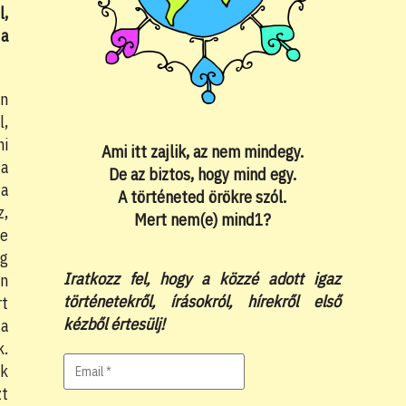
l,
 a
en
l,
ni
Ami itt zajlik, az nem mindegy.
 a
De az biztos, hogy mind egy.
 a
A történeted örökre szól.
z,
Mert nem(e) mind1?
ne
ég
Iratkozz fel, hogy a közzé adott igaz
an
történetekről, írásokról, hírekről első
rt
kézből értesülj!
 a
k.
ok
zt