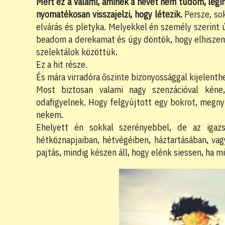
Mert ez a Valami, aminek a nevét nem tudom, legi
nyomatékosan visszajelzi, hogy létezik.
Persze, so
elvárás és pletyka. Melyekkel én személy szerint ú
beadom a derekamat és úgy döntök, hogy elhiszem
szelektálok közöttük.
Ez a hit része.
És mára virradóra őszinte bizonyossággal kijelenth
Most biztosan valami nagy szenzációval kéne
odafigyelnek. Hogy felgyújtott egy bokrot, megny
nekem.
Ehelyett én sokkal szerényebbel, de az igazs
hétköznapjaiban, hétvégéiben, háztartásában, vagy
pajtás, mindig készen áll, hogy elénk siessen, ha mi