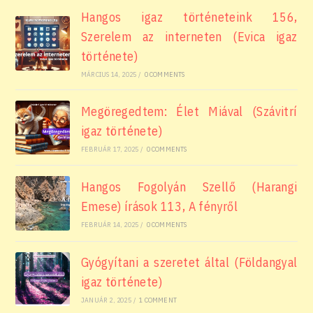
Hangos igaz történeteink 156,
Szerelem az interneten (Evica igaz
története)
MÁRCIUS 14, 2025
/
0 COMMENTS
Megöregedtem: Élet Miával (Szávitrí
igaz története)
FEBRUÁR 17, 2025
/
0 COMMENTS
Hangos Fogolyán Szellő (Harangi
Emese) írások 113, A fényről
FEBRUÁR 14, 2025
/
0 COMMENTS
Gyógyítani a szeretet által (Földangyal
igaz története)
JANUÁR 2, 2025
/
1 COMMENT