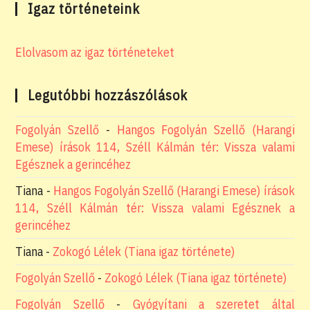
Igaz történeteink
Elolvasom az igaz történeteket
Legutóbbi hozzászólások
Fogolyán Szellő
-
Hangos Fogolyán Szellő (Harangi
Emese) írások 114, Széll Kálmán tér: Vissza valami
Egésznek a gerincéhez
Tiana
-
Hangos Fogolyán Szellő (Harangi Emese) írások
114, Széll Kálmán tér: Vissza valami Egésznek a
gerincéhez
Tiana
-
Zokogó Lélek (Tiana igaz története)
Fogolyán Szellő
-
Zokogó Lélek (Tiana igaz története)
Fogolyán Szellő
-
Gyógyítani a szeretet által