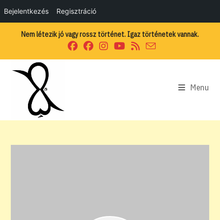
Bejelentkezés
Regisztráció
Skip
Nem létezik jó vagy rossz történet. Igaz történetek vannak.
to
content
Menu