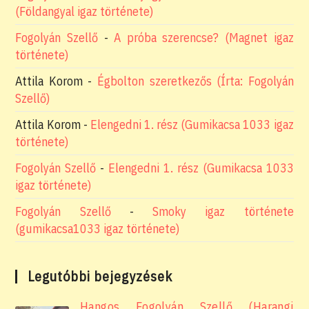
(Földangyal igaz története)
Fogolyán Szellő
-
A próba szerencse? (Magnet igaz
története)
Attila Korom
-
Égbolton szeretkezős (Írta: Fogolyán
Szellő)
Attila Korom
-
Elengedni 1. rész (Gumikacsa 1033 igaz
története)
Fogolyán Szellő
-
Elengedni 1. rész (Gumikacsa 1033
igaz története)
Fogolyán Szellő
-
Smoky igaz története
(gumikacsa1033 igaz története)
Legutóbbi bejegyzések
Hangos Fogolyán Szellő (Harangi