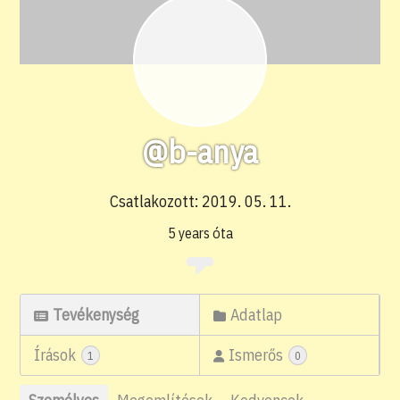
@b-anya
Csatlakozott: 2019. 05. 11.
5 years óta
Tevékenység
Adatlap
Írások
Ismerős
1
0