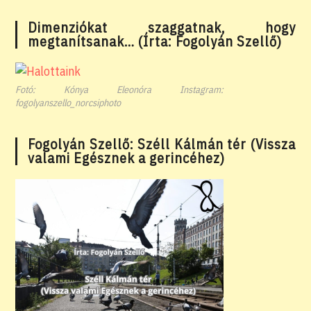
Dimenziókat szaggatnak, hogy
megtanítsanak… (Írta: Fogolyán Szellő)
Fotó: Kónya Eleonóra Instagram:
fogolyanszello_norcsiphoto
Fogolyán Szellő: Széll Kálmán tér (Vissza
valami Egésznek a gerincéhez)