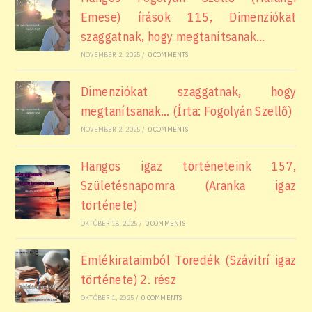
Emese) írások 115, Dimenziókat
szaggatnak, hogy megtanítsanak…
NOVEMBER 2, 2025
/
0 COMMENTS
Dimenziókat szaggatnak, hogy
megtanítsanak… (Írta: Fogolyán Szellő)
NOVEMBER 2, 2025
/
0 COMMENTS
Hangos igaz történeteink 157,
Születésnapomra (Aranka igaz
története)
OKTÓBER 18, 2025
/
0 COMMENTS
Emlékirataimból Töredék (Szávitrí igaz
története) 2. rész
OKTÓBER 1, 2025
/
0 COMMENTS