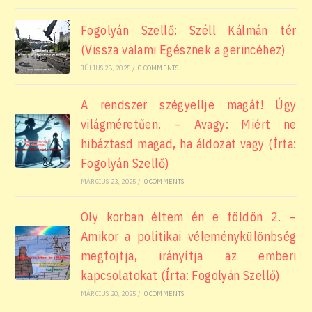
Fogolyán Szellő: Széll Kálmán tér
(Vissza valami Egésznek a gerincéhez)
JÚLIUS 28, 2025
/
0 COMMENTS
A rendszer szégyellje magát! Úgy
világméretűen. – Avagy: Miért ne
hibáztasd magad, ha áldozat vagy (Írta:
Fogolyán Szellő)
MÁRCIUS 23, 2025
/
0 COMMENTS
Oly korban éltem én e földön 2. –
Amikor a politikai véleménykülönbség
megfojtja, irányítja az emberi
kapcsolatokat (Írta: Fogolyán Szellő)
MÁRCIUS 20, 2025
/
0 COMMENTS