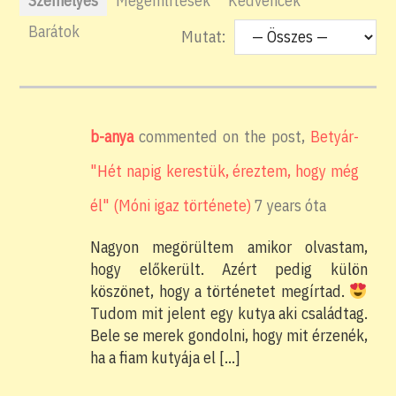
Személyes
Megemlítések
Kedvencek
Barátok
Mutat:
b-anya
commented on the post,
Betyár-
"Hét napig kerestük, éreztem, hogy még
él" (Móni igaz története)
7 years óta
Nagyon megörültem amikor olvastam,
hogy előkerült. Azért pedig külön
köszönet, hogy a történetet megírtad.
Tudom mit jelent egy kutya aki családtag.
Bele se merek gondolni, hogy mit érzenék,
ha a fiam kutyája el […]