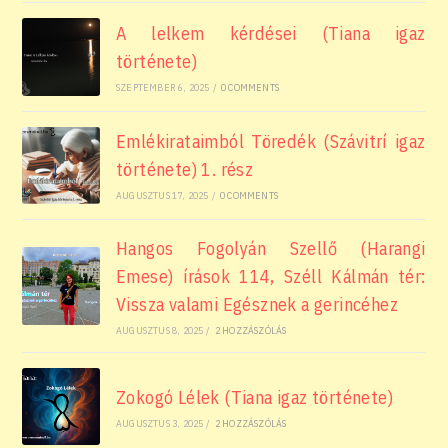
A lelkem kérdései (Tiana igaz
története)
SZEPTEMBER 6, 2025
/
0 COMMENTS
Emlékirataimból Töredék (Szávitrí igaz
története) 1. rész
AUGUSZTUS 17, 2025
/
0 COMMENTS
Hangos Fogolyán Szellő (Harangi
Emese) írások 114, Széll Kálmán tér:
Vissza valami Egésznek a gerincéhez
AUGUSZTUS 8, 2025
/
2 HOZZÁSZÓLÁS
Zokogó Lélek (Tiana igaz története)
AUGUSZTUS 3, 2025
/
2 HOZZÁSZÓLÁS