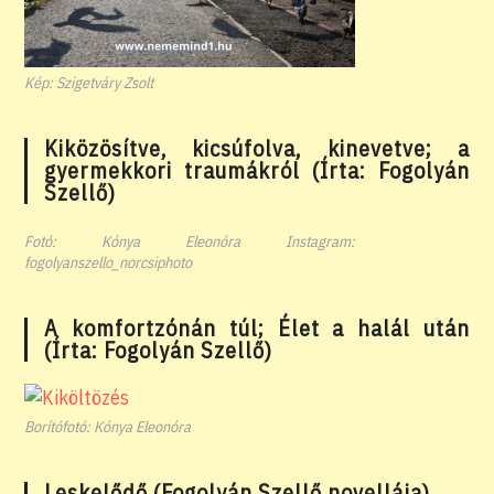
Kép: Szigetváry Zsolt
Kiközösítve, kicsúfolva, kinevetve; a
gyermekkori traumákról (Írta: Fogolyán
Szellő)
Fotó: Kónya Eleonóra Instagram:
fogolyanszello_norcsiphoto
A komfortzónán túl; Élet a halál után
(Írta: Fogolyán Szellő)
Borítófotó: Kónya Eleonóra
Leskelődő (Fogolyán Szellő novellája)