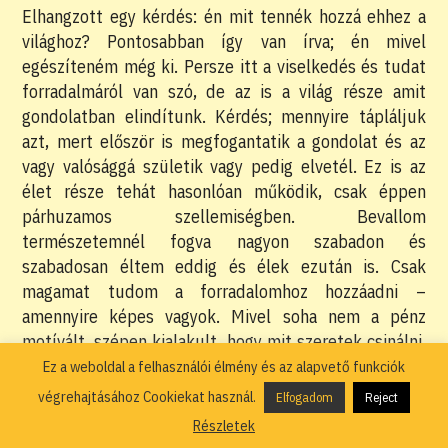
Elhangzott egy kérdés: én mit tennék hozzá ehhez a
világhoz? Pontosabban így van írva; én mivel
egészíteném még ki. Persze itt a viselkedés és tudat
forradalmáról van szó, de az is a világ része amit
gondolatban elindítunk. Kérdés; mennyire tápláljuk
azt, mert először is megfogantatik a gondolat és az
vagy valósággá születik vagy pedig elvetél. Ez is az
élet része tehát hasonlóan működik, csak éppen
párhuzamos szellemiségben. Bevallom
természetemnél fogva nagyon szabadon és
szabadosan éltem eddig és élek ezután is. Csak
magamat tudom a forradalomhoz hozzáadni –
amennyire képes vagyok. Mivel soha nem a pénz
motívált, szépen kialakult, hogy mit szeretek csinálni.
A megélhetés és a pénz, olyan mellékes
Ez a weboldal a felhasználói élmény és az alapvető funkciók
gondviselésszerű jutalomként jött, soha nem tudtam
végrehajtásához Cookiekat használ.
Elfogadom
Reject
szándékosan irányítani vagy éppen hajhászni,
Részletek
harácsolni. Ha valamihez értek és még szeretem is