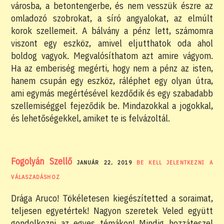
városba, a betontengerbe, és nem vesszük észre az
omladozó szobrokat, a síró angyalokat, az elmúlt
korok szellemeit. A bálvány a pénz lett, számomra
viszont egy eszköz, amivel eljutthatok oda ahol
boldog vagyok. Megvalósíthatom azt amire vágyom.
Ha az emberiség megérti, hogy nem a pénz az isten,
hanem csupán egy eszköz, ráléphet egy olyan útra,
ami egymás megértésével kezdődik és egy szabadabb
szellemiséggel fejeződik be. Mindazokkal a jogokkal,
és lehetőségekkel, amiket te is felvázoltál.
Fogolyán Szellő
JANUÁR 22, 2019
BE KELL JELENTKEZNI A
VÁLASZADÁSHOZ
Drága Aruco! Tökéletesen kiegészítetted a soraimat,
teljesen egyetértek! Nagyon szeretek Veled együtt
gondolkozni az egyes témákon! Mindig hozzáteszel