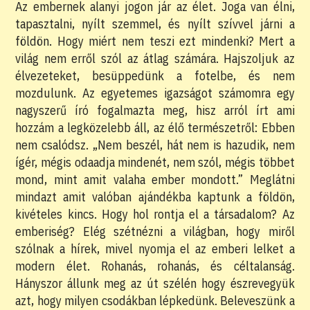
Az embernek alanyi jogon jár az élet. Joga van élni,
tapasztalni, nyílt szemmel, és nyílt szívvel járni a
földön. Hogy miért nem teszi ezt mindenki? Mert a
világ nem erről szól az átlag számára. Hajszoljuk az
élvezeteket, besüppedünk a fotelbe, és nem
mozdulunk. Az egyetemes igazságot számomra egy
nagyszerű író fogalmazta meg, hisz arról írt ami
hozzám a legközelebb áll, az élő természetről: Ebben
nem csalódsz. „Nem beszél, hát nem is hazudik, nem
ígér, mégis odaadja mindenét, nem szól, mégis többet
mond, mint amit valaha ember mondott.” Meglátni
mindazt amit valóban ajándékba kaptunk a földön,
kivételes kincs. Hogy hol rontja el a társadalom? Az
emberiség? Elég szétnézni a világban, hogy miről
szólnak a hírek, mivel nyomja el az emberi lelket a
modern élet. Rohanás, rohanás, és céltalanság.
Hányszor állunk meg az út szélén hogy észrevegyük
azt, hogy milyen csodákban lépkedünk. Beleveszünk a