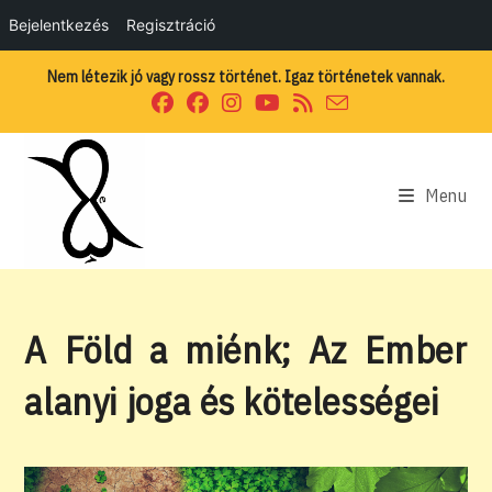
Bejelentkezés
Regisztráció
Skip
Nem létezik jó vagy rossz történet. Igaz történetek vannak.
to
content
Menu
A Föld a miénk; Az Ember
alanyi joga és kötelességei