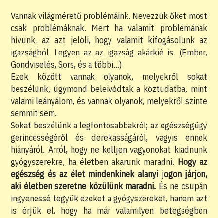
Vannak világméretű problémáink. Nevezzük őket most
csak problémáknak. Mert ha valamit problémának
hívunk, az azt jelöli, hogy valamit kifogásolunk az
igazságból. Legyen az az igazság akárkié is. (Ember,
Gondviselés, Sors, és a többi…)
Ezek között vannak olyanok, melyekről sokat
beszélünk, úgymond beleivódtak a köztudatba, mint
valami leányálom, és vannak olyanok, melyekről szinte
semmit sem.
Sokat beszélünk a legfontosabbakról; az egészségügy
gerincességéről és derekasságáról, vagyis ennek
hiányáról. Arról, hogy ne kelljen vagyonokat kiadnunk
gyógyszerekre, ha életben akarunk maradni.
Hogy az
egészség és az élet mindenkinek alanyi jogon járjon,
aki életben szeretne közülünk maradni.
És ne csupán
ingyenessé tegyük ezeket a gyógyszereket, hanem azt
is érjük el, hogy ha már valamilyen betegségben