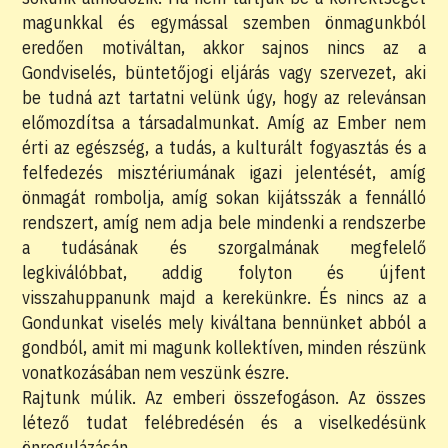
magunkkal és egymással szemben önmagunkból
eredően motiváltan, akkor sajnos nincs az a
Gondviselés, büntetőjogi eljárás vagy szervezet, aki
be tudná azt tartatni velünk úgy, hogy az relevánsan
előmozdítsa a társadalmunkat. Amíg az Ember nem
érti az egészség, a tudás, a kulturált fogyasztás és a
felfedezés misztériumának igazi jelentését, amíg
önmagát rombolja, amíg sokan kijátsszák a fennálló
rendszert, amíg nem adja bele mindenki a rendszerbe
a tudásának és szorgalmának megfelelő
legkiválóbbat, addig folyton és újfent
visszahuppanunk majd a kerekünkre. És nincs az a
Gondunkat viselés mely kiváltana bennünket abból a
gondból, amit mi magunk kollektíven, minden részünk
vonatkozásában nem veszünk észre.
Rajtunk múlik. Az emberi összefogáson. Az összes
létező tudat felébredésén és a viselkedésünk
önregulázásán.