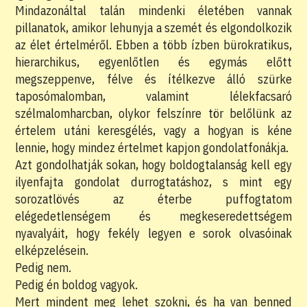
Mindazonáltal talán mindenki életében vannak
pillanatok, amikor lehunyja a szemét és elgondolkozik
az élet értelméről. Ebben a több ízben bürokratikus,
hierarchikus, egyenlőtlen és egymás előtt
megszeppenve, félve és ítélkezve álló szürke
taposómalomban, valamint lélekfacsaró
szélmalomharcban, olykor felszínre tör belőlünk az
értelem utáni keresgélés, vagy a hogyan is kéne
lennie, hogy mindez értelmet kapjon gondolatfonákja.
Azt gondolhatják sokan, hogy boldogtalanság kell egy
ilyenfajta gondolat durrogtatáshoz, s mint egy
sorozatlövés az éterbe puffogtatom
elégedetlenségem és megkeseredettségem
nyavalyáit, hogy fekély legyen e sorok olvasóinak
elképzelésein.
Pedig nem.
Pedig én boldog vagyok.
Mert mindent meg lehet szokni, és ha van benned