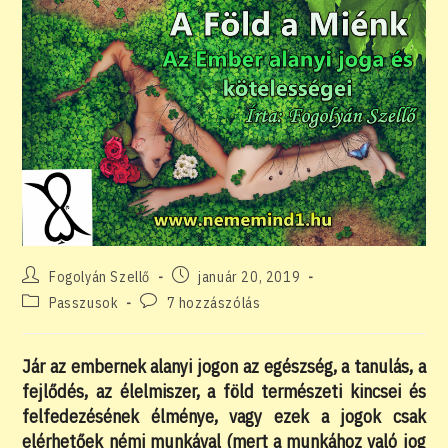
Post
Post
Fogolyán Szellő
január 20, 2019
author:
published:
Post
Post
Passzusok
7 hozzászólás
category:
comments:
Jár az embernek alanyi jogon az egészség, a tanulás, a
fejlődés, az élelmiszer, a föld természeti kincsei és
felfedezésének élménye, vagy ezek a jogok csak
elérhetőek némi munkával (mert a munkához való jog