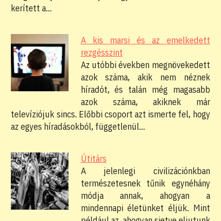
kerített a…
A kis marsi és az emelkedett
rezgésszint
Az utóbbi években megnövekedett
azok száma, akik nem néznek
híradót, és talán még magasabb
azok száma, akiknek már
televíziójuk sincs. Előbbi csoport azt ismerte fel, hogy
az egyes híradásokból, függetlenül…
Útitárs
A jelenlegi civilizációnkban
természetesnek tűnik egynéhány
módja annak, ahogyan a
mindennapi életünket éljük. Mint
például az, ahogyan sietve eljutunk