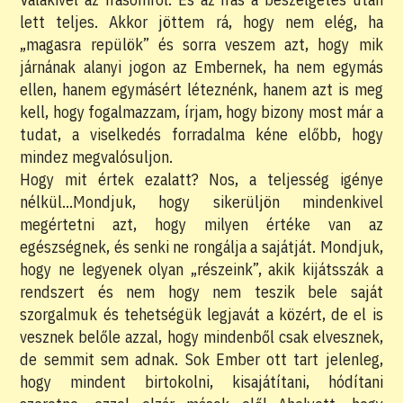
lett teljes. Akkor jöttem rá, hogy nem elég, ha
„magasra repülök” és sorra veszem azt, hogy mik
járnának alanyi jogon az Embernek, ha nem egymás
ellen, hanem egymásért léteznénk, hanem azt is meg
kell, hogy fogalmazzam, írjam, hogy bizony most már a
tudat, a viselkedés forradalma kéne előbb, hogy
mindez megvalósuljon.
Hogy mit értek ezalatt? Nos, a teljesség igénye
nélkül…Mondjuk, hogy sikerüljön mindenkivel
megértetni azt, hogy milyen értéke van az
egészségnek, és senki ne rongálja a sajátját. Mondjuk,
hogy ne legyenek olyan „részeink”, akik kijátsszák a
rendszert és nem hogy nem teszik bele saját
szorgalmuk és tehetségük legjavát a közért, de el is
vesznek belőle azzal, hogy mindenből csak elvesznek,
de semmit sem adnak. Sok Ember ott tart jelenleg,
hogy mindent birtokolni, kisajátítani, hódítani