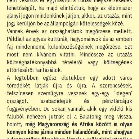
nem vesszük el egymástól a tudás megszerzésének
lehetőségét, ha majd elintéztük, hogy az élelmiszer
alanyi jogon mindenkinek járjon, akkor…az utazás, mint
jog, kerüljön be az állampolgári kötelességek közé.
Vannak érvek az országhatárok megőrzése mellett.
Például az egyes kultúrák, hagyományok és az emberi
faj mindennemű különbözőségeinek megőrzése. Ezt
most nem kívánom vitatni. Mindössze az utazás
költséghatékonyabbá tételéről vagy költségének
eltörléséről fantáziálok.
A legtöbben egész életükben egy adott város
töredékét látják újra és újra. A szerencsések,
felszínesen szemügyre vesznek egy-egy ’idegen’
országot, szabadidejük és pénztárcájuk
függvényében. De sokan vannak, akik egy vidéki kis
faluból nehezen jutnak el a Balatonig meg vissza,
holott,
még Magyarország és Afrika között is olyan
könnyen kéne járnia minden halandónak, mint ahogyan