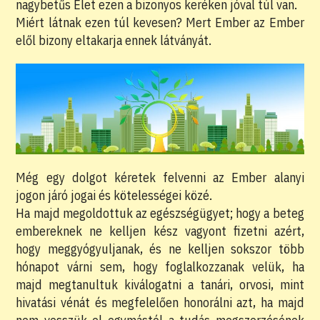
nagybetűs Élet ezen a bizonyos keréken jóval túl van.
Miért látnak ezen túl kevesen? Mert Ember az Ember
elől bizony eltakarja ennek látványát.
Még egy dolgot kéretek felvenni az Ember alanyi
jogon járó jogai és kötelességei közé.
Ha majd megoldottuk az egészségügyet; hogy a beteg
embereknek ne kelljen kész vagyont fizetni azért,
hogy meggyógyuljanak, és ne kelljen sokszor több
hónapot várni sem, hogy foglalkozzanak velük, ha
majd megtanultuk kiválogatni a tanári, orvosi, mint
hivatási vénát és megfelelően honorálni azt, ha majd