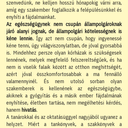
szenvedünk, ne kelljen hosszú hónapokig várni arra,
amíg egy szakember foglalkozik a felépülésünkkel és
enyhíti a fájdalmainkat.
Az egészségügynek nem csupán állampolgároknak
járó alanyi jognak, de állampolgári kötelességnek is
kéne lennie.
Így azt nem csupán, hogy ingyenessé
kéne tenni, úgy világviszonylatban, de jóval gyorsabbá
is. Mindehhez persze olyan kórházak is szükségesek
lennének, melyek megfelelő felszereltségűek, és ha
nem is viselik falaik között az otthon meghittségét,
azért jóval összkomfortosabbak a ma fennálló
valamennyinél. És nem utolsó sorban olyan
szakemberek is kellenének az egészségügybe,
akiknek a gyógyítás és a másik ember fájdalmának
enyhítése, életben tartása, nem megélhetési kérdés,
hanem
hivatás
.
A tanárokkal és az oktatásüggyel nagyjából ugyanez a
helyzet. Miért a tankönyvek, a szakkönyvek a