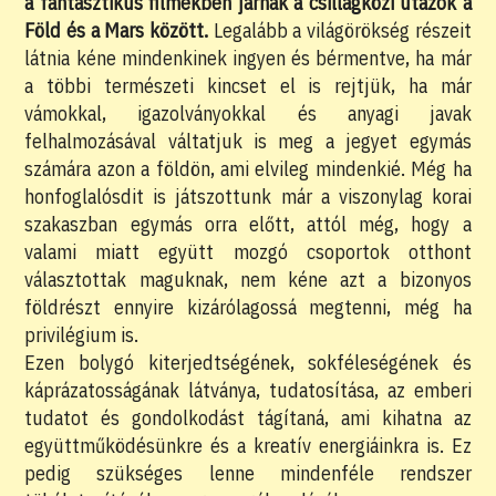
a fantasztikus filmekben járnak a csillagközi utazók a
Föld és a Mars között.
Legalább a világörökség részeit
látnia kéne mindenkinek ingyen és bérmentve, ha már
a többi természeti kincset el is rejtjük, ha már
vámokkal, igazolványokkal és anyagi javak
felhalmozásával váltatjuk is meg a jegyet egymás
számára azon a földön, ami elvileg mindenkié. Még ha
honfoglalósdit is játszottunk már a viszonylag korai
szakaszban egymás orra előtt, attól még, hogy a
valami miatt együtt mozgó csoportok otthont
választottak maguknak, nem kéne azt a bizonyos
földrészt ennyire kizárólagossá megtenni, még ha
privilégium is.
Ezen bolygó kiterjedtségének, sokféleségének és
káprázatosságának látványa, tudatosítása, az emberi
tudatot és gondolkodást tágítaná, ami kihatna az
együttműködésünkre és a kreatív energiáinkra is. Ez
pedig szükséges lenne mindenféle rendszer