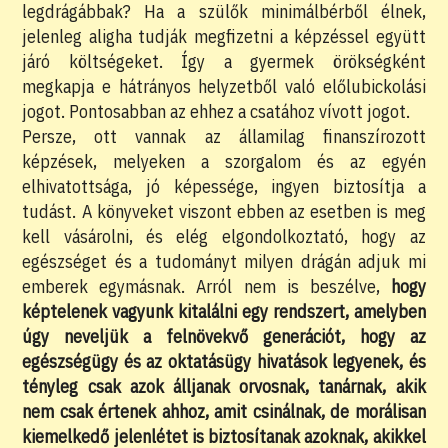
legdrágábbak? Ha a szülők minimálbérből élnek,
jelenleg aligha tudják megfizetni a képzéssel együtt
járó költségeket. Így a gyermek örökségként
megkapja e hátrányos helyzetből való előlubickolási
jogot. Pontosabban az ehhez a csatához vívott jogot.
Persze, ott vannak az államilag finanszírozott
képzések, melyeken a szorgalom és az egyén
elhivatottsága, jó képessége, ingyen biztosítja a
tudást. A könyveket viszont ebben az esetben is meg
kell vásárolni, és elég elgondolkoztató, hogy az
egészséget és a tudományt milyen drágán adjuk mi
emberek egymásnak. Arról nem is beszélve,
hogy
képtelenek vagyunk kitalálni egy rendszert, amelyben
úgy neveljük a felnövekvő generációt, hogy az
egészségügy és az oktatásügy hivatások legyenek, és
tényleg csak azok álljanak orvosnak, tanárnak, akik
nem csak értenek ahhoz, amit csinálnak, de morálisan
kiemelkedő jelenlétet is biztosítanak azoknak, akikkel