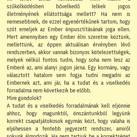
szűkölködésben bővelkedő lelkek jogos
illetményének ellátottsága mellett? Ha nem is
nemesebbnek, de ezzel egyenértékűnek tartom, hogy
szót emeljek az Ember önpusztításának joga ellen.
Mert amennyiben egy Ember élni szeretne köztünk,
mellettünk, az éppen aktuálisan érvényben lévő
rendszerben, akkor vannak bizonyos kötelezettségek,
melyek nélkül fontos tudni, hogy soha nem lesz az
Emberé az, ami alanyi jogon járna. Egy kormány, vagy
választott hatalom sem fogja tudni megadni az
Embernek azt, ami jár, ha a tudat és a viselkedés
forradalma nem következik be előbb.
Mire gondolok?
A tudat és a viselkedés forradalmának kell eljönnie
ahhoz, hogy magunktól, önszántunkból legyünk
korrekt csapatjátokosok egymás közt, hogy valaha is
eljöhessen a fentebb jegyezett rendszer, amiről
sokunk álmodozik. Ha nem tartjuk be a korrektséget