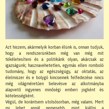
Azt hiszem, akármelyik korban élünk is, onnan tudjuk,
hogy a rendszerünkben még van még mit
tökéletesíteni és a politikánk olyan, akárcsak az
igazságunk; hasznavehetetlen, egymás ellen romboló
tudomány, hogy az egészségügy, az oktatás, az
élelmiszer és e bolygó kincseinek felfedezése nincs
még világméretűen belevésve az alkotmányba
alapvető ingyenes minőségi emberi jogként és
kötelességként.
Végül, de korántsem utolsósorban, még valami. Mert
mi lehet annál nemesebb, mint kiállni a