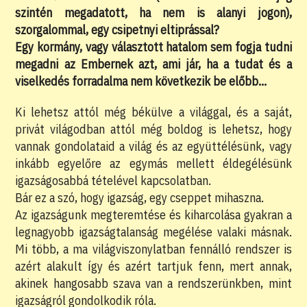
szintén megadatott, ha nem is alanyi jogon),
szorgalommal, egy csipetnyi eltiprással?
Egy kormány, vagy választott hatalom sem fogja tudni
megadni az Embernek azt, ami jár, ha a tudat és a
viselkedés forradalma nem következik be előbb…
Ki lehetsz attól még békülve a világgal, és a saját,
privát világodban attól még boldog is lehetsz, hogy
vannak gondolataid a világ és az együttélésünk, vagy
inkább egyelőre az egymás mellett éldegélésünk
igazságosabbá tételével kapcsolatban.
Bár ez a szó, hogy igazság, egy cseppet mihaszna.
Az igazságunk megteremtése és kiharcolása gyakran a
legnagyobb igazságtalanság megélése valaki másnak.
Mi több, a ma világviszonylatban fennálló rendszer is
azért alakult így és azért tartjuk fenn, mert annak,
akinek hangosabb szava van a rendszerünkben, mint
igazságról gondolkodik róla.