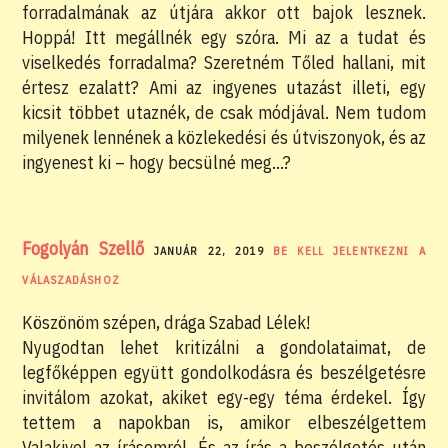
forradalmának az útjára akkor ott bajok lesznek.
Hoppá! Itt megállnék egy szóra. Mi az a tudat és
viselkedés forradalma? Szeretném Tőled hallani, mit
értesz ezalatt? Ami az ingyenes utazást illeti, egy
kicsit többet utaznék, de csak módjával. Nem tudom
milyenek lennének a közlekedési és útviszonyok, és az
ingyenest ki – hogy becsülné meg…?
Fogolyán Szellő
JANUÁR 22, 2019
BE KELL JELENTKEZNI A
VÁLASZADÁSHOZ
Köszönöm szépen, drága Szabad Lélek!
Nyugodtan lehet kritizálni a gondolataimat, de
legfőképpen együtt gondolkodásra és beszélgetésre
invitálom azokat, akiket egy-egy téma érdekel. Így
tettem a napokban is, amikor elbeszélgettem
Valakivel az írásomról. És az írás a beszélgetés után