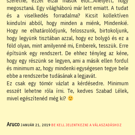
szeretne, ezzel elzár mások elől…Ahelyett, hogy
megosztaná. Egy világháború már lett emiatt. A tudat
és a viselkedés forradalma? Kicsit kollektíven
kiindulni abból, hogy minden a miénk, Mindenkié.
Hogy ne elhatárolódjunk, felosszunk, birtokoljunk,
hogy legyünk tisztában azzal, hogy ez bolygó és ez a
föld olyan, mint amilyenné mi, Emberek, tesszük. Erre
építsünk egy rendszert. De ehhez tényleg az kéne,
hogy egy részünk se legyen, ami a másik ellen fordul
és minimum az, hogy mindenki egységesen tegye bele
ebbe a rendszerbe tudásának a legjavát.
Ez csak egy tömör vázlat a kérdésedre. Minimum
esszét lehetne róla írni. Te, kedves Szabad Lélek,
mivel egészítenéd még ki?
Aruco
JANUÁR 21, 2019
BE KELL JELENTKEZNI A VÁLASZADÁSHOZ