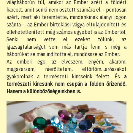
világháborún túl, amikor az Ember azért a földért
harcolt, amit senki nem osztott számára el – pontosan
azért, mert aki teremtette, mindenkinek alanyi jogon
szánta -, az Ember birtoklási vágya eltulajdonított és
ellehetetlenített még számos egyebet is az Embertől.
Senki nem vette el ezeket tőlünk, az
igazságtalanságot sem más tartja fenn, s még a
háborúkat se más indította el, mindössze az Ember.
Az emberi ego; az elveszem, enyém, akarom,
megszerzem, ráerőltetem, eltörlöm…erőszakot
gyakorolnak a természeti kincseink felett. És
a
természeti kincsünk nem csupán a földön őrizendő.
Hanem a különbözőségeinkben is.