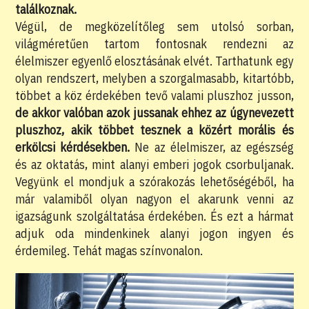
találkoznak.
Végül, de megközelítőleg sem utolsó sorban,
világméretűen tartom fontosnak rendezni az
élelmiszer egyenlő elosztásának elvét. Tarthatunk egy
olyan rendszert, melyben a szorgalmasabb, kitartóbb,
többet a köz érdekében tevő valami pluszhoz jusson,
de akkor valóban azok jussanak ehhez az úgynevezett
pluszhoz, akik többet tesznek a közért morális és
erkölcsi kérdésekben.
Ne az élelmiszer, az egészség
és az oktatás, mint alanyi emberi jogok csorbuljanak.
Vegyünk el mondjuk a szórakozás lehetőségéből, ha
már valamiből olyan nagyon el akarunk venni az
igazságunk szolgáltatása érdekében. És ezt a hármat
adjuk oda mindenkinek alanyi jogon ingyen és
érdemileg. Tehát magas színvonalon.