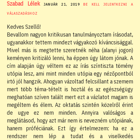
Szabad Lélek
JANUÁR 21, 2019
BE KELL JELENTKEZNI A
VÁLASZADÁSHOZ
Kedves Szellő!
Bevallom nagyon kritikusan tanulmányoztam írásodat,
ugyanakkor tettem mindezt vágyakozó kíváncsisággal.
Mivel más is megtette szeretnék néha (alanyi jogon)
keményen kritizáló lenni, ha éppen úgy látom jónak. A
cím alapján úgy véltem ez az írás színtiszta tömény
utópia lesz, ami mint minden utópia egy nézőpontból
irtó jól hangzik. Ahogyan vázoltad felcsillant a szemem
mert több téma-tételt is hoztál és az egészségügy
meghatóan szíven talált mert ezt a vázlatot magam is
megéltem és élem. Az oktatás szintén közelről érint
de ugye ez nem minden. Annyira valóságos a
meglátásod, hogy azt már nem is nevezném utópiának,
hanem próféciának. Ezt így értelmezem: ha ez a
rendszer nem lép a tudat és a viselkedés