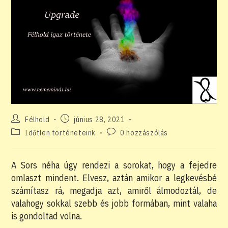
Post
Post
Félhold
június 28, 2021
author:
published:
Post
Post
Időtlen történeteink
0 hozzászólás
category:
comments:
A Sors néha úgy rendezi a sorokat, hogy a fejedre
omlaszt mindent. Elvesz, aztán amikor a legkevésbé
számítasz rá, megadja azt, amiről álmodoztál, de
valahogy sokkal szebb és jobb formában, mint valaha
is gondoltad volna.