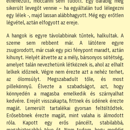
elnehezült, moccanni sem tudott. Egy darabig még
sikerült levegőt vennie – ha egyáltalán tud lélegezni
egy lélek -, majd lassan alábbhagyott. Még egy erőtlen
légvétel, aztán elfogyott az ereje.
A hangok is egyre távolabbinak tűntek, halkultak. A
szeme sem rebbent már. A látótere egyre
zsugorodott, már csak egy pici fénypont maradt, aztán
kihunyt. Helyét átvette az a mély, bársonyos sötétség,
amelyet talán nevezhetünk létköznek is, ahol az elhalt
lelkek időznek. Végre nem érezte azt a nehéz terhet,
az ólomsúlyt. Megszabadult tőle, és most
pillekönnyű. Élvezte a szabadságot, azt, hogy
könnyedén a magasba emelkedik és szárnyalhat
kedvére. Erejét visszakapta, fittnek és üdének érezte
magát. Lemerült tartalékai gyorsan feltöltődtek.
Erősebbnek érezte magát, mint valaha is álmodott
róla. Kapott egy erős páncélt, stabilabbá,
magabiztosabbá téve őt. Nem tudom, hogy meddig