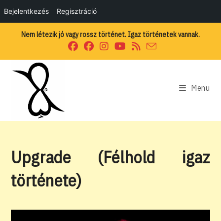
Bejelentkezés
Regisztráció
Skip
Nem létezik jó vagy rossz történet. Igaz történetek vannak.
to
content
Menu
Upgrade (Félhold igaz
története)