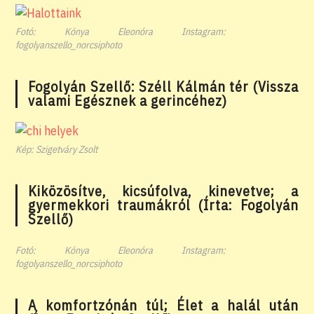
Fotó: Kónya Eleonóra Instagram:
fogolyanszello_norcsiphoto
Fogolyán Szellő: Széll Kálmán tér (Vissza
valami Egésznek a gerincéhez)
Kép: Szigetváry Zsolt
Kiközösítve, kicsúfolva, kinevetve; a
gyermekkori traumákról (Írta: Fogolyán
Szellő)
Fotó: Kónya Eleonóra Instagram:
fogolyanszello_norcsiphoto
A komfortzónán túl; Élet a halál után