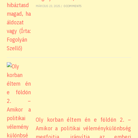
MÁRCIUS 23, 2025
/
0 COMMENTS
Oly korban éltem én e földön 2. –
Amikor a politikai véleménykülönbség
megfojtja, irányítja az emberi