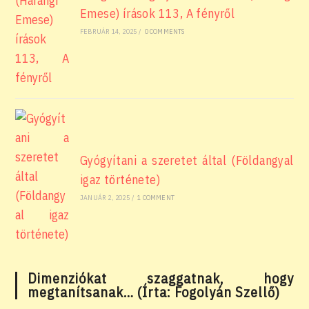
Emese) írások 113, A fényről
FEBRUÁR 14, 2025
/
0 COMMENTS
Gyógyítani a szeretet által (Földangyal
igaz története)
JANUÁR 2, 2025
/
1 COMMENT
Dimenziókat szaggatnak, hogy
megtanítsanak… (Írta: Fogolyán Szellő)