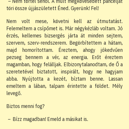
–
Nem törtél sehol. A múlt megkövesedett páncélját
töri össze újjászületett Éned. Gyerünk! Fel!
Nem volt mese, követni kell az útmutatást.
Felemeltem a csípőmet is. Már négykézláb voltam. Jó
érzés, kellemes bizsergés járta át minden sejtem,
szervem, szerv-rendszerem. Begörbítettem a hátam,
majd homorítottam. Éreztem, ahogy jókedvűen
pezseg bennem a vér, az energia. Erőt éreztem
magamban, hogy felálljak. Elbizonytalanodtam, de Ő a
szeretetével biztatott, inspirált, hogy ne hagyjam
abba. Nyújtotta a kezét, bíztam benne. Lassan
emeltem a lában, talpam érintette a földet. Mély
levegő.
Biztos menni fog?
–
Bízz magadban! Emeld a másikat is.