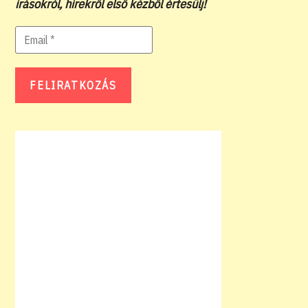
írásokról, hírekről első kézből értesülj!