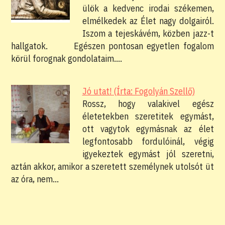
ülök a kedvenc irodai székemen,
elmélkedek az Élet nagy dolgairól.
Iszom a tejeskávém, közben jazz-t
hallgatok. Egészen pontosan egyetlen fogalom
körül forognak gondolataim.…
Jó utat! (Írta: Fogolyán Szellő)
Rossz, hogy valakivel egész
életetekben szeretitek egymást,
ott vagytok egymásnak az élet
legfontosabb fordulóinál, végig
igyekeztek egymást jól szeretni,
aztán akkor, amikor a szeretett személynek utolsót üt
az óra, nem…