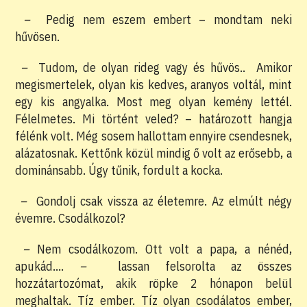
–
Pedig nem eszem embert – mondtam neki
hűvösen.
–
Tudom, de olyan rideg vagy és hűvös.. Amikor
megismertelek, olyan kis kedves, aranyos voltál, mint
egy kis angyalka. Most meg olyan kemény lettél.
Félelmetes. Mi történt veled? – határozott hangja
félénk volt. Még sosem hallottam ennyire csendesnek,
alázatosnak. Kettőnk közül mindig ő volt az erősebb, a
dominánsabb. Úgy tűnik, fordult a kocka.
–
Gondolj csak vissza az életemre. Az elmúlt négy
évemre. Csodálkozol?
–
Nem csodálkozom. Ott volt a papa, a nénéd,
apukád….
–
lassan felsorolta az összes
hozzátartozómat, akik röpke 2 hónapon belül
meghaltak. Tíz ember. Tíz olyan csodálatos ember,