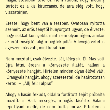
tartott ez a kis kiruccanás, de arra elég volt, hogy
visszatérjen.
Érezte, hogy bent van a testben. Óvatosan nyitotta
szemeit, az erős fénytől hunyorgott ugyan, de élvezte,
hogy sokkal könnyebb, mint nem olyan régen, amikor
az erőtlenségtől alig rebegtek pillái. A levegő vétel is
egészen más volt, mint korábban.
Nem mozdult, csak élvezte. Lát, lélegzik. Él. Más volt
újra látni, érezni a környezete illatát, hallani a
környezete hangját. Hirtelen minden olyan élővé vált.
Őrangyala hangját, ahogy szeretettel, de határozottan
kérte:
–
„Állj fel! Talpra!”
Ahogy a hasán feküdt, oldalra fordított fejét próbálta
mozdítani. Halk recsegés, ropogás kísérte. Valami
lepottyant mellé, de nem tudta, mi az. Eltörtem a