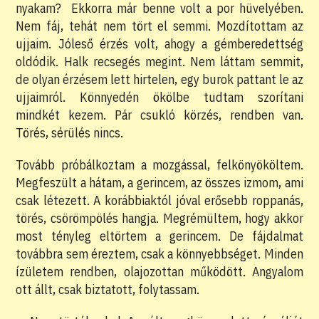
nyakam? Ekkorra már benne volt a por hüvelyében.
Nem fáj, tehát nem tört el semmi. Mozdítottam az
ujjaim. Jóleső érzés volt, ahogy a gémberedettség
oldódik. Halk recsegés megint. Nem láttam semmit,
de olyan érzésem lett hirtelen, egy burok pattant le az
ujjaimról. Könnyedén ökölbe tudtam szorítani
mindkét kezem. Pár csukló körzés, rendben van.
Törés, sérülés nincs.
Tovább próbálkoztam a mozgással, felkönyököltem.
Megfeszült a hátam, a gerincem, az összes izmom, ami
csak létezett. A korábbiaktól jóval erősebb roppanás,
törés, csörömpölés hangja. Megrémültem, hogy akkor
most tényleg eltörtem a gerincem. De fájdalmat
továbbra sem éreztem, csak a könnyebbséget. Minden
ízületem rendben, olajozottan működött. Angyalom
ott állt, csak biztatott, folytassam.