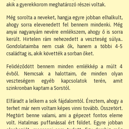
akik a gyerekkorom meghatározó részei voltak.
Még sorolta a neveket, hangja egyre jobban elhalkult,
ahogy sorra elevenedett fel bennem mindenki. Még
anyai nagyanyám nevére emlékszem, ahogy ő is sorra
került. Hirtelen rám nehezedett a veszteség súlya..
Gondolataimba nem csak ők, hanem a többi 4-5
családtag is, akik követték a sorban őket.
Felidéződött bennem minden emlékkép a múlt 4
évből. Nemcsak a halottaim, de minden olyan
veszteségem egyéb kapcsolatok terén, amit
szinkronban kaptam a Sorstól.
Elfáradt a lelkem a sok fájdalomtól. Éreztem, ahogy a
terhet már nem voltam képes vinni tovább. Összetört.
Megtört benne valami, ami a gépezet fontos eleme
volt. Hatalmas puffanással ért földet. Egyre jobban