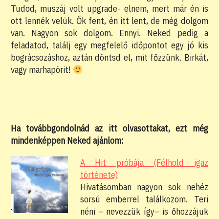
Tudod, muszáj volt upgrade- elnem, mert már én is
ott lennék velük. Ők fent, én itt lent, de még dolgom
van. Nagyon sok dolgom. Ennyi. Neked pedig a
feladatod, találj egy megfelelő időpontot egy jó kis
bográcsozáshoz, aztán döntsd el, mit főzzünk. Birkát,
vagy marhapörit!
Ha továbbgondolnád az itt olvasottakat, ezt még
mindenképpen Neked ajánlom:
A Hit próbája (Félhold igaz
története)
Hivatásomban nagyon sok nehéz
sorsú emberrel találkozom. Teri
néni – nevezzük így– is őhozzájuk