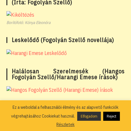
(Írta: Fogolyán Szellő)
Borítófotó: Kónya Eleonóra
Leskelődő (Fogolyán Szellő novellája)
Halálosan Szerelmesék (Hangos
Fogolyán Szellő/Harangi Emese írások)
Ez a weboldal a felhasználói élmény és az alapvető funkciók
végrehajtásához Cookiekat használ.
Elfogadom
Reject
Részletek
Adatkezelési tájékoztató
Általános Szerződési Feltételek – ÁSZF