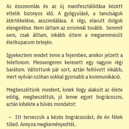
Az összeomlás és az új manifesztálódása között
eltelik bizonyos idő. A gyógyulásé, a tanulságok
átértékelése, asszimilálása. A régi, elavult dolgok
elengedése. Nem láttam az orromnál tovább. Semmit
sem, csak álltam, inkább ültem a megsemmisült
életkupacom tetején.
Igyekeztem rendet tenni a fejemben, amikor jelzett a
telefonom. Messengeren keresett egy nagyon régi
barátom. Váltottunk pár sort, aztán felhívott inkább,
mert nyilván szóban sokkal gyorsabb a kommunikáció.
Megbeszéltünk mindent, kinek hogy alakult az élete
eddig, megbeszéltük, jó lenne egyet bográcsozni,
aztán kibökte a bűvös mondatot:
–
Itt tervezzük a közös bográcsozást, de én félek
tőled. Annyira megkeményedtél..