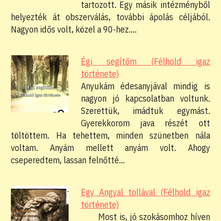
tartozott. Egy másik intézményből
helyezték át obszerválás, további ápolás céljából.
Nagyon idős volt, közel a 90-hez.…
Égi segítőm (Félhold igaz
története)
Anyukám édesanyjával mindig is
nagyon jó kapcsolatban voltunk.
Szerettük, imádtuk egymást.
Gyerekkorom java részét ott
töltöttem. Ha tehettem, minden szünetben nála
voltam. Anyám mellett anyám volt. Ahogy
cseperedtem, lassan felnőtté…
Egy Angyal tollával (Félhold igaz
története)
Most is, jó szokásomhoz híven