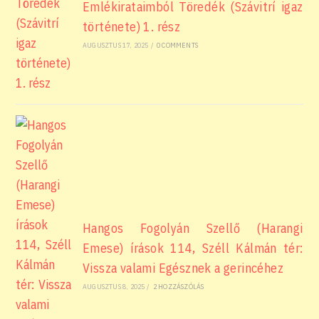
Emlékirataimból Töredék (Szávitrí igaz
története) 1. rész
AUGUSZTUS 17, 2025
/
0 COMMENTS
Hangos Fogolyán Szellő (Harangi
Emese) írások 114, Széll Kálmán tér:
Vissza valami Egésznek a gerincéhez
AUGUSZTUS 8, 2025
/
2 HOZZÁSZÓLÁS