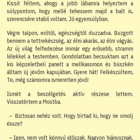
Kicsit féltem, ahogy a jobb lábamra helyeztem a
súlypontom, hogy mellé tehessem majd a balt is,
szerencsére stabil voltam. Jó egyensúlyban.
Végre talpon, erőtől, egészségtől duzzadva. Buzgott
bennem a tettrekészség, az élni akarás, az élni vágyás.
Az új világ felfedezése immár egy erősebb, stramm
lélekkel a testemben. Gondolatban becsuktam azt a
kis képzeletbeli panelt a mellkasomon és büszkén
álltam új jövőm kapujában. Gyere hát! Felkészültem,
Te, még számomra ismeretlen jövő!
Ismét a beszélgetés aktív részese lettem.
Visszatértem a Mostba.
–
Biztosan nehéz volt. Hogy bírtad ki, hogy ne omolj
össze?
–
Igen, nem volt könnyű időszak. Nagyon hiányoznak.