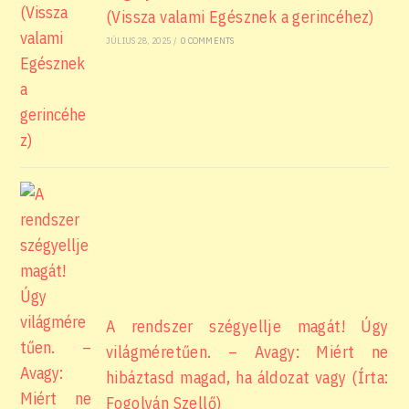
(Vissza valami Egésznek a gerincéhez)
JÚLIUS 28, 2025
/
0 COMMENTS
A rendszer szégyellje magát! Úgy
világméretűen. – Avagy: Miért ne
hibáztasd magad, ha áldozat vagy (Írta:
Fogolyán Szellő)