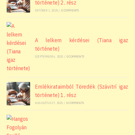
története) 2. rész
OKTÓBER 1, 2025
/
0 COMMENTS
A lelkem kérdései (Tiana igaz
története)
SZEPTEMBER 6, 2025
/
0 COMMENTS
Emlékirataimból Töredék (Szávitrí igaz
története) 1. rész
AUGUSZTUS 17, 2025
/
0 COMMENTS