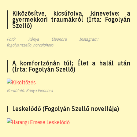
Kiközösítve, kicsúfolva, kinevetve; a
gyermekkori traumákról (Írta: Fogolyán
Szellő)
Fotó: Kónya Eleonóra Instagram:
fogolyanszello_norcsiphoto
A komfortzónán túl; Élet a halál után
(Írta: Fogolyán Szellő)
Borítófotó: Kónya Eleonóra
Leskelődő (Fogolyán Szellő novellája)