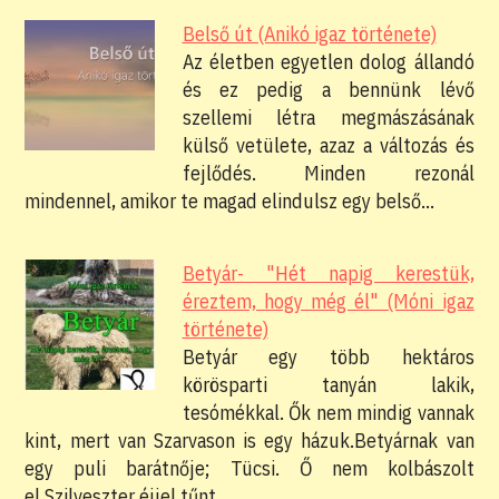
Belső út (Anikó igaz története)
Az életben egyetlen dolog állandó
és ez pedig a bennünk lévő
szellemi létra megmászásának
külső vetülete, azaz a változás és
fejlődés. Minden rezonál
mindennel, amikor te magad elindulsz egy belső…
Betyár- "Hét napig kerestük,
éreztem, hogy még él" (Móni igaz
története)
Betyár egy több hektáros
körösparti tanyán lakik,
tesómékkal. Ők nem mindig vannak
kint, mert van Szarvason is egy házuk.Betyárnak van
egy puli barátnője; Tücsi. Ő nem kolbászolt
el.Szilveszter éjjel tűnt…