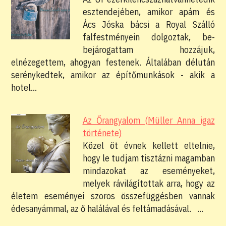
esztendejében, amikor apám és
Ács Jóska bácsi a Royal Szálló
falfestményein dolgoztak, be-
bejárogattam hozzájuk,
elnézegettem, ahogyan festenek. Általában délután
serénykedtek, amikor az építőmunkások - akik a
hotel…
Az Őrangyalom (Müller Anna igaz
története)
Közel öt évnek kellett eltelnie,
hogy le tudjam tisztázni magamban
mindazokat az eseményeket,
melyek rávilágítottak arra, hogy az
életem eseményei szoros összefüggésben vannak
édesanyámmal, az ő halálával és feltámadásával. …