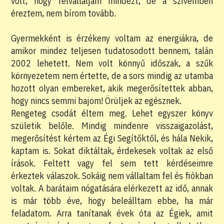
volt, hogy felvállaljam mindezt, de a szívemben
éreztem, nem bírom tovább.
Gyermekként is érzékeny voltam az energiákra, de
amikor mindez teljesen tudatosodott bennem, talán
2002 lehetett. Nem volt könnyű időszak, a szűk
környezetem nem értette, de a sors mindig az utamba
hozott olyan embereket, akik megerősítettek abban,
hogy nincs semmi bajom! Örüljek az egésznek.
Rengeteg csodát éltem meg. Lehet egyszer könyv
születik belőle. Mindig mindenre visszaigazolást,
megerősítést kértem az Égi Segítőktől, és hála Nekik,
kaptam is. Sokat diktáltak, érdekesek voltak az első
írások. Feltett vagy fel sem tett kérdéseimre
érkeztek válaszok. Sokáig nem vállaltam fel és fiókban
voltak. A barátaim nógatására elérkezett az idő, annak
is már több éve, hogy beleálltam ebbe, ha már
feladatom. Arra tanítanak évek óta az Égiek, amit