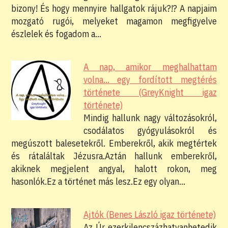
bizony! És hogy mennyire hallgatok rájuk?!? A napjaim
mozgató rugói, melyeket magamon megfigyelve
észlelek és fogadom a…
A nap, amikor meghalhattam
volna… egy fordított megtérés
története (GreyKnight igaz
története)
Mindig hallunk nagy változásokról,
csodálatos gyógyulásokról és
megúszott balesetekről. Emberekről, akik megtértek
és rátaláltak Jézusra.Aztán hallunk emberekről,
akiknek megjelent angyal, halott rokon, meg
hasonlók.Ez a történet más lesz.Ez egy olyan…
Ajtók (Benes László igaz története)
Az Úr ezerkilencszázhatvanhetedik