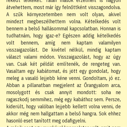
rekedt lelkeket. Talán mások érzelmeit is nagyon
átvehettem, most már így felnőttként visszagondolva.
A szűk környezetemben nem volt olyan, akivel
mindezt megbeszélhettem volna. Kételkedés volt
bennem a belső hallásommal kapcsolatban. Honnan is
tudhatnám, hogy igaz-e? Egészen addig kételkedés
volt bennem, amíg nem kaptam valamilyen
visszaigazolást. De kivétel nélkül, mindig kaptam
választ valami módon. Visszaigazolást, hogy az úgy
van. Csak két példát említenék, de rengeteg van.
Vasaltam egy kabátomat, és jött egy gondolat, hogy
meleg a vasaló lejjebb kéne venni. Gondoltam, jó ez.
Abban a pillanatban megjelent az Őrangyalom arca,
mosolygott és csak annyit mondott: soha ne
ragaszkodj semmihez, még egy kabáthoz sem. Persze,
kiderült, hogy valóban lejjebb kellett volna venni, de
akkor még nem hallgattam a belső hangra. Sok ehhez
hasonló eset tanított meg odafigyelni.