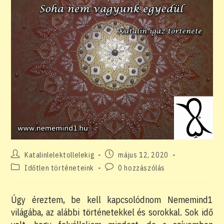
Post
Post
Katalinlelektollelekig
május 12, 2020
author:
published:
Post
Post
Időtlen történeteink
0 hozzászólás
category:
comments:
Úgy éreztem, be kell kapcsolódnom Nememind1
világába, az alábbi történetekkel és sorokkal. Sok idő