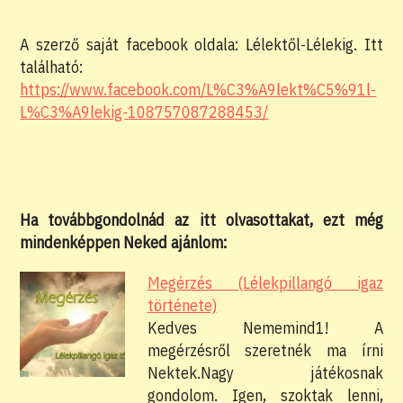
A szerző saját facebook oldala: Lélektől-Lélekig. Itt
található:
https://www.facebook.com/L%C3%A9lekt%C5%91l-
L%C3%A9lekig-108757087288453/
Ha továbbgondolnád az itt olvasottakat, ezt még
mindenképpen Neked ajánlom:
Megérzés (Lélekpillangó igaz
története)
Kedves Nememind1! A
megérzésről szeretnék ma írni
Nektek.Nagy játékosnak
gondolom. Igen, szoktak lenni,