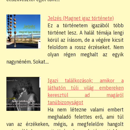
Jelzés (Magnet igaz története)
Ez a történetem igazából több
történet lesz. A halál témája lengi
körül az írásom, de a végére kicsit
feloldom a rossz érzéseket. Nem
olyan régen meghalt az egyik
nagynéném. Sokat…
Igazi találkozások; amikor a
láthatón túli világ embereken
keresztül ad magáról
tanúbizonyságot
Ha nem létezne valami embert
meghaladó felettes erő, ami túl
van az érzékeken, mégis, a megfelelőre hangolt