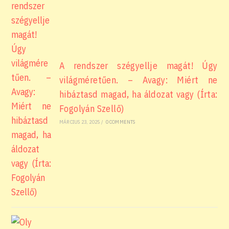
A rendszer szégyellje magát! Úgy
világméretűen. – Avagy: Miért ne
hibáztasd magad, ha áldozat vagy (Írta:
Fogolyán Szellő)
MÁRCIUS 23, 2025
/
0 COMMENTS