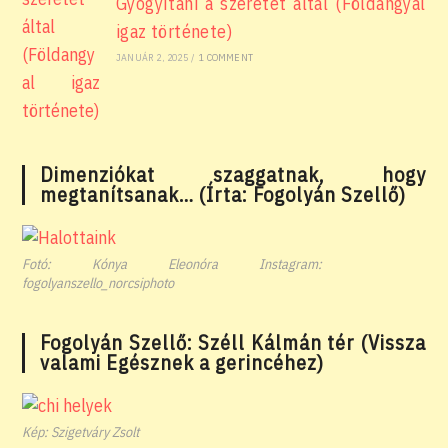
Gyógyítani a szeretet által (Földangyal
igaz története)
JANUÁR 2, 2025
/
1 COMMENT
Dimenziókat szaggatnak, hogy
megtanítsanak… (Írta: Fogolyán Szellő)
Fotó: Kónya Eleonóra Instagram:
fogolyanszello_norcsiphoto
Fogolyán Szellő: Széll Kálmán tér (Vissza
valami Egésznek a gerincéhez)
Kép: Szigetváry Zsolt