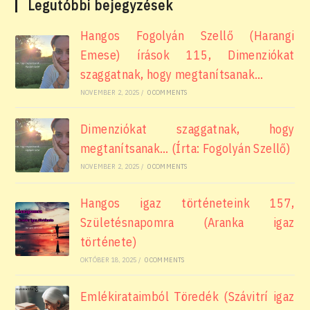
Legutóbbi bejegyzések
Hangos Fogolyán Szellő (Harangi
Emese) írások 115, Dimenziókat
szaggatnak, hogy megtanítsanak…
NOVEMBER 2, 2025
/
0 COMMENTS
Dimenziókat szaggatnak, hogy
megtanítsanak… (Írta: Fogolyán Szellő)
NOVEMBER 2, 2025
/
0 COMMENTS
Hangos igaz történeteink 157,
Születésnapomra (Aranka igaz
története)
OKTÓBER 18, 2025
/
0 COMMENTS
Emlékirataimból Töredék (Szávitrí igaz