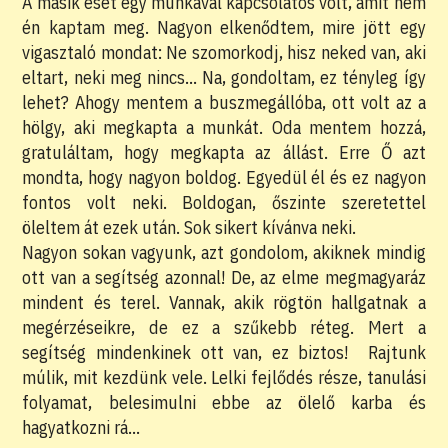
A másik eset egy munkával kapcsolatos volt, amit nem
én kaptam meg. Nagyon elkenődtem, mire jött egy
vigasztaló mondat: Ne szomorkodj, hisz neked van, aki
eltart, neki meg nincs… Na, gondoltam, ez tényleg így
lehet? Ahogy mentem a buszmegállóba, ott volt az a
hölgy, aki megkapta a munkát. Oda mentem hozzá,
gratuláltam, hogy megkapta az állást. Erre Ő azt
mondta, hogy nagyon boldog. Egyedül él és ez nagyon
fontos volt neki. Boldogan, őszinte szeretettel
öleltem át ezek után. Sok sikert kívánva neki.
Nagyon sokan vagyunk, azt gondolom, akiknek mindig
ott van a segítség azonnal! De, az elme megmagyaráz
mindent és terel. Vannak, akik rögtön hallgatnak a
megérzéseikre, de ez a szűkebb réteg. Mert a
segítség mindenkinek ott van, ez biztos! Rajtunk
múlik, mit kezdünk vele. Lelki fejlődés része, tanulási
folyamat, belesimulni ebbe az ölelő karba és
hagyatkozni rá…