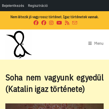
Bejelentkezés
Regisztráció
Skip
Nem létezik jó vagy rossz történet. Igaz történetek vannak.
to
content
Menu
Soha nem vagyunk egyedül
(Katalin igaz története)