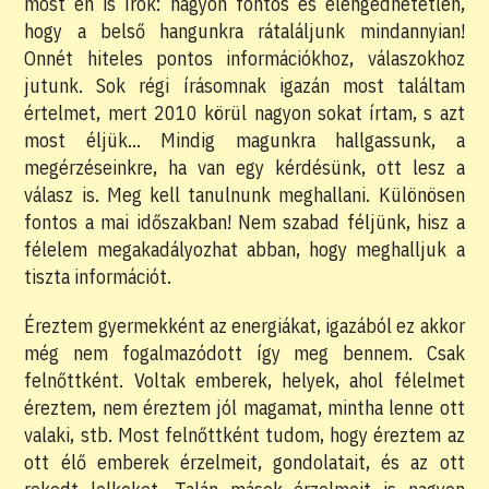
most én is írok: nagyon fontos és elengedhetetlen,
hogy a belső hangunkra rátaláljunk mindannyian!
Onnét hiteles pontos információkhoz, válaszokhoz
jutunk. Sok régi írásomnak igazán most találtam
értelmet, mert 2010 körül nagyon sokat írtam, s azt
most éljük… Mindig magunkra hallgassunk, a
megérzéseinkre, ha van egy kérdésünk, ott lesz a
válasz is. Meg kell tanulnunk meghallani. Különösen
fontos a mai időszakban! Nem szabad féljünk, hisz a
félelem megakadályozhat abban, hogy meghalljuk a
tiszta információt.
Éreztem gyermekként az energiákat, igazából ez akkor
még nem fogalmazódott így meg bennem. Csak
felnőttként. Voltak emberek, helyek, ahol félelmet
éreztem, nem éreztem jól magamat, mintha lenne ott
valaki, stb. Most felnőttként tudom, hogy éreztem az
ott élő emberek érzelmeit, gondolatait, és az ott