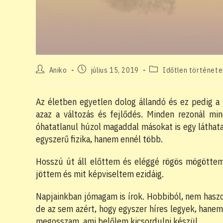
Post
Post
Post
Aniko
július 15, 2019
Időtlen története
author:
published:
category:
Az életben egyetlen dolog állandó és ez pedig a
azaz a változás és fejlődés. Minden rezonál mi
óhatatlanul húzol magaddal másokat is egy láthat
egyszerű fizika, hanem ennél több.
Hosszú út áll előttem és eléggé rögös mögöttem
jöttem és mit képviseltem ezidáig.
Napjainkban jómagam is írok. Hobbiból, nem haszo
de az sem azért, hogy egyszer híres legyek, hanem
megosszam, ami belőlem kicsordulni készül.