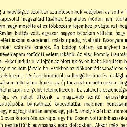
 a napvilágot, azonban születésemnek valójában az volt a 
apcsolat megszilárdításában. Sajnálatos módon nem tudt
m maga mesélte el és többször a fejemhez is vágta azt, ho
Anyám kettős volt, egyszer nagyon büszkén vállalta, hogy
rt iskolai sikereimet, máskor pedig rivalizált. Bizonyára 
 ember számára ismerős. Én boldog voltam kislányként a
s nevelőapám törődött velem inkább. Az első komoly traum
. Ekkor indult el a lejtőn az életünk és én hiába kerültem 
tlagom és nem jártam be. Ezekben az időkben édesanyám és 
yek között. 16 éves koromtól csellengő lettem és a világb
ai sem lelki síkon. Amikor az új társa azt mondta nekem, ho
rmi áron, de igenis felemelkedem. Ez valahol a pszichológi
niája és néhol ütközik a magasabb szintű nárcisztik
ostitúcióba, bántalmazó kapcsolatba, majdnem hontalan
egy megfoghatatlan lámpa, egy jelző, amely kísért az utamo
 éves korom óta szerepel egy fiú. Sosem voltunk klasszik
en segítettünk egymásnak apró dolgokban. Akkor még n