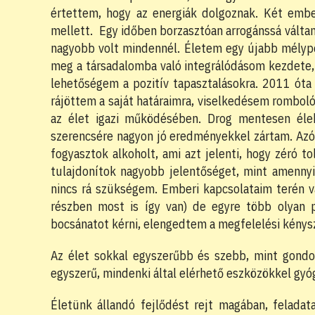
értettem, hogy az energiák dolgoznak. Két embe
mellett. Egy időben borzasztóan arrogánssá váltam 
nagyobb volt mindennél. Életem egy újabb mélyp
meg a társadalomba való integrálódásom kezdete,
lehetőségem a pozitív tapasztalásokra. 2011 ót
rájöttem a saját határaimra, viselkedésem romboló
az élet igazi működésében. Drog mentesen éle
szerencsére nagyon jó eredményekkel zártam. Az
fogyasztok alkoholt, ami azt jelenti, hogy zéró 
tulajdonítok nagyobb jelentőséget, mint amennyi
nincs rá szükségem. Emberi kapcsolataim terén v
részben most is így van) de egyre több olyan p
bocsánatot kérni, elengedtem a megfelelési kénysz
Az élet sokkal egyszerűbb és szebb, mint gondo
egyszerű, mindenki által elérhető eszközökkel gy
Életünk állandó fejlődést rejt magában, feladat