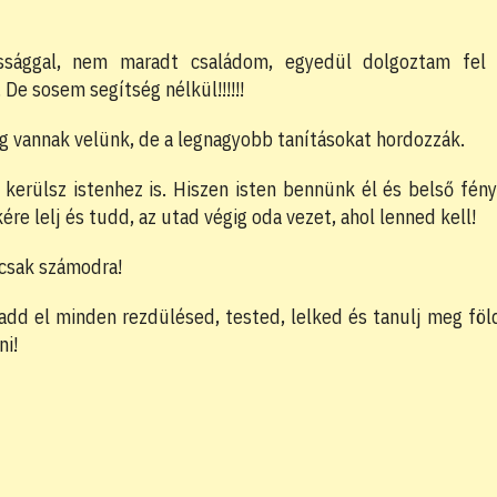
ssággal, nem maradt családom, egyedül dolgoztam fel
De sosem segítség nélkül!!!!!!
ig vannak velünk, de a legnagyobb tanításokat hordozzák.
kerülsz istenhez is. Hiszen isten bennünk él és belső fén
ére lelj és tudd, az utad végig oda vezet, ahol lenned kell!
 csak számodra!
dd el minden rezdülésed, tested, lelked és tanulj meg föl
ni!