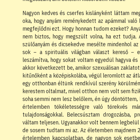
Nagyon kedves és cserfes kislányként láttam meg
oka, hogy anyám reménykedett az apámmal való k
megfejlődni ezt. Hogy honnan tudom ezeket? Anyá
nem biztos, hogy megszült volna, ha ezt tudja. 
szülőanyám és dicsekedve mesélte mindenhol az elé
sok – a spirituális világban választ kereső –
leszámítva, hogy sokat voltam egyedül hagyva é
akkor következett be, amikor szexuálisan zaklatott
kitűnőként a középiskolába, végül leromlott az á
egy otthonban éltünk rendkívül szerény körülmén
kerestem oltalmat, mivel otthon nem volt sem fizik
soha semmi nem lesz belőlem, én úgy döntöttem, bá
értelemben tökéletességre való törekvés má
tulajdonságokkal. Belecsúsztam drogozásba, pr
váltam teljesen. Ugyanakkor volt bennem legbelül 
de sosem tudtam mi az. Az életemben majdnem 20
értelemben kapcsolatban, de nagyon sok esetb