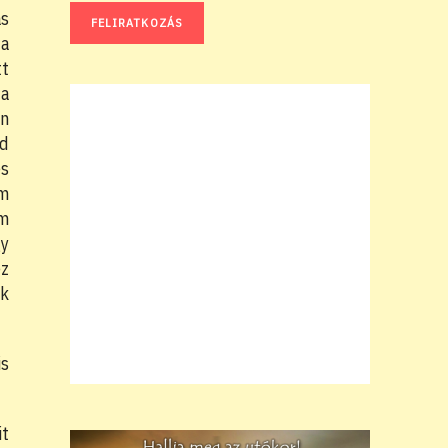
ás
ja
tt
 a
en
ad
és
em
em
gy
ez
ok
is
it