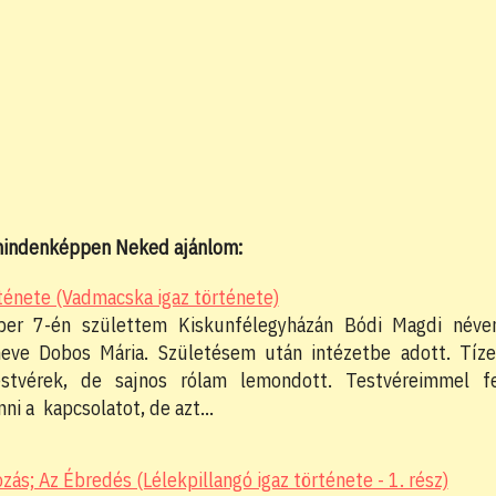
 mindenképpen Neked ajánlom:
ténete (Vadmacska igaz története)
ber 7-én születtem Kiskunfélegyházán Bódi Magdi néve
eve Dobos Mária. Születésem után intézetbe adott. Tíz
estvérek, de sajnos rólam lemondott. Testvéreimmel f
nni a kapcsolatot, de azt…
ozás; Az Ébredés (Lélekpillangó igaz története - 1. rész)