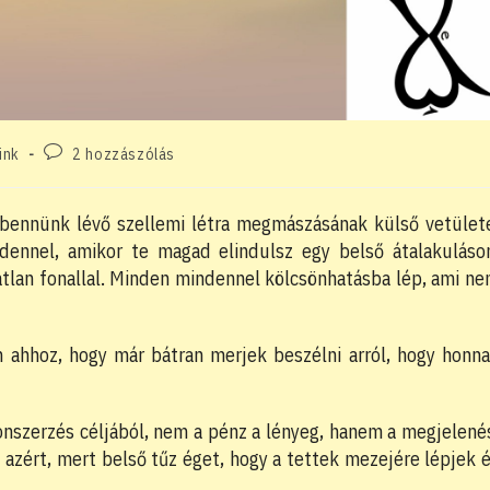
Post
ink
2 hozzászólás
comments:
 bennünk lévő szellemi létra megmászásának külső vetület
ndennel, amikor te magad elindulsz egy belső átalakuláso
atlan fonallal. Minden mindennel kölcsönhatásba lép, ami n
 ahhoz, hogy már bátran merjek beszélni arról, hogy honn
nszerzés céljából, nem a pénz a lényeg, hanem a megjelené
 azért, mert belső tűz éget, hogy a tettek mezejére lépjek 