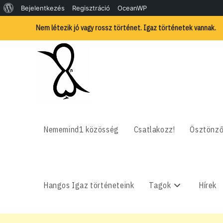
WordPress,
Bejelentkezés
Regisztráció
OceanWP
Skip
a
Nem létezik jó vagy rossz történet. Igaz történetek vannak.
to
content
csodás
Nememind1 közösség
Csatlakozz!
Ösztönző
Hangos Igaz történeteink
Tagok
Hírek