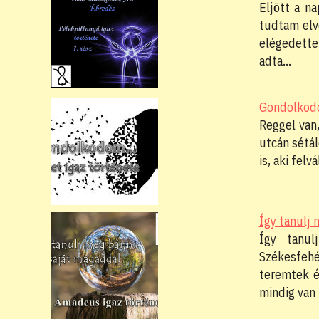
Eljött a n
tudtam elv
elégedett
adta…
Gondolkodom
Reggel van
utcán sétá
is, aki fel
Így tanulj
Így tanul
Székesfeh
teremtek é
mindig van