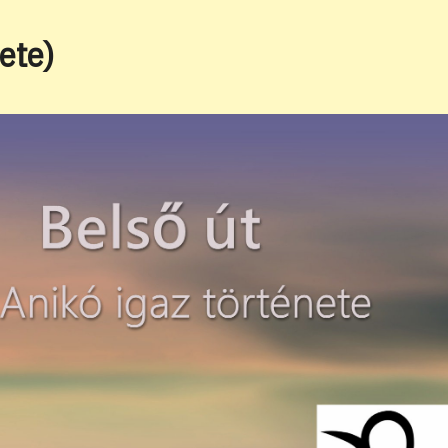
website
ete)
search