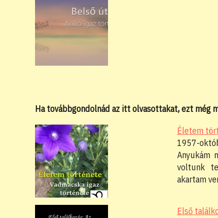
Ha továbbgondolnád az itt olvasottakat, ezt még
Életem tör
1957-októ
Anyukám n
voltunk t
akartam ve
Első találk