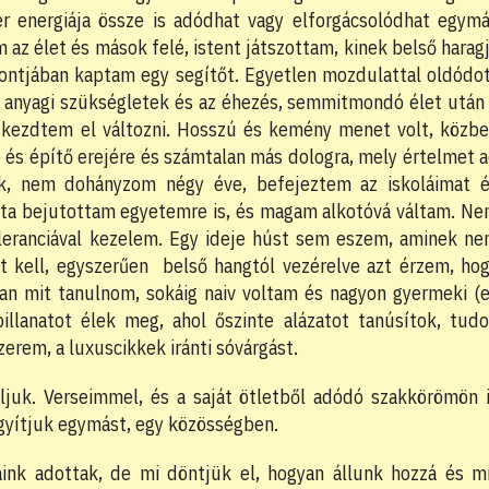
r energiája össze is adódhat vagy elforgácsolódhat egym
az élet és mások felé, istent játszottam, kinek belső harag
ontjában kaptam egy segítőt. Egyetlen mozdulattal oldódo
 anyagi szükségletek és az éhezés, semmitmondó élet után
a kezdtem el változni. Hosszú és kemény menet volt, közb
 és építő erejére és számtalan más dologra, mely értelmet 
k, nem dohányzom négy éve, befejeztem az iskoláimat 
óta bejutottam egyetemre is, és magam alkotóvá váltam. N
toleranciával kezelem. Egy ideje húst sem eszem, aminek n
t kell, egyszerűen belső hangtól vezérelve azt érzem, ho
an mit tanulnom, sokáig naiv voltam és nagyon gyermeki (
illanatot élek meg, ahol őszinte alázatot tanúsítok, tud
erem, a luxuscikkek iránti sóvárgást.
ljuk. Verseimmel, és a saját ötletből adódó szakkörömön 
ógyítjuk egymást, egy közösségben.
aink adottak, de mi döntjük el, hogyan állunk hozzá és m