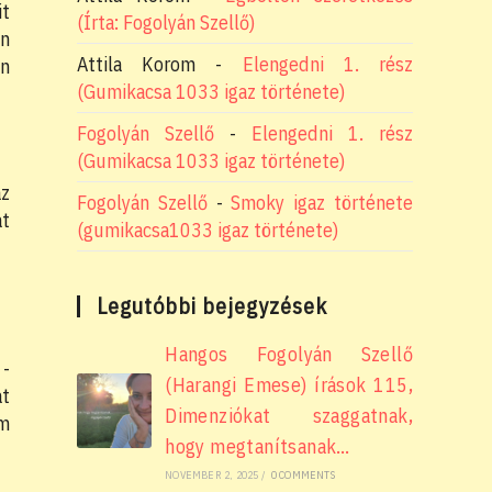
it
(Írta: Fogolyán Szellő)
én
Attila Korom
-
Elengedni 1. rész
en
(Gumikacsa 1033 igaz története)
Fogolyán Szellő
-
Elengedni 1. rész
(Gumikacsa 1033 igaz története)
az
Fogolyán Szellő
-
Smoky igaz története
at
(gumikacsa1033 igaz története)
Legutóbbi bejegyzések
Hangos Fogolyán Szellő
-
(Harangi Emese) írások 115,
at
Dimenziókat szaggatnak,
em
hogy megtanítsanak…
NOVEMBER 2, 2025
/
0 COMMENTS