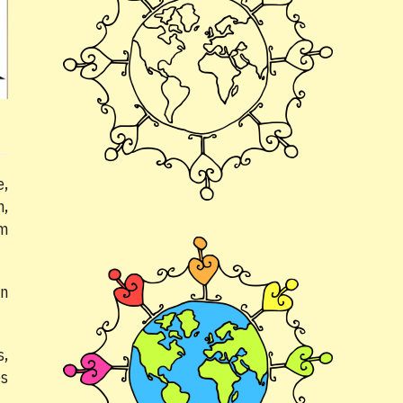
e,
n,
em
an
s,
és