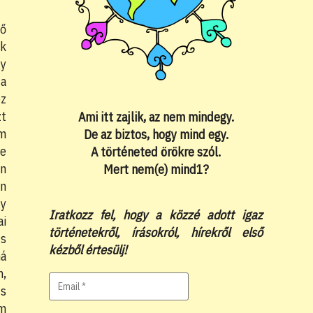
fő
ák
gy
 a
ez
zt
Ami itt zajlik, az nem mindegy.
ám
De az biztos, hogy mind egy.
be
A történeted örökre szól.
én
Mert nem(e) mind1?
an
gy
Iratkozz fel, hogy a közzé adott igaz
ai
történetekről, írásokról, hírekről első
us
kézből értesülj!
ná
n,
us
em