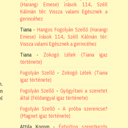
(Harangi Emese) írások 114, Széll
Kálmán tér: Vissza valami Egésznek a
gerincéhez
Tiana
-
Hangos Fogolyán Szellő (Harangi
Emese) írások 114, Széll Kálmán tér:
Vissza valami Egésznek a gerincéhez
Tiana
-
Zokogó Lélek (Tiana igaz
története)
Fogolyán Szellő
-
Zokogó Lélek (Tiana
igaz története)
n.
Fogolyán Szellő
-
Gyógyítani a szeretet
en
által (Földangyal igaz története)
el
Fogolyán Szellő
-
A próba szerencse?
(Magnet igaz története)
Attila Korom
-
Égbolton szeretkezős