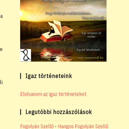
 a
ye
Igaz történeteink
di
Elolvasom az igaz történeteket
Legutóbbi hozzászólások
Fogolyán Szellő
-
Hangos Fogolyán Szellő