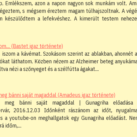
ap. Emlékszem, azon a napon nagyon sok munkám volt. Am
égeztem, s mégsem éreztem magam túlhajszoltnak. A vég
en készülődtem a lefekvéshez. A kimerült testem nehez
... (Bastet igaz története)
, iszom a kávémat. Szokásom szerint az ablakban, ahonnét 
lókat láthatom. Közben nézem az Alzheimer beteg anyukám
váltva nézi a szőnyeget és a szélfútta ágakat…
 meg bánni saját magaddal (Amadeus igaz története)
j meg bánni saját magaddal | Gunagriha előadása 
érvár, 2016.12.03 Időnként rászánom az időt, nyugalm
s a youtube-on meghallgatok egy Gunagriha előadást. N
 rá időm,…