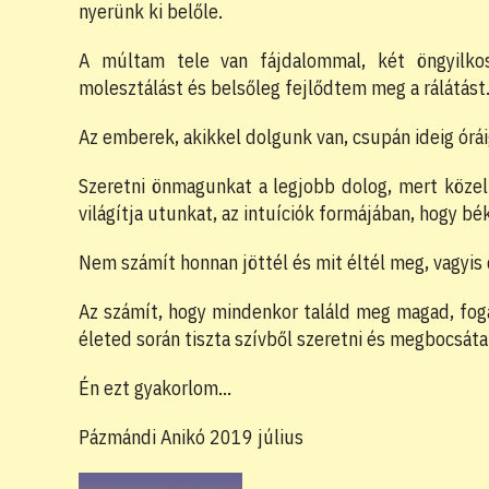
nyerünk ki belőle.
A múltam tele van fájdalommal, két öngyilko
molesztálást és belsőleg fejlődtem meg a rálátást. 
Az emberek, akikkel dolgunk van, csupán ideig órá
Szeretni önmagunkat a legjobb dolog, mert közel 
világítja utunkat, az intuíciók formájában, hogy bék
Nem számít honnan jöttél és mit éltél meg, vagyis
Az számít, hogy mindenkor találd meg magad, foga
életed során tiszta szívből szeretni és megbocsáta
Én ezt gyakorlom…
Pázmándi Anikó 2019 július