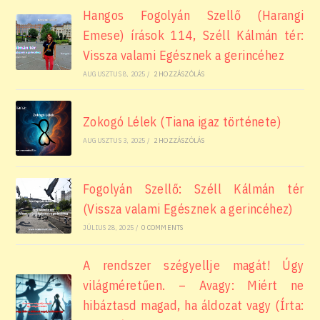
Hangos Fogolyán Szellő (Harangi
Emese) írások 114, Széll Kálmán tér:
Vissza valami Egésznek a gerincéhez
AUGUSZTUS 8, 2025
/
2 HOZZÁSZÓLÁS
Zokogó Lélek (Tiana igaz története)
AUGUSZTUS 3, 2025
/
2 HOZZÁSZÓLÁS
Fogolyán Szellő: Széll Kálmán tér
(Vissza valami Egésznek a gerincéhez)
JÚLIUS 28, 2025
/
0 COMMENTS
A rendszer szégyellje magát! Úgy
világméretűen. – Avagy: Miért ne
hibáztasd magad, ha áldozat vagy (Írta: