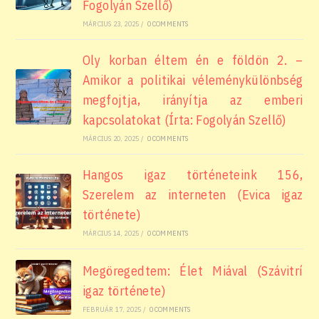
Fogolyán Szellő)
MÁRCIUS 23, 2025
/
0 COMMENTS
Oly korban éltem én e földön 2. –
Amikor a politikai véleménykülönbség
megfojtja, irányítja az emberi
kapcsolatokat (Írta: Fogolyán Szellő)
MÁRCIUS 20, 2025
/
0 COMMENTS
Hangos igaz történeteink 156,
Szerelem az interneten (Evica igaz
története)
MÁRCIUS 14, 2025
/
0 COMMENTS
Megöregedtem: Élet Miával (Szávitrí
igaz története)
FEBRUÁR 17, 2025
/
0 COMMENTS