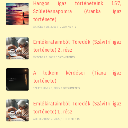
Hangos igaz történeteink 157,
Születésnapomra (Aranka igaz
története)
OKTÓBER 18, 2025
/
0 COMMENTS
Emlékirataimból Töredék (Szávitrí igaz
története) 2. rész
OKTÓBER 1, 2025
/
0 COMMENTS
A lelkem kérdései (Tiana igaz
története)
SZEPTEMBER 6, 2025
/
0 COMMENTS
Emlékirataimból Töredék (Szávitrí igaz
története) 1. rész
AUGUSZTUS 17, 2025
/
0 COMMENTS