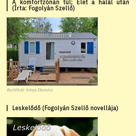
A komfortzónán túl; Élet a halál után
(Írta: Fogolyán Szellő)
Borítófotó: Kónya Eleonóra
Leskelődő (Fogolyán Szellő novellája)