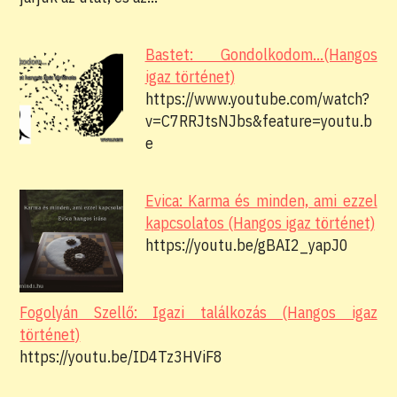
Bastet: Gondolkodom...(Hangos
igaz történet)
https://www.youtube.com/watch?
v=C7RRJtsNJbs&feature=youtu.b
e
Evica: Karma és minden, ami ezzel
kapcsolatos (Hangos igaz történet)
https://youtu.be/gBAI2_yapJ0
Fogolyán Szellő: Igazi találkozás (Hangos igaz
történet)
https://youtu.be/ID4Tz3HViF8