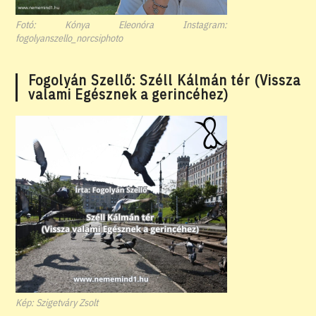
Fotó: Kónya Eleonóra Instagram:
fogolyanszello_norcsiphoto
Fogolyán Szellő: Széll Kálmán tér (Vissza
valami Egésznek a gerincéhez)
Kép: Szigetváry Zsolt