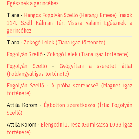
Egésznek a gerincéhez
Tiana
-
Hangos Fogolyán Szellő (Harangi Emese) írások
114, Széll Kálmán tér: Vissza valami Egésznek a
gerincéhez
Tiana
-
Zokogó Lélek (Tiana igaz története)
Fogolyán Szellő
-
Zokogó Lélek (Tiana igaz története)
Fogolyán Szellő
-
Gyógyítani a szeretet által
(Földangyal igaz története)
Fogolyán Szellő
-
A próba szerencse? (Magnet igaz
története)
Attila Korom
-
Égbolton szeretkezős (Írta: Fogolyán
Szellő)
Attila Korom
-
Elengedni 1. rész (Gumikacsa 1033 igaz
története)