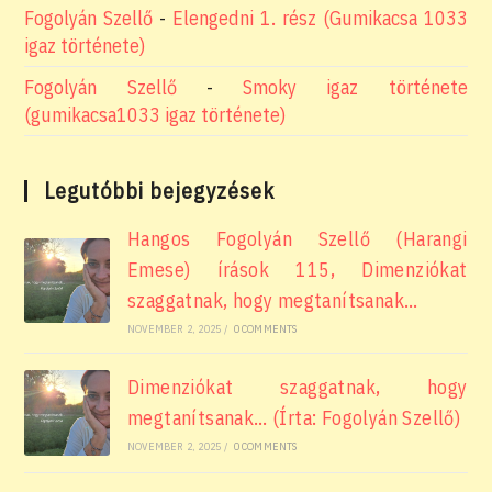
Fogolyán Szellő
-
Elengedni 1. rész (Gumikacsa 1033
igaz története)
Fogolyán Szellő
-
Smoky igaz története
(gumikacsa1033 igaz története)
Legutóbbi bejegyzések
Hangos Fogolyán Szellő (Harangi
Emese) írások 115, Dimenziókat
szaggatnak, hogy megtanítsanak…
NOVEMBER 2, 2025
/
0 COMMENTS
Dimenziókat szaggatnak, hogy
megtanítsanak… (Írta: Fogolyán Szellő)
NOVEMBER 2, 2025
/
0 COMMENTS