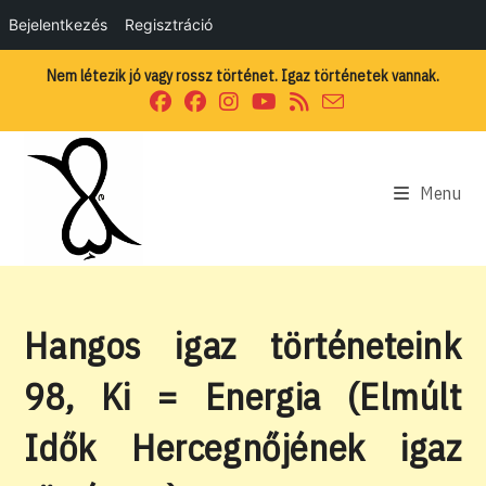
Bejelentkezés
Regisztráció
Skip
Nem létezik jó vagy rossz történet. Igaz történetek vannak.
to
content
Menu
Hangos igaz történeteink
98, Ki = Energia (Elmúlt
Idők Hercegnőjének igaz