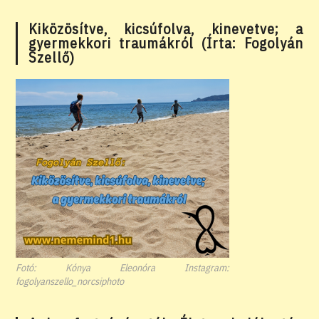
Kiközösítve, kicsúfolva, kinevetve; a
gyermekkori traumákról (Írta: Fogolyán
Szellő)
Fotó: Kónya Eleonóra Instagram:
fogolyanszello_norcsiphoto