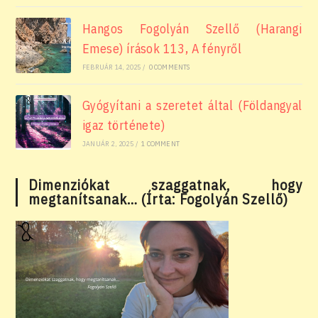
Hangos Fogolyán Szellő (Harangi
Emese) írások 113, A fényről
FEBRUÁR 14, 2025
/
0 COMMENTS
Gyógyítani a szeretet által (Földangyal
igaz története)
JANUÁR 2, 2025
/
1 COMMENT
Dimenziókat szaggatnak, hogy
megtanítsanak… (Írta: Fogolyán Szellő)