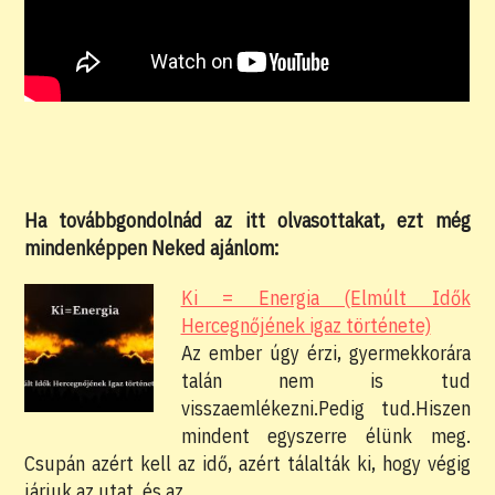
Ha továbbgondolnád az itt olvasottakat, ezt még
mindenképpen Neked ajánlom:
Ki = Energia (Elmúlt Idők
Hercegnőjének igaz története)
Az ember úgy érzi, gyermekkorára
talán nem is tud
visszaemlékezni.Pedig tud.Hiszen
mindent egyszerre élünk meg.
Csupán azért kell az idő, azért tálalták ki, hogy végig
járjuk az utat, és az…