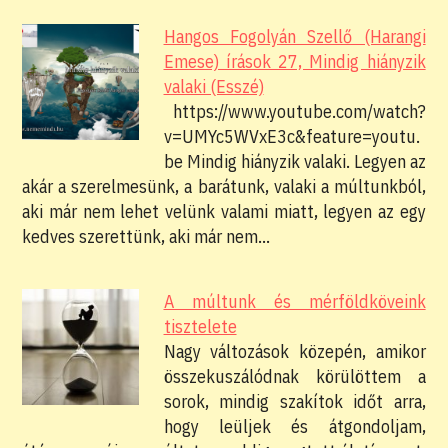
Hangos Fogolyán Szellő (Harangi
Emese) írások 27, Mindig hiányzik
valaki (Esszé)
https://www.youtube.com/watch?
v=UMYc5WVxE3c&feature=youtu.
be Mindig hiányzik valaki. Legyen az
akár a szerelmesünk, a barátunk, valaki a múltunkból,
aki már nem lehet velünk valami miatt, legyen az egy
kedves szerettünk, aki már nem…
A múltunk és mérföldköveink
tisztelete
Nagy változások közepén, amikor
összekuszálódnak körülöttem a
sorok, mindig szakítok időt arra,
hogy leüljek és átgondoljam,