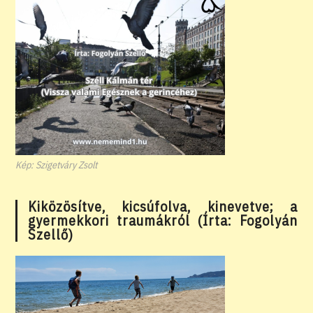
Kép: Szigetváry Zsolt
Kiközösítve, kicsúfolva, kinevetve; a
gyermekkori traumákról (Írta: Fogolyán
Szellő)