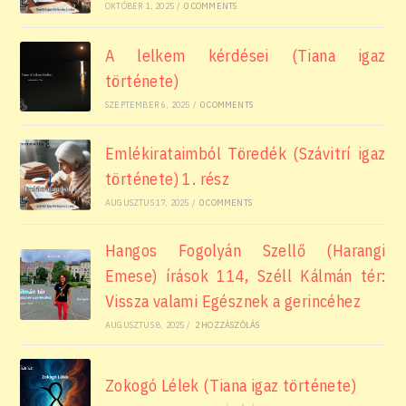
OKTÓBER 1, 2025
/
0 COMMENTS
A lelkem kérdései (Tiana igaz
története)
SZEPTEMBER 6, 2025
/
0 COMMENTS
Emlékirataimból Töredék (Szávitrí igaz
története) 1. rész
AUGUSZTUS 17, 2025
/
0 COMMENTS
Hangos Fogolyán Szellő (Harangi
Emese) írások 114, Széll Kálmán tér:
Vissza valami Egésznek a gerincéhez
AUGUSZTUS 8, 2025
/
2 HOZZÁSZÓLÁS
Zokogó Lélek (Tiana igaz története)