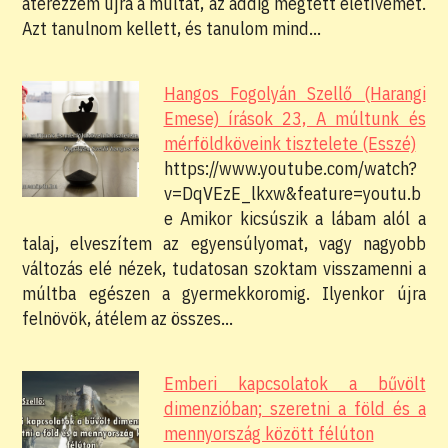
átérezzem újra a múltat, az addig megtett életívemet.
Azt tanulnom kellett, és tanulom mind…
Hangos Fogolyán Szellő (Harangi
Emese) írások 23, A múltunk és
mérföldköveink tisztelete (Esszé)
https://www.youtube.com/watch?
v=DqVEzE_lkxw&feature=youtu.b
e Amikor kicsúszik a lábam alól a
talaj, elveszítem az egyensúlyomat, vagy nagyobb
változás elé nézek, tudatosan szoktam visszamenni a
múltba egészen a gyermekkoromig. Ilyenkor újra
felnövök, átélem az összes…
Emberi kapcsolatok a bűvölt
dimenzióban; szeretni a föld és a
mennyország között félúton