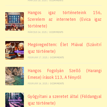
MÁRCIUS 20, 2025
/
0 COMMENTS
Hangos igaz történeteink 156,
Szerelem az interneten (Evica igaz
története)
MÁRCIUS 14, 2025
/
0 COMMENTS
Megöregedtem: Élet Miával (Szávitrí
igaz története)
FEBRUÁR 17, 2025
/
0 COMMENTS
Hangos Fogolyán Szellő (Harangi
Emese) írások 113, A fényről
FEBRUÁR 14, 2025
/
0 COMMENTS
Gyógyítani a szeretet által (Földangyal
igaz története)