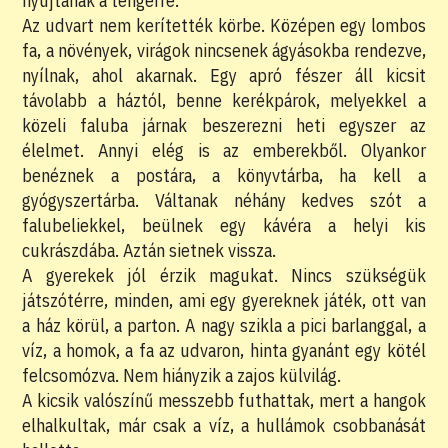
nyújtanak a tengerre.
Az udvart nem kerítették körbe. Középen egy lombos
fa, a növények, virágok nincsenek ágyásokba rendezve,
nyílnak, ahol akarnak. Egy apró fészer áll kicsit
távolabb a háztól, benne kerékpárok, melyekkel a
közeli faluba járnak beszerezni heti egyszer az
élelmet. Annyi elég is az emberekből. Olyankor
benéznek a postára, a könyvtárba, ha kell a
gyógyszertárba. Váltanak néhány kedves szót a
falubeliekkel, beülnek egy kávéra a helyi kis
cukrászdába. Aztán sietnek vissza.
A gyerekek jól érzik magukat. Nincs szükségük
játszótérre, minden, ami egy gyereknek játék, ott van
a ház körül, a parton. A nagy szikla a pici barlanggal, a
víz, a homok, a fa az udvaron, hinta gyanánt egy kötél
felcsomózva. Nem hiányzik a zajos külvilág.
A kicsik valószínű messzebb futhattak, mert a hangok
elhalkultak, már csak a víz, a hullámok csobbanását