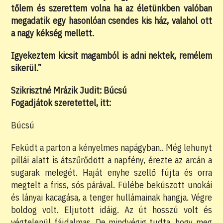
tőlem és szerettem volna ha az életünkben valóban
megadatik egy hasonlóan csendes kis ház, valahol ott
a nagy kékség mellett.
Igyekeztem kicsit magamból is adni nektek, remélem
sikerül.”
Szikrisztné Mrázik Judit: Búcsú
Fogadjátok szeretettel, itt:
Búcsú
Feküdt a parton a kényelmes napágyban.. Még lehunyt
pillái alatt is átszűrődött a napfény, érezte az arcán a
sugarak melegét. Haját enyhe szellő fújta és orra
megtelt a friss, sós párával. Fülébe bekúszott unokái
és lányai kacagása, a tenger hullámainak hangja. Végre
boldog volt. Eljutott idáig. Az út hosszú volt és
végtelenül fájdalmas. De mindvégig tudta, hogy meg