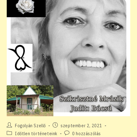
Post
Post
Fogolyán Szellő
szeptember 2, 2021
author:
published:
Post
Post
Időtlen történeteink
0 hozzászólás