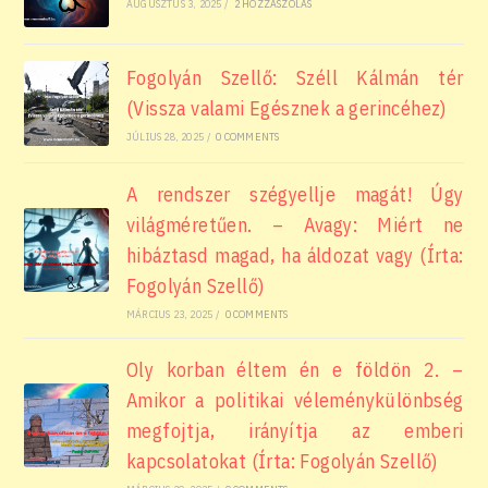
AUGUSZTUS 3, 2025
/
2 HOZZÁSZÓLÁS
Fogolyán Szellő: Széll Kálmán tér
(Vissza valami Egésznek a gerincéhez)
JÚLIUS 28, 2025
/
0 COMMENTS
A rendszer szégyellje magát! Úgy
világméretűen. – Avagy: Miért ne
hibáztasd magad, ha áldozat vagy (Írta:
Fogolyán Szellő)
MÁRCIUS 23, 2025
/
0 COMMENTS
Oly korban éltem én e földön 2. –
Amikor a politikai véleménykülönbség
megfojtja, irányítja az emberi
kapcsolatokat (Írta: Fogolyán Szellő)