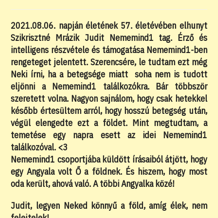
category:
comments:
2021.08.06. napján életének 57. életévében elhunyt
Szikrisztné Mrázik Judit Nememind1 tag. Érző és
intelligens részvétele és támogatása Nememind1-ben
rengeteget jelentett. Szerencsére, le tudtam ezt még
Neki írni, ha a betegsége miatt soha nem is tudott
eljönni a Nememind1 találkozókra. Bár többször
szeretett volna. Nagyon sajnálom, hogy csak hetekkel
később értesültem arról, hogy hosszú betegség után,
végül elengedte ezt a földet. Mint megtudtam, a
temetése egy napra esett az idei Nememind1
találkozóval. <3
Nememind1 csoportjába küldött írásaiból átjött, hogy
egy Angyala volt Ő a földnek. És hiszem, hogy most
oda került, ahová való. A többi Angyalka közé!
Judit, legyen Neked könnyű a föld, amíg élek, nem
felejtelek!