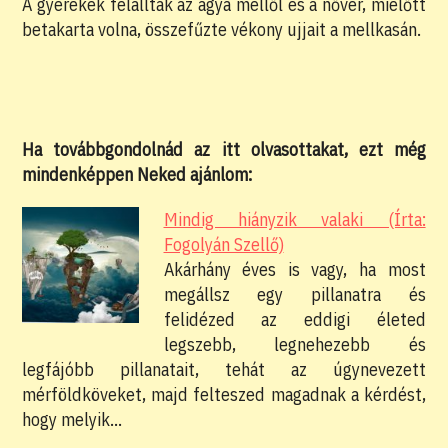
A gyerekek felálltak az ágya mellől és a nővér, mielőtt
betakarta volna, összefűzte vékony ujjait a mellkasán.
Ha továbbgondolnád az itt olvasottakat, ezt még
mindenképpen Neked ajánlom:
Mindig hiányzik valaki (Írta:
Fogolyán Szellő)
Akárhány éves is vagy, ha most
megállsz egy pillanatra és
felidézed az eddigi életed
legszebb, legnehezebb és
legfájóbb pillanatait, tehát az úgynevezett
mérföldköveket, majd felteszed magadnak a kérdést,
hogy melyik…