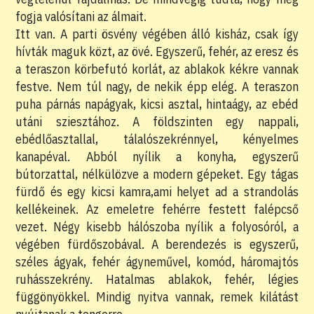
fogja valósítani az álmait.
Itt van. A parti ösvény végében álló kisház, csak így
hívták maguk közt, az övé. Egyszerű, fehér, az eresz és
a teraszon körbefutó korlát, az ablakok kékre vannak
festve. Nem túl nagy, de nekik épp elég. A teraszon
puha párnás napágyak, kicsi asztal, hintaágy, az ebéd
utáni sziesztához. A földszinten egy nappali,
ebédlőasztallal, tálalószekrénnyel, kényelmes
kanapéval. Abból nyílik a konyha, egyszerű
bútorzattal, nélkülözve a modern gépeket. Egy tágas
fürdő és egy kicsi kamra,ami helyet ad a strandolás
kellékeinek. Az emeletre fehérre festett falépcső
vezet. Négy kisebb hálószoba nyílik a folyosóról, a
végében fürdőszobával. A berendezés is egyszerű,
széles ágyak, fehér ágyneművel, komód, háromajtós
ruhásszekrény. Hatalmas ablakok, fehér, légies
függönyökkel. Mindig nyitva vannak, remek kilátást