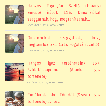
Hangos Fogolyán Szellő (Harangi
Emese) írások 115, Dimenziókat
szaggatnak, hogy megtanítsanak…
NOVEMBER 2, 2025
/
0 COMMENTS
Dimenziókat szaggatnak, hogy
megtanítsanak… (Írta: Fogolyán Szellő)
NOVEMBER 2, 2025
/
0 COMMENTS
Hangos igaz történeteink 157,
Születésnapomra (Aranka igaz
története)
OKTÓBER 18, 2025
/
0 COMMENTS
Emlékirataimból Töredék (Szávitrí igaz
története) 2. rész