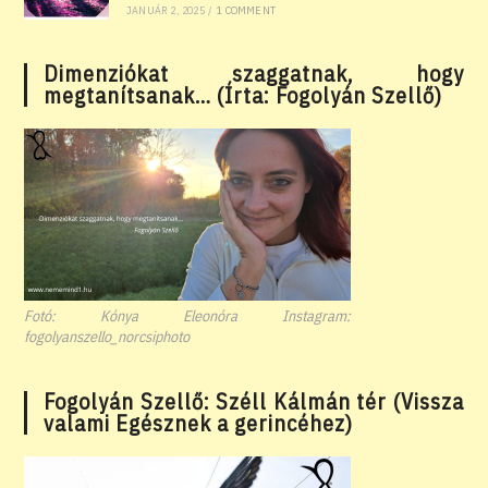
JANUÁR 2, 2025
/
1 COMMENT
Dimenziókat szaggatnak, hogy
megtanítsanak… (Írta: Fogolyán Szellő)
Fotó: Kónya Eleonóra Instagram:
fogolyanszello_norcsiphoto
Fogolyán Szellő: Széll Kálmán tér (Vissza
valami Egésznek a gerincéhez)