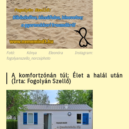
Fotó: Kónya Eleonóra Instagram:
fogolyanszello_norcsiphoto
A komfortzónán túl; Élet a halál után
(Írta: Fogolyán Szellő)