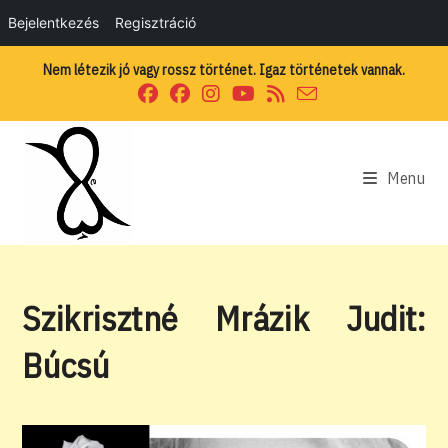
Bejelentkezés
Regisztráció
Skip
Nem létezik jó vagy rossz történet. Igaz történetek vannak.
to
content
Menu
Szikrisztné Mrázik Judit:
Búcsú