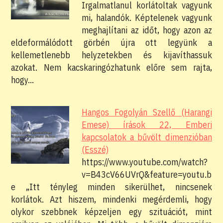
Irgalmatlanul korlátoltak vagyunk
mi, halandók. Képtelenek vagyunk
meghajlítani az időt, hogy azon az
eldeformálódott görbén újra ott legyünk a
kellemetlenebb helyzetekben és kijavíthassuk
azokat. Nem kacskaringózhatunk előre sem rajta,
hogy…
Hangos Fogolyán Szellő (Harangi
Emese) írások 22, Emberi
kapcsolatok a bűvölt dimenzióban
(Esszé)
https://www.youtube.com/watch?
v=B43cV66UVrQ&feature=youtu.b
e „Itt tényleg minden sikerülhet, nincsenek
korlátok. Azt hiszem, mindenki megérdemli, hogy
olykor szebbnek képzeljen egy szituációt, mint