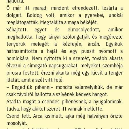
hallotta.
Ő már itt marad, mindent elrendezett, lezárta a
dolgait. Boldog volt, amikor a gyerekei, unokái
meglátogatták. Megtalálta a maga békéjét.
Sóhajtott egyet és elmosolyodott, amikor
meghallotta, hogy lányai szólongatják és megérezte
tenyerük melegét a kézfején, arcán. Egyikük
hátrasimította a haját és egy puszit nyomott a
homlokára. Nem nyitotta ki a szemét, tovább akarta
élvezni a simogató napsugarakat, melyeket szemhéja
pirosra festett, érezni akarta még egy kicsit a tenger
illatát, amit a szél vitt felé.
–
Engedjük pihenni
–
mondta valamelyikük, de már
csak távolról hallotta a szívének kedves hangot.
Átadta magát a csendes pihenésnek, a nyugalomnak,
tudva, hogy akiket szeret itt vannak mellette.
Csend lett. Arca kisimult, ajka még halványan őrizte
mosolyát.