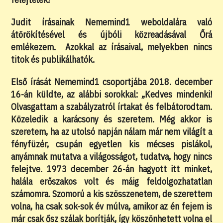
Judit írásainak Nememind1 weboldalára való
átörökítésével és újbóli közreadásával Őrá
emlékezem. Azokkal az írásaival, melyekben nincs
titok és publikálhatók.
Első írását Nememind1 csoportjába 2018. december
16-án küldte, az alábbi sorokkal: „Kedves mindenki!
Olvasgattam a szabályzatról írtakat és felbátorodtam.
Közeledik a karácsony és szeretem. Még akkor is
szeretem, ha az utolsó napján nálam már nem világít a
fényfüzér, csupán egyetlen kis mécses pislákol,
anyámnak mutatva a világosságot, tudatva, hogy nincs
felejtve. 1973 december 26-án hagyott itt minket,
halála erőszakos volt és máig feldolgozhatatlan
számomra. Szomorú a kis szösszenetem, de szerettem
volna, ha csak sok-sok év múlva, amikor az én fejem is
már csak ősz szálak borítják, így köszönhetett volna el