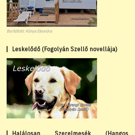
Borítófotó: Kónya Eleonóra
Leskelődő (Fogolyán Szellő novellája)
Halálosan Szerelmesék (Hangos