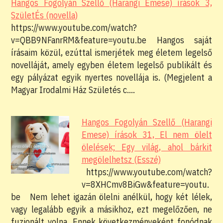
Hangos Fogolyán Szellő (Harangi Emese) írások 3,
SzületÉs (novella)
https://www.youtube.com/watch?
v=QBB9NFanrRM&feature=youtu.be Hangos saját
írásaim közül, ezúttal ismerjétek meg életem legelső
novelláját, amely egyben életem legelső publikált és
egy pályázat egyik nyertes novellája is. (Megjelent a
Magyar Irodalmi Ház Születés c.…
Hangos Fogolyán Szellő (Harangi
Emese) írások 31, El nem ölelt
ölelések; Egy világ, ahol bárkit
megölelhetsz (Esszé)
https://www.youtube.com/watch?
v=8XHCmv8BiGw&feature=youtu.
be Nem lehet igazán ölelni anélkül, hogy két lélek,
vagy legalább egyik a másikhoz, ezt megelőzően, ne
fuzionált volna. Ennek következményeként fonódnak