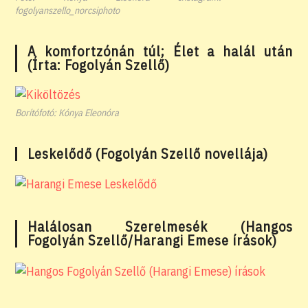
fogolyanszello_norcsiphoto
A komfortzónán túl; Élet a halál után
(Írta: Fogolyán Szellő)
Borítófotó: Kónya Eleonóra
Leskelődő (Fogolyán Szellő novellája)
Halálosan Szerelmesék (Hangos
Fogolyán Szellő/Harangi Emese írások)