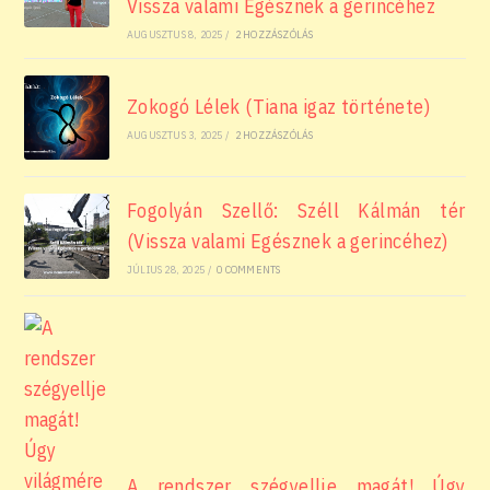
Vissza valami Egésznek a gerincéhez
AUGUSZTUS 8, 2025
/
2 HOZZÁSZÓLÁS
Zokogó Lélek (Tiana igaz története)
AUGUSZTUS 3, 2025
/
2 HOZZÁSZÓLÁS
Fogolyán Szellő: Széll Kálmán tér
(Vissza valami Egésznek a gerincéhez)
JÚLIUS 28, 2025
/
0 COMMENTS
A rendszer szégyellje magát! Úgy