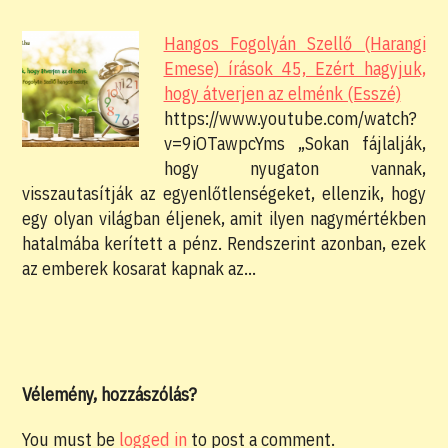
Hangos Fogolyán Szellő (Harangi
Emese) írások 45, Ezért hagyjuk,
hogy átverjen az elménk (Esszé)
https://www.youtube.com/watch?
v=9iOTawpcYms „Sokan fájlalják,
hogy nyugaton vannak,
visszautasítják az egyenlőtlenségeket, ellenzik, hogy
egy olyan világban éljenek, amit ilyen nagymértékben
hatalmába kerített a pénz. Rendszerint azonban, ezek
az emberek kosarat kapnak az…
Vélemény, hozzászólás?
You must be
logged in
to post a comment.