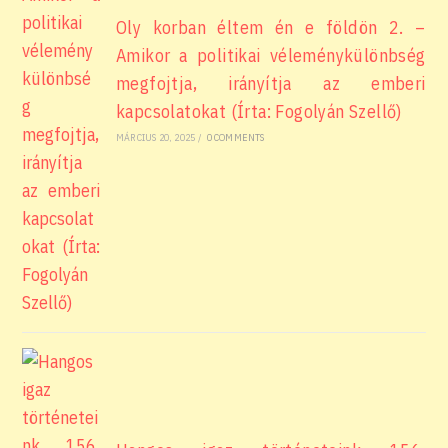
Oly korban éltem én e földön 2. –
Amikor a politikai véleménykülönbség
megfojtja, irányítja az emberi
kapcsolatokat (Írta: Fogolyán Szellő)
MÁRCIUS 20, 2025
/
0 COMMENTS