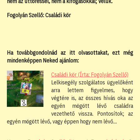
nem az úttöréssel, nem a kifogásokkal; Velük.
Fogolyán Szellő: Családi kör
Ha továbbgondolnád az itt olvasottakat, ezt még
mindenképpen Neked ajánlom:
Családi kör (Írta: Fogolyán Szellő)
Lelkisegély szolgálatos ügyelőként
arra lettem figyelmes, hogy
végtére is, az összes hívás oka az
egyén mögött lévő családra
vezethető vissza. Pontosítok; az
egyén mögött lévő, vagy éppen hogy nem lévő…