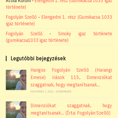
Attila Korom
-
Elengedni 1. rész (Gumikacsa 1033 igaz
története)
Fogolyán Szellő
-
Elengedni 1. rész (Gumikacsa 1033
igaz története)
Fogolyán Szellő
-
Smoky igaz története
(gumikacsa1033 igaz története)
Legutóbbi bejegyzések
Hangos Fogolyán Szellő (Harangi
Emese) írások 115, Dimenziókat
szaggatnak, hogy megtanítsanak…
NOVEMBER 2, 2025
/
0 COMMENTS
Dimenziókat szaggatnak, hogy
megtanítsanak… (Írta: Fogolyán Szellő)