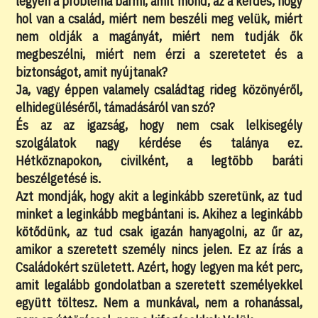
legyen a probléma bármi, amit mond, az a kérdés, hogy
hol van a család, miért nem beszéli meg velük, miért
nem oldják a magányát, miért nem tudják ők
megbeszélni, miért nem érzi a szeretetet és a
biztonságot, amit nyújtanak?
Ja, vagy éppen valamely családtag rideg közönyéről,
elhidegüléséről, támadásáról van szó?
És az az igazság, hogy nem csak lelkisegély
szolgálatok nagy kérdése és talánya ez.
Hétköznapokon, civilként, a legtöbb baráti
beszélgetésé is.
Azt mondják, hogy akit a leginkább szeretünk, az tud
minket a leginkább megbántani is. Akihez a leginkább
kötődünk, az tud csak igazán hanyagolni, az űr az,
amikor a szeretett személy nincs jelen. Ez az írás a
Családokért született. Azért, hogy legyen ma két perc,
amit legalább gondolatban a szeretett személyekkel
együtt töltesz. Nem a munkával, nem a rohanással,