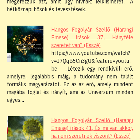
megérezzük azt, amit úgy hívnak: lelkiismeret.” A
hétköznapi hősök és tévesztéseik.
Hangos Fogolyán Szellő (Harangi
Emese) írások 37, Hányféle
szeretet van? (Esszé)
https://www.youtube.com/watch?
v=J7QqB5Cn3gU&feature=youtu.
be „Létezik egy rendkívüli erő,
amelyre, legalábbis máig, a tudomány nem talált
formális magyarázatot. Ez az az erő, amely mindent
magába foglal és irányít, ami az Univerzum minden
egyes…
Hangos Fogolyán Szellő (Harangi
Emese) írások 41, És mi van akkor,
ha nem szeretnek viszont? (Esszé)