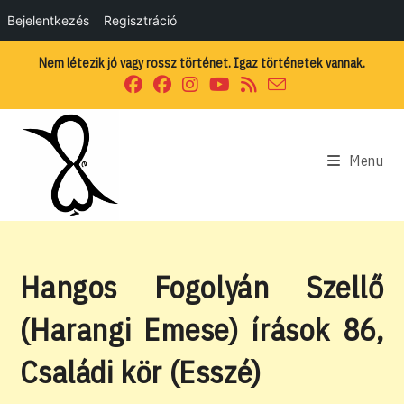
Bejelentkezés
Regisztráció
Skip
Nem létezik jó vagy rossz történet. Igaz történetek vannak.
to
content
Menu
Hangos Fogolyán Szellő
(Harangi Emese) írások 86,
Családi kör (Esszé)