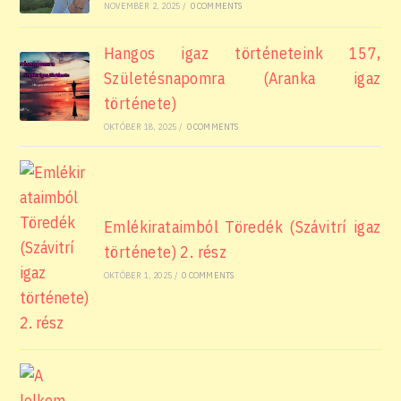
NOVEMBER 2, 2025
/
0 COMMENTS
Hangos igaz történeteink 157,
Születésnapomra (Aranka igaz
története)
OKTÓBER 18, 2025
/
0 COMMENTS
Emlékirataimból Töredék (Szávitrí igaz
története) 2. rész
OKTÓBER 1, 2025
/
0 COMMENTS