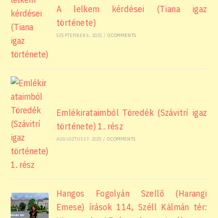
A lelkem kérdései (Tiana igaz
története)
SZEPTEMBER 6, 2025
/
0 COMMENTS
Emlékirataimból Töredék (Szávitrí igaz
története) 1. rész
AUGUSZTUS 17, 2025
/
0 COMMENTS
Hangos Fogolyán Szellő (Harangi
Emese) írások 114, Széll Kálmán tér: