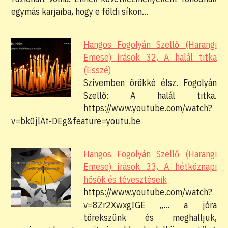
egymás karjaiba, hogy e földi síkon…
Hangos Fogolyán Szellő (Harangi
Emese) írások 32, A halál titka
(Esszé)
Szívemben örökké élsz. Fogolyán
Szellő: A halál titka.
https://www.youtube.com/watch?
v=bk0jlAt-DEg&feature=youtu.be
Hangos Fogolyán Szellő (Harangi
Emese) írások 33, A hétköznapi
hősök és tévesztéseik
https://www.youtube.com/watch?
v=8Zr2XwxgIGE „… a jóra
törekszünk és meghalljuk,