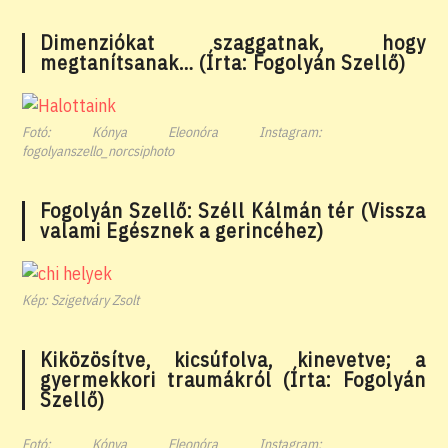
Dimenziókat szaggatnak, hogy
megtanítsanak… (Írta: Fogolyán Szellő)
Fotó: Kónya Eleonóra Instagram:
fogolyanszello_norcsiphoto
Fogolyán Szellő: Széll Kálmán tér (Vissza
valami Egésznek a gerincéhez)
Kép: Szigetváry Zsolt
Kiközösítve, kicsúfolva, kinevetve; a
gyermekkori traumákról (Írta: Fogolyán
Szellő)
Fotó: Kónya Eleonóra Instagram: