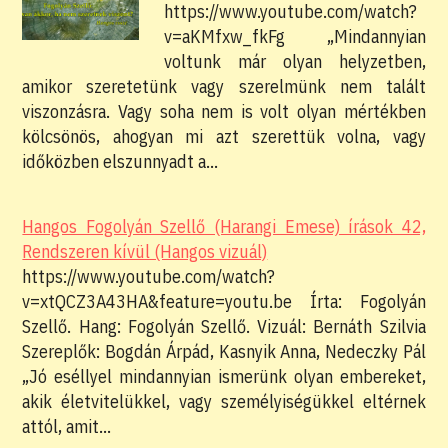
https://www.youtube.com/watch?
v=aKMfxw_fkFg „Mindannyian
voltunk már olyan helyzetben,
amikor szeretetünk vagy szerelmünk nem talált
viszonzásra. Vagy soha nem is volt olyan mértékben
kölcsönös, ahogyan mi azt szerettük volna, vagy
időközben elszunnyadt a…
Hangos Fogolyán Szellő (Harangi Emese) írások 42,
Rendszeren kívül (Hangos vizuál)
https://www.youtube.com/watch?
v=xtQCZ3A43HA&feature=youtu.be Írta: Fogolyán
Szellő. Hang: Fogolyán Szellő. Vizuál: Bernáth Szilvia
Szereplők: Bogdán Árpád, Kasnyik Anna, Nedeczky Pál
„Jó eséllyel mindannyian ismerünk olyan embereket,
akik életvitelükkel, vagy személyiségükkel eltérnek
attól, amit…