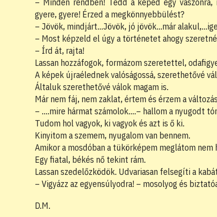
– Minden rendben! Tedd a képed egy vászonra, m
gyere, gyere! Érzed a megkönnyebbülést?
– Jövök, mindjárt…Jövök, jó jövök…már alakul,…ig
– Most képzeld el úgy a történetet ahogy szeretné
– Írd át, rajta!
Lassan hozzáfogok, formázom szeretettel, odafigye
A képek újraélednek valóságossá, szerethetővé vál
Általuk szerethetővé válok magam is.
Már nem fáj, nem zaklat, értem és érzem a változás
– ….mire hármat számolok….– hallom a nyugodt tó
Tudom hol vagyok, ki vagyok és azt is ő ki.
Kinyitom a szemem, nyugalom van bennem.
Amikor a mosdóban a tükörképem meglátom nem 
Egy fiatal, békés nő tekint rám.
Lassan szedelőzködök. Udvariasan felsegíti a kabá
– Vigyázz az egyensúlyodra! – mosolyog és biztató
D.M.