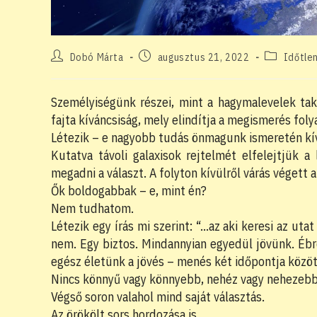
Post
Post
Post
Dobó Márta
augusztus 21, 2022
Időtle
author:
published:
category:
Személyiségünk részei, mint a hagymalevelek ta
fajta kíváncsiság, mely elindítja a megismerés fol
Létezik – e nagyobb tudás önmagunk ismeretén kí
Kutatva távoli galaxisok rejtelmét elfelejtjük 
megadni a választ. A folyton kívülről várás végett 
Ők boldogabbak – e, mint én?
Nem tudhatom.
Létezik egy írás mi szerint: “…az aki keresi az utat 
nem. Egy biztos. Mindannyian egyedül jövünk. Ébr
egész életünk a jövés – menés két időpontja közöt
Nincs könnyű vagy könnyebb, nehéz vagy nehezebb
Végső soron valahol mind saját választás.
Az örökölt sors hordozása is.