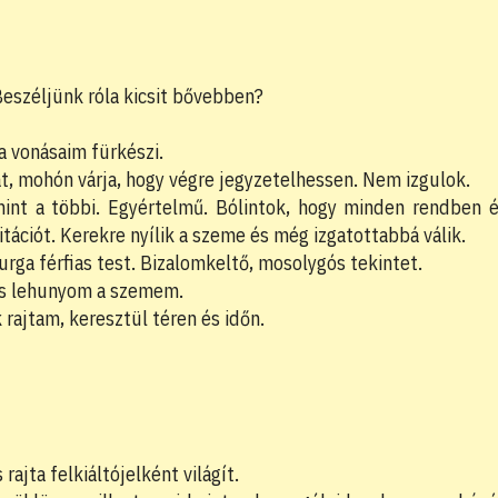
eszéljünk róla kicsit bővebben?
 vonásaim fürkészi.
lat, mohón várja, hogy végre jegyzetelhessen. Nem izgulok.
 mint a többi. Egyértelmű. Bólintok, hogy minden rendben 
ációt. Kerekre nyílik a szeme és még izgatottabbá válik.
yurga férfias test. Bizalomkeltő, mosolygós tekintet.
 és lehunyom a szemem.
rajtam, keresztül téren és időn.
ajta felkiáltójelként világít.