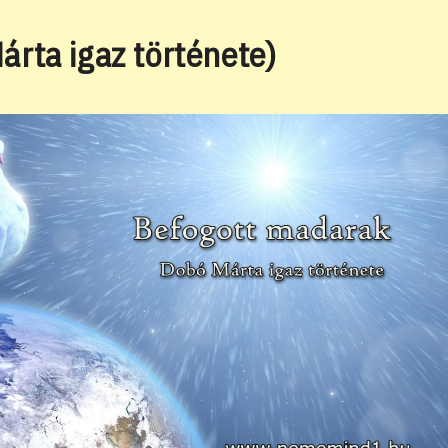
website
rta igaz története)
search