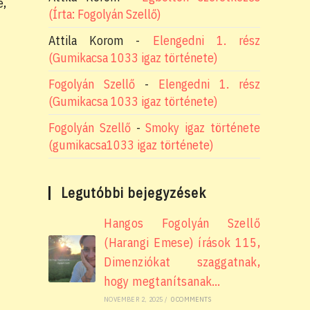
e,
(Írta: Fogolyán Szellő)
Attila Korom
-
Elengedni 1. rész
(Gumikacsa 1033 igaz története)
Fogolyán Szellő
-
Elengedni 1. rész
(Gumikacsa 1033 igaz története)
Fogolyán Szellő
-
Smoky igaz története
(gumikacsa1033 igaz története)
Legutóbbi bejegyzések
Hangos Fogolyán Szellő
(Harangi Emese) írások 115,
Dimenziókat szaggatnak,
hogy megtanítsanak…
NOVEMBER 2, 2025
/
0 COMMENTS