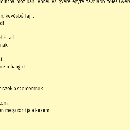
intha moziban lennél és gyere egyre távolabb tőle! Gyer
en, kevésbé fáj…
d!
léssel.
nak.
t.
nusú hangot.
hiszek a szememnek.
tom.
an megszorítja a kezem.