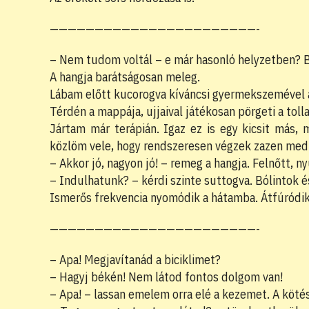
———————————————————————-
– Nem tudom voltál – e már hasonló helyzetben? B
A hangja barátságosan meleg.
Lábam előtt kucorogva kíváncsi gyermekszemével a
Térdén a mappája, ujjaival játékosan pörgeti a tol
Jártam már terápián. Igaz ez is egy kicsit más,
közlöm vele, hogy rendszeresen végzek zazen medit
– Akkor jó, nagyon jó! – remeg a hangja. Felnőtt, n
– Indulhatunk? – kérdi szinte suttogva. Bólintok
Ismerős frekvencia nyomódik a hátamba. Átfúródik 
———————————————————————-
– Apa! Megjavítanád a biciklimet?
– Hagyj békén! Nem látod fontos dolgom van!
– Apa! – lassan emelem orra elé a kezemet. A kötés r