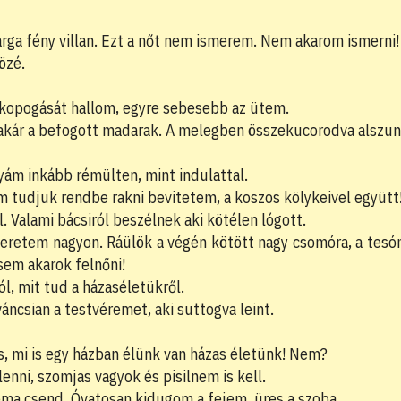
árga fény villan. Ezt a nőt nem ismerem. Nem akarom ismerni!
özé.
m kopogását hallom, egyre sebesebb az ütem.
 akár a befogott madarak. A melegben összekucorodva alszu
ám inkább rémülten, mint indulattal.
 tudjuk rendbe rakni bevitetem, a koszos kölykeivel együtt
 Valami bácsiról beszélnek aki kötélen lógott.
Szeretem nagyon. Ráülök a végén kötött nagy csomóra, a tes
sem akarok felnőni!
l, mit tud a házaséletükről.
áncsian a testvéremet, aki suttogva leint.
is, mi is egy házban élünk van házas életünk! Nem?
nni, szomjas vagyok és pisilnem is kell.
éma csend. Óvatosan kidugom a fejem, üres a szoba.