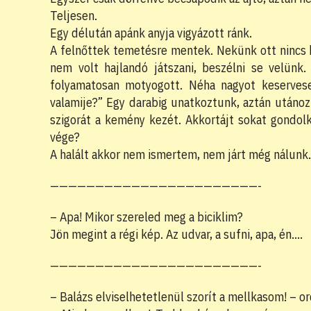
Teljesen.
Egy délután apánk anyja vigyázott ránk.
A felnőttek temetésre mentek. Nekünk ott nincs 
nem volt hajlandó játszani, beszélni se velünk.
folyamatosan motyogott. Néha nagyot keservese
valamije?” Egy darabig unatkoztunk, aztán utáno
szigorát a kemény kezét. Akkortájt sokat gondol
vége?
A halált akkor nem ismertem, nem járt még nálunk.
———————————————————————-
– Apa! Mikor szereled meg a biciklim?
Jön megint a régi kép. Az udvar, a sufni, apa, én….
———————————————————————-
– Balázs elviselhetetlenül szorít a mellkasom! – 