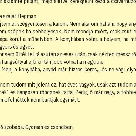
 öklömre pillant, majd sietve keresgélni kezd a csavarhúz
a száját flegmán.
ejtem el szégyenlősen a karom. Nem akarom hallani, hogy an
k nem szépek ha sebhelyesek. Nem mondja miért, csak csúf 
 apa körül a műhelyben. A konyhában volna a helyem, ha m
gyors és ügyes.
 sem ültél fel rá azután az esés után, csak nézted messzirő
 hangsúllyal ejti ki, tán jobb volna ha megütne.
 Menj a konyhába, anyád már biztos keres,…és ne vágj oly
l nem tudom mit jelent ez, hat éves vagyok. Csak azt tudom 
ak” és hangosan röhögnek rajta. Pedig ő már nagy, a többi
m a felnőttek nem bántják egymást.
ső szobába. Gyorsan és csendben.