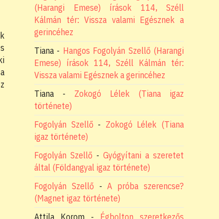
(Harangi Emese) írások 114, Széll
Kálmán tér: Vissza valami Egésznek a
gerincéhez
nk
és
Tiana
-
Hangos Fogolyán Szellő (Harangi
ki
Emese) írások 114, Széll Kálmán tér:
 a
Vissza valami Egésznek a gerincéhez
sz
Tiana
-
Zokogó Lélek (Tiana igaz
története)
Fogolyán Szellő
-
Zokogó Lélek (Tiana
igaz története)
Fogolyán Szellő
-
Gyógyítani a szeretet
által (Földangyal igaz története)
Fogolyán Szellő
-
A próba szerencse?
(Magnet igaz története)
Attila Korom
-
Égbolton szeretkezős