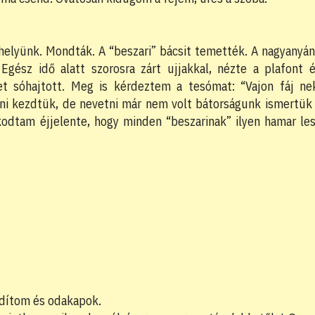
helyünk. Mondták. A “beszari” bácsit temették. A nagyanyá
 Egész idő alatt szorosra zárt ujjakkal, nézte a plafont 
t sóhajtott. Meg is kérdeztem a tesómat: “Vajon fáj ne
zni kezdtük, de nevetni már nem volt bátorságunk ismertük
kodtam éjjelente, hogy minden “beszarinak” ilyen hamar le
ordítom és odakapok.