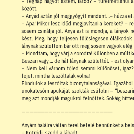
– Tegnap nagyot estem, látod? – türelmetlenül az
között.
– Anyád aztán jól meggyógyít mindent…– húzza el 
– Apa! Mikor lesz időd megjavítani a kereket? – r
sosem csinálja jól. Anya azt is mondja, a lányo
kész. Meg, hogy teljesen fölöslegesen ólálkodok
lánynak születtem bár ott meg sosem vagyok elég 
– Mondtam, hogy várj a sorodra! Különben a múltkor
Beszari vagy,… de hát lánynak születtél. – ezt olyan
– Nem kell várnom tőled semmi különöset, igaz?
fejet, mintha leszóltalak volna!
Elindulok a leszóltak bizonytalanságával. Igazábó
unokatesóm apukáját szokták csúfolni – “beszarin
meg azt mondják magukról felnőttek. Sokáig hitte
———————————————————————-
Anyám halálra váltan terel befelé bennünket a bel
– Kotródj, szedd a lábad!