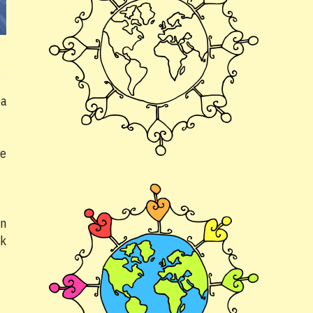
 a
re
án
uk