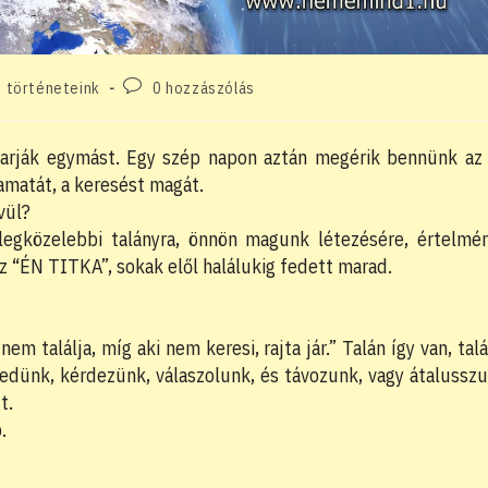
Post
n történeteink
0 hozzászólás
comments:
karják egymást. Egy szép napon aztán megérik bennünk az
yamatát, a keresést magát.
vül?
a legközelebbi talányra, önnön magunk létezésére, értelmé
az “ÉN TITKA”, sokak elől halálukig fedett marad.
nem találja, míg aki nem keresi, rajta jár.” Talán így van, tal
edünk, kérdezünk, válaszolunk, és távozunk, vagy átalussz
t.
.