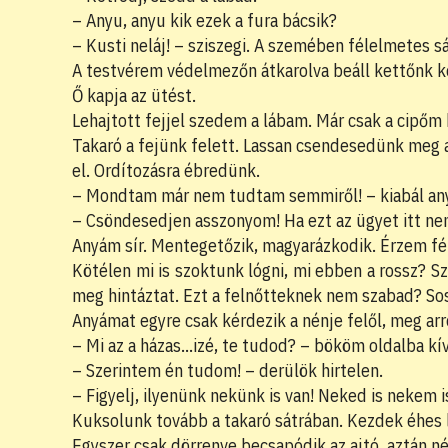
– Anyu, anyu kik ezek a fura bácsik?
– Kusti neláj! – sziszegi. A szemében félelmetes s
A testvérem védelmezőn átkarolva beáll kettőnk k
Ő kapja az ütést.
Lehajtott fejjel szedem a lábam. Már csak a cipő
Takaró a fejünk felett. Lassan csendesedünk meg
el. Ordítozásra ébredünk.
– Mondtam már nem tudtam semmiről! – kiabál any
– Csöndesedjen asszonyom! Ha ezt az ügyet itt nem
Anyám sír. Mentegetőzik, magyarázkodik. Érzem fél.
Kötélen mi is szoktunk lógni, mi ebben a rossz? 
meg hintáztat. Ezt a felnőtteknek nem szabad? So
Anyámat egyre csak kérdezik a nénje felől, meg arró
– Mi az a házas…izé, te tudod? – bököm oldalba kív
– Szerintem én tudom! – derülök hirtelen.
– Figyelj, ilyenünk nekünk is van! Neked is nekem 
Kuksolunk tovább a takaró sátrában. Kezdek éhes le
Egyszer csak dörrenve becsapódik az ajtó, aztán n