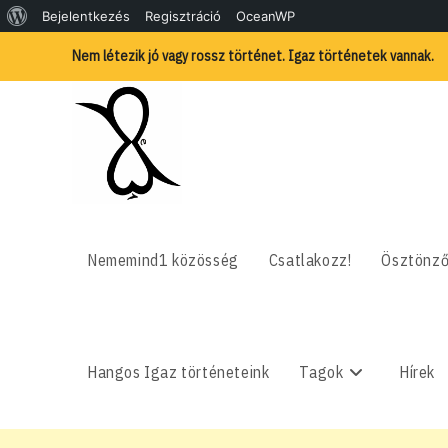
WordPress,
Bejelentkezés
Regisztráció
OceanWP
Skip
a
Nem létezik jó vagy rossz történet. Igaz történetek vannak.
to
content
csodás
Nememind1 közösség
Csatlakozz!
Ösztönző
Hangos Igaz történeteink
Tagok
Hírek