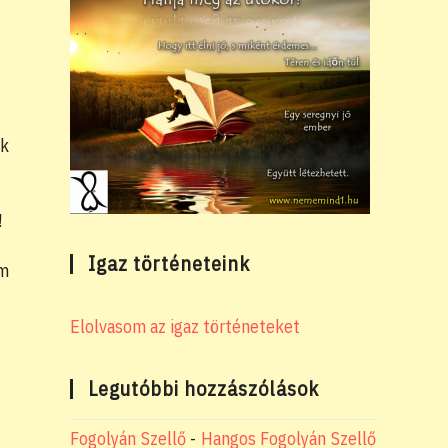
nk
!
Igaz történeteink
óm
Elolvasom az igaz történeteket
Legutóbbi hozzászólások
Fogolyán Szellő
-
Hangos Fogolyán Szellő