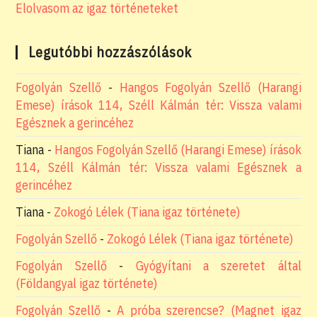
Elolvasom az igaz történeteket
Legutóbbi hozzászólások
Fogolyán Szellő
-
Hangos Fogolyán Szellő (Harangi
Emese) írások 114, Széll Kálmán tér: Vissza valami
Egésznek a gerincéhez
Tiana
-
Hangos Fogolyán Szellő (Harangi Emese) írások
114, Széll Kálmán tér: Vissza valami Egésznek a
gerincéhez
Tiana
-
Zokogó Lélek (Tiana igaz története)
Fogolyán Szellő
-
Zokogó Lélek (Tiana igaz története)
Fogolyán Szellő
-
Gyógyítani a szeretet által
(Földangyal igaz története)
Fogolyán Szellő
-
A próba szerencse? (Magnet igaz