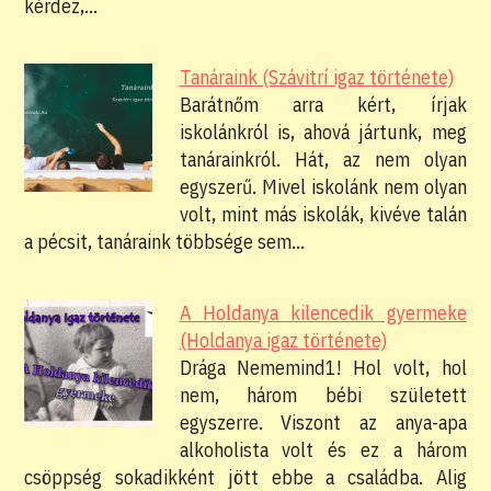
kérdez,…
Tanáraink (Szávitrí igaz története)
Barátnőm arra kért, írjak
iskolánkról is, ahová jártunk, meg
tanárainkról. Hát, az nem olyan
egyszerű. Mivel iskolánk nem olyan
volt, mint más iskolák, kivéve talán
a pécsit, tanáraink többsége sem…
A Holdanya kilencedik gyermeke
(Holdanya igaz története)
Drága Nememind1! Hol volt, hol
nem, három bébi született
egyszerre. Viszont az anya-apa
alkoholista volt és ez a három
csöppség sokadikként jött ebbe a családba. Alig