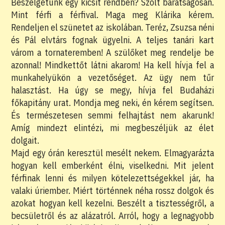
Beszélgetünk egy kicsit rendben? Szólt barátságosan.
Mint férfi a férfival. Maga meg Klárika kérem.
Rendeljen el szünetet az iskolában. Teréz, Zsuzsa néni
és Pál elvtárs fognak ügyelni. A teljes tanári kart
várom a tornateremben! A szülőket meg rendelje be
azonnal! Mindkettőt látni akarom! Ha kell hívja fel a
munkahelyükön a vezetőséget. Az ügy nem tűr
halasztást. Ha úgy se megy, hívja fel Budaházi
főkapitány urat. Mondja meg neki, én kérem segítsen.
És természetesen semmi felhajtást nem akarunk!
Amíg mindezt elintézi, mi megbeszéljük az élet
dolgait.
Majd egy órán keresztül mesélt nekem. Elmagyarázta
hogyan kell emberként élni, viselkedni. Mit jelent
férfinak lenni és milyen kötelezettségekkel jár, ha
valaki úriember. Miért történnek néha rossz dolgok és
azokat hogyan kell kezelni. Beszélt a tisztességről, a
becsületről és az alázatról. Arról, hogy a legnagyobb