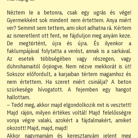
Néztem le a betonra, csak egy ugrás és vége!
Gyermekként sok mindent nem értettem. Anya miért
ver? Semmit sem tettem, ami okot adhatna rá. Kértem
az ismeretlent ott fent, ne fájduljon meg anyám keze.
De megtörtént, újra és újra. És ilyenkor a
faklumpájával folytatta a verést, annak is a sarkával.
Az esetek többségében vagy részegen, vagy
dührohamaitól őrjöngve. Nem nézve mekkorát is üt!
Sokszor előfordult, a karjaiban tértem magamhoz és
nem értettem. Ha szeret miért csinálja? A beton
szürkesége hívogatott. A fejemben egy hangot
hallottam.
– Tedd meg, akkor majd elgondolkozik mit is vesztett!
Majd rájön, milyen értékes voltál! Majd felelősségre
vonja végre valaki, azokért a fájdalmakért, amiket
okozott! Majd, majd, majd!
Akkor nagymamám és keresztanyám jelent meg