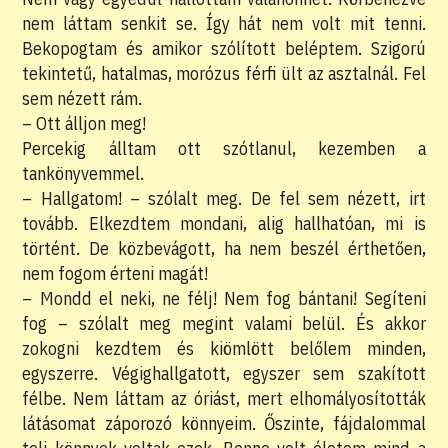
nem láttam senkit se. Így hát nem volt mit tenni.
Bekopogtam és amikor szólított beléptem. Szigorú
tekintetű, hatalmas, morózus férfi ült az asztalnál. Fel
sem nézett rám.
– Ott álljon meg!
Percekig álltam ott szótlanul, kezemben a
tankönyvemmel.
– Hallgatom! – szólalt meg. De fel sem nézett, irt
tovább. Elkezdtem mondani, alig hallhatóan, mi is
történt. De közbevágott, ha nem beszél érthetően,
nem fogom érteni magát!
– Mondd el neki, ne félj! Nem fog bántani! Segíteni
fog – szólalt meg megint valami belül. És akkor
zokogni kezdtem és kiömlött belőlem minden,
egyszerre. Végighallgatott, egyszer sem szakított
félbe. Nem láttam az óriást, mert elhomályosították
látásomat záporozó könnyeim. Őszinte, fájdalommal