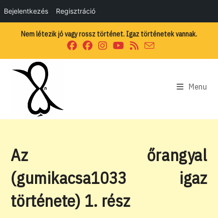
Bejelentkezés
Regisztráció
Skip
Nem létezik jó vagy rossz történet. Igaz történetek vannak.
to
content
Menu
Az őrangyal
(gumikacsa1033 igaz
története) 1. rész