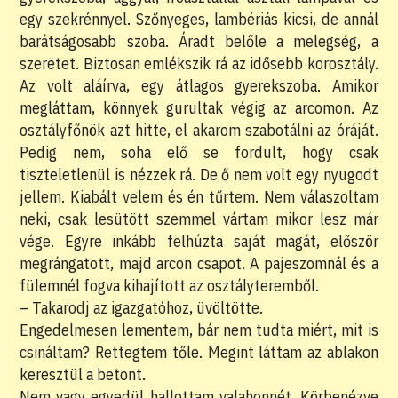
egy szekrénnyel. Szőnyeges, lambériás kicsi, de annál
barátságosabb szoba. Áradt belőle a melegség, a
szeretet. Biztosan emlékszik rá az idősebb korosztály.
Az volt aláírva, egy átlagos gyerekszoba. Amikor
megláttam, könnyek gurultak végig az arcomon. Az
osztályfőnök azt hitte, el akarom szabotálni az óráját.
Pedig nem, soha elő se fordult, hogy csak
tiszteletlenül is nézzek rá. De ő nem volt egy nyugodt
jellem. Kiabált velem és én tűrtem. Nem válaszoltam
neki, csak lesütött szemmel vártam mikor lesz már
vége. Egyre inkább felhúzta saját magát, először
megrángatott, majd arcon csapot. A pajeszomnál és a
fülemnél fogva kihajított az osztályteremből.
– Takarodj az igazgatóhoz, üvöltötte.
Engedelmesen lementem, bár nem tudta miért, mit is
csináltam? Rettegtem tőle. Megint láttam az ablakon
keresztül a betont.
Nem vagy egyedül hallottam valahonnét. Körbenézve