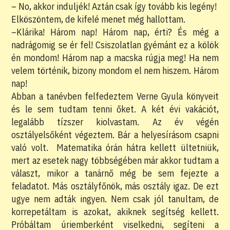
– No, akkor induljék! Aztán csak így tovább kis legény!
Elköszöntem, de kifelé menet még hallottam.
–Klárika! Három nap! Három nap, érti? És még a
nadrágomig se ér fel! Csiszolatlan gyémánt ez a kölök
én mondom! Három nap a macska rúgja meg! Ha nem
velem történik, bizony mondom el nem hiszem. Három
nap!
Abban a tanévben felfedeztem Verne Gyula könyveit
és le sem tudtam tenni őket. A két évi vakációt,
legalább tízszer kiolvastam. Az év végén
osztályelsőként végeztem. Bár a helyesírásom csapni
való volt. Matematika órán hátra kellett ültetniük,
mert az esetek nagy többségében már akkor tudtam a
választ, mikor a tanárnő még be sem fejezte a
feladatot. Más osztályfőnök, más osztály igaz. De ezt
ugye nem adták ingyen. Nem csak jól tanultam, de
korrepetáltam is azokat, akiknek segítség kellett.
Próbáltam úriemberként viselkedni, segíteni a