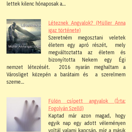
lettek kilenc hónaposak a…
Léteznek Angyalok? (Müller Anna
igaz története)
Szeretném megosztani veletek
életem egy apró részét, mely
megváltoztatta az életem és
bizonyította Nekem egy Égi
nemzet létezését. 2016 nyarán meghaltam a
Városliget közepén a barátaim és a szerelmem
szeme…
Fülön csípett angyalok (Írta:
Fogolyán Szellő)
Kaptad már azon magad, hogy
egyik nap egy adott véleményen
voltál valami kapcsán, míg a másik