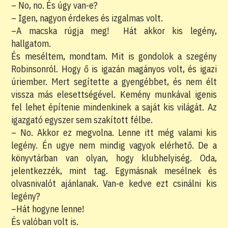
– No, no. És úgy van-e?
– Igen, nagyon érdekes és izgalmas volt.
–A macska rúgja meg! Hát akkor kis legény,
hallgatom.
És meséltem, mondtam. Mit is gondolok a szegény
Robinsonról. Hogy ő is igazán magányos volt, és igazi
úriember. Mert segítette a gyengébbet, és nem élt
vissza más elesettségével. Kemény munkával igenis
fel lehet építenie mindenkinek a saját kis világát. Az
igazgató egyszer sem szakított félbe.
– No. Akkor ez megvolna. Lenne itt még valami kis
legény. Én ugye nem mindig vagyok elérhető. De a
könyvtárban van olyan, hogy klubhelyiség. Oda,
jelentkezzék, mint tag. Egymásnak mesélnek és
olvasnivalót ajánlanak. Van-e kedve ezt csinálni kis
legény?
–Hát hogyne lenne!
És valóban volt is.