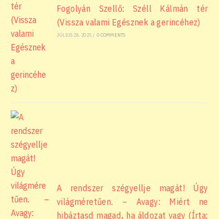
Fogolyán Szellő: Széll Kálmán tér
(Vissza valami Egésznek a gerincéhez)
JÚLIUS 28, 2025
/
0 COMMENTS
A rendszer szégyellje magát! Úgy
világméretűen. – Avagy: Miért ne
hibáztasd magad, ha áldozat vagy (Írta: