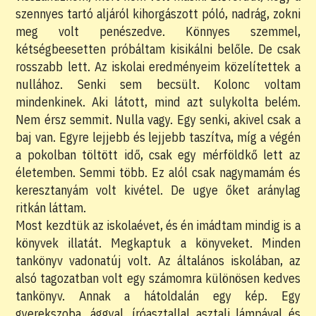
szennyes tartó aljáról kihorgászott póló, nadrág, zokni
meg volt penészedve. Könnyes szemmel,
kétségbeesetten próbáltam kisikálni belőle. De csak
rosszabb lett. Az iskolai eredményeim közelítettek a
nullához. Senki sem becsült. Kolonc voltam
mindenkinek. Aki látott, mind azt sulykolta belém.
Nem érsz semmit. Nulla vagy. Egy senki, akivel csak a
baj van. Egyre lejjebb és lejjebb taszítva, míg a végén
a pokolban töltött idő, csak egy mérföldkő lett az
életemben. Semmi több. Ez alól csak nagymamám és
keresztanyám volt kivétel. De ugye őket aránylag
ritkán láttam.
Most kezdtük az iskolaévet, és én imádtam mindig is a
könyvek illatát. Megkaptuk a könyveket. Minden
tankönyv vadonatúj volt. Az általános iskolában, az
alsó tagozatban volt egy számomra különösen kedves
tankönyv. Annak a hátoldalán egy kép. Egy
gyerekszoba, ággyal, íróasztallal asztali lámpával és