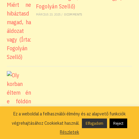
Fogolyán Szellő)
MÁRCIUS 23, 2025
/
0 COMMENTS
Ez a weboldal a felhasználói élmény és az alapvető funkciók
végrehajtásához Cookiekat használ.
Elfogadom
Reject
Oly korban éltem én e földön 2. –
Részletek
Amikor a politikai véleménykülönbség