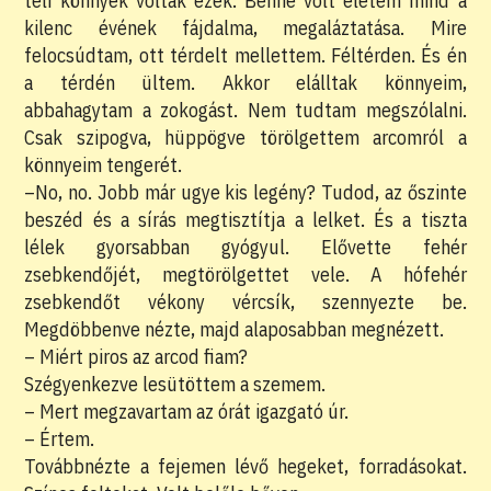
teli könnyek voltak ezek. Benne volt életem mind a
kilenc évének fájdalma, megaláztatása. Mire
felocsúdtam, ott térdelt mellettem. Féltérden. És én
a térdén ültem. Akkor elálltak könnyeim,
abbahagytam a zokogást. Nem tudtam megszólalni.
Csak szipogva, hüppögve törölgettem arcomról a
könnyeim tengerét.
–No, no. Jobb már ugye kis legény? Tudod, az őszinte
beszéd és a sírás megtisztítja a lelket. És a tiszta
lélek gyorsabban gyógyul. Elővette fehér
zsebkendőjét, megtörölgettet vele. A hófehér
zsebkendőt vékony vércsík, szennyezte be.
Megdöbbenve nézte, majd alaposabban megnézett.
– Miért piros az arcod fiam?
Szégyenkezve lesütöttem a szemem.
– Mert megzavartam az órát igazgató úr.
– Értem.
Továbbnézte a fejemen lévő hegeket, forradásokat.