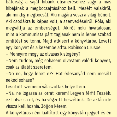
bátorság a saját hibánk elismeréséhez vagy a más
hibájának a megbocsájtásához kell. Mesélt valakiről,
aki mindig megbocsát. Aki magára veszi a világ bűneit.
Aki csodákra is képes volt, a szenvedéseiről. Róla, aki
megváltja az emberiséget. Akiről neki hivatalosan,
mint a kommunista párt tagjának nem is lenne szabad
említést se tenni. Majd átkísért a könyvtárba. Levett
egy könyvet és a kezembe adta. Robinson Crusoe.
– Mennyire megy az olvasás kislegény?
–Nem tudom, még sohasem olvastam valódi könyvet,
csak az illatát szeretem.
–No no, hogy lehet ez? Hát édesanyád nem mesélt
neked sohase?
Lesütött szemeim válaszoltak helyettem.
–Na, ne lógassa az orrát kérem! Legyen férfi! Tessék,
ezt olvassa el, és ha végzett beszélünk. De aztán ide
vissza kell hoznia. Jöjjön kérem.
A könyvtáros néni kiállított egy könyvtári jegyet és én