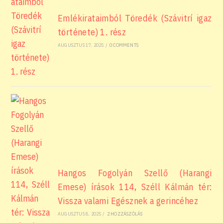
Emlékirataimból Töredék (Szávitrí igaz
története) 1. rész
AUGUSZTUS 17, 2025
/
0 COMMENTS
Hangos Fogolyán Szellő (Harangi
Emese) írások 114, Széll Kálmán tér:
Vissza valami Egésznek a gerincéhez
AUGUSZTUS 8, 2025
/
2 HOZZÁSZÓLÁS