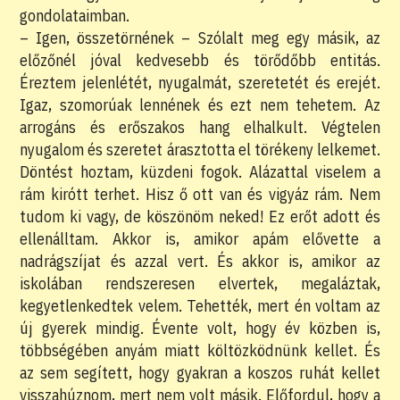
gondolataimban.
– Igen, összetörnének – Szólalt meg egy másik, az
előzőnél jóval kedvesebb és törődőbb entitás.
Éreztem jelenlétét, nyugalmát, szeretetét és erejét.
Igaz, szomorúak lennének és ezt nem tehetem. Az
arrogáns és erőszakos hang elhalkult. Végtelen
nyugalom és szeretet árasztotta el törékeny lelkemet.
Döntést hoztam, küzdeni fogok. Alázattal viselem a
rám kirótt terhet. Hisz ő ott van és vigyáz rám. Nem
tudom ki vagy, de köszönöm neked! Ez erőt adott és
ellenálltam. Akkor is, amikor apám elővette a
nadrágszíjat és azzal vert. És akkor is, amikor az
iskolában rendszeresen elvertek, megaláztak,
kegyetlenkedtek velem. Tehették, mert én voltam az
új gyerek mindig. Évente volt, hogy év közben is,
többségében anyám miatt költözködnünk kellet. És
az sem segített, hogy gyakran a koszos ruhát kellet
visszahúznom, mert nem volt másik. Előfordul, hogy a