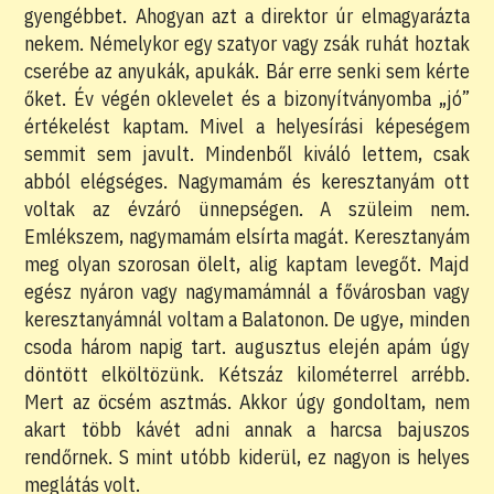
gyengébbet. Ahogyan azt a direktor úr elmagyarázta
nekem. Némelykor egy szatyor vagy zsák ruhát hoztak
cserébe az anyukák, apukák. Bár erre senki sem kérte
őket. Év végén oklevelet és a bizonyítványomba „jó”
értékelést kaptam. Mivel a helyesírási képeségem
semmit sem javult. Mindenből kiváló lettem, csak
abból elégséges. Nagymamám és keresztanyám ott
voltak az évzáró ünnepségen. A szüleim nem.
Emlékszem, nagymamám elsírta magát. Keresztanyám
meg olyan szorosan ölelt, alig kaptam levegőt. Majd
egész nyáron vagy nagymamámnál a fővárosban vagy
keresztanyámnál voltam a Balatonon. De ugye, minden
csoda három napig tart. augusztus elején apám úgy
döntött elköltözünk. Kétszáz kilométerrel arrébb.
Mert az öcsém asztmás. Akkor úgy gondoltam, nem
akart több kávét adni annak a harcsa bajuszos
rendőrnek. S mint utóbb kiderül, ez nagyon is helyes
meglátás volt.