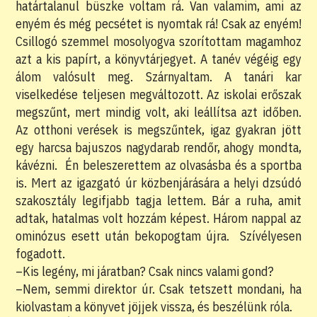
határtalanul büszke voltam rá. Van valamim, ami az
enyém és még pecsétet is nyomtak rá! Csak az enyém!
Csillogó szemmel mosolyogva szorítottam magamhoz
azt a kis papírt, a könyvtárjegyet. A tanév végéig egy
álom valósult meg. Szárnyaltam. A tanári kar
viselkedése teljesen megváltozott. Az iskolai erőszak
megszűnt, mert mindig volt, aki leállítsa azt időben.
Az otthoni verések is megszűntek, igaz gyakran jött
egy harcsa bajuszos nagydarab rendőr, ahogy mondta,
kávézni. Én beleszerettem az olvasásba és a sportba
is. Mert az igazgató úr közbenjárására a helyi dzsúdó
szakosztály legifjabb tagja lettem. Bár a ruha, amit
adtak, hatalmas volt hozzám képest. Három nappal az
ominózus esett után bekopogtam újra. Szívélyesen
fogadott.
–Kis legény, mi járatban? Csak nincs valami gond?
–Nem, semmi direktor úr. Csak tetszett mondani, ha
kiolvastam a könyvet jöjjek vissza, és beszélünk róla.