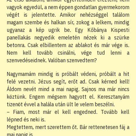
vagyok egyedül, a nem éppen gondatlan gyermekorom
végét is jelentette. Amikor nehézséggel találom
magam szembe és halkan sír, zokog a lelkem, mindig
ugyanaz a kép ugrik be. Egy Kőbánya Kispesti
panellakás negyedik emeletén nézek ki a szürke
betonra. Csak elbillentem az ablakot és már vége is.
Nem kell tovább csinálni, vége tud lenni a
szenvedéseidnek. Valóban szenvedtem?
Nagymamám mindig is próbált védeni, próbált a hit
felé vezetni. Jézus segít, erőt ad. Csak kérned kell!
Áldom nevét mind a mai napig. Sajnos ma már nincs
köztünk. Engem mégsem hagyott el. Keresztanyám
tizenöt évvel a halála után ült le velem beszélni.
– Fiam, most már el kell engedned. Tovább kell
lépned és neki is.
Megtettem, mert szerettem őt. Bár rettenetesen fáj a
mai napig is.