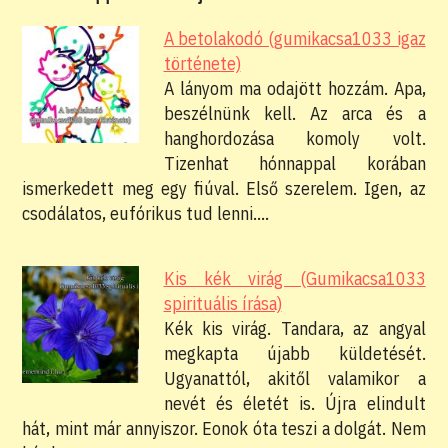
A betolakodó (gumikacsa1033 igaz
története)
A lányom ma odajött hozzám. Apa,
beszélnünk kell. Az arca és a
hanghordozása komoly volt.
Tizenhat hónnappal korában
ismerkedett meg egy fiúval. Első szerelem. Igen, az
csodálatos, eufórikus tud lenni.…
Kis kék virág (Gumikacsa1033
spirituális írása)
Kék kis virág. Tandara, az angyal
megkapta újabb küldetését.
Ugyanattól, akitől valamikor a
nevét és életét is. Újra elindult
hát, mint már annyiszor. Eonok óta teszi a dolgát. Nem