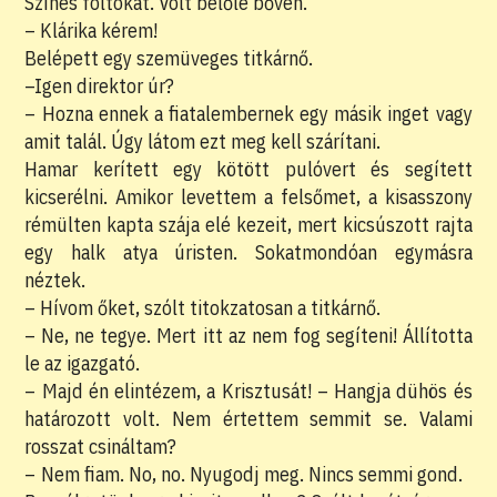
Színes foltokat. Volt belőle bőven.
– Klárika kérem!
Belépett egy szemüveges titkárnő.
–Igen direktor úr?
– Hozna ennek a fiatalembernek egy másik inget vagy
amit talál. Úgy látom ezt meg kell szárítani.
Hamar kerített egy kötött pulóvert és segített
kicserélni. Amikor levettem a felsőmet, a kisasszony
rémülten kapta szája elé kezeit, mert kicsúszott rajta
egy halk atya úristen. Sokatmondóan egymásra
néztek.
– Hívom őket, szólt titokzatosan a titkárnő.
– Ne, ne tegye. Mert itt az nem fog segíteni! Állította
le az igazgató.
– Majd én elintézem, a Krisztusát! – Hangja dühös és
határozott volt. Nem értettem semmit se. Valami
rosszat csináltam?
– Nem fiam. No, no. Nyugodj meg. Nincs semmi gond.