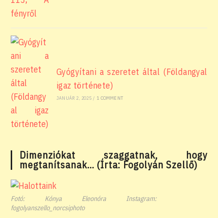
Gyógyítani a szeretet által (Földangyal
igaz története)
JANUÁR 2, 2025
/
1 COMMENT
Dimenziókat szaggatnak, hogy
megtanítsanak… (Írta: Fogolyán Szellő)
Fotó: Kónya Eleonóra Instagram:
fogolyanszello_norcsiphoto