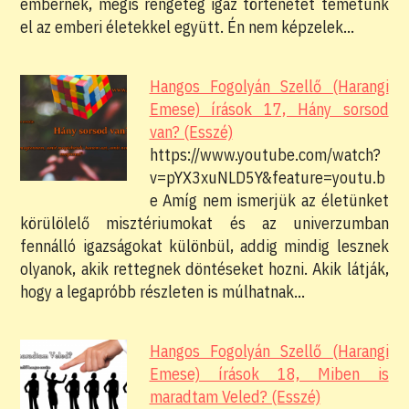
embernek, mégis rengeteg igaz történetet temetünk
el az emberi életekkel együtt. Én nem képzelek…
Hangos Fogolyán Szellő (Harangi
Emese) írások 17, Hány sorsod
van? (Esszé)
https://www.youtube.com/watch?
v=pYX3xuNLD5Y&feature=youtu.b
e Amíg nem ismerjük az életünket
körülölelő misztériumokat és az univerzumban
fennálló igazságokat különbül, addig mindig lesznek
olyanok, akik rettegnek döntéseket hozni. Akik látják,
hogy a legapróbb részleten is múlhatnak…
Hangos Fogolyán Szellő (Harangi
Emese) írások 18, Miben is
maradtam Veled? (Esszé)