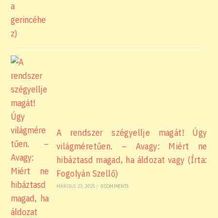
A rendszer szégyellje magát! Úgy
világméretűen. – Avagy: Miért ne
hibáztasd magad, ha áldozat vagy (Írta:
Fogolyán Szellő)
MÁRCIUS 23, 2025
/
0 COMMENTS