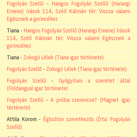
Fogolyán Szellő
-
Hangos Fogolyán Szellő (Harangi
Emese) írások 114, Széll Kálmán tér: Vissza valami
Egésznek a gerincéhez
Tiana
-
Hangos Fogolyán Szellő (Harangi Emese) írások
114, Széll Kálmán tér: Vissza valami Egésznek a
gerincéhez
Tiana
-
Zokogó Lélek (Tiana igaz története)
Fogolyán Szellő
-
Zokogó Lélek (Tiana igaz története)
Fogolyán Szellő
-
Gyógyítani a szeretet által
(Földangyal igaz története)
Fogolyán Szellő
-
A próba szerencse? (Magnet igaz
története)
Attila Korom
-
Égbolton szeretkezős (Írta: Fogolyán
Szellő)