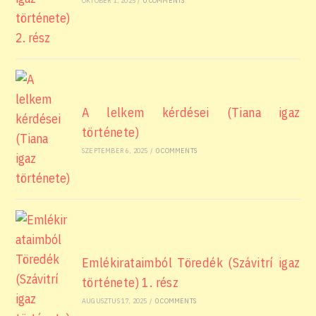
OKTÓBER 1, 2025
/
0 COMMENTS
A lelkem kérdései (Tiana igaz
története)
SZEPTEMBER 6, 2025
/
0 COMMENTS
Emlékirataimból Töredék (Szávitrí igaz
története) 1. rész
AUGUSZTUS 17, 2025
/
0 COMMENTS