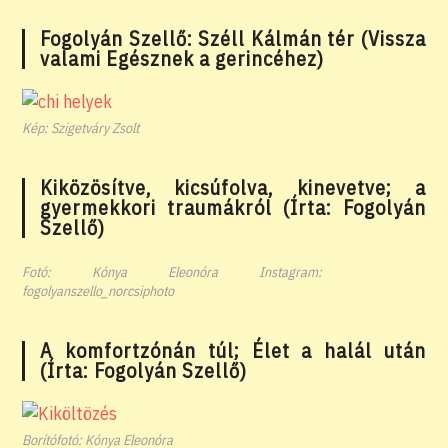
Fogolyán Szellő: Széll Kálmán tér (Vissza
valami Egésznek a gerincéhez)
Kép: Szigetváry Zsolt
Kiközösítve, kicsúfolva, kinevetve; a
gyermekkori traumákról (Írta: Fogolyán
Szellő)
Fotó: Kónya Eleonóra Instagram:
fogolyanszello_norcsiphoto
A komfortzónán túl; Élet a halál után
(Írta: Fogolyán Szellő)
Borítófotó: Kónya Eleonóra