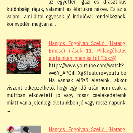
az egyetlen igazi és drasztikus
különbség rájuk, valamint az életükre nézve. Ez az a
valami, ami által egyesek jó indulóval rendelkeznek,
könnyedén megvan a…
Hangos Fogolyán Szellő (Harangi
Emese) írások 11, Pillangóhatás
életeinken innen és túl (Esszé)
https://www.youtube.com/watch?
v=6Y_APOilHXg&feature=youtu.be
Ha vannak előző életeink, akkor
viszont elképzelhető, hogy egy idő után nem csak a
múltban elkövetett jó vagy rossz cselekedeteink
miatt van a jelenlegi életünkben jó vagy rossz napunk,
…
Hangos Fogolyán Szellő (Harangi