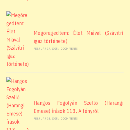
Megöregedtem: Élet Miával (Szávitrí
igaz története)
FEBRUÁR 17, 2025
/
0 COMMENTS
Hangos Fogolyán Szellő (Harangi
Emese) írások 113, A fényről
FEBRUÁR 14, 2025
/
0 COMMENTS