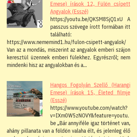
Emese) írások 12, Fülön csípett
Angyalok (Esszé)
https://youtu.be/QKSM8SjQ1xU A
passzus szövege írott formában itt
található:
https://www.nememind1.hu/fulon-csipett-angyalok/
Van az a mondás, miszerint az angyalok emberi szájon
keresztül üzennek emberi fülekhez. Egyrészről; nem
mindenki hisz az angyalokban és a…
Hangos Fogolyán Szellő (Harangi
Emese) írások 15, Életed filmje
(Esszé)
https://www.youtube.com/watch?
v=IXm0W5zNOVY&feature=youtu.
be „Bár annyiféle igaz történet van,
ahány pillanata van a földön valaha élt, és jelenleg élő