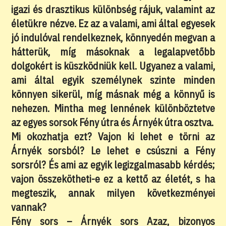
igazi és drasztikus különbség rájuk, valamint az
életükre nézve. Ez az a valami, ami által egyesek
jó indulóval rendelkeznek, könnyedén megvan a
hátterük, míg másoknak a legalapvetőbb
dolgokért is küszködniük kell. Ugyanez a valami,
ami által egyik személynek szinte minden
könnyen sikerül, míg másnak még a könnyű is
nehezen. Mintha meg lennének különböztetve
az egyes sorsok Fény útra és Árnyék útra osztva.
Mi okozhatja ezt? Vajon ki lehet e törni az
Árnyék sorsból? Le lehet e csúszni a Fény
sorsról? És ami az egyik legizgalmasabb kérdés;
vajon összekötheti-e ez a kettő az életét, s ha
megteszik, annak milyen következményei
vannak?
Fény sors – Árnyék sors Azaz, bizonyos