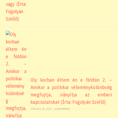
Oly korban éltem én e földön 2. –
Amikor a politikai véleménykülönbség
megfojtja, irányítja az emberi
kapcsolatokat (Írta: Fogolyán Szellő)
MÁRCIUS 20, 2025
/
0 COMMENTS