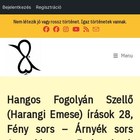
Bejelentkezés
Regisztráció
Skip
Nem létezik jó vagy rossz történet. Igaz történetek vannak.
to
content
Menu
Hangos Fogolyán Szellő
(Harangi Emese) írások 28,
Fény sors – Árnyék sors