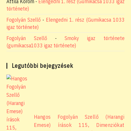
Attila Korom
-
Elengedni 1. rész (Gumikacsa 1033 igaz
története)
Fogolyán Szellő
-
Elengedni 1. rész (Gumikacsa 1033
igaz története)
Fogolyán Szellő
-
Smoky igaz története
(gumikacsa1033 igaz története)
Legutóbbi bejegyzések
Hangos Fogolyán Szellő (Harangi
Emese) írások 115, Dimenziókat