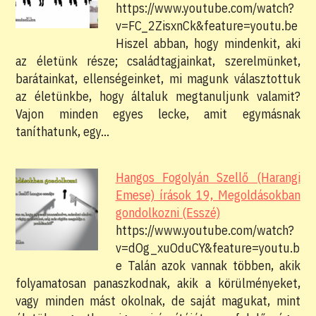
https://www.youtube.com/watch?
v=FC_2ZisxnCk&feature=youtu.be
Hiszel abban, hogy mindenkit, aki
az életünk része; családtagjainkat, szerelmünket,
barátainkat, ellenségeinket, mi magunk választottuk
az életünkbe, hogy általuk megtanuljunk valamit?
Vajon minden egyes lecke, amit egymásnak
taníthatunk, egy…
Hangos Fogolyán Szellő (Harangi
Emese) írások 19, Megoldásokban
gondolkozni (Esszé)
https://www.youtube.com/watch?
v=dOg_xuOduCY&feature=youtu.b
e Talán azok vannak többen, akik
folyamatosan panaszkodnak, akik a körülményeket,
vagy minden mást okolnak, de saját magukat, mint