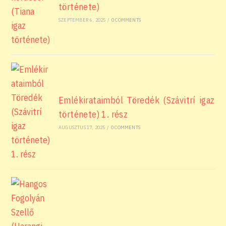
története)
SZEPTEMBER 6, 2025
/
0 COMMENTS
Emlékirataimból Töredék (Szávitrí igaz
története) 1. rész
AUGUSZTUS 17, 2025
/
0 COMMENTS