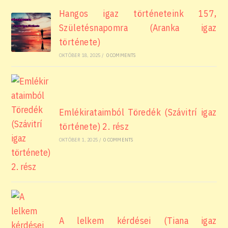
Hangos igaz történeteink 157,
Születésnapomra (Aranka igaz
története)
OKTÓBER 18, 2025
/
0 COMMENTS
Emlékirataimból Töredék (Szávitrí igaz
története) 2. rész
OKTÓBER 1, 2025
/
0 COMMENTS
A lelkem kérdései (Tiana igaz