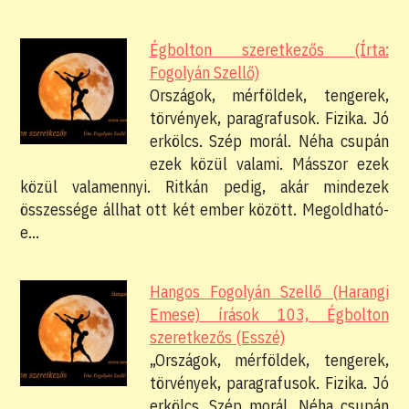
Égbolton szeretkezős (Írta:
Fogolyán Szellő)
Országok, mérföldek, tengerek,
törvények, paragrafusok. Fizika. Jó
erkölcs. Szép morál. Néha csupán
ezek közül valami. Másszor ezek
közül valamennyi. Ritkán pedig, akár mindezek
összessége állhat ott két ember között. Megoldható-
e…
Hangos Fogolyán Szellő (Harangi
Emese) írások 103, Égbolton
szeretkezős (Esszé)
„Országok, mérföldek, tengerek,
törvények, paragrafusok. Fizika. Jó
erkölcs. Szép morál. Néha csupán