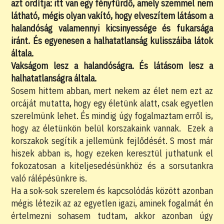
azt ordítja: itt van egy fényfürdő, amely szemmel nem
látható, mégis olyan vakító, hogy elveszítem látásom a
halandóság valamennyi kicsinyessége és fukarsága
iránt. És egyenesen a halhatatlanság kulisszáiba látok
általa.
Vakságom lesz a halandóságra. És látásom lesz a
halhatatlanságra általa.
Sosem hittem abban, mert nekem az élet nem ezt az
orcáját mutatta, hogy egy életünk alatt, csak egyetlen
szerelmünk lehet. És mindig úgy fogalmaztam erről is,
hogy az életünkön belül korszakaink vannak. Ezek a
korszakok segítik a jellemünk fejlődését. S most már
hiszek abban is, hogy ezeken keresztül juthatunk el
fokozatosan a kiteljesedésünkhöz és a sorsutankra
való rálépésünkre is.
Ha a sok-sok szerelem és kapcsolódás között azonban
mégis létezik az az egyetlen igazi, aminek fogalmát én
értelmezni sohasem tudtam, akkor azonban úgy