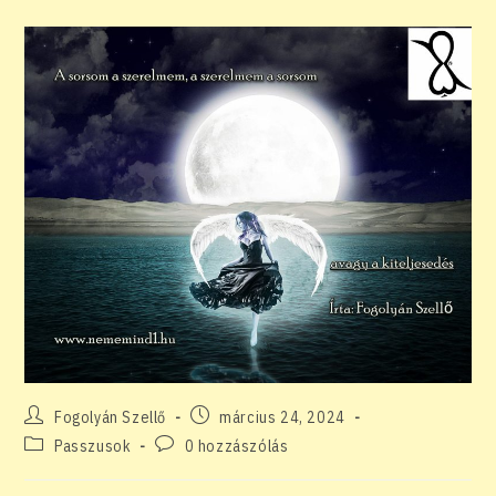
Post
Post
Fogolyán Szellő
március 24, 2024
author:
published:
Post
Post
Passzusok
0 hozzászólás
category:
comments: