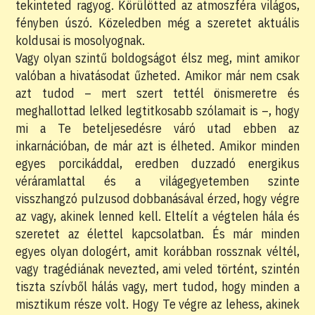
tekinteted ragyog. Körülötted az atmoszféra világos,
fényben úszó. Közeledben még a szeretet aktuális
koldusai is mosolyognak.
Vagy olyan szintű boldogságot élsz meg, mint amikor
valóban a hivatásodat űzheted. Amikor már nem csak
azt tudod – mert szert tettél önismeretre és
meghallottad lelked legtitkosabb szólamait is –, hogy
mi a Te beteljesedésre váró utad ebben az
inkarnációban, de már azt is élheted. Amikor minden
egyes porcikáddal, eredben duzzadó energikus
véráramlattal és a világegyetemben szinte
visszhangzó pulzusod dobbanásával érzed, hogy végre
az vagy, akinek lenned kell. Eltelít a végtelen hála és
szeretet az élettel kapcsolatban. És már minden
egyes olyan dologért, amit korábban rossznak véltél,
vagy tragédiának nevezted, ami veled történt, szintén
tiszta szívből hálás vagy, mert tudod, hogy minden a
misztikum része volt. Hogy Te végre az lehess, akinek