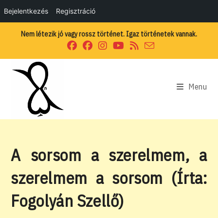
Bejelentkezés
Regisztráció
Skip
Nem létezik jó vagy rossz történet. Igaz történetek vannak.
to
content
Menu
A sorsom a szerelmem, a
szerelmem a sorsom (Írta:
Fogolyán Szellő)