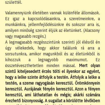
születtél.
Valamennyiünk életében vannak különféle állomások.
Ez igaz a kapcsolódásainkra, a szerelmeinkre, a
munkáinkra, jellemfejlődésünkre és sokszor arra is,
amilyen minőség szerint éljük az életünket. (Alacsony
vagy magasabb rezgés.)
A legmagasabb rezgésszintünk szerinti jól élésről én
úgy vélekedek, hogy akkor találunk rá arra a
sorsutunkra, amikor magunkból és az életünkből is
kihozzuk a legnagyobb maximumot. Ez
összetéveszthetetlen minden mással.
Mert olyan
szintű kiteljesedett érzés tölti el ilyenkor az egyént,
hogy a lelke szinte átfolyik a testén. Átfolyik a lelke a
testén, a szeme ragyogásán keresztül. Örömkönnyein
keresztül. Aurájának fényén keresztül. Azon a fényen
keresztül, ami láthatatlan és mégis; akárki számára
érezhető bizonyosság. A sugallat a körülötte lévőkben