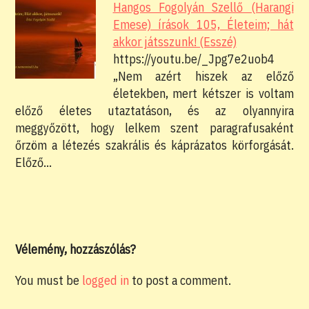
Hangos Fogolyán Szellő (Harangi
Emese) írások 105, Életeim; hát
akkor játsszunk! (Esszé)
https://youtu.be/_Jpg7e2uob4
„Nem azért hiszek az előző
életekben, mert kétszer is voltam
előző életes utaztatáson, és az olyannyira
meggyőzött, hogy lelkem szent paragrafusaként
őrzöm a létezés szakrális és káprázatos körforgását.
Előző…
Vélemény, hozzászólás?
You must be
logged in
to post a comment.