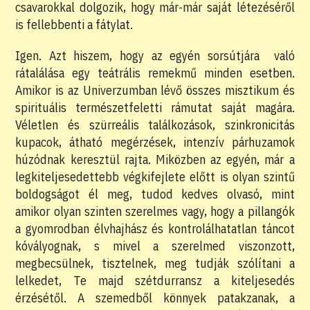
csavarokkal dolgozik, hogy már-már saját létezéséről
is fellebbenti a fátylat.
Igen. Azt hiszem, hogy az egyén sorsútjára való
rátalálása egy teátrális remekmű minden esetben.
Amikor is az Univerzumban lévő összes misztikum és
spirituális természetfeletti rámutat saját magára.
Véletlen és szürreális találkozások, szinkronicitás
kupacok, átható megérzések, intenzív párhuzamok
húzódnak keresztül rajta. Miközben az egyén, már a
legkiteljesedettebb végkifejlete előtt is olyan szintű
boldogságot él meg, tudod kedves olvasó, mint
amikor olyan szinten szerelmes vagy, hogy a pillangók
a gyomrodban élvhajhász és kontrolálhatatlan táncot
kóvályognak, s mivel a szerelmed viszonzott,
megbecsülnek, tisztelnek, meg tudják szólítani a
lelkedet, Te majd szétdurransz a kiteljesedés
érzésétől. A szemedből könnyek patakzanak, a