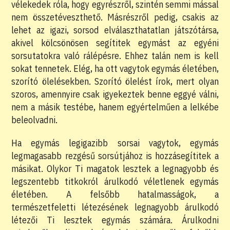
vélekedek róla, hogy egyrészről, szintén semmi mással
nem összetéveszthető. Másrészről pedig, csakis az
lehet az igazi, sorsod elválaszthatatlan játszótársa,
akivel kölcsönösen segítitek egymást az egyéni
sorsutatokra való rálépésre. Ehhez talán nem is kell
sokat tennetek. Elég, ha ott vagytok egymás életében,
szorító ölelésekben. Szorító ölelést írok, mert olyan
szoros, amennyire csak igyekeztek benne eggyé válni,
nem a másik testébe, hanem egyértelműen a lelkébe
beleolvadni.
Ha egymás legigazibb sorsai vagytok, egymás
legmagasabb rezgésű sorsútjához is hozzásegítitek a
másikat. Olykor Ti magatok lesztek a legnagyobb és
legszentebb titkokról árulkodó véletlenek egymás
életében. A felsőbb hatalmasságok, a
természetfeletti létezésének legnagyobb árulkodó
létezői Ti lesztek egymás számára. Árulkodni