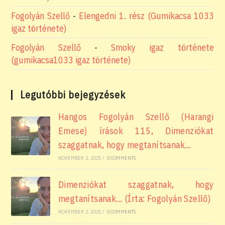
Fogolyán Szellő
-
Elengedni 1. rész (Gumikacsa 1033
igaz története)
Fogolyán Szellő
-
Smoky igaz története
(gumikacsa1033 igaz története)
Legutóbbi bejegyzések
Hangos Fogolyán Szellő (Harangi
Emese) írások 115, Dimenziókat
szaggatnak, hogy megtanítsanak…
NOVEMBER 2, 2025
/
0 COMMENTS
Dimenziókat szaggatnak, hogy
megtanítsanak… (Írta: Fogolyán Szellő)
NOVEMBER 2, 2025
/
0 COMMENTS