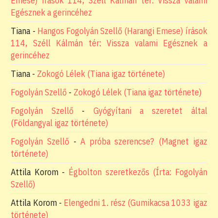
Emese) írások 114, Széll Kálmán tér: Vissza valami
Egésznek a gerincéhez
Tiana
-
Hangos Fogolyán Szellő (Harangi Emese) írások
114, Széll Kálmán tér: Vissza valami Egésznek a
gerincéhez
Tiana
-
Zokogó Lélek (Tiana igaz története)
Fogolyán Szellő
-
Zokogó Lélek (Tiana igaz története)
Fogolyán Szellő
-
Gyógyítani a szeretet által
(Földangyal igaz története)
Fogolyán Szellő
-
A próba szerencse? (Magnet igaz
története)
Attila Korom
-
Égbolton szeretkezős (Írta: Fogolyán
Szellő)
Attila Korom
-
Elengedni 1. rész (Gumikacsa 1033 igaz
története)