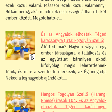
ezek közül valami. Másszor ezek közül valamennyi.
Ritkán pedig, akár mindezek összessége állhat ott két
ember között. Megoldható-e…
És az Angyalok elhoztak Téged
karácsonyra (Írta: Fogolyán Szellő)
Átélted már? Nagyon vágysz egy
ember társaságára, a találkozás és
az együttlét bármilyen okból
kifolyólag mégis lehetetlennek
tűnik, és mire a szenteste elérkezik, az Ég megadja
Neked a legnagyobb ajándékot.…
Hangos Fogolyán Szellő (Harangi
Emese) írások 104, És az Angyalok
elhoztak Téged karácsonyra