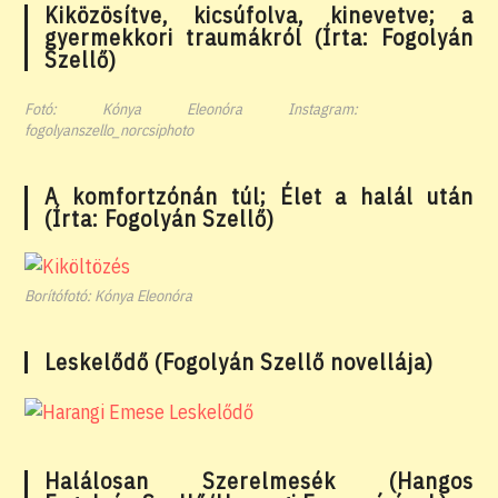
Kiközösítve, kicsúfolva, kinevetve; a
gyermekkori traumákról (Írta: Fogolyán
Szellő)
Fotó: Kónya Eleonóra Instagram:
fogolyanszello_norcsiphoto
A komfortzónán túl; Élet a halál után
(Írta: Fogolyán Szellő)
Borítófotó: Kónya Eleonóra
Leskelődő (Fogolyán Szellő novellája)
Halálosan Szerelmesék (Hangos