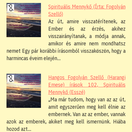
Spirituális Mennykő (Írta: Fogolyán
Szellő)
Az út, amire visszatérítenek, az
Ember és az érzés, akihez
visszairányítanak, a módja annak,
amikor és amire nem mondhatsz
nemet Egy pár korábbi írásomból visszaköszön, hogy a
harmincas éveim elején…
Hangos Fogolyán Szellő (Harangi
Emese) írások 102, Spirituális
Mennykő (Esszé)
„Ma már tudom, hogy van az az út,
amit egyszerűen meg kell élnie az
embernek. Van az az ember, vannak
azok az emberek, akiket meg kell ismernünk. Hiába
hozod azt…