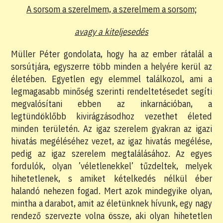
A sorsom a szerelmem, a szerelmem a sorsom;
avagy a kiteljesedés
Müller Péter gondolata, hogy ha az ember rátalál a
sorsútjára, egyszerre több minden a helyére kerül az
életében. Egyetlen egy elemmel találkozol, ami a
legmagasabb minőség szerinti rendeltetésedet segíti
megvalósítani ebben az inkarnációban, a
legtündöklőbb kivirágzásodhoz vezethet életed
minden területén. Az igaz szerelem gyakran az igazi
hivatás megéléséhez vezet, az igaz hivatás megélése,
pedig az igaz szerelem megtalálásához. Az egyes
fordulók, olyan ’véletlenekkel’ tűzdeltek, melyek
hihetetlenek, s amiket kételkedés nélkül éber
halandó nehezen fogad. Mert azok mindegyike olyan,
mintha a darabot, amit az életünknek hívunk, egy nagy
rendező szervezte volna össze, aki olyan hihetetlen