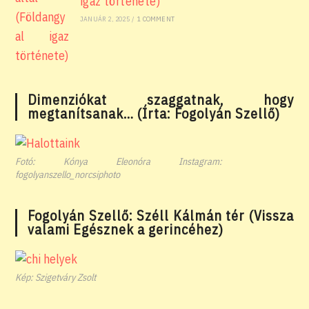
igaz története)
JANUÁR 2, 2025
/
1 COMMENT
Dimenziókat szaggatnak, hogy
megtanítsanak… (Írta: Fogolyán Szellő)
Fotó: Kónya Eleonóra Instagram:
fogolyanszello_norcsiphoto
Fogolyán Szellő: Széll Kálmán tér (Vissza
valami Egésznek a gerincéhez)
Kép: Szigetváry Zsolt