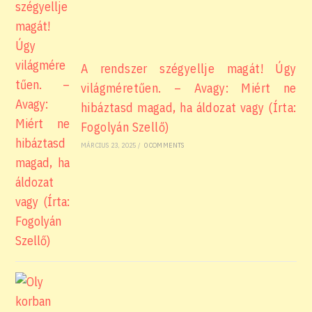
A rendszer szégyellje magát! Úgy
világméretűen. – Avagy: Miért ne
hibáztasd magad, ha áldozat vagy (Írta:
Fogolyán Szellő)
MÁRCIUS 23, 2025
/
0 COMMENTS