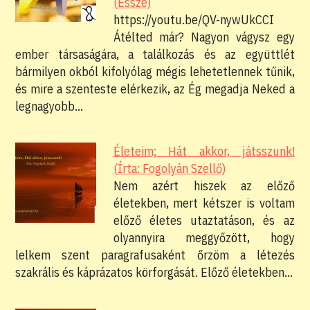
(Esszé)
https://youtu.be/QV-nywUkCCI
Átélted már? Nagyon vágysz egy
ember társaságára, a találkozás és az együttlét
bármilyen okból kifolyólag mégis lehetetlennek tűnik,
és mire a szenteste elérkezik, az Ég megadja Neked a
legnagyobb…
Életeim; Hát akkor, játsszunk!
(Írta: Fogolyán Szellő)
Nem azért hiszek az előző
életekben, mert kétszer is voltam
előző életes utaztatáson, és az
olyannyira meggyőzött, hogy
lelkem szent paragrafusaként őrzöm a létezés
szakrális és káprázatos körforgását. Előző életekben…