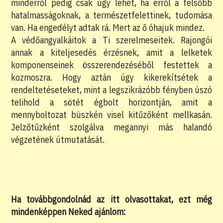
minderről pedig csak úgy lehet, ha erről a felsőbb
hatalmasságoknak, a természetfelettinek, tudomása
van. Ha engedélyt adtak rá. Mert az ő óhajuk mindez.
A védőangyalkáitok a Ti szerelmeseitek. Rajongói
annak a kiteljesedés érzésnek, amit a lelketek
komponenseinek összerendezéséből festettek a
kozmoszra. Hogy aztán úgy kikerekítsétek a
rendeltetéseteket, mint a legszikrázóbb fényben úszó
telihold a sötét égbolt horizontján, amit a
mennyboltozat büszkén visel kitűzőként mellkasán.
Jelzőtűzként szolgálva megannyi más halandó
végzetének útmutatását.
Ha továbbgondolnád az itt olvasottakat, ezt még
mindenképpen Neked ajánlom: