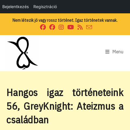
Bejelentkezés
Regisztráció
Skip
Nem létezik jó vagy rossz történet. Igaz történetek vannak.
to
content
Menu
Hangos igaz történeteink
56, GreyKnight: Ateizmus a
családban