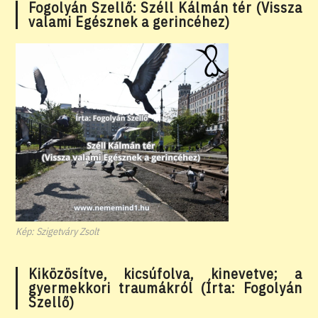
Fogolyán Szellő: Széll Kálmán tér (Vissza
valami Egésznek a gerincéhez)
Kép: Szigetváry Zsolt
Kiközösítve, kicsúfolva, kinevetve; a
gyermekkori traumákról (Írta: Fogolyán
Szellő)