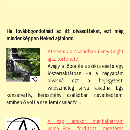
Ha továbbgondolnád az itt olvasottakat, ezt még
mindenképpen Neked ajánlom:
Ateizmus a családban (GreyKnight
igaz története)
Avagy a lőpor és a szikra esete egy
lőszerraktárban Ha a nagyapám
olvasná ezt a bejegyzést,
valószínűleg sírva fakadna. Egy
konzervatív, keresztény családban nevelkedtem,
amiben ő volt a szellemi családfő…
A nap, amikor meghalhattam
volna...Egy fordított megtérés