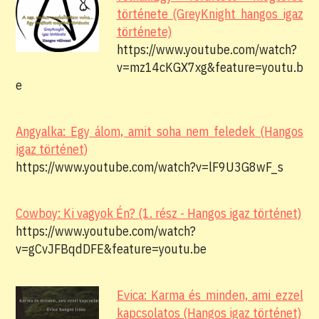
története (GreyKnight hangos igaz
története)
https://www.youtube.com/watch?
v=mz14cKGX7xg&feature=youtu.b
e
Angyalka: Egy álom, amit soha nem feledek (Hangos
igaz történet)
https://www.youtube.com/watch?v=lF9U3G8wF_s
Cowboy: Ki vagyok Én? (1. rész - Hangos igaz történet)
https://www.youtube.com/watch?
v=gCvJFBqdDFE&feature=youtu.be
Evica: Karma és minden, ami ezzel
kapcsolatos (Hangos igaz történet)