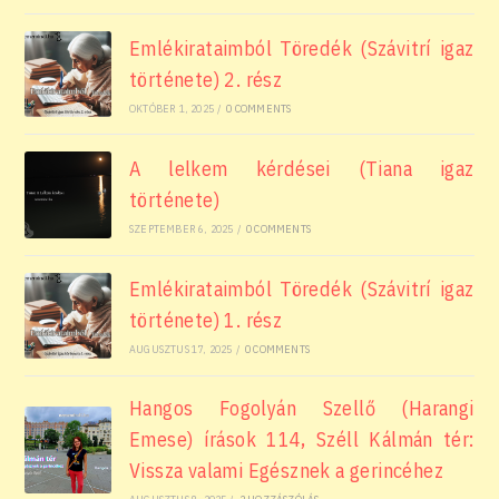
Emlékirataimból Töredék (Szávitrí igaz
története) 2. rész
OKTÓBER 1, 2025
/
0 COMMENTS
A lelkem kérdései (Tiana igaz
története)
SZEPTEMBER 6, 2025
/
0 COMMENTS
Emlékirataimból Töredék (Szávitrí igaz
története) 1. rész
AUGUSZTUS 17, 2025
/
0 COMMENTS
Hangos Fogolyán Szellő (Harangi
Emese) írások 114, Széll Kálmán tér:
Vissza valami Egésznek a gerincéhez