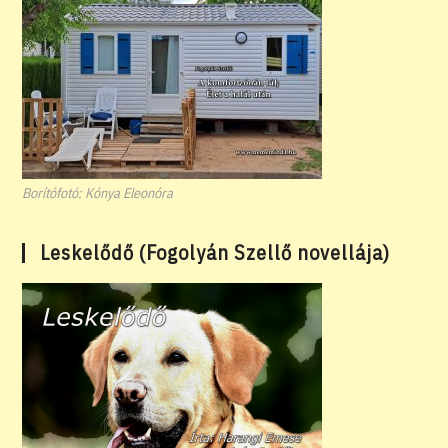
Borítófotó: Kónya Eleonóra
Leskelődő (Fogolyán Szellő novellája)