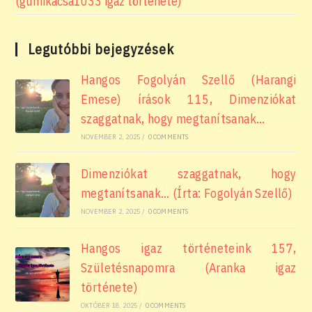
(gumikacsa1033 igaz története)
Legutóbbi bejegyzések
Hangos Fogolyán Szellő (Harangi
Emese) írások 115, Dimenziókat
szaggatnak, hogy megtanítsanak…
NOVEMBER 2, 2025
/
0 COMMENTS
Dimenziókat szaggatnak, hogy
megtanítsanak… (Írta: Fogolyán Szellő)
NOVEMBER 2, 2025
/
0 COMMENTS
Hangos igaz történeteink 157,
Születésnapomra (Aranka igaz
története)
OKTÓBER 18, 2025
/
0 COMMENTS