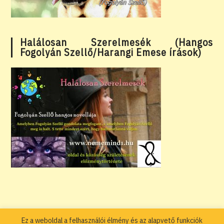
Halálosan Szerelmesék (Hangos
Fogolyán Szellő/Harangi Emese írások)
Ez a weboldal a felhasználói élmény és az alapvető funkciók
Adatkezelési tájékoztató
Általános Szerződési Feltételek – ÁSZF