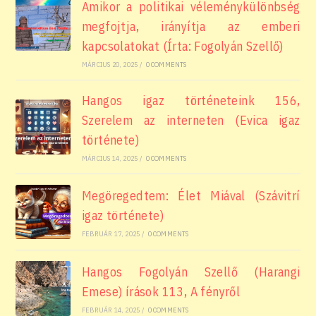
Amikor a politikai véleménykülönbség
megfojtja, irányítja az emberi
kapcsolatokat (Írta: Fogolyán Szellő)
MÁRCIUS 20, 2025
/
0 COMMENTS
Hangos igaz történeteink 156,
Szerelem az interneten (Evica igaz
története)
MÁRCIUS 14, 2025
/
0 COMMENTS
Megöregedtem: Élet Miával (Szávitrí
igaz története)
FEBRUÁR 17, 2025
/
0 COMMENTS
Hangos Fogolyán Szellő (Harangi
Emese) írások 113, A fényről
FEBRUÁR 14, 2025
/
0 COMMENTS