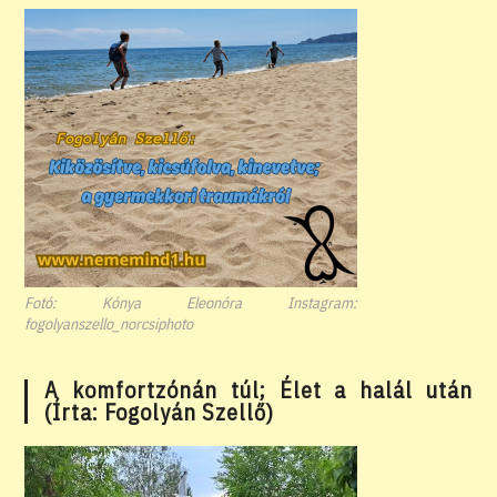
Fotó: Kónya Eleonóra Instagram:
fogolyanszello_norcsiphoto
A komfortzónán túl; Élet a halál után
(Írta: Fogolyán Szellő)