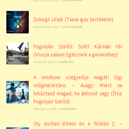
AUGUSZTUS 8, 2025
/
2 HOZZÁSZÓLÁS
Zokogó Lélek (Tiana igaz története)
AUGUSZTUS 3, 2025
/
2 HOZZÁSZÓLÁS
Fogolyán Szellő: Széll Kálmán tér
(Vissza valami Egésznek a gerincéhez)
JÚLIUS 28, 2025
/
0 COMMENTS
A rendszer szégyellje magát! Úgy
világméretűen. – Avagy: Miért ne
hibáztasd magad, ha áldozat vagy (Írta:
Fogolyán Szellő)
MÁRCIUS 23, 2025
/
0 COMMENTS
Oly korban éltem én e földön 2. –