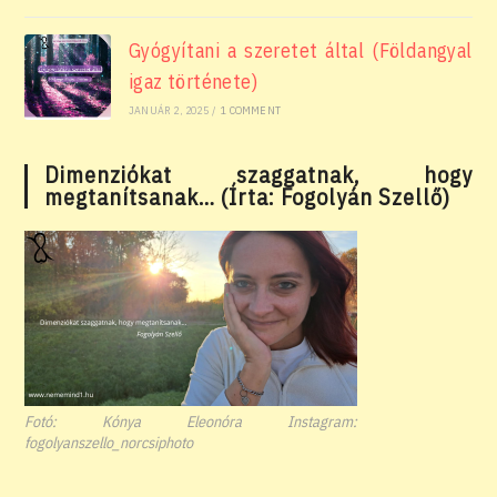
Gyógyítani a szeretet által (Földangyal
igaz története)
JANUÁR 2, 2025
/
1 COMMENT
Dimenziókat szaggatnak, hogy
megtanítsanak… (Írta: Fogolyán Szellő)
Fotó: Kónya Eleonóra Instagram:
fogolyanszello_norcsiphoto