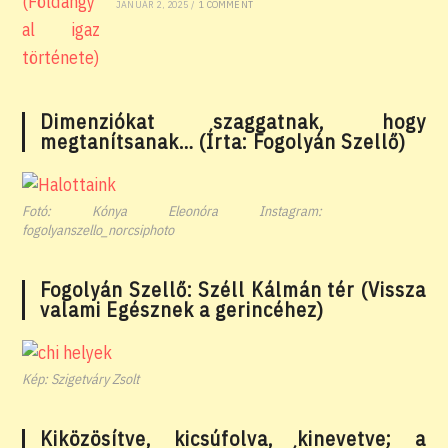
JANUÁR 2, 2025
/
1 COMMENT
Dimenziókat szaggatnak, hogy
megtanítsanak… (Írta: Fogolyán Szellő)
Fotó: Kónya Eleonóra Instagram:
fogolyanszello_norcsiphoto
Fogolyán Szellő: Széll Kálmán tér (Vissza
valami Egésznek a gerincéhez)
Kép: Szigetváry Zsolt
Kiközösítve, kicsúfolva, kinevetve; a