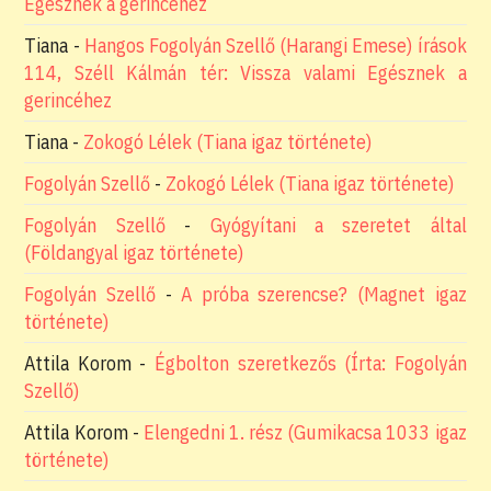
Egésznek a gerincéhez
Tiana
-
Hangos Fogolyán Szellő (Harangi Emese) írások
114, Széll Kálmán tér: Vissza valami Egésznek a
gerincéhez
Tiana
-
Zokogó Lélek (Tiana igaz története)
Fogolyán Szellő
-
Zokogó Lélek (Tiana igaz története)
Fogolyán Szellő
-
Gyógyítani a szeretet által
(Földangyal igaz története)
Fogolyán Szellő
-
A próba szerencse? (Magnet igaz
története)
Attila Korom
-
Égbolton szeretkezős (Írta: Fogolyán
Szellő)
Attila Korom
-
Elengedni 1. rész (Gumikacsa 1033 igaz
története)