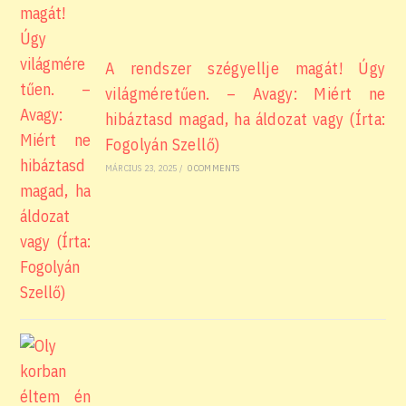
A rendszer szégyellje magát! Úgy
világméretűen. – Avagy: Miért ne
hibáztasd magad, ha áldozat vagy (Írta:
Fogolyán Szellő)
MÁRCIUS 23, 2025
/
0 COMMENTS