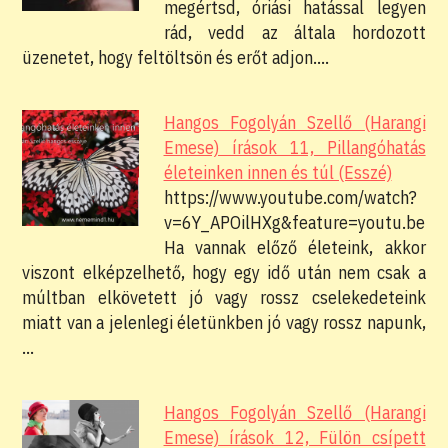
megértsd, óriási hatással legyen
rád, vedd az általa hordozott
üzenetet, hogy feltöltsön és erőt adjon.…
Hangos Fogolyán Szellő (Harangi
Emese) írások 11, Pillangóhatás
életeinken innen és túl (Esszé)
https://www.youtube.com/watch?
v=6Y_APOilHXg&feature=youtu.be
Ha vannak előző életeink, akkor
viszont elképzelhető, hogy egy idő után nem csak a
múltban elkövetett jó vagy rossz cselekedeteink
miatt van a jelenlegi életünkben jó vagy rossz napunk,
…
Hangos Fogolyán Szellő (Harangi
Emese) írások 12, Fülön csípett