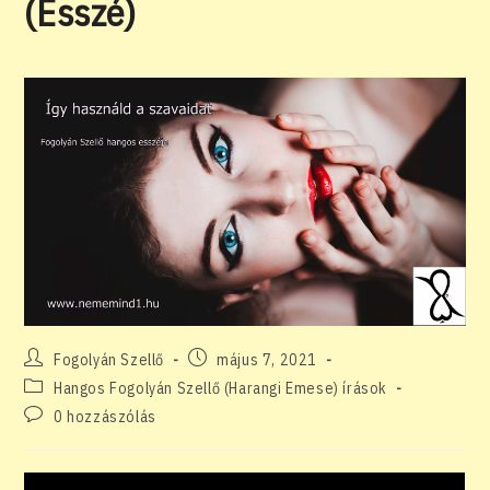
(Esszé)
Post
Post
Fogolyán Szellő
május 7, 2021
author:
published:
Post
Hangos Fogolyán Szellő (Harangi Emese) írások
category:
Post
0 hozzászólás
comments: