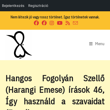
Bejelentkezés
Regisztráció
Skip
Nem létezik jó vagy rossz történet. Igaz történetek vannak.
to
content
Menu
Hangos Fogolyán Szellő
(Harangi Emese) írások 46,
Így használd a szavaidat