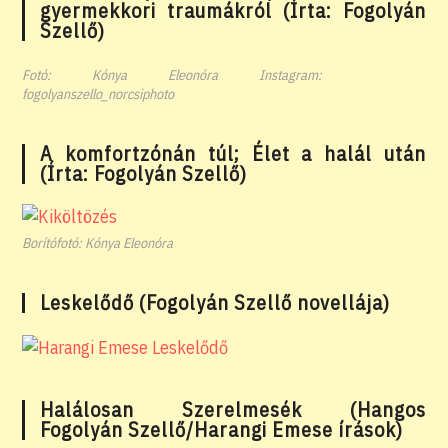
gyermekkori traumákról (Írta: Fogolyán
Szellő)
Fotó: Kónya Eleonóra Instagram:
fogolyanszello_norcsiphoto
A komfortzónán túl; Élet a halál után
(Írta: Fogolyán Szellő)
Borítófotó: Kónya Eleonóra
Leskelődő (Fogolyán Szellő novellája)
Halálosan Szerelmesék (Hangos
Fogolyán Szellő/Harangi Emese írások)