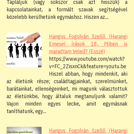
Tápláljuk (vagy sokszor csak azt hisszük) a
kapcsolatainkat, a formált szavak segítségével
közelebb kerülhetünk egymáshoz. Hiszen az…
Hangos Fogolyán Szellő (Harangi
Emese) írások 18, Miben is
maradtam Veled? (Esszé)
https://www.youtube.com/watch?
v=FC_2ZisxnCk&feature=youtu.be
Hiszel abban, hogy mindenkit, aki
az életünk része; családtagjainkat, szerelmünket,
barátainkat, ellenségeinket, mi magunk választottuk
az életünkbe, hogy általuk megtanuljunk valamit?
Vajon minden egyes lecke, amit egymásnak
taníthatunk, egy…
Hangos Fogolyán Szellő (Harangi