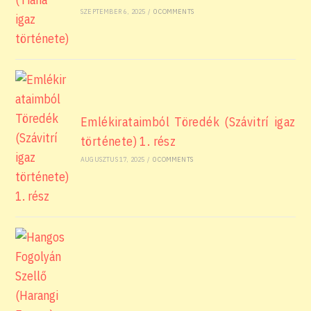
SZEPTEMBER 6, 2025
/
0 COMMENTS
Emlékirataimból Töredék (Szávitrí igaz
története) 1. rész
AUGUSZTUS 17, 2025
/
0 COMMENTS