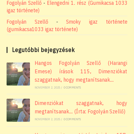
Fogolyán Szellő
-
Elengedni 1. rész (Gumikacsa 1033
igaz története)
Fogolyán Szellő
-
Smoky igaz története
(gumikacsa1033 igaz története)
Legutóbbi bejegyzések
Hangos Fogolyán Szellő (Harangi
Emese) írások 115, Dimenziókat
szaggatnak, hogy megtanítsanak…
NOVEMBER 2, 2025
/
0 COMMENTS
Dimenziókat szaggatnak, hogy
megtanítsanak… (Írta: Fogolyán Szellő)
NOVEMBER 2, 2025
/
0 COMMENTS