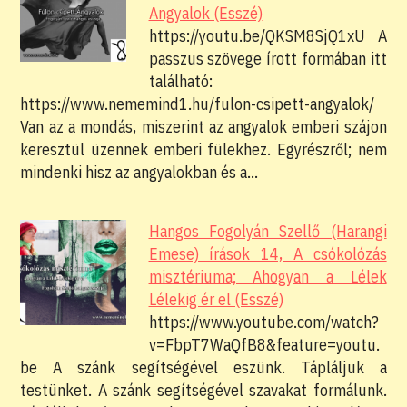
Angyalok (Esszé)
https://youtu.be/QKSM8SjQ1xU A
passzus szövege írott formában itt
található:
https://www.nememind1.hu/fulon-csipett-angyalok/
Van az a mondás, miszerint az angyalok emberi szájon
keresztül üzennek emberi fülekhez. Egyrészről; nem
mindenki hisz az angyalokban és a…
Hangos Fogolyán Szellő (Harangi
Emese) írások 14, A csókolózás
misztériuma; Ahogyan a Lélek
Lélekig ér el (Esszé)
https://www.youtube.com/watch?
v=FbpT7WaQfB8&feature=youtu.
be A szánk segítségével eszünk. Tápláljuk a
testünket. A szánk segítségével szavakat formálunk.