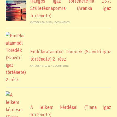
Hangos igaz történeteink 157,
Születésnapomra (Aranka igaz
története)
OKTÓBER 18, 2025
/
0 COMMENTS
Emlékirataimból Töredék (Szávitrí igaz
története) 2. rész
OKTÓBER 1, 2025
/
0 COMMENTS
A lelkem kérdései (Tiana igaz
története)