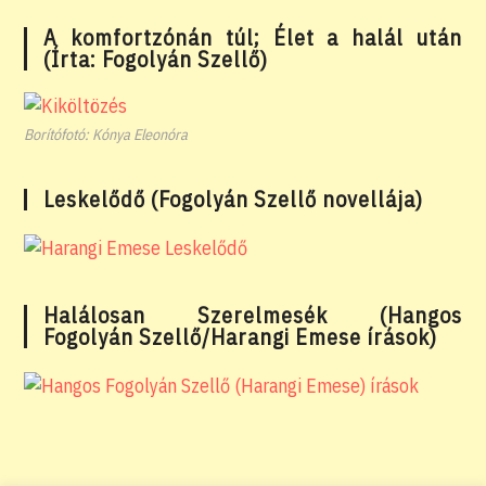
A komfortzónán túl; Élet a halál után
(Írta: Fogolyán Szellő)
Borítófotó: Kónya Eleonóra
Leskelődő (Fogolyán Szellő novellája)
Halálosan Szerelmesék (Hangos
Fogolyán Szellő/Harangi Emese írások)