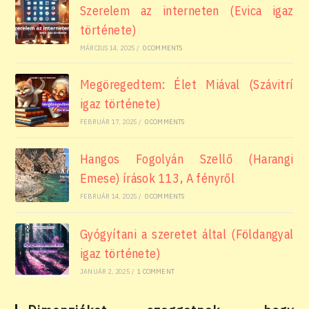
Szerelem az interneten (Evica igaz
története)
MÁRCIUS 14, 2025
/
0 COMMENTS
Megöregedtem: Élet Miával (Szávitrí
igaz története)
FEBRUÁR 17, 2025
/
0 COMMENTS
Hangos Fogolyán Szellő (Harangi
Emese) írások 113, A fényről
FEBRUÁR 14, 2025
/
0 COMMENTS
Gyógyítani a szeretet által (Földangyal
igaz története)
JANUÁR 2, 2025
/
1 COMMENT