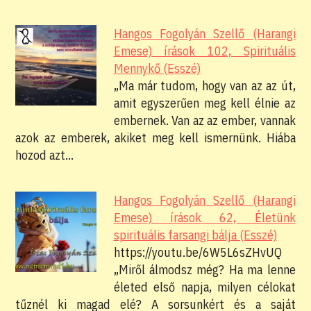
Hangos Fogolyán Szellő (Harangi
Emese) írások 102, Spirituális
Mennykő (Esszé)
„Ma már tudom, hogy van az az út,
amit egyszerűen meg kell élnie az
embernek. Van az az ember, vannak
azok az emberek, akiket meg kell ismernünk. Hiába
hozod azt…
Hangos Fogolyán Szellő (Harangi
Emese) írások 62, Életünk
spirituális farsangi bálja (Esszé)
https://youtu.be/6W5L6sZHvUQ
„Miről álmodsz még? Ha ma lenne
életed első napja, milyen célokat
tűznél ki magad elé? A sorsunkért és a saját