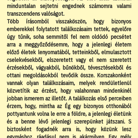
minduntalan sejtetni engednek számomra valami
transzcendens valóságot.
Több írásomból visszaköszön, hogy bizonyos
emberekkel folytatott találkozásaim tettek, egyelőre
úgy tűnik, soha semmitől fel nem oldódó pecsétet
arra a meggyőződésemre, hogy a jelenlegi életem
előző életek lenyomatából, tetteinkből, elmulasztott
cselekvésekből, elszeretett vagy el nem szeretett
érzésekből, vágyakból, bűnökből, tévesztésekből és
ottani megoldásokból tevődik össze. Korszakonként
vannak olyan találkozásaim, melyek rendületlenül
közvetítik az érzést, hogy valahonnan mindenkinél
jobban ismerem az illetőt. A találkozás első perceiben
érzem, hogy, mintha az Ég egy bizonyos otthonából
pottyantunk volna le erre a földre, a jelenlegi életünk
és a benne lévő jelenlegi szerepünket játszani. S
biztosként fogadnék arra is, hogy közünk lesz
egymáshoz, ráadásul nem is akármilyen. Egy mély