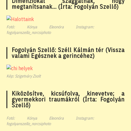
Dimenziókat szaggatnak, hogy
megtanítsanak… (Írta: Fogolyán Szellő)
Fotó: Kónya Eleonóra Instagram:
fogolyanszello_norcsiphoto
Fogolyán Szellő: Széll Kálmán tér (Vissza
valami Egésznek a gerincéhez)
Kép: Szigetváry Zsolt
Kiközösítve, kicsúfolva, kinevetve; a
gyermekkori traumákról (Írta: Fogolyán
Szellő)
Fotó: Kónya Eleonóra Instagram:
fogolyanszello_norcsiphoto