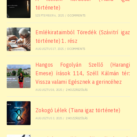
története)
SZEPTEMBER 6, 2025
/
0 COMMENTS
Emlékirataimból Töredék (Szávitrí igaz
története) 1. rész
AUGUSZTUS 17, 2025
/
0 COMMENTS
Hangos Fogolyán Szellő (Harangi
Emese) írások 114, Széll Kálmán tér:
Vissza valami Egésznek a gerincéhez
AUGUSZTUS 8, 2025
/
2 HOZZÁSZÓLÁS
Zokogó Lélek (Tiana igaz története)
AUGUSZTUS 3, 2025
/
2 HOZZÁSZÓLÁS