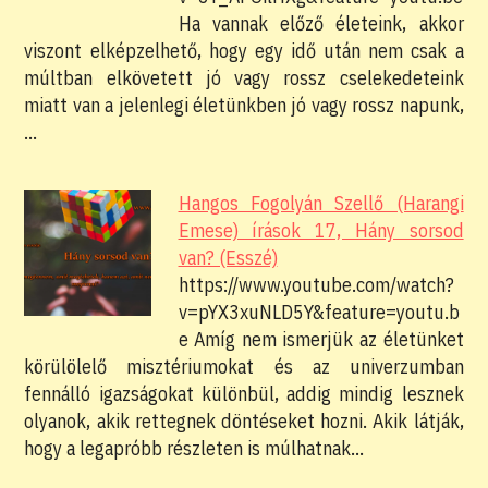
Ha vannak előző életeink, akkor
viszont elképzelhető, hogy egy idő után nem csak a
múltban elkövetett jó vagy rossz cselekedeteink
miatt van a jelenlegi életünkben jó vagy rossz napunk,
…
Hangos Fogolyán Szellő (Harangi
Emese) írások 17, Hány sorsod
van? (Esszé)
https://www.youtube.com/watch?
v=pYX3xuNLD5Y&feature=youtu.b
e Amíg nem ismerjük az életünket
körülölelő misztériumokat és az univerzumban
fennálló igazságokat különbül, addig mindig lesznek
olyanok, akik rettegnek döntéseket hozni. Akik látják,
hogy a legapróbb részleten is múlhatnak…