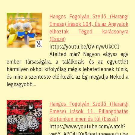
Hangos Fogolyán Szellő (Harangi
Emese) írások 104, És az Angyalok
elhoztak Téged karácsonyra
(Esszé)
https://youtu.be/QV-nywUkCCI
Átélted már? Nagyon vágysz egy
ember társaságára, a találkozás és az együttlét
bármilyen okból kifolyólag mégis lehetetlennek tűnik,
és mire a szenteste elérkezik, az Ég megadja Neked a
legnagyobb…
Hangos Fogolyán Szellő (Harangi
Emese) írások 11, Pillangóhatás
életeinken innen és túl (Esszé)
https://www.youtube.com/watch?
v=6Y_APOilHXg&feature=youtu.be