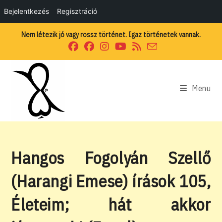
Bejelentkezés
Regisztráció
Skip
Nem létezik jó vagy rossz történet. Igaz történetek vannak.
to
content
Menu
Hangos Fogolyán Szellő
(Harangi Emese) írások 105,
Életeim; hát akkor