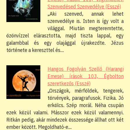
Szenvedésed Szenvedélye (Esszé)
„Aki szenved, annak lehet
szenvedélye is. Isten is így volt a
világgal. Miután megteremtette,
özönvízzel elárasztotta, majd tiszta lappal, egy
galambbal és egy olajággal újrakezdte. Jézus
története a kereszttel és…
Hangos Fogolyán Szellő (Harangi
Emese) írások 103, Égbolton
szeretkezős (Esszé)
„Országok, mérföldek, tengerek,
törvények, paragrafusok. Fizika. Jó
erkölcs. Szép morál. Néha csupán
ezek közül valami. Másszor ezek közül valamennyi.
Ritkán pedig, akár mindezek összessége állhat ott két
ember között. Megoldható-e…