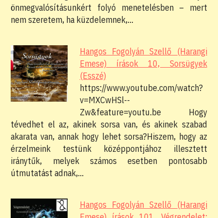
önmegvalósításunkért folyó menetelésben – mert
nem szeretem, ha küzdelemnek,…
Hangos Fogolyán Szellő (Harangi
Emese) írások 10, Sorsügyek
(Esszé)
https://www.youtube.com/watch?
v=MXCwHSl--
Zw&feature=youtu.be Hogy
tévedhet el az, akinek sorsa van, és akinek szabad
akarata van, annak hogy lehet sorsa?Hiszem, hogy az
érzelmeink testünk középpontjához illesztett
iránytűk, melyek számos esetben pontosabb
útmutatást adnak,…
Hangos Fogolyán Szellő (Harangi
Emese) írások 101, Végrendelet;