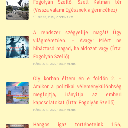
Fogolyán Szellő: Széll Kálmán tér
(Vissza valami Egésznek a gerincéhez)
JÚLIUS 28, 2025
/
0 COMMENTS
A rendszer szégyellje magát! Úgy
világméretűen. – Avagy: Miért ne
hibáztasd magad, ha áldozat vagy (Írta:
Fogolyán Szellő)
MÁRCIUS 23, 2025
/
0 COMMENTS
Oly korban éltem én e földön 2. –
Amikor a politikai véleménykülönbség
megfojtja, irányítja az emberi
kapcsolatokat (Írta: Fogolyán Szellő)
MÁRCIUS 20, 2025
/
0 COMMENTS
Hangos igaz történeteink 156,