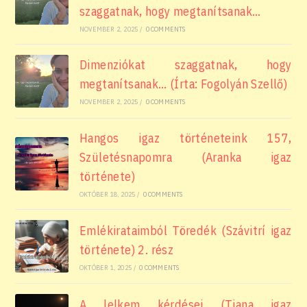
szaggatnak, hogy megtanítsanak…
NOVEMBER 2, 2025
/
0 COMMENTS
Dimenziókat szaggatnak, hogy
megtanítsanak… (Írta: Fogolyán Szellő)
NOVEMBER 2, 2025
/
0 COMMENTS
Hangos igaz történeteink 157,
Születésnapomra (Aranka igaz
története)
OKTÓBER 18, 2025
/
0 COMMENTS
Emlékirataimból Töredék (Szávitrí igaz
története) 2. rész
OKTÓBER 1, 2025
/
0 COMMENTS
A lelkem kérdései (Tiana igaz