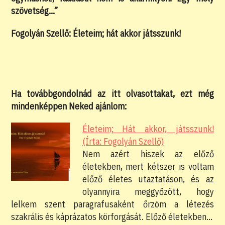
szövetség…”
Fogolyán Szellő: Életeim; hát akkor játsszunk!
Ha továbbgondolnád az itt olvasottakat, ezt még
mindenképpen Neked ajánlom:
Életeim; Hát akkor, játsszunk!
(Írta: Fogolyán Szellő)
Nem azért hiszek az előző
életekben, mert kétszer is voltam
előző életes utaztatáson, és az
olyannyira meggyőzött, hogy
lelkem szent paragrafusaként őrzöm a létezés
szakrális és káprázatos körforgását. Előző életekben…