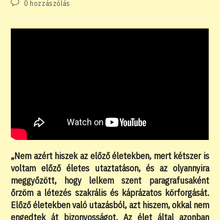
Post
0 hozzászólás
comments:
„Nem azért hiszek az előző életekben, mert kétszer is
voltam előző életes utaztatáson, és az olyannyira
meggyőzött, hogy lelkem szent paragrafusaként
őrzöm a létezés szakrális és káprázatos körforgását.
Előző életekben való utazásból, azt hiszem, okkal nem
engedtek át bizonyosságot. Az élet által azonban