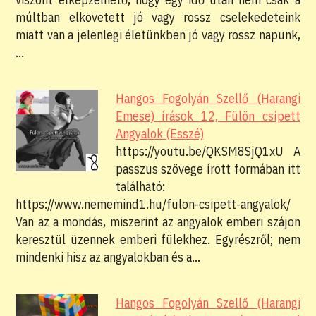
múltban elkövetett jó vagy rossz cselekedeteink
miatt van a jelenlegi életünkben jó vagy rossz napunk,
…
Hangos Fogolyán Szellő (Harangi
Emese) írások 12, Fülön csípett
Angyalok (Esszé)
https://youtu.be/QKSM8SjQ1xU A
passzus szövege írott formában itt
található:
https://www.nememind1.hu/fulon-csipett-angyalok/
Van az a mondás, miszerint az angyalok emberi szájon
keresztül üzennek emberi fülekhez. Egyrészről; nem
mindenki hisz az angyalokban és a…
Hangos Fogolyán Szellő (Harangi