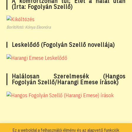
A komfortzónán túl; Élet a halál után
(Írta: Fogolyán Szellő)
Borítófotó: Kónya Eleonóra
Leskelődő (Fogolyán Szellő novellája)
Halálosan Szerelmesék (Hangos
Fogolyán Szellő/Harangi Emese írások)
Ez a weboldal a felhasználói élmény és az alapvető funkciók
Adatkezelési tájékoztató
Általános Szerződési Feltételek – ÁSZF