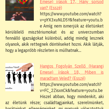
Emese) írások 17, Hány sorsod
van? (Esszé)
https://www.youtube.com/watch?
v=pYX3xuNLD5Y&feature=youtu.b
e Amíg nem ismerjük az életünket
körülölelő misztériumokat és az univerzumban
fennálló igazságokat különbül, addig mindig lesznek
olyanok, akik rettegnek döntéseket hozni. Akik látják,
hogy a legapróbb részleten is múlhatnak…
Hangos Fogolyán Szellő (Harangi
Emese) írások 18, Miben is
maradtam Veled? (Esszé)
https://www.youtube.com/watch?
v=FC_2ZisxnCk&feature=youtu.be
Hiszel abban, hogy mindenkit, aki
az életünk része; családtagjainkat, szerelmünket,
barátainkat, ellenségeinket, mi magunk választottuk