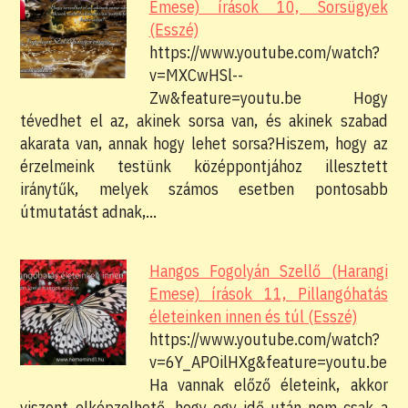
Emese) írások 10, Sorsügyek
(Esszé)
https://www.youtube.com/watch?
v=MXCwHSl--
Zw&feature=youtu.be Hogy
tévedhet el az, akinek sorsa van, és akinek szabad
akarata van, annak hogy lehet sorsa?Hiszem, hogy az
érzelmeink testünk középpontjához illesztett
iránytűk, melyek számos esetben pontosabb
útmutatást adnak,…
Hangos Fogolyán Szellő (Harangi
Emese) írások 11, Pillangóhatás
életeinken innen és túl (Esszé)
https://www.youtube.com/watch?
v=6Y_APOilHXg&feature=youtu.be
Ha vannak előző életeink, akkor
viszont elképzelhető, hogy egy idő után nem csak a