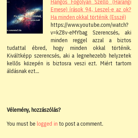
Hangos Fogolyán Szellő (Harangi
Emese) írások 94, Leszel-e az ok?
Ha minden okkal történik (Esszé)
https://www.youtube.com/watch?
v=kZ8v-eMYbag Szerencsés, aki
minden reggel azzal a biztos
tudattal ébred, hogy minden okkal történik.
Kiváltképp szerencsés, aki a legnehezebb helyzetek
kellős közepén is biztosra veszi ezt. Miért tartom
áldásnak ezt…
Vélemény, hozzászólás?
You must be
logged in
to post a comment.