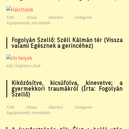
Fotó: Kónya Eleonóra Instagram:
fogolyanszello_norcsiphoto
Fogolyán Szellő: Széll Kálmán tér (Vissza
valami Egésznek a gerincéhez)
Kép: Szigetváry Zsolt
Kiközösítve, kicsúfolva, kinevetve; a
gyermekkori traumákról (Írta: Fogolyán
Szellő)
Fotó: Kónya Eleonóra Instagram:
fogolyanszello_norcsiphoto