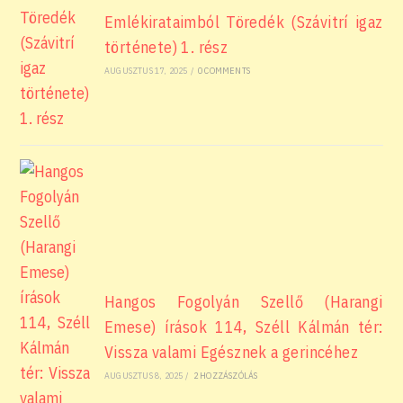
Emlékirataimból Töredék (Szávitrí igaz
története) 1. rész
AUGUSZTUS 17, 2025
/
0 COMMENTS
Hangos Fogolyán Szellő (Harangi
Emese) írások 114, Széll Kálmán tér:
Vissza valami Egésznek a gerincéhez
AUGUSZTUS 8, 2025
/
2 HOZZÁSZÓLÁS