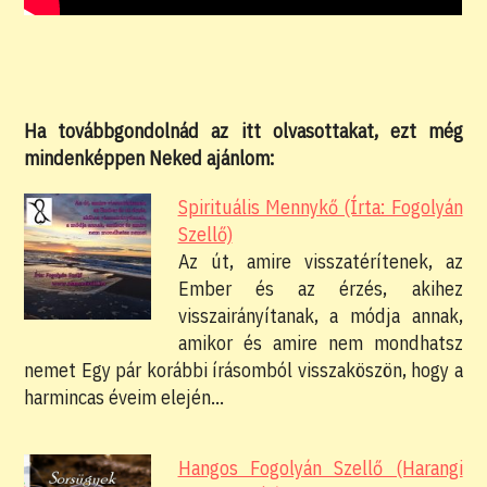
Ha továbbgondolnád az itt olvasottakat, ezt még
mindenképpen Neked ajánlom:
Spirituális Mennykő (Írta: Fogolyán
Szellő)
Az út, amire visszatérítenek, az
Ember és az érzés, akihez
visszairányítanak, a módja annak,
amikor és amire nem mondhatsz
nemet Egy pár korábbi írásomból visszaköszön, hogy a
harmincas éveim elején…
Hangos Fogolyán Szellő (Harangi