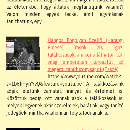
az életünkbe, hogy általuk megtanuljunk valamit?
Vajon minden egyes lecke, amit egymásnak
taníthatunk, egy…
Hangos Fogolyán Szellő (Harangi
Emese) írások 20, Igazi
találkozások; amikor a láthatón túli
világ embereken keresztül ad
magáról tanúbizonyságot (Esszé)
https://www.youtube.com/watch?
v=Lb6hHyiYYvQ&feature=youtu.be A találkozásaink
adják életünk zamatát, irányát és értelmét is.
Közöttük pedig, ott vannak azok a találkozások is,
melyek legyenek akár szerelmiek, barátiak, vagy tanító
jellegűek, mintha valahonnan folytatódnának; a…