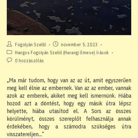
Post
Post
Fogolyán Szellő
november 5, 2023
author:
published:
Post
Hangos Fogolyán Szellő (Harangi Emese) írások
category:
Post
0 hozzászólás
comments:
„Ma már tudom, hogy van az az út, amit egyszerűen
meg kell élnie az embernek. Van az az ember, vannak
azok az emberek, akiket meg kell ismernünk. Hiába
hozod azt a döntést, hogy egy másik útra lépsz
helyette, hiába utasítod el. A Sors az összes
körülményt, összes szereplőt felhasználja annak
érdekében, hogy a számodra szükséges útra
visszatereljen…”