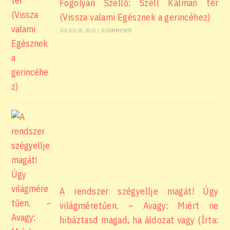
Fogolyán Szellő: Széll Kálmán tér
(Vissza valami Egésznek a gerincéhez)
JÚLIUS 28, 2025
/
0 COMMENTS
A rendszer szégyellje magát! Úgy
világméretűen. – Avagy: Miért ne
hibáztasd magad, ha áldozat vagy (Írta: