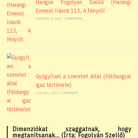
Hangos Fogolyán Szellő (Harangi
Emese) írások 113, A fényről
FEBRUÁR 14, 2025
/
0 COMMENTS
Gyógyítani a szeretet által (Földangyal
igaz története)
JANUÁR 2, 2025
/
1 COMMENT
Dimenziókat szaggatnak, hogy
megtanítsanak… (Írta: Fogolyán Szellő)