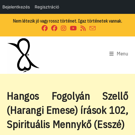
Bejelentkezés
Regisztráció
Skip
Nem létezik jó vagy rossz történet. Igaz történetek vannak.
to
content
Menu
Hangos Fogolyán Szellő
(Harangi Emese) írások 102,
Spirituális Mennykő (Esszé)