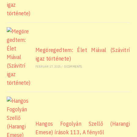
Megöregedtem: Élet Miával (Szávitrí
igaz története)
FEBRUÁR 17, 2025
/
0 COMMENTS
Hangos Fogolyán Szellő (Harangi
Emese) írások 113, A fényről