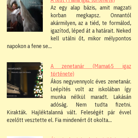
Az egy alap bázis, amit magzati
korban megkapsz. Onnantól
akármilyen, az a tiéd, te formálod,
igazítod, léped át a határait. Neked
kell utálni őt, mikor mélypontos
napokon a fene se…
A zenetanár (Mama65 igaz
története)
Ákos negyvennyolc éves zenetanár.
Leépítés volt az iskolában így
munka nélkül maradt. Lakásán
adóság. Nem tudta fizetni.
Kirakták. Hajléktalanná vált. Feleségét pár évvel
ezelőtt vesztette el. Fia mindenért őt okolta…