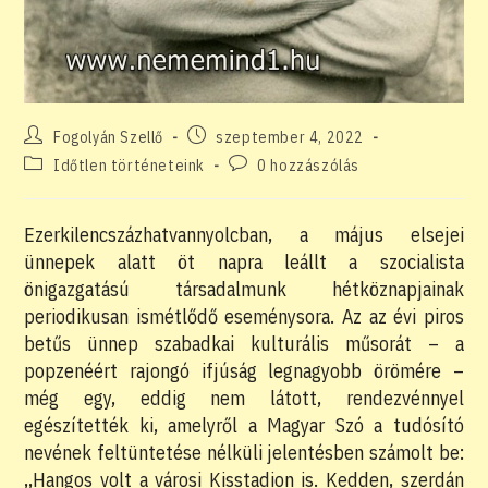
Post
Post
Fogolyán Szellő
szeptember 4, 2022
author:
published:
Post
Post
Időtlen történeteink
0 hozzászólás
category:
comments:
Ezerkilencszázhatvannyolcban, a május elsejei
ünnepek alatt öt napra leállt a szocialista
önigazgatású társadalmunk hétköznapjainak
periodikusan ismétlődő eseménysora. Az az évi piros
betűs ünnep szabadkai kulturális műsorát – a
popzenéért rajongó ifjúság legnagyobb örömére –
még egy, eddig nem látott, rendezvénnyel
egészítették ki, amelyről a Magyar Szó a tudósító
nevének feltüntetése nélküli jelentésben számolt be:
,,Hangos volt a városi Kisstadion is. Kedden, szerdán