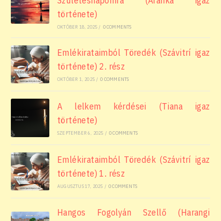
Születésnapomra (Aranka igaz
története)
OKTÓBER 18, 2025
/
0 COMMENTS
Emlékirataimból Töredék (Szávitrí igaz
története) 2. rész
OKTÓBER 1, 2025
/
0 COMMENTS
A lelkem kérdései (Tiana igaz
története)
SZEPTEMBER 6, 2025
/
0 COMMENTS
Emlékirataimból Töredék (Szávitrí igaz
története) 1. rész
AUGUSZTUS 17, 2025
/
0 COMMENTS
Hangos Fogolyán Szellő (Harangi