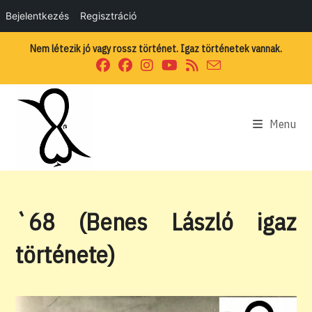
Bejelentkezés
Regisztráció
Skip
Nem létezik jó vagy rossz történet. Igaz történetek vannak.
to
content
Menu
`68 (Benes László igaz
története)