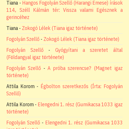
Tiana
-
Hangos Fogolyán Szellő (Harangi Emese) írások
114, Széll Kálmán tér: Vissza valami Egésznek a
gerincéhez
Tiana
-
Zokogó Lélek (Tiana igaz története)
Fogolyán Szellő
-
Zokogó Lélek (Tiana igaz története)
Fogolyán Szellő
-
Gyógyítani a szeretet által
(Földangyal igaz története)
Fogolyán Szellő
-
A próba szerencse? (Magnet igaz
története)
Attila Korom
-
Égbolton szeretkezős (Írta: Fogolyán
Szellő)
Attila Korom
-
Elengedni 1. rész (Gumikacsa 1033 igaz
története)
Fogolyán Szellő
-
Elengedni 1. rész (Gumikacsa 1033