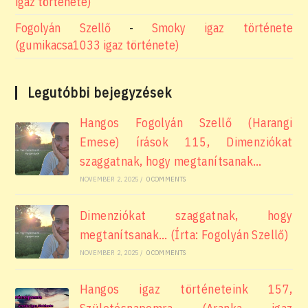
igaz története)
Fogolyán Szellő
-
Smoky igaz története
(gumikacsa1033 igaz története)
Legutóbbi bejegyzések
Hangos Fogolyán Szellő (Harangi
Emese) írások 115, Dimenziókat
szaggatnak, hogy megtanítsanak…
NOVEMBER 2, 2025
/
0 COMMENTS
Dimenziókat szaggatnak, hogy
megtanítsanak… (Írta: Fogolyán Szellő)
NOVEMBER 2, 2025
/
0 COMMENTS
Hangos igaz történeteink 157,