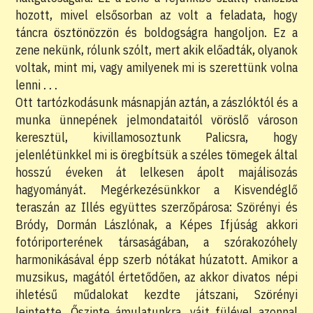
hozott, mivel elsősorban az volt a feladata, hogy
táncra ösztönözzön és boldogságra hangoljon. Ez a
zene nekünk, rólunk szólt, mert akik előadták, olyanok
voltak, mint mi, vagy amilyenek mi is szerettünk volna
lenni . . .
Ott tartózkodásunk másnapján aztán, a zászlóktól és a
munka ünnepének jelmondataitól vöröslő városon
keresztül, kivillamosoztunk Palicsra, hogy
jelenlétünkkel mi is öregbítsük a széles tömegek által
hosszú éveken át lelkesen ápolt majálisozás
hagyományát. Megérkezésünkkor a Kisvendéglő
teraszán az Illés együttes szerzőpárosa: Szörényi és
Bródy, Dormán Lászlónak, a Képes Ifjúság akkori
fotóriporterének társaságában, a szórakozóhely
harmonikásával épp szerb nótákat húzatott. Amikor a
muzsikus, magától értetődően, az akkor divatos népi
ihletésű műdalokat kezdte játszani, Szörényi
leintette. Őszinte ámulatunkra, vájt fülével azonnal