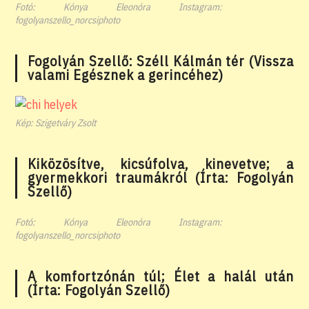
Fotó: Kónya Eleonóra Instagram:
fogolyanszello_norcsiphoto
Fogolyán Szellő: Széll Kálmán tér (Vissza
valami Egésznek a gerincéhez)
Kép: Szigetváry Zsolt
Kiközösítve, kicsúfolva, kinevetve; a
gyermekkori traumákról (Írta: Fogolyán
Szellő)
Fotó: Kónya Eleonóra Instagram:
fogolyanszello_norcsiphoto
A komfortzónán túl; Élet a halál után
(Írta: Fogolyán Szellő)