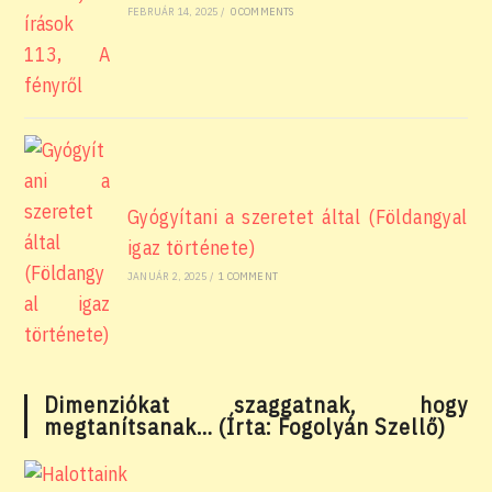
FEBRUÁR 14, 2025
/
0 COMMENTS
Gyógyítani a szeretet által (Földangyal
igaz története)
JANUÁR 2, 2025
/
1 COMMENT
Dimenziókat szaggatnak, hogy
megtanítsanak… (Írta: Fogolyán Szellő)