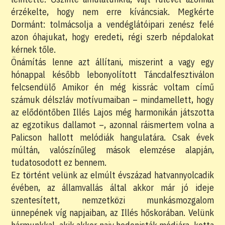
érzékelte, hogy nem erre kíváncsiak. Megkérte
Dormánt: tolmácsolja a vendéglátóipari zenész felé
azon óhajukat, hogy eredeti, régi szerb népdalokat
kérnek tőle.
Önámítás lenne azt állítani, miszerint a vagy egy
hónappal később lebonyolított Táncdalfesztiválon
felcsendülő Amikor én még kissrác voltam című
számuk délszláv motívumaiban – mindamellett, hogy
az elődöntőben Illés Lajos még harmonikán játszotta
az egzotikus dallamot –, azonnal ráismertem volna a
Palicson hallott melódiák hangulatára. Csak évek
múltán, valószínűleg mások elemzése alapján,
tudatosodott ez bennem.
Ez történt velünk az elmúlt évszázad hatvannyolcadik
évében, az államvallás által akkor már jó ideje
szentesített, nemzetközi munkásmozgalom
ünnepének víg napjaiban, az Illés hőskorában. Velünk