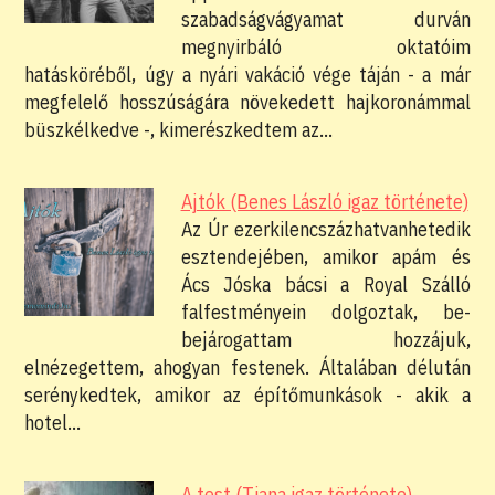
szabadságvágyamat durván
megnyirbáló oktatóim
hatásköréből, úgy a nyári vakáció vége táján - a már
megfelelő hosszúságára növekedett hajkoronámmal
büszkélkedve -, kimerészkedtem az…
Ajtók (Benes László igaz története)
Az Úr ezerkilencszázhatvanhetedik
esztendejében, amikor apám és
Ács Jóska bácsi a Royal Szálló
falfestményein dolgoztak, be-
bejárogattam hozzájuk,
elnézegettem, ahogyan festenek. Általában délután
serénykedtek, amikor az építőmunkások - akik a
hotel…
A test (Tiana igaz története)