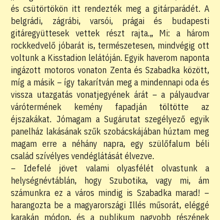
és csütörtökön itt rendezték meg a gitárparádét. A
belgrádi, zágrábi, varsói, prágai és budapesti
gitáregyüttesek vettek részt rajta.„ Mi: a három
rockkedvelő jóbarát is, természetesen, mindvégig ott
voltunk a Kisstadion lelátóján. Egyik haverom naponta
ingázott motoros vonaton Zenta és Szabadka között,
míg a másik – így takarítván meg a mindennapi oda és
vissza utazgatás vonatjegyének árát – a pályaudvar
várótermének kemény fapadján töltötte az
éjszakákat. Jómagam a Sugárutat szegélyező egyik
panelház lakásának szűk szobácskájában húztam meg
magam erre a néhány napra, egy szülőfalum béli
család szívélyes vendéglátását élvezve.
– Idefelé jövet valami olyasfélét olvastunk a
helységnévtáblán, hogy Szubotika, vagy mi, ám
számunkra ez a város mindig is Szabadka marad! –
harangozta be a magyarországi Illés műsorát, eléggé
karakán módon, és a publikum nagyobb részének