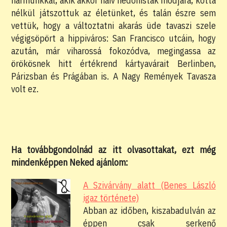
hármunkkal, akik akkor naiv hedonisták módjára, kotta
nélkül játszottuk az életünket, és talán észre sem
vettük, hogy a változtatni akarás üde tavaszi szele
végigsöpört a hippiváros: San Francisco utcáin, hogy
azután, már viharossá fokozódva, megingassa az
örökösnek hitt értékrend kártyavárait Berlinben,
Párizsban és Prágában is. A Nagy Remények Tavasza
volt ez.
Ha továbbgondolnád az itt olvasottakat, ezt még
mindenképpen Neked ajánlom:
A Szivárvány alatt (Benes László
igaz története)
Abban az időben, kiszabadulván az
éppen csak serkenő