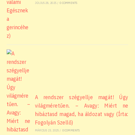
JÚLIUS 28, 2025
/
0 COMMENTS
A rendszer szégyellje magát! Úgy
világméretűen. – Avagy: Miért ne
hibáztasd magad, ha áldozat vagy (Írta:
Fogolyán Szellő)
MÁRCIUS 23, 2025
/
0 COMMENTS