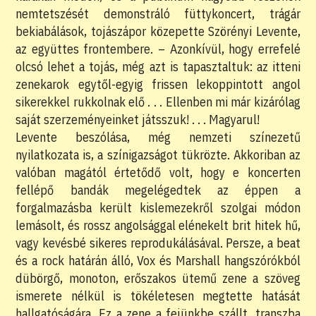
nemtetszését demonstráló füttykoncert, trágár
bekiabálások, tojászápor közepette Szörényi Levente,
az együttes frontembere. – Azonkívül, hogy errefelé
olcsó lehet a tojás, még azt is tapasztaltuk: az itteni
zenekarok egytől-egyig frissen lekoppintott angol
sikerekkel rukkolnak elő . . . Ellenben mi már kizárólag
saját szerzeményeinket játsszuk! . . . Magyarul!
Levente beszólása, még nemzeti színezetű
nyilatkozata is, a színigazságot tükrözte. Akkoriban az
valóban magától értetődő volt, hogy e koncerten
fellépő bandák megelégedtek az éppen a
forgalmazásba került kislemezekről szolgai módon
lemásolt, és rossz angolsággal elénekelt brit hitek hű,
vagy kevésbé sikeres reprodukálásával. Persze, a beat
és a rock határán álló, Vox és Marshall hangszórókból
dübörgő, monoton, erőszakos ütemű zene a szöveg
ismerete nélkül is tökéletesen megtette hatását
hallgatóságára. Ez a zene a fejünkbe szállt, transzba