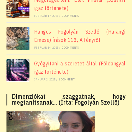
igaz története)
FEBRUÁR 17, 2025
/
0 COMMENTS
Hangos Fogolyán Szellő (Harangi
Emese) írások 113, A fényről
FEBRUÁR 14, 2025
/
0 COMMENTS
Gyógyítani a szeretet által (Földangyal
igaz története)
JANUÁR 2, 2025
/
1 COMMENT
Dimenziókat szaggatnak, hogy
megtanítsanak… (Írta: Fogolyán Szellő)