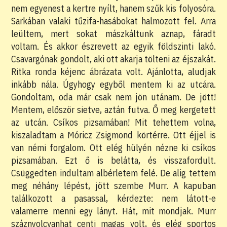
nem egyenest a kertre nyílt, hanem szűk kis folyosóra.
Sarkában valaki tűzifa-hasábokat halmozott fel. Arra
leültem, mert sokat mászkáltunk aznap, fáradt
voltam. És akkor észrevett az egyik földszinti lakó.
Csavargónak gondolt, aki ott akarja tölteni az éjszakát.
Ritka ronda kéjenc ábrázata volt. Ajánlotta, aludjak
inkább nála. Úgyhogy egyből mentem ki az utcára.
Gondoltam, oda már csak nem jön utánam. De jött!
Mentem, először sietve, aztán futva. Ő meg kergetett
az utcán. Csíkos pizsamában! Mit tehettem volna,
kiszaladtam a Móricz Zsigmond körtérre. Ott éjjel is
van némi forgalom. Ott elég hülyén nézne ki csíkos
pizsamában. Ezt ő is belátta, és visszafordult.
Csüggedten indultam albérletem felé. De alig tettem
meg néhány lépést, jött szembe Murr. A kapuban
találkozott a pasassal, kérdezte: nem látott-e
valamerre menni egy lányt. Hát, mit mondjak. Murr
száznyolcvanhat centi magas volt, és elég sportos