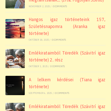
NOVEMBER 2, 2025
/
0 COMMENTS
Hangos igaz történeteink 157,
Születésnapomra (Aranka igaz
története)
OKTÓBER 18, 2025
/
0 COMMENTS
Emlékirataimból Töredék (Szávitrí igaz
története) 2. rész
OKTÓBER 1, 2025
/
0 COMMENTS
A lelkem kérdései (Tiana igaz
története)
SZEPTEMBER 6, 2025
/
0 COMMENTS
Emlékirataimból Töredék (Szávitrí igaz