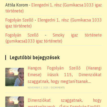
Attila Korom
-
Elengedni 1. rész (Gumikacsa 1033 igaz
története)
Fogolyán Szellő
-
Elengedni 1. rész (Gumikacsa 1033
igaz története)
Fogolyán Szellő
-
Smoky igaz története
(gumikacsa1033 igaz története)
Legutóbbi bejegyzések
Hangos Fogolyán Szellő (Harangi
Emese) írások 115, Dimenziókat
szaggatnak, hogy megtanítsanak…
NOVEMBER 2, 2025
/
0 COMMENTS
Dimenziókat szaggatnak, hogy
megtanítsanak… (Írta: Fogolyán Szellő)