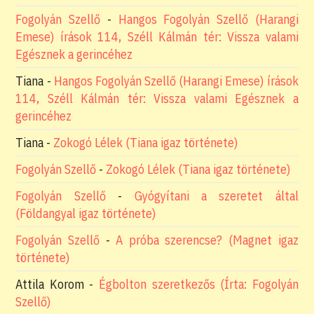
Fogolyán Szellő
-
Hangos Fogolyán Szellő (Harangi
Emese) írások 114, Széll Kálmán tér: Vissza valami
Egésznek a gerincéhez
Tiana
-
Hangos Fogolyán Szellő (Harangi Emese) írások
114, Széll Kálmán tér: Vissza valami Egésznek a
gerincéhez
Tiana
-
Zokogó Lélek (Tiana igaz története)
Fogolyán Szellő
-
Zokogó Lélek (Tiana igaz története)
Fogolyán Szellő
-
Gyógyítani a szeretet által
(Földangyal igaz története)
Fogolyán Szellő
-
A próba szerencse? (Magnet igaz
története)
Attila Korom
-
Égbolton szeretkezős (Írta: Fogolyán
Szellő)