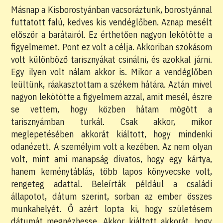
Másnap a Kisborostyánban vacsoráztunk, borostyánnal
futtatott falú, kedves kis vendéglőben. Aznap mesélt
először a barátairól. Ez érthetően nagyon lekötötte a
figyelmemet. Pont ez volt a célja. Akkoriban szokásom
volt különböző tarisznyákat csinálni, és azokkal járni.
Egy ilyen volt nálam akkor is. Mikor a vendéglőben
leültünk, ráakasztottam a székem hátára. Aztán mivel
nagyon lekötötte a figyelmem azzal, amit mesél, észre
se vettem, hogy közben hátam mögött a
tarisznyámban turkál. Csak akkor, mikor
meglepetésében akkorát kiáltott, hogy mindenki
odanézett. A személyim volt a kezében. Az nem olyan
volt, mint ami manapság divatos, hogy egy kártya,
hanem keménytáblás, több lapos könyvecske volt,
rengeteg adattal. Beleírták például a családi
állapotot, dátum szerint, sorban az ember összes
munkahelyét. Ő azért lopta ki, hogy születésem
dátumát megnézhesse. Akkor kiáltott akkorát, hogy