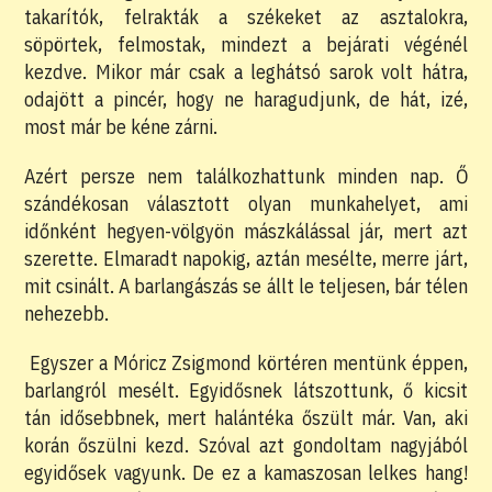
takarítók, felrakták a székeket az asztalokra,
söpörtek, felmostak, mindezt a bejárati végénél
kezdve. Mikor már csak a leghátsó sarok volt hátra,
odajött a pincér, hogy ne haragudjunk, de hát, izé,
most már be kéne zárni.
Azért persze nem találkozhattunk minden nap. Ő
szándékosan választott olyan munkahelyet, ami
időnként hegyen-völgyön mászkálással jár, mert azt
szerette. Elmaradt napokig, aztán mesélte, merre járt,
mit csinált. A barlangászás se állt le teljesen, bár télen
nehezebb.
Egyszer a Móricz Zsigmond körtéren mentünk éppen,
barlangról mesélt. Egyidősnek látszottunk, ő kicsit
tán idősebbnek, mert halántéka őszült már. Van, aki
korán őszülni kezd. Szóval azt gondoltam nagyjából
egyidősek vagyunk. De ez a kamaszosan lelkes hang!