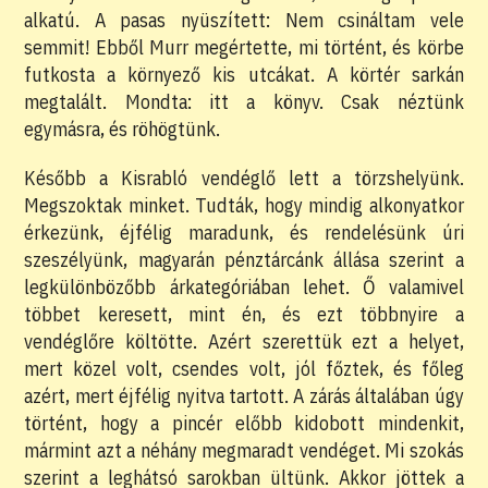
alkatú. A pasas nyüszített: Nem csináltam vele
semmit! Ebből Murr megértette, mi történt, és körbe
futkosta a környező kis utcákat. A körtér sarkán
megtalált. Mondta: itt a könyv. Csak néztünk
egymásra, és röhögtünk.
Később a Kisrabló vendéglő lett a törzshelyünk.
Megszoktak minket. Tudták, hogy mindig alkonyatkor
érkezünk, éjfélig maradunk, és rendelésünk úri
szeszélyünk, magyarán pénztárcánk állása szerint a
legkülönbözőbb árkategóriában lehet. Ő valamivel
többet keresett, mint én, és ezt többnyire a
vendéglőre költötte. Azért szerettük ezt a helyet,
mert közel volt, csendes volt, jól főztek, és főleg
azért, mert éjfélig nyitva tartott. A zárás általában úgy
történt, hogy a pincér előbb kidobott mindenkit,
mármint azt a néhány megmaradt vendéget. Mi szokás
szerint a leghátsó sarokban ültünk. Akkor jöttek a