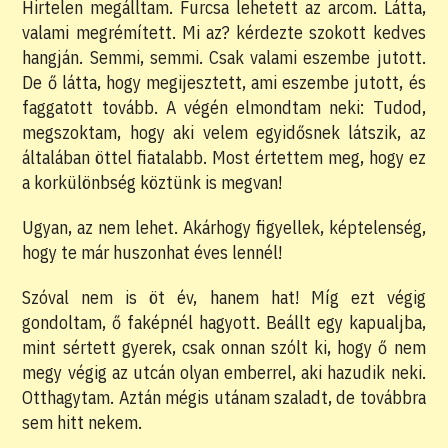
Hirtelen megálltam. Furcsa lehetett az arcom. Látta,
valami megrémített. Mi az? kérdezte szokott kedves
hangján. Semmi, semmi. Csak valami eszembe jutott.
De ő látta, hogy megijesztett, ami eszembe jutott, és
faggatott tovább. A végén elmondtam neki: Tudod,
megszoktam, hogy aki velem egyidősnek látszik, az
általában öttel fiatalabb. Most értettem meg, hogy ez
a korkülönbség köztünk is megvan!
Ugyan, az nem lehet. Akárhogy figyellek, képtelenség,
hogy te már huszonhat éves lennél!
Szóval nem is öt év, hanem hat! Míg ezt végig
gondoltam, ő faképnél hagyott. Beállt egy kapualjba,
mint sértett gyerek, csak onnan szólt ki, hogy ő nem
megy végig az utcán olyan emberrel, aki hazudik neki.
Otthagytam. Aztán mégis utánam szaladt, de továbbra
sem hitt nekem.