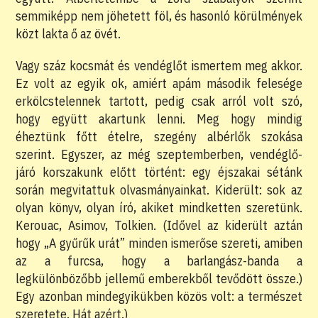
semmiképp nem jöhetett föl, és hasonló körülmények
közt lakta ő az övét.
Vagy száz kocsmát és vendéglőt ismertem meg akkor.
Ez volt az egyik ok, amiért apám második felesége
erkölcstelennek tartott, pedig csak arról volt szó,
hogy együtt akartunk lenni. Meg hogy mindig
éheztünk főtt ételre, szegény albérlők szokása
szerint. Egyszer, az még szeptemberben, vendéglő-
járó korszakunk előtt történt: egy éjszakai sétánk
során megvitattuk olvasmányainkat. Kiderült: sok az
olyan könyv, olyan író, akiket mindketten szeretünk.
Kerouac, Asimov, Tolkien. (Idővel az kiderült aztán
hogy „A gyűrűk urát” minden ismerőse szereti, amiben
az a furcsa, hogy a barlangász-banda a
legkülönbözőbb jellemű emberekből tevődött össze.)
Egy azonban mindegyikükben közös volt: a természet
szeretete. Hát azért.)