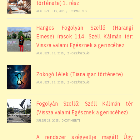
története) 1. rész
AUGUSZTUS 17, 2025
/
0 COMMENTS
Hangos Fogolyán Szellő (Harangi
Emese) írások 114, Széll Kálmán tér:
Vissza valami Egésznek a gerincéhez
AUGUSZTUS 8, 2025
/
2 HOZZÁSZÓLÁS
Zokogó Lélek (Tiana igaz története)
AUGUSZTUS 3, 2025
/
2 HOZZÁSZÓLÁS
Fogolyán Szellő: Széll Kálmán tér
(Vissza valami Egésznek a gerincéhez)
JÚLIUS 28, 2025
/
0 COMMENTS
A rendszer szégyellje magát! Úgy