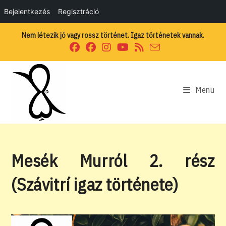
Bejelentkezés
Regisztráció
Skip
Nem létezik jó vagy rossz történet. Igaz történetek vannak.
to
content
Menu
Mesék Murról 2. rész
(Szávitrí igaz története)