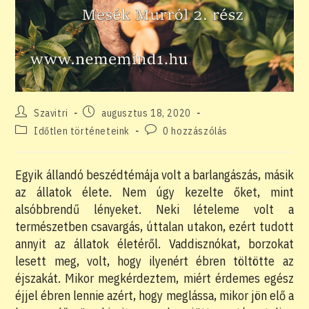
Post
Post
Szavitri
augusztus 18, 2020
author:
published:
Post
Post
Időtlen történeteink
0 hozzászólás
category:
comments:
Egyik állandó beszédtémája volt a barlangászás, másik
az állatok élete. Nem úgy kezelte őket, mint
alsóbbrendű lényeket. Neki lételeme volt a
természetben csavargás, úttalan utakon, ezért tudott
annyit az állatok életéről. Vaddisznókat, borzokat
lesett meg, volt, hogy ilyenért ébren töltötte az
éjszakát. Mikor megkérdeztem, miért érdemes egész
éjjel ébren lennie azért, hogy meglássa, mikor jön elő a