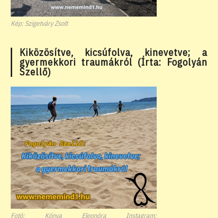
Kép: Szigetváry Zsolt
Kiközösítve, kicsúfolva, kinevetve; a
gyermekkori traumákról (Írta: Fogolyán
Szellő)
Fotó: Kónya Eleonóra Instagram: