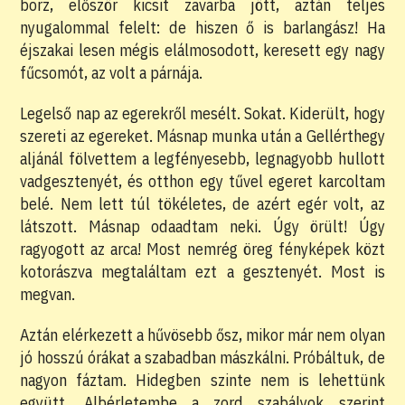
borz, először kicsit zavarba jött, aztán teljes
nyugalommal felelt: de hiszen ő is barlangász! Ha
éjszakai lesen mégis elálmosodott, keresett egy nagy
fűcsomót, az volt a párnája.
Legelső nap az egerekről mesélt. Sokat. Kiderült, hogy
szereti az egereket. Másnap munka után a Gellérthegy
aljánál fölvettem a legfényesebb, legnagyobb hullott
vadgesztenyét, és otthon egy tűvel egeret karcoltam
belé. Nem lett túl tökéletes, de azért egér volt, az
látszott. Másnap odaadtam neki. Úgy örült! Úgy
ragyogott az arca! Most nemrég öreg fényképek közt
kotorászva megtaláltam ezt a gesztenyét. Most is
megvan.
Aztán elérkezett a hűvösebb ősz, mikor már nem olyan
jó hosszú órákat a szabadban mászkálni. Próbáltuk, de
nagyon fáztam. Hidegben szinte nem is lehettünk
együtt. Albérletembe a zord szabályok szerint