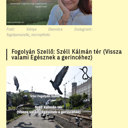
Fotó: Kónya Eleonóra Instagram:
fogolyanszello_norcsiphoto
Fogolyán Szellő: Széll Kálmán tér (Vissza
valami Egésznek a gerincéhez)