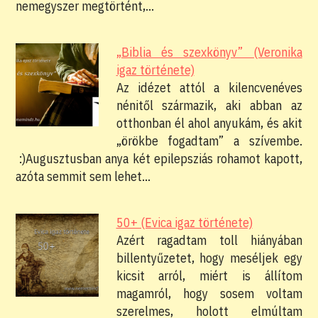
nemegyszer megtörtént,…
„Biblia és szexkönyv” (Veronika
igaz története)
Az idézet attól a kilencvenéves
nénitől származik, aki abban az
otthonban él ahol anyukám, és akit
„örökbe fogadtam” a szívembe.
:)Augusztusban anya két epilepsziás rohamot kapott,
azóta semmit sem lehet…
50+ (Evica igaz története)
Azért ragadtam toll hiányában
billentyűzetet, hogy meséljek egy
kicsit arról, miért is állítom
magamról, hogy sosem voltam
szerelmes, holott elmúltam