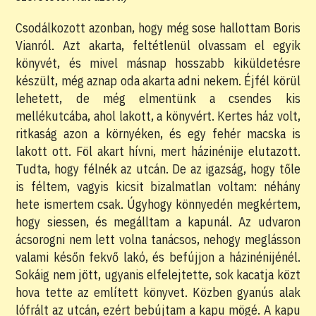
Csodálkozott azonban, hogy még sose hallottam Boris
Vianról. Azt akarta, feltétlenül olvassam el egyik
könyvét, és mivel másnap hosszabb kiküldetésre
készült, még aznap oda akarta adni nekem. Éjfél körül
lehetett, de még elmentünk a csendes kis
mellékutcába, ahol lakott, a könyvért. Kertes ház volt,
ritkaság azon a környéken, és egy fehér macska is
lakott ott. Föl akart hívni, mert házinénije elutazott.
Tudta, hogy félnék az utcán. De az igazság, hogy tőle
is féltem, vagyis kicsit bizalmatlan voltam: néhány
hete ismertem csak. Úgyhogy könnyedén megkértem,
hogy siessen, és megálltam a kapunál. Az udvaron
ácsorogni nem lett volna tanácsos, nehogy meglásson
valami későn fekvő lakó, és befújjon a házinénijénél.
Sokáig nem jött, ugyanis elfelejtette, sok kacatja közt
hova tette az említett könyvet. Közben gyanús alak
lófrált az utcán, ezért bebújtam a kapu mögé. A kapu