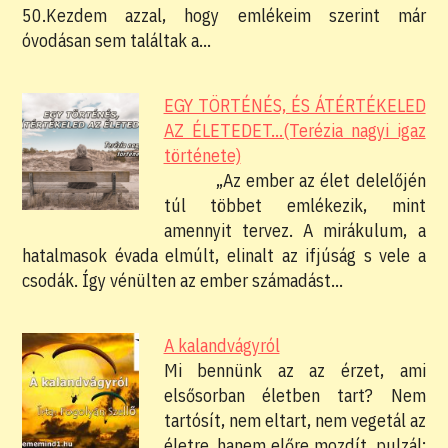
50.Kezdem azzal, hogy emlékeim szerint már
óvodásan sem találtak a…
EGY TÖRTÉNÉS, ÉS ÁTÉRTÉKELED
AZ ÉLETEDET...(Terézia nagyi igaz
története)
„Az ember az élet delelőjén
túl többet emlékezik, mint
amennyit tervez. A mirákulum, a
hatalmasok évada elmúlt, elinalt az ifjúság s vele a
csodák. Így vénülten az ember számadást…
A kalandvágyról
Mi bennünk az az érzet, ami
elsősorban életben tart? Nem
tartósít, nem eltart, nem vegetál az
életre, hanem előre mozdít, pulzál;