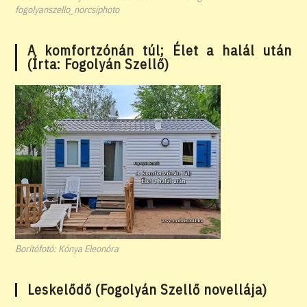
fogolyanszello_norcsiphoto
A komfortzónán túl; Élet a halál után
(Írta: Fogolyán Szellő)
Borítófotó: Kónya Eleonóra
Leskelődő (Fogolyán Szellő novellája)