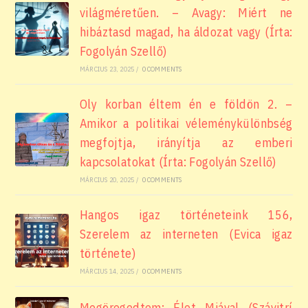
világméretűen. – Avagy: Miért ne
hibáztasd magad, ha áldozat vagy (Írta:
Fogolyán Szellő)
MÁRCIUS 23, 2025
/
0 COMMENTS
Oly korban éltem én e földön 2. –
Amikor a politikai véleménykülönbség
megfojtja, irányítja az emberi
kapcsolatokat (Írta: Fogolyán Szellő)
MÁRCIUS 20, 2025
/
0 COMMENTS
Hangos igaz történeteink 156,
Szerelem az interneten (Evica igaz
története)
MÁRCIUS 14, 2025
/
0 COMMENTS
Megöregedtem: Élet Miával (Szávitrí