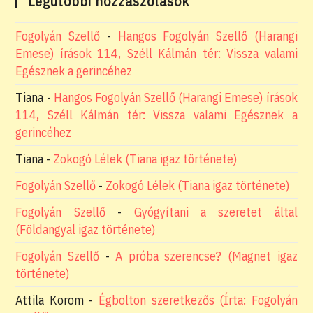
Legutóbbi hozzászólások
Fogolyán Szellő
-
Hangos Fogolyán Szellő (Harangi
Emese) írások 114, Széll Kálmán tér: Vissza valami
Egésznek a gerincéhez
Tiana
-
Hangos Fogolyán Szellő (Harangi Emese) írások
114, Széll Kálmán tér: Vissza valami Egésznek a
gerincéhez
Tiana
-
Zokogó Lélek (Tiana igaz története)
Fogolyán Szellő
-
Zokogó Lélek (Tiana igaz története)
Fogolyán Szellő
-
Gyógyítani a szeretet által
(Földangyal igaz története)
Fogolyán Szellő
-
A próba szerencse? (Magnet igaz
története)
Attila Korom
-
Égbolton szeretkezős (Írta: Fogolyán