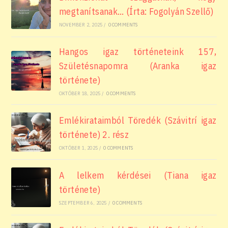
megtanítsanak… (Írta: Fogolyán Szellő)
NOVEMBER 2, 2025
/
0 COMMENTS
Hangos igaz történeteink 157,
Születésnapomra (Aranka igaz
története)
OKTÓBER 18, 2025
/
0 COMMENTS
Emlékirataimból Töredék (Szávitrí igaz
története) 2. rész
OKTÓBER 1, 2025
/
0 COMMENTS
A lelkem kérdései (Tiana igaz
története)
SZEPTEMBER 6, 2025
/
0 COMMENTS