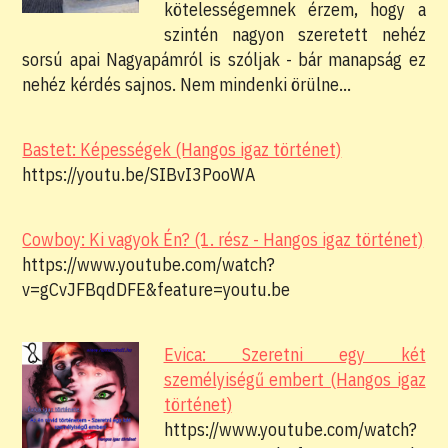
kötelességemnek érzem, hogy a
szintén nagyon szeretett nehéz
sorsú apai Nagyapámról is szóljak - bár manapság ez
nehéz kérdés sajnos. Nem mindenki örülne…
Bastet: Képességek (Hangos igaz történet)
https://youtu.be/SIBvI3PooWA
Cowboy: Ki vagyok Én? (1. rész - Hangos igaz történet)
https://www.youtube.com/watch?
v=gCvJFBqdDFE&feature=youtu.be
Evica: Szeretni egy két
személyiségű embert (Hangos igaz
történet)
https://www.youtube.com/watch?