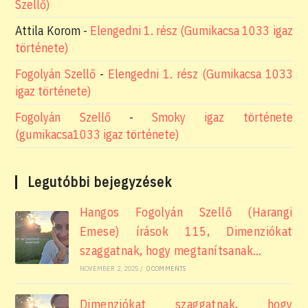
Szellő)
Attila Korom
-
Elengedni 1. rész (Gumikacsa 1033 igaz
története)
Fogolyán Szellő
-
Elengedni 1. rész (Gumikacsa 1033
igaz története)
Fogolyán Szellő
-
Smoky igaz története
(gumikacsa1033 igaz története)
Legutóbbi bejegyzések
Hangos Fogolyán Szellő (Harangi
Emese) írások 115, Dimenziókat
szaggatnak, hogy megtanítsanak…
NOVEMBER 2, 2025
/
0 COMMENTS
Dimenziókat szaggatnak, hogy