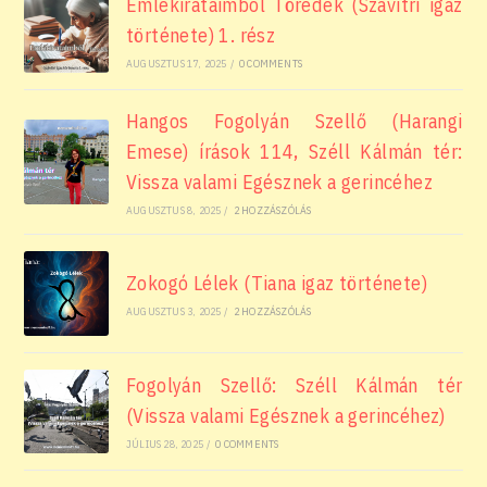
Emlékirataimból Töredék (Szávitrí igaz
története) 1. rész
AUGUSZTUS 17, 2025
/
0 COMMENTS
Hangos Fogolyán Szellő (Harangi
Emese) írások 114, Széll Kálmán tér:
Vissza valami Egésznek a gerincéhez
AUGUSZTUS 8, 2025
/
2 HOZZÁSZÓLÁS
Zokogó Lélek (Tiana igaz története)
AUGUSZTUS 3, 2025
/
2 HOZZÁSZÓLÁS
Fogolyán Szellő: Széll Kálmán tér
(Vissza valami Egésznek a gerincéhez)
JÚLIUS 28, 2025
/
0 COMMENTS