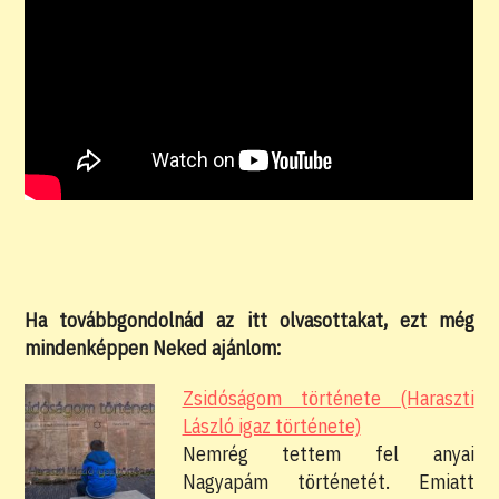
Ha továbbgondolnád az itt olvasottakat, ezt még
mindenképpen Neked ajánlom:
Zsidóságom története (Haraszti
László igaz története)
Nemrég tettem fel anyai
Nagyapám történetét. Emiatt