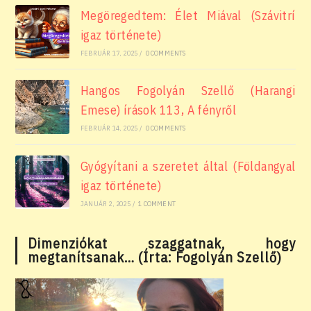
Megöregedtem: Élet Miával (Szávitrí
igaz története)
FEBRUÁR 17, 2025
/
0 COMMENTS
Hangos Fogolyán Szellő (Harangi
Emese) írások 113, A fényről
FEBRUÁR 14, 2025
/
0 COMMENTS
Gyógyítani a szeretet által (Földangyal
igaz története)
JANUÁR 2, 2025
/
1 COMMENT
Dimenziókat szaggatnak, hogy
megtanítsanak… (Írta: Fogolyán Szellő)