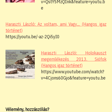
v=QstY5MzQInk&feature=youtu.b
e
Haraszti László: Az voltam, ami Vagy... (Hangos igaz
történet)
https://youtu.be/-az-2Qi5yI0
Haraszti László: Holokauszt
megemlékezés 2013. Siófok
(Hangos igaz történet)
https://www.youtube.com/watch?
v=4Cjons60Gjo&feature=youtu.be
Vélemény, hozzászólás?