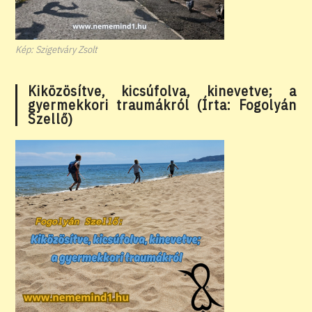
Kép: Szigetváry Zsolt
Kiközösítve, kicsúfolva, kinevetve; a
gyermekkori traumákról (Írta: Fogolyán
Szellő)