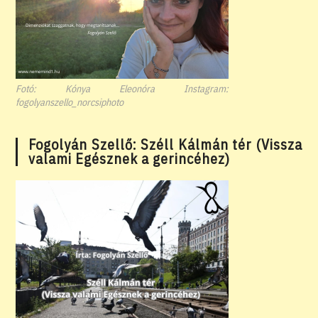
Fotó: Kónya Eleonóra Instagram:
fogolyanszello_norcsiphoto
Fogolyán Szellő: Széll Kálmán tér (Vissza
valami Egésznek a gerincéhez)