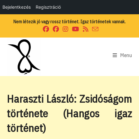
Bejelentkezés
Regisztráció
Skip
Nem létezik jó vagy rossz történet. Igaz történetek vannak.
to
content
Menu
Haraszti László: Zsidóságom
története (Hangos igaz
történet)