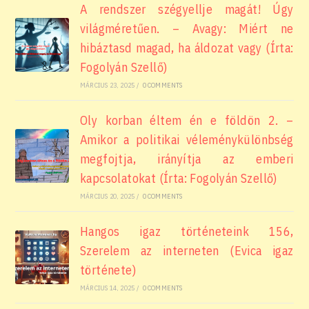
A rendszer szégyellje magát! Úgy
világméretűen. – Avagy: Miért ne
hibáztasd magad, ha áldozat vagy (Írta:
Fogolyán Szellő)
MÁRCIUS 23, 2025
/
0 COMMENTS
Oly korban éltem én e földön 2. –
Amikor a politikai véleménykülönbség
megfojtja, irányítja az emberi
kapcsolatokat (Írta: Fogolyán Szellő)
MÁRCIUS 20, 2025
/
0 COMMENTS
Hangos igaz történeteink 156,
Szerelem az interneten (Evica igaz
története)
MÁRCIUS 14, 2025
/
0 COMMENTS