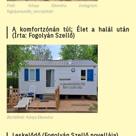
Fotó: Kónya Eleonóra Instagram:
fogolyanszello_norcsiphoto
A komfortzónán túl; Élet a halál után
(Írta: Fogolyán Szellő)
Borítófotó: Kónya Eleonóra
Leskelődő (Fogolyán Szellő novellája)