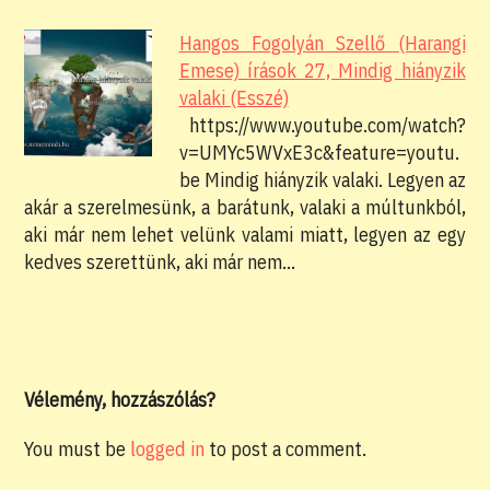
Hangos Fogolyán Szellő (Harangi
Emese) írások 27, Mindig hiányzik
valaki (Esszé)
https://www.youtube.com/watch?
v=UMYc5WVxE3c&feature=youtu.
be Mindig hiányzik valaki. Legyen az
akár a szerelmesünk, a barátunk, valaki a múltunkból,
aki már nem lehet velünk valami miatt, legyen az egy
kedves szerettünk, aki már nem…
Vélemény, hozzászólás?
You must be
logged in
to post a comment.