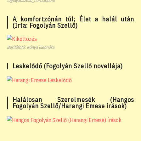
fogolyanszello_norcsiphoto
A komfortzónán túl; Élet a halál után
(Írta: Fogolyán Szellő)
Borítófotó: Kónya Eleonóra
Leskelődő (Fogolyán Szellő novellája)
Halálosan Szerelmesék (Hangos
Fogolyán Szellő/Harangi Emese írások)