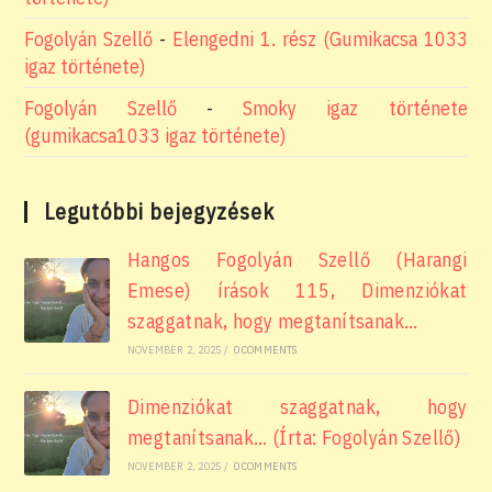
Fogolyán Szellő
-
Elengedni 1. rész (Gumikacsa 1033
igaz története)
Fogolyán Szellő
-
Smoky igaz története
(gumikacsa1033 igaz története)
Legutóbbi bejegyzések
Hangos Fogolyán Szellő (Harangi
Emese) írások 115, Dimenziókat
szaggatnak, hogy megtanítsanak…
NOVEMBER 2, 2025
/
0 COMMENTS
Dimenziókat szaggatnak, hogy
megtanítsanak… (Írta: Fogolyán Szellő)
NOVEMBER 2, 2025
/
0 COMMENTS