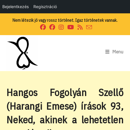
Bejelentkezés
Regisztráció
Skip
Nem létezik jó vagy rossz történet. Igaz történetek vannak.
to
content
Menu
Hangos Fogolyán Szellő
(Harangi Emese) írások 93,
Neked, akinek a lehetetlen