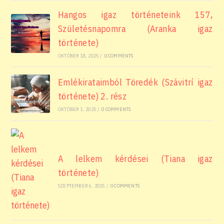
Hangos igaz történeteink 157,
Születésnapomra (Aranka igaz
története)
OKTÓBER 18, 2025
/
0 COMMENTS
Emlékirataimból Töredék (Szávitrí igaz
története) 2. rész
OKTÓBER 1, 2025
/
0 COMMENTS
A lelkem kérdései (Tiana igaz
története)
SZEPTEMBER 6, 2025
/
0 COMMENTS