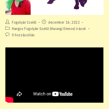
Post
Post
Fogolyán Szellő
december 16, 2022
author:
published:
Post
Hangos Fogolyán Szellő (Harangi Emese) írások
category:
Post
0 hozzászólás
comments: