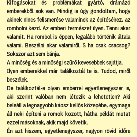
Kifogásokat és problémákat gyártó, drámázó
emberekből sok van. Mindig is úgy gondoltam, hogy
akinek nincs felismerése valaminek az építéséhez, az
rombolni kezd. Az emberi természet ilyen. Tenni akar
valamit. Ha rombol is éppen, legalább történik általa
valami. Beszélni akar valamiről. S ha csak csacsog?
Sokszor azt sem bánja.
A minőség és a minőségi szűrő kevesebbek sajátja.
Ilyen emberekkel már találkoztál te is. Tudod, miről
beszélek.
De találkoztál-e olyan emberrel egyetlenegyszer is,
aki szerint valóban nem létezik a lehetetlen? Aki
beleáll a legnagyobb káosz kellős közepébe, egymaga
áll neki építeni a romok között, hátha példát mutat
ezzel másoknak, akik majd követik.
Én azt hiszem, egyetlenegyszer, nagyon rövid időre