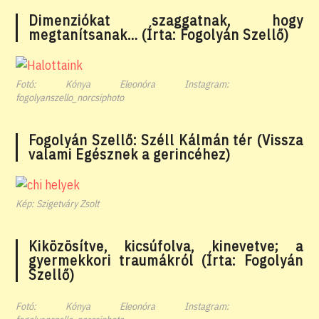
Dimenziókat szaggatnak, hogy
megtanítsanak… (Írta: Fogolyán Szellő)
Fotó: Kónya Eleonóra Instagram:
fogolyanszello_norcsiphoto
Fogolyán Szellő: Széll Kálmán tér (Vissza
valami Egésznek a gerincéhez)
Kép: Szigetváry Zsolt
Kiközösítve, kicsúfolva, kinevetve; a
gyermekkori traumákról (Írta: Fogolyán
Szellő)
Fotó: Kónya Eleonóra Instagram: