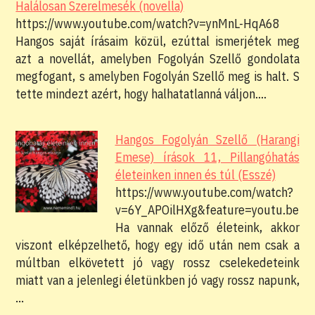
Halálosan Szerelmesék (novella)
https://www.youtube.com/watch?v=ynMnL-HqA68
Hangos saját írásaim közül, ezúttal ismerjétek meg
azt a novellát, amelyben Fogolyán Szellő gondolata
megfogant, s amelyben Fogolyán Szellő meg is halt. S
tette mindezt azért, hogy halhatatlanná váljon.…
Hangos Fogolyán Szellő (Harangi
Emese) írások 11, Pillangóhatás
életeinken innen és túl (Esszé)
https://www.youtube.com/watch?
v=6Y_APOilHXg&feature=youtu.be
Ha vannak előző életeink, akkor
viszont elképzelhető, hogy egy idő után nem csak a
múltban elkövetett jó vagy rossz cselekedeteink
miatt van a jelenlegi életünkben jó vagy rossz napunk,
…