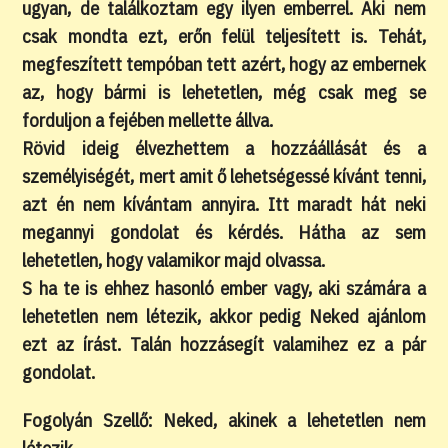
ugyan, de találkoztam egy ilyen emberrel. Aki nem
csak mondta ezt, erőn felül teljesített is. Tehát,
megfeszített tempóban tett azért, hogy az embernek
az, hogy bármi is lehetetlen, még csak meg se
forduljon a fejében mellette állva.
Rövid ideig élvezhettem a hozzáállását és a
személyiségét, mert amit ő lehetségessé kívánt tenni,
azt én nem kívántam annyira. Itt maradt hát neki
megannyi gondolat és kérdés. Hátha az sem
lehetetlen, hogy valamikor majd olvassa.
S ha te is ehhez hasonló ember vagy, aki számára a
lehetetlen nem létezik, akkor pedig Neked ajánlom
ezt az írást. Talán hozzásegít valamihez ez a pár
gondolat.
Fogolyán Szellő: Neked, akinek a lehetetlen nem
létezik