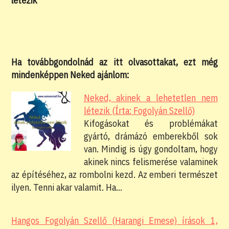
Ha továbbgondolnád az itt olvasottakat, ezt még
mindenképpen Neked ajánlom:
Neked, akinek a lehetetlen nem
létezik (Írta: Fogolyán Szellő)
Kifogásokat és problémákat
gyártó, drámázó emberekből sok
van. Mindig is úgy gondoltam, hogy
akinek nincs felismerése valaminek
az építéséhez, az rombolni kezd. Az emberi természet
ilyen. Tenni akar valamit. Ha…
Hangos Fogolyán Szellő (Harangi Emese) írások 1,