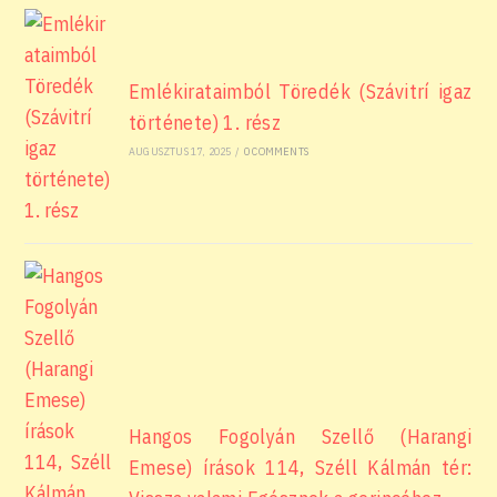
Emlékirataimból Töredék (Szávitrí igaz
története) 1. rész
AUGUSZTUS 17, 2025
/
0 COMMENTS
Hangos Fogolyán Szellő (Harangi
Emese) írások 114, Széll Kálmán tér: