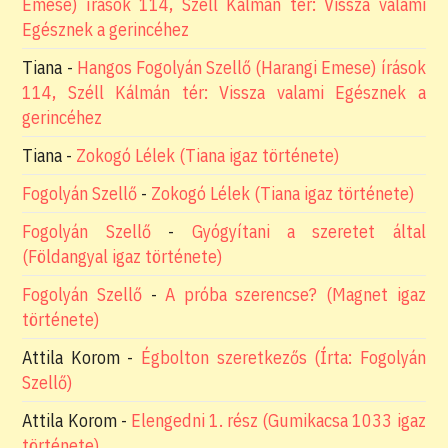
Emese) írások 114, Széll Kálmán tér: Vissza valami
Egésznek a gerincéhez
Tiana
-
Hangos Fogolyán Szellő (Harangi Emese) írások
114, Széll Kálmán tér: Vissza valami Egésznek a
gerincéhez
Tiana
-
Zokogó Lélek (Tiana igaz története)
Fogolyán Szellő
-
Zokogó Lélek (Tiana igaz története)
Fogolyán Szellő
-
Gyógyítani a szeretet által
(Földangyal igaz története)
Fogolyán Szellő
-
A próba szerencse? (Magnet igaz
története)
Attila Korom
-
Égbolton szeretkezős (Írta: Fogolyán
Szellő)
Attila Korom
-
Elengedni 1. rész (Gumikacsa 1033 igaz
története)