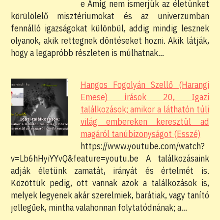
e Amíg nem ismerjük az életünket
körülölelő misztériumokat és az univerzumban
fennálló igazságokat különbül, addig mindig lesznek
olyanok, akik rettegnek döntéseket hozni. Akik látják,
hogy a legapróbb részleten is múlhatnak…
Hangos Fogolyán Szellő (Harangi
Emese) írások 20, Igazi
találkozások; amikor a láthatón túli
világ embereken keresztül ad
magáról tanúbizonyságot (Esszé)
https://www.youtube.com/watch?
v=Lb6hHyiYYvQ&feature=youtu.be A találkozásaink
adják életünk zamatát, irányát és értelmét is.
Közöttük pedig, ott vannak azok a találkozások is,
melyek legyenek akár szerelmiek, barátiak, vagy tanító
jellegűek, mintha valahonnan folytatódnának; a…