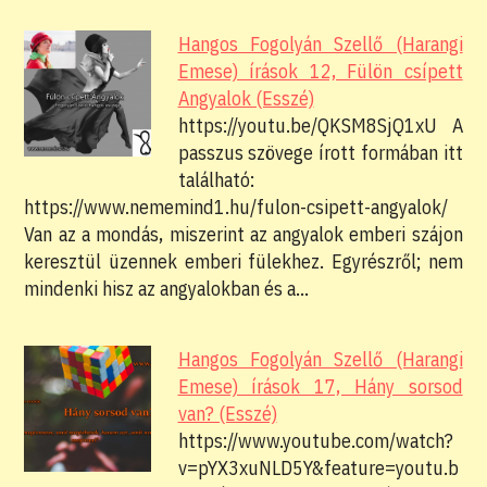
Hangos Fogolyán Szellő (Harangi
Emese) írások 12, Fülön csípett
Angyalok (Esszé)
https://youtu.be/QKSM8SjQ1xU A
passzus szövege írott formában itt
található:
https://www.nememind1.hu/fulon-csipett-angyalok/
Van az a mondás, miszerint az angyalok emberi szájon
keresztül üzennek emberi fülekhez. Egyrészről; nem
mindenki hisz az angyalokban és a…
Hangos Fogolyán Szellő (Harangi
Emese) írások 17, Hány sorsod
van? (Esszé)
https://www.youtube.com/watch?
v=pYX3xuNLD5Y&feature=youtu.b