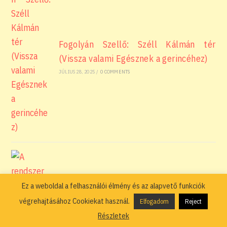
Fogolyán Szellő: Széll Kálmán tér
(Vissza valami Egésznek a gerincéhez)
JÚLIUS 28, 2025
/
0 COMMENTS
Ez a weboldal a felhasználói élmény és az alapvető funkciók
végrehajtásához Cookiekat használ.
Elfogadom
Reject
Részletek