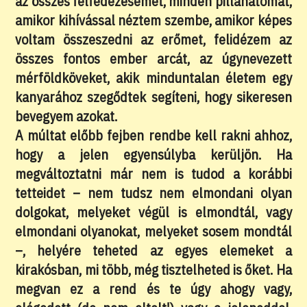
az összes felfedezésemet, minden pillanatomat,
amikor kihívással néztem szembe, amikor képes
voltam összeszedni az erőmet, felidézem az
összes fontos ember arcát, az úgynevezett
mérföldköveket, akik minduntalan életem egy
kanyarához szegődtek segíteni, hogy sikeresen
bevegyem azokat.
A múltat előbb fejben rendbe kell rakni ahhoz,
hogy a jelen egyensúlyba kerüljön. Ha
megváltoztatni már nem is tudod a korábbi
tetteidet – nem tudsz nem elmondani olyan
dolgokat, melyeket végül is elmondtál, vagy
elmondani olyanokat, melyeket sosem mondtál
–, helyére teheted az egyes elemeket a
kirakósban, mi több, még tisztelheted is őket. Ha
megvan ez a rend és te úgy ahogy vagy,