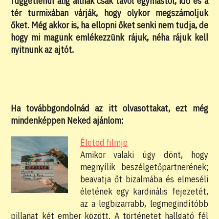
függetlenül alig állnak csak távol egymástól, idő és a
tér turmixában várják, hogy olykor megszámoljuk
őket. Még akkor is, ha ellopni őket senki nem tudja, de
hogy mi magunk emlékezzünk rájuk, néha rájuk kell
nyitnunk az ajtót.
Ha továbbgondolnád az itt olvasottakat, ezt még
mindenképpen Neked ajánlom:
Életed filmje
Amikor valaki úgy dönt, hogy
megnyílik beszélgetőpartnerének;
beavatja őt bizalmába és elmeséli
életének egy kardinális fejezetét,
az a legbizarrabb, legmegindítóbb
pillanat két ember között. A történetet hallgató fél