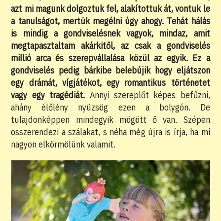
azt mi magunk dolgoztuk fel, alakítottuk át, vontuk le
a tanulságot, mertük megélni úgy ahogy. Tehát hálás
is mindig a gondviselésnek vagyok, mindaz, amit
megtapasztaltam akárkitől, az csak a gondviselés
millió arca és szerepvállalása közül az egyik. Ez a
gondviselés pedig bárkibe belebújik hogy eljátszon
egy drámát, vígjátékot, egy romantikus történetet
vagy egy tragédiát.
Annyi szereplőt képes befűzni,
ahány élőlény nyüzsög ezen a bolygón. De
tulajdonképpen mindegyik mögött ő van. Szépen
összerendezi a szálakat, s néha még újra is írja, ha mi
nagyon elkörmölünk valamit.