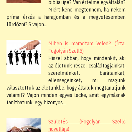
bibliai ige? Van értelme egyáltalán?
Miért kéne megtennem, ha nekem
príma érzés a haragomban és a megvetésemben
fürdőzni? S vajon…
Miben is maradtam Veled? (Írta:
Fogolyán Szellő)
Hiszel abban, hogy mindenkit, aki
az életünk része; családtagjainkat,
szerelmünket, barátainkat,
ellenségeinket, mi magunk
választottuk az életünkbe, hogy általuk megtanuljunk
valamit? Vajon minden egyes lecke, amit egymásnak
taníthatunk, egy bizonyos…
SzületÉs (Fogolyán Szellő
novellája)