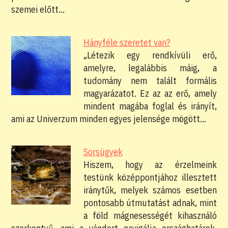
szemei előtt…
Hányféle szeretet van?
„Létezik egy rendkívüli erő,
amelyre, legalábbis máig, a
tudomány nem talált formális
magyarázatot. Ez az az erő, amely
mindent magába foglal és irányít,
ami az Univerzum minden egyes jelensége mögött…
Sorsügyek
Hiszem, hogy az érzelmeink
testünk középpontjához illesztett
iránytűk, melyek számos esetben
pontosabb útmutatást adnak, mint
a föld mágnesességét kihasználó