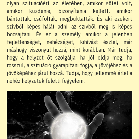
olyan szituációért az életében, amikor sötét volt,
amikor küzdenie, bizonyítania kellett, amikor
bántották, csúfolták, megbuktatták. És aki ezekért
szívből képes hálát adni, az szívből meg is képes
bocsájtani. És ez a személy, amikor a jelenben
fejletlenséget, nehézséget, kihívást észlel, már
máshogy viszonyul hozzá, mint korábban. Már tudja,
hogy a helyzet őt szolgálja, ha jól oldja meg, ha
rosszul, a szituáció gyarapítani fogja, a jövőjéhez és a
jövőképéhez járul hozzá. Tudja, hogy jellemmé érlel a
nehéz helyzetek feletti fegyelem.