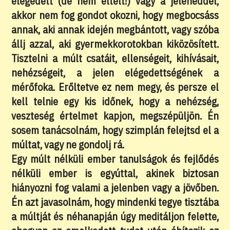
elégedett (de nem eltelt!) vagy a jeleneddel,
akkor nem fog gondot okozni, hogy megbocsáss
annak, aki annak idején megbántott, vagy szóba
állj azzal, aki gyermekkorotokban kiközösített.
Tisztelni a múlt csatáit, ellenségeit, kihívásait,
nehézségeit, a jelen elégedettségének a
mérőfoka. Erőltetve ez nem megy, és persze el
kell telnie egy kis időnek, hogy a nehézség,
veszteség értelmet kapjon, megszépüljön. Én
sosem tanácsolnám, hogy szimplán felejtsd el a
múltat, vagy ne gondolj rá.
Egy múlt nélküli ember tanulságok és fejlődés
nélküli ember is egyúttal, akinek biztosan
hiányozni fog valami a jelenben vagy a jövőben.
Én azt javasolnám, hogy mindenki tegye tisztába
a múltját és néhanapján úgy meditáljon felette,