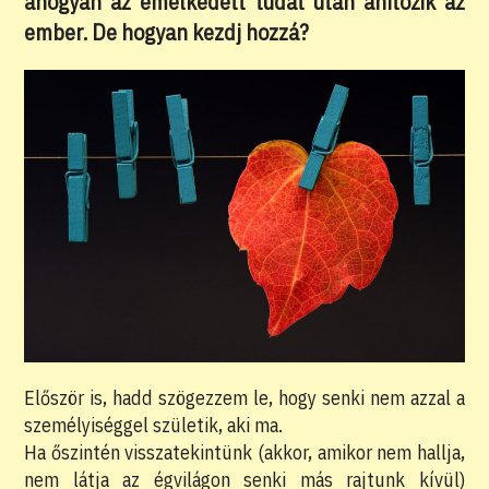
ahogyan az emelkedett tudat után áhítozik az
ember. De hogyan kezdj hozzá?
Először is, hadd szögezzem le, hogy senki nem azzal a
személyiséggel születik, aki ma.
Ha őszintén visszatekintünk (akkor, amikor nem hallja,
nem látja az égvilágon senki más rajtunk kívül)