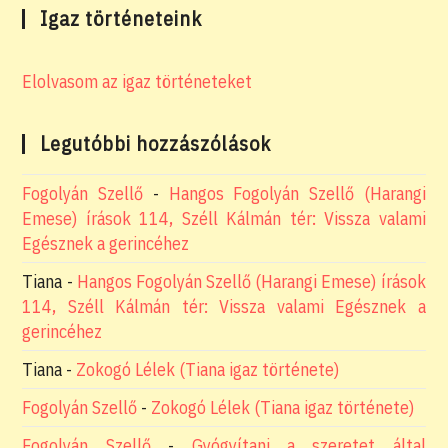
Igaz történeteink
Elolvasom az igaz történeteket
Legutóbbi hozzászólások
Fogolyán Szellő
-
Hangos Fogolyán Szellő (Harangi
Emese) írások 114, Széll Kálmán tér: Vissza valami
Egésznek a gerincéhez
Tiana
-
Hangos Fogolyán Szellő (Harangi Emese) írások
114, Széll Kálmán tér: Vissza valami Egésznek a
gerincéhez
Tiana
-
Zokogó Lélek (Tiana igaz története)
Fogolyán Szellő
-
Zokogó Lélek (Tiana igaz története)
Fogolyán Szellő
-
Gyógyítani a szeretet által