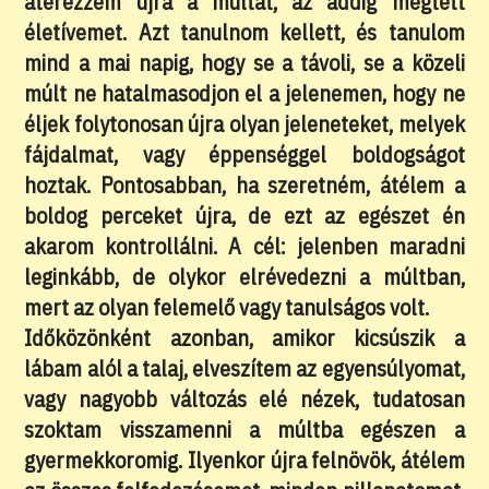
átérezzem újra a múltat, az addig megtett
életívemet. Azt tanulnom kellett, és tanulom
mind a mai napig, hogy se a távoli, se a közeli
múlt ne hatalmasodjon el a jelenemen, hogy ne
éljek folytonosan újra olyan jeleneteket, melyek
fájdalmat, vagy éppenséggel boldogságot
hoztak. Pontosabban, ha szeretném, átélem a
boldog perceket újra, de ezt az egészet én
akarom kontrollálni. A cél: jelenben maradni
leginkább, de olykor elrévedezni a múltban,
mert az olyan felemelő vagy tanulságos volt.
Időközönként azonban, amikor kicsúszik a
lábam alól a talaj, elveszítem az egyensúlyomat,
vagy nagyobb változás elé nézek, tudatosan
szoktam visszamenni a múltba egészen a
gyermekkoromig. Ilyenkor újra felnövök, átélem