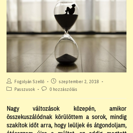
Post
Post
Fogolyán Szellő
szeptember 2, 2018
author:
published:
Post
Post
Passzusok
0 hozzászólás
category:
comments:
Nagy változások közepén, amikor
összekuszálódnak körülöttem a sorok, mindig
szakítok időt arra, hogy leüljek és átgondoljam,