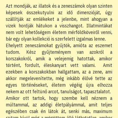
Azt mondják, az illatok és a zeneszámok olyan szinten
képesek összekutyulni az idő dimenzióját, úgy
szállítják az emlékeket a jelenbe, mint ahogyan a
vizek hordják hátukon a visszhangot. Illatmintákat
nem volt lehetőségem életem mérföldköveiről venni,
bár egy olyan kollekció is szerfelett izgalmas lenne.
Ehelyett zeneszámokat gyűjtök, amióta az eszemet
tudom. Kész gyűjteményem van azokról a
korszakokról, amik a velejemig hatottak, amikor
történt, fordult, éleskanyart vett valami. Amit
ezekben a korszakokban hallgattam, az a zene, ami
akkor megelevenítette, még inkább élővé tette az
egyes történéseket, életem végéig újra elhozza
nekem az ott feltünő arcot, tanulságot, tapasztalatot.
Amikor ott tartok, hogy szembe kell néznem a
múltammal, az addigi életpályámmal, amit teljes
egészében csak én látok át, senki más, maximum
rajtam kívül még a mögöttem álló láthatatlan, amikor