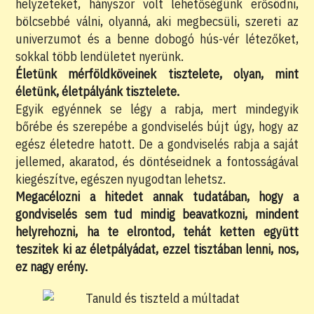
helyzeteket, hányszor volt lehetőségünk erősödni,
bölcsebbé válni, olyanná, aki megbecsüli, szereti az
univerzumot és a benne dobogó hús-vér létezőket,
sokkal több lendületet nyerünk.
Életünk mérföldköveinek tisztelete, olyan, mint
életünk, életpályánk tisztelete.
Egyik egyénnek se légy a rabja, mert mindegyik
bőrébe és szerepébe a gondviselés bújt úgy, hogy az
egész életedre hatott. De a gondviselés rabja a saját
jellemed, akaratod, és döntéseidnek a fontosságával
kiegészítve, egészen nyugodtan lehetsz.
Megacélozni a hitedet annak tudatában, hogy a
gondviselés sem tud mindig beavatkozni, mindent
helyrehozni, ha te elrontod, tehát ketten együtt
teszitek ki az életpályádat, ezzel tisztában lenni, nos,
ez nagy erény.