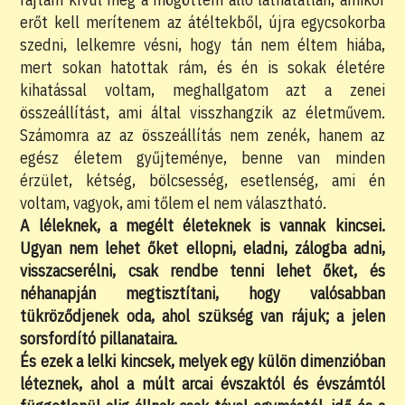
erőt kell merítenem az átéltekből, újra egycsokorba
szedni, lelkemre vésni, hogy tán nem éltem hiába,
mert sokan hatottak rám, és én is sokak életére
kihatással voltam, meghallgatom azt a zenei
összeállítást, ami által visszhangzik az életművem.
Számomra az az összeállítás nem zenék, hanem az
egész életem gyűjteménye, benne van minden
érzület, kétség, bölcsesség, esetlenség, ami én
voltam, vagyok, ami tőlem el nem választható.
A léleknek, a megélt életeknek is vannak kincsei.
Ugyan nem lehet őket ellopni, eladni, zálogba adni,
visszacserélni, csak rendbe tenni lehet őket, és
néhanapján megtisztítani, hogy valósabban
tükröződjenek oda, ahol szükség van rájuk; a jelen
sorsfordító pillanataira.
És ezek a lelki kincsek, melyek egy külön dimenzióban
léteznek, ahol a múlt arcai évszaktól és évszámtól