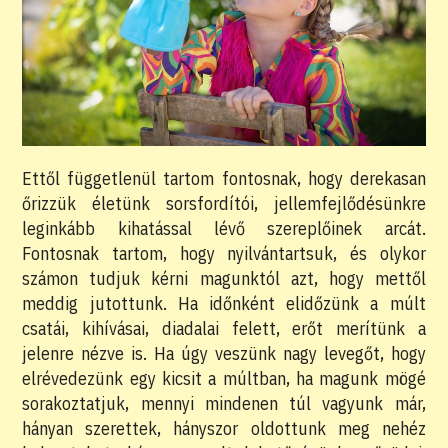
Ettől függetlenül tartom fontosnak, hogy derekasan
őrizzük életünk sorsfordítói, jellemfejlődésünkre
leginkább kihatással lévő szereplőinek arcát.
Fontosnak tartom, hogy nyilvántartsuk, és olykor
számon tudjuk kérni magunktól azt, hogy mettől
meddig jutottunk. Ha időnként elidőzünk a múlt
csatái, kihívásai, diadalai felett, erőt merítünk a
jelenre nézve is. Ha úgy veszünk nagy levegőt, hogy
elrévedezünk egy kicsit a múltban, ha magunk mögé
sorakoztatjuk, mennyi mindenen túl vagyunk már,
hányan szerettek, hányszor oldottunk meg nehéz