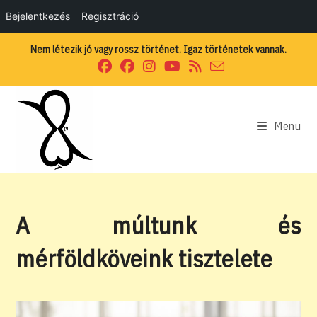
Bejelentkezés
Regisztráció
Skip
Nem létezik jó vagy rossz történet. Igaz történetek vannak.
to
content
Menu
A múltunk és
mérföldköveink tisztelete