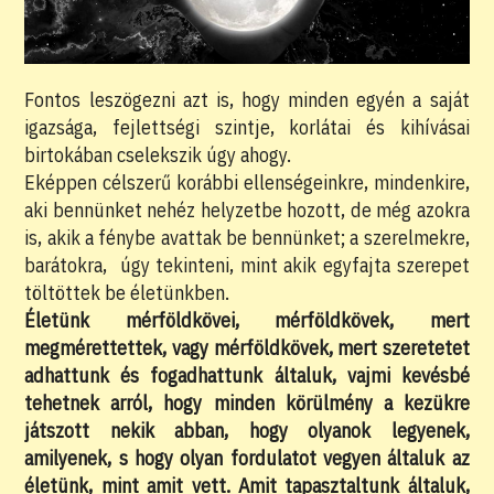
Fontos leszögezni azt is, hogy minden egyén a saját
igazsága, fejlettségi szintje, korlátai és kihívásai
birtokában cselekszik úgy ahogy.
Eképpen célszerű korábbi ellenségeinkre, mindenkire,
aki bennünket nehéz helyzetbe hozott, de még azokra
is, akik a fénybe avattak be bennünket; a szerelmekre,
barátokra, úgy tekinteni, mint akik egyfajta szerepet
töltöttek be életünkben.
Életünk mérföldkövei, mérföldkövek, mert
megmérettettek, vagy mérföldkövek, mert szeretetet
adhattunk és fogadhattunk általuk, vajmi kevésbé
tehetnek arról, hogy minden körülmény a kezükre
játszott nekik abban, hogy olyanok legyenek,
amilyenek, s hogy olyan fordulatot vegyen általuk az
életünk, mint amit vett. Amit tapasztaltunk általuk,