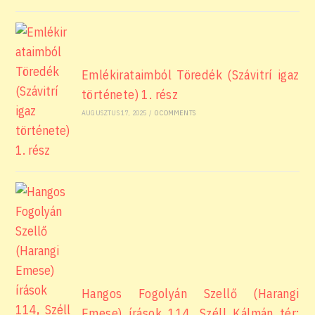
Emlékirataimból Töredék (Szávitrí igaz
története) 1. rész
AUGUSZTUS 17, 2025
/
0 COMMENTS
Hangos Fogolyán Szellő (Harangi
Emese) írások 114, Széll Kálmán tér: