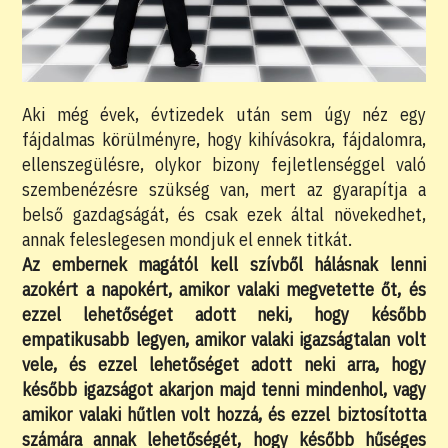
Aki még évek, évtizedek után sem úgy néz egy
fájdalmas körülményre, hogy kihívásokra, fájdalomra,
ellenszegülésre, olykor bizony fejletlenséggel való
szembenézésre szükség van, mert az gyarapítja a
belső gazdagságát, és csak ezek által növekedhet,
annak feleslegesen mondjuk el ennek titkát.
Az embernek magától kell szívből hálásnak lenni
azokért a napokért, amikor valaki megvetette őt, és
ezzel lehetőséget adott neki, hogy később
empatikusabb legyen, amikor valaki igazságtalan volt
vele, és ezzel lehetőséget adott neki arra, hogy
később igazságot akarjon majd tenni mindenhol, vagy
amikor valaki hűtlen volt hozzá, és ezzel biztosította
számára annak lehetőségét, hogy később hűséges