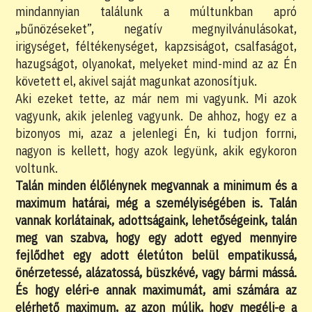
mindannyian találunk a múltunkban apró
„bűnözéseket”, negatív megnyilvánulásokat,
irigységet, féltékenységet, kapzsiságot, csalfaságot,
hazugságot, olyanokat, melyeket mind-mind az az Én
követett el, akivel saját magunkat azonosítjuk.
Aki ezeket tette, az már nem mi vagyunk. Mi azok
vagyunk, akik jelenleg vagyunk. De ahhoz, hogy ez a
bizonyos mi, azaz a jelenlegi Én, ki tudjon forrni,
nagyon is kellett, hogy azok legyünk, akik egykoron
voltunk.
Talán minden élőlénynek megvannak a minimum és a
maximum határai, még a személyiségében is. Talán
vannak korlátainak, adottságaink, lehetőségeink, talán
meg van szabva, hogy egy adott egyed mennyire
fejlődhet egy adott életúton belül empatikussá,
önérzetessé, alázatossá, büszkévé, vagy bármi mássá.
És hogy eléri-e annak maximumát, ami számára az
elérhető maximum, az azon múlik, hogy megéli-e a