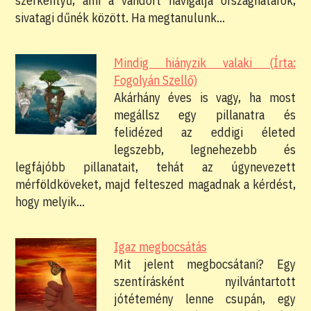
szerkentyű, ami a vándort navigálja országhatárok,
sivatagi dűnék között. Ha megtanulunk…
Mindig hiányzik valaki (Írta:
Fogolyán Szellő)
Akárhány éves is vagy, ha most
megállsz egy pillanatra és
felidézed az eddigi életed
legszebb, legnehezebb és
legfájóbb pillanatait, tehát az úgynevezett
mérföldköveket, majd felteszed magadnak a kérdést,
hogy melyik…
Igaz megbocsátás
Mit jelent megbocsátani? Egy
szentírásként nyilvántartott
jótétemény lenne csupán, egy