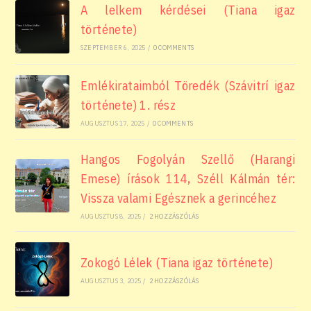
A lelkem kérdései (Tiana igaz
története)
SZEPTEMBER 6, 2025
/
0 COMMENTS
Emlékirataimból Töredék (Szávitrí igaz
története) 1. rész
AUGUSZTUS 17, 2025
/
0 COMMENTS
Hangos Fogolyán Szellő (Harangi
Emese) írások 114, Széll Kálmán tér:
Vissza valami Egésznek a gerincéhez
AUGUSZTUS 8, 2025
/
2 HOZZÁSZÓLÁS
Zokogó Lélek (Tiana igaz története)
AUGUSZTUS 3, 2025
/
2 HOZZÁSZÓLÁS