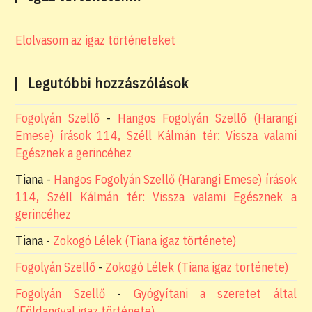
Elolvasom az igaz történeteket
Legutóbbi hozzászólások
Fogolyán Szellő
-
Hangos Fogolyán Szellő (Harangi
Emese) írások 114, Széll Kálmán tér: Vissza valami
Egésznek a gerincéhez
Tiana
-
Hangos Fogolyán Szellő (Harangi Emese) írások
114, Széll Kálmán tér: Vissza valami Egésznek a
gerincéhez
Tiana
-
Zokogó Lélek (Tiana igaz története)
Fogolyán Szellő
-
Zokogó Lélek (Tiana igaz története)
Fogolyán Szellő
-
Gyógyítani a szeretet által
(Földangyal igaz története)