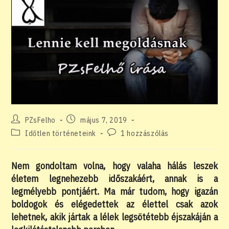
Post
Post
PZsFelho
május 7, 2019
author:
published:
Post
Post
Időtlen történeteink
1 hozzászólás
category:
comments:
Nem gondoltam volna, hogy valaha hálás leszek
életem legnehezebb időszakáért, annak is a
legmélyebb pontjáért. Ma már tudom, hogy igazán
boldogok és elégedettek az élettel csak azok
lehetnek, akik jártak a lélek legsötétebb éjszakáján a