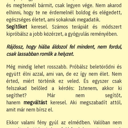
és megtennél bármit, csak legyen vége. Nem akarod
elhinni, hogy te ne érdemelnél boldog és elégedett,
egészséges életet, ami sokaknak megadatik.
Segítőket
keresel. Számos terápiát és módszert
kipróbálsz a jobb közérzet, a gyógyulás reményében.
Rájössz, hogy hiába áldozol fel mindent, nem fordul,
csak lassabban romlik a helyzet.
Még mindig lehet rosszabb. Próbálsz beletörődni és
együtt élni azzal, ami van, de ez így nem élet. Nem
érted, miért történik ez veled. És egyszer csak
felszakad belőled a kérdés: Istenem, akkor ki
segíthet? Már nem segítőt,
hanem
megváltást
keresel. Aki megszabadít attól,
amit már nem bírsz el.
Ekkor valami fény gyúl az elmédben. Valóban nem