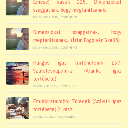
Emese) írások 115, Dimenziókat
szaggatnak, hogy megtanítsanak…
NOVEMBER 2, 2025
/
0 COMMENTS
Dimenziókat szaggatnak, hogy
megtanítsanak… (Írta: Fogolyán Szellő)
NOVEMBER 2, 2025
/
0 COMMENTS
Hangos igaz történeteink 157,
Születésnapomra (Aranka igaz
története)
OKTÓBER 18, 2025
/
0 COMMENTS
Emlékirataimból Töredék (Szávitrí igaz
története) 2. rész
OKTÓBER 1, 2025
/
0 COMMENTS