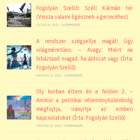
Fogolyán Szellő: Széll Kálmán tér
(Vissza valami Egésznek a gerincéhez)
JÚLIUS 28, 2025
/
0 COMMENTS
A rendszer szégyellje magát! Úgy
világméretűen. – Avagy: Miért ne
hibáztasd magad, ha áldozat vagy (Írta:
Fogolyán Szellő)
MÁRCIUS 23, 2025
/
0 COMMENTS
Oly korban éltem én e földön 2. –
Amikor a politikai véleménykülönbség
megfojtja, irányítja az emberi
kapcsolatokat (Írta: Fogolyán Szellő)
MÁRCIUS 20, 2025
/
0 COMMENTS