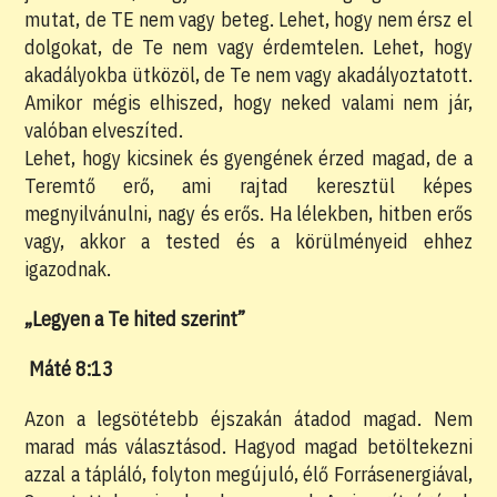
mutat, de TE nem vagy beteg. Lehet, hogy nem érsz el
dolgokat, de Te nem vagy érdemtelen. Lehet, hogy
akadályokba ütközöl, de Te nem vagy akadályoztatott.
Amikor mégis elhiszed, hogy neked valami nem jár,
valóban elveszíted.
Lehet, hogy kicsinek és gyengének érzed magad, de a
Teremtő erő, ami rajtad keresztül képes
megnyilvánulni, nagy és erős. Ha lélekben, hitben erős
vagy, akkor a tested és a körülményeid ehhez
igazodnak.
„Legyen a Te hited szerint”
Máté 8:13
Azon a legsötétebb éjszakán átadod magad. Nem
marad más választásod. Hagyod magad betöltekezni
azzal a tápláló, folyton megújuló, élő Forrásenergiával,