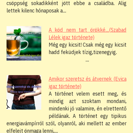
csöppség sokadikként jött ebbe a családba. Alig
lettek kilenc hónaposak a…
A köd nem tart örökké...(Szabad
Lélek igaz története)
Még egy kicsit! Csak még egy kicsit
hadd feküdjek tízig,tizenegyig.
…
Amikor szeretsz és átvernek (Evica
igaz története)
A történet velem esett meg, és
mindig azt szoktam mondani,
mindenki jó valamire, én elrettentő
példának. A történet egy tipikus
energiavámpírról szól, olyanról, aki mellett az ember
elfelejt önmaga lenni,…