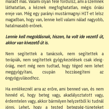
maradt más. Valami olyan felé fordulsz, ami a szemnek
láthatatlan, a kéznek megfoghatatlan, mégis óriási
ereje van. Még egy parányi mustármagnyi HIT-et lelsz
magadban, hogy van, lennie kell valami nálad nagyobb,
hatalmasabb erőnek.
Lennie kell megoldásnak, hiszen, ha volt ide vezető út,
akkor van kivezető út is.
Nem segítettek a tanácsok, nem segítettek a
terápiák, nem segítettek gyógykezelések csak ideig-
óráig, mert még nem tudtad, hogy téged nem lehet
meggyógyítani, csupán hozzásegíteni az
öngyógyulásodhoz.
Ha emlékeznél arra az erőre, ami benned van, és nem
hinnéd el, hogy beteg vagy, akadályoztatott vagy,
érdemtelen vagy, akkor bármilyen helyzetből ki tudnál
jönni. Lehet, hogy a tested betegség-tüneteket