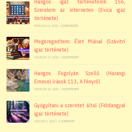
Hangos igaz történeteink 156,
Szerelem az interneten (Evica igaz
története)
MÁRCIUS 14, 2025
/
0 COMMENTS
Megöregedtem: Élet Miával (Szávitrí
igaz története)
FEBRUÁR 17, 2025
/
0 COMMENTS
Hangos Fogolyán Szellő (Harangi
Emese) írások 113, A fényről
FEBRUÁR 14, 2025
/
0 COMMENTS
Gyógyítani a szeretet által (Földangyal
igaz története)
JANUÁR 2, 2025
/
1 COMMENT