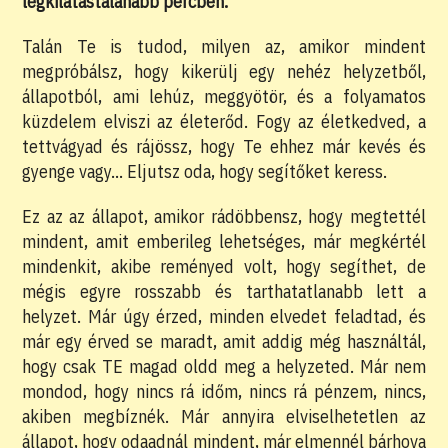
legkilátástalanabb percben.
Talán Te is tudod, milyen az, amikor mindent
megpróbálsz, hogy kikerülj egy nehéz helyzetből,
állapotból, ami lehúz, meggyötör, és a folyamatos
küzdelem elviszi az életerőd. Fogy az életkedved, a
tettvágyad és rájössz, hogy Te ehhez már kevés és
gyenge vagy… Eljutsz oda, hogy segítőket keress.
Ez az az állapot, amikor rádöbbensz, hogy megtettél
mindent, amit emberileg lehetséges, már megkértél
mindenkit, akibe reményed volt, hogy segíthet, de
mégis egyre rosszabb és tarthatatlanabb lett a
helyzet. Már úgy érzed, minden elvedet feladtad, és
már egy érved se maradt, amit addig még használtál,
hogy csak TE magad oldd meg a helyzeted. Már nem
mondod, hogy nincs rá időm, nincs rá pénzem, nincs,
akiben megbíznék. Már annyira elviselhetetlen az
állapot, hogy odaadnál mindent, már elmennél bárhova