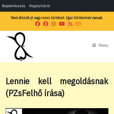
Bejelentkezés
Regisztráció
Skip
Nem létezik jó vagy rossz történet. Igaz történetek vannak.
to
content
Menu
Lennie kell megoldásnak
(PZsFelhő írása)