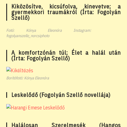
Kiközösítve, kicsúfolva, kinevetve; a
gyermekkori traumákról (Írta: Fogolyán
Szellő)
Fotó: Kónya Eleonóra Instagram:
fogolyanszello_norcsiphoto
A komfortzónán túl; Élet a halál után
(Írta: Fogolyán Szellő)
Borítófotó: Kónya Eleonóra
Leskelődő (Fogolyán Szellő novellája)
Halálosan Szerelmesék (Hangos