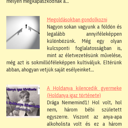
mélyen megkapaszkodnak a…
Megoldásokban gondolkozni
Nagyon sokan vagyunk a földön és
legalább annyiféleképpen
különbözünk. Még egy olyan
kulcsponti foglalatosságban is,
mint az életvezetésünk művelése,
még azt is sokmillióféleképpen kultiváljuk. Eltérünk
abban, ahogyan vetjük saját esélyeinket…
A Holdanya kilencedik gyermeke
(Holdanya igaz története)
Drága Nememind1! Hol volt, hol
nem, három bébi született
egyszerre. Viszont az anya-apa
alkoholista volt és ez a három