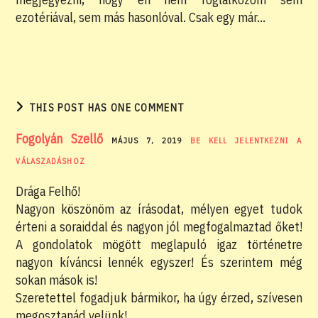
ezotériával, sem más hasonlóval. Csak egy már…
THIS POST HAS ONE COMMENT
Fogolyán Szellő
MÁJUS 7, 2019
BE KELL JELENTKEZNI A
VÁLASZADÁSHOZ
Drága Felhő!
Nagyon köszönöm az írásodat, mélyen egyet tudok
érteni a soraiddal és nagyon jól megfogalmaztad őket!
A gondolatok mögött meglapuló igaz történetre
nagyon kíváncsi lennék egyszer! És szerintem még
sokan mások is!
Szeretettel fogadjuk bármikor, ha úgy érzed, szívesen
megosztanád velünk!