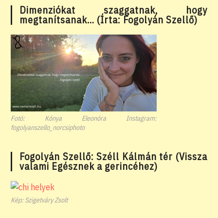
Dimenziókat szaggatnak, hogy
megtanítsanak… (Írta: Fogolyán Szellő)
Fotó: Kónya Eleonóra Instagram:
fogolyanszello_norcsiphoto
Fogolyán Szellő: Széll Kálmán tér (Vissza
valami Egésznek a gerincéhez)
Kép: Szigetváry Zsolt