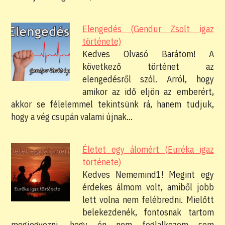
Elengedés (Gendur Zsolt igaz
története)
Kedves Olvasó Barátom! A
következő történet az
elengedésről szól. Arról, hogy
amikor az idő eljön az emberért,
akkor se félelemmel tekintsünk rá, hanem tudjuk,
hogy a vég csupán valami újnak…
Életet egy álomért (Euréka igaz
története)
Kedves Nememind1! Megint egy
érdekes álmom volt, amiből jobb
lett volna nem felébredni. Mielőtt
belekezdenék, fontosnak tartom
megjegyezni, hogy én nem foglalkozom sem