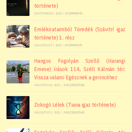
története)
SZEPTEMBER 6, 2025
/
0 COMMENTS
Emlékirataimból Töredék (Szávitrí igaz
története) 1. rész
AUGUSZTUS 17, 2025
/
0 COMMENTS
Hangos Fogolyán Szellő (Harangi
Emese) írások 114, Széll Kálmán tér:
Vissza valami Egésznek a gerincéhez
AUGUSZTUS 8, 2025
/
2 HOZZÁSZÓLÁS
Zokogó Lélek (Tiana igaz története)
AUGUSZTUS 3, 2025
/
2 HOZZÁSZÓLÁS