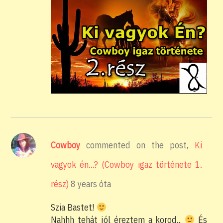
Cowboy
commented on the post,
Ki
vagyok én…? (Cowboy igaz története 1.
rész)
8 years óta
Szia Bastet!
Nahhh tehát jól éreztem a korod..
És