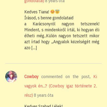
gondolatai)
8 years óta
Kedves Tiana!
Írásod, s benne gondolataid
a Karácsonyról nagyon tetszenek!
Mindent, s mindenkiről írtál, ki hogyan éli
élheti még..Külön nagyon tetszett mikor
azt írtad hogy ,,Angyalok közelségét még
azo […]
Cowboy
commented on the post,
Ki
vagyok én…? (Cowboy igaz története 2.
rész)
8 years óta
Kedves Szabad Lélek!