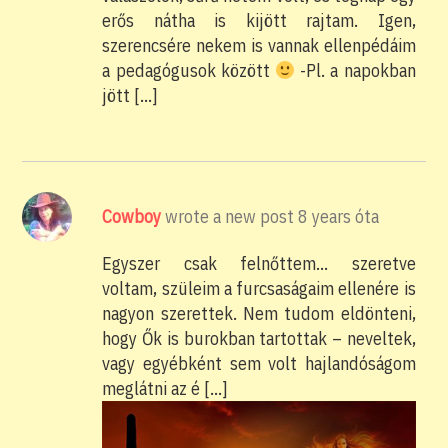
erős nátha is kijött rajtam. Igen,
szerencsére nekem is vannak ellenpédáim
a pedagógusok között
-Pl. a napokban
jött […]
Cowboy
wrote a new post
8 years óta
Egyszer csak felnőttem… szeretve
voltam, szüleim a furcsaságaim ellenére is
nagyon szerettek. Nem tudom eldönteni,
hogy Ők is burokban tartottak – neveltek,
vagy egyébként sem volt hajlandóságom
meglátni az é […]