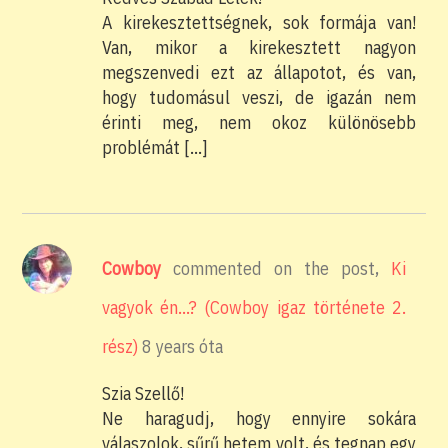
A kirekesztettségnek, sok formája van!
Van, mikor a kirekesztett nagyon
megszenvedi ezt az állapotot, és van,
hogy tudomásul veszi, de igazán nem
érinti meg, nem okoz különösebb
problémát […]
Cowboy
commented on the post,
Ki
vagyok én…? (Cowboy igaz története 2.
rész)
8 years óta
Szia Szellő!
Ne haragudj, hogy ennyire sokára
válaszolok, sűrű hetem volt, és tegnap egy