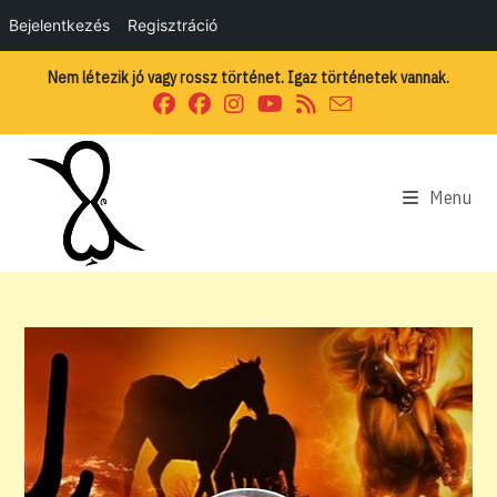
Bejelentkezés
Regisztráció
Skip
Nem létezik jó vagy rossz történet. Igaz történetek vannak.
to
content
Menu