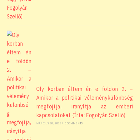
Oly korban éltem én e földön 2. –
Amikor a politikai véleménykülönbség
megfojtja, irányítja az emberi
kapcsolatokat (Írta: Fogolyán Szellő)
MÁRCIUS 20, 2025
/
0 COMMENTS