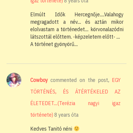
igaz története)
8 years óta
Elmúlt Idők Hercegnője….Valahogy
megragadott a név… és aztán mikor
elolvastam a történedet… körvonalazódni
látszottál előttem. -képzeletem előtt- …
A történet gyönyörű…
Cowboy
commented on the post,
EGY
TÖRTÉNÉS, ÉS ÁTÉRTÉKELED AZ
ÉLETEDET…(Terézia nagyi igaz
története)
8 years óta
Kedves Tanitó néni