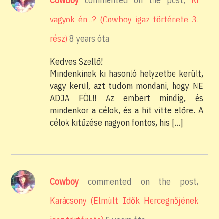
Cowboy
commented on the post,
Ki
vagyok én…? (Cowboy igaz története 3.
rész)
8 years óta
Kedves Szellő!
Mindenkinek ki hasonló helyzetbe került,
vagy kerül, azt tudom mondani, hogy NE
ADJA FÖL!! Az embert mindig, és
mindenkor a célok, és a hit vitte előre. A
célok kitűzése nagyon fontos, his […]
Cowboy
commented on the post,
Karácsony (Elmúlt Idők Hercegnőjének