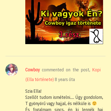
Cowboy
commented on the post,
Kopi
(Ella története)
8 years óta
Szia Ella!
Szellőt tudom ismételni…. Úgy gondolom,
T gyönyörű vagy hajjal, és nélküle is
És fogalmam sincs, én ki lennék haj