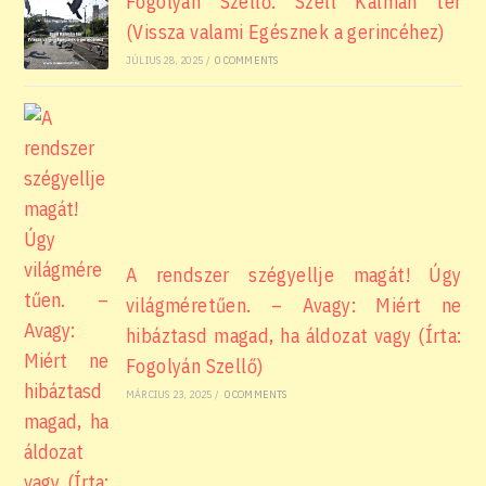
Fogolyán Szellő: Széll Kálmán tér
(Vissza valami Egésznek a gerincéhez)
JÚLIUS 28, 2025
/
0 COMMENTS
A rendszer szégyellje magát! Úgy
világméretűen. – Avagy: Miért ne
hibáztasd magad, ha áldozat vagy (Írta:
Fogolyán Szellő)
MÁRCIUS 23, 2025
/
0 COMMENTS