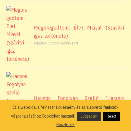
Megöregedtem: Élet Miával (Szávitrí
igaz története)
FEBRUÁR 17, 2025
/
0 COMMENTS
Hangos Fogolyán Szellő (Harangi
Emese) írások 113, A fényről
Ez a weboldal a felhasználói élmény és az alapvető funkciók
FEBRUÁR 14, 2025
/
0 COMMENTS
végrehajtásához Cookiekat használ.
Elfogadom
Reject
Részletek