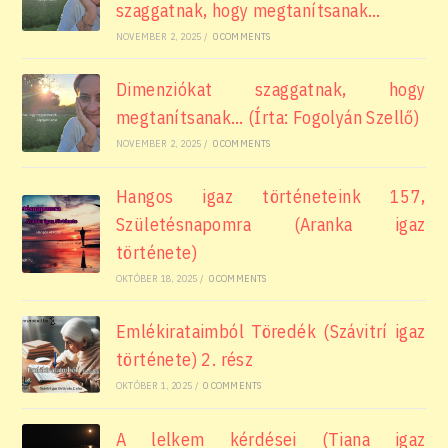
szaggatnak, hogy megtanítsanak…
NOVEMBER 2, 2025
/
0 COMMENTS
Dimenziókat szaggatnak, hogy
megtanítsanak… (Írta: Fogolyán Szellő)
NOVEMBER 2, 2025
/
0 COMMENTS
Hangos igaz történeteink 157,
Születésnapomra (Aranka igaz
története)
OKTÓBER 18, 2025
/
0 COMMENTS
Emlékirataimból Töredék (Szávitrí igaz
története) 2. rész
OKTÓBER 1, 2025
/
0 COMMENTS
A lelkem kérdései (Tiana igaz