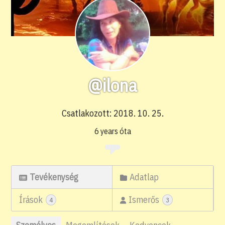
@ilona
Csatlakozott: 2018. 10. 25.
6 years óta
Tevékenység
Adatlap
Írások
Ismerős
4
3