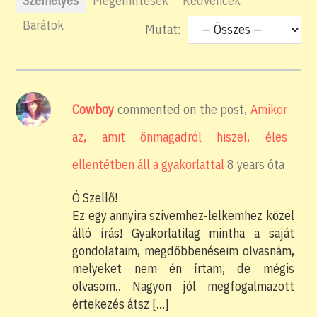
Személyes
Megemlítések
Kedvencek
Barátok
Mutat:
Cowboy
commented on the post,
Amikor
az, amit önmagadról hiszel, éles
ellentétben áll a gyakorlattal
8 years óta
Ó Szellő!
Ez egy annyira szivemhez-lelkemhez közel
álló írás! Gyakorlatilag mintha a saját
gondolataim, megdöbbenéseim olvasnám,
melyeket nem én írtam, de mégis
olvasom.. Nagyon jól megfogalmazott
értekezés átsz […]