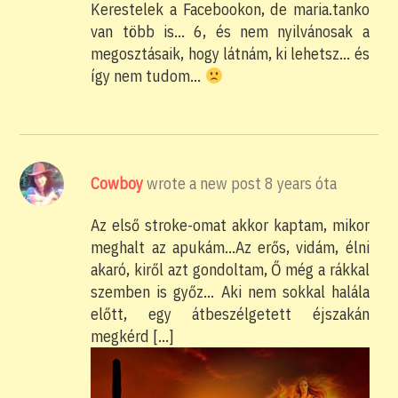
Kerestelek a Facebookon, de maria.tanko
van több is… 6, és nem nyilvánosak a
megosztásaik, hogy látnám, ki lehetsz… és
így nem tudom…
Cowboy
wrote a new post
8 years óta
Az első stroke-omat akkor kaptam, mikor
meghalt az apukám…Az erős, vidám, élni
akaró, kiről azt gondoltam, Ő még a rákkal
szemben is győz… Aki nem sokkal halála
előtt, egy átbeszélgetett éjszakán
megkérd […]