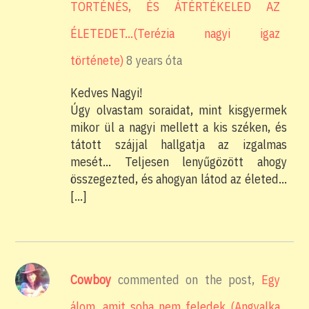
TÖRTÉNÉS, ÉS ÁTÉRTÉKELED AZ
ÉLETEDET…(Terézia nagyi igaz
története)
8 years óta
Kedves Nagyi!
Úgy olvastam soraidat, mint kisgyermek
mikor ül a nagyi mellett a kis széken, és
tátott szájjal hallgatja az izgalmas
mesét… Teljesen lenyűgözött ahogy
összegezted, és ahogyan látod az életed…
[…]
Cowboy
commented on the post,
Egy
álom, amit soha nem feledek (Angyalka