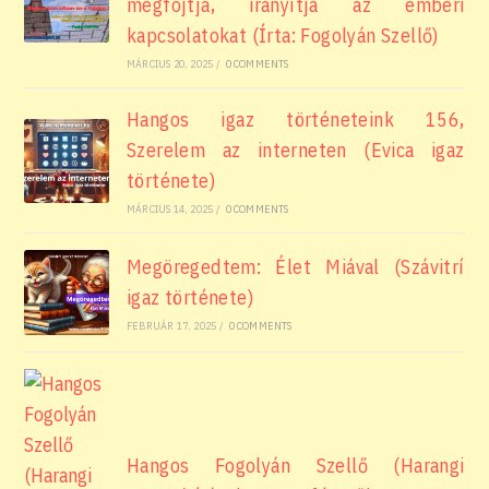
megfojtja, irányítja az emberi
kapcsolatokat (Írta: Fogolyán Szellő)
MÁRCIUS 20, 2025
/
0 COMMENTS
Hangos igaz történeteink 156,
Szerelem az interneten (Evica igaz
története)
MÁRCIUS 14, 2025
/
0 COMMENTS
Megöregedtem: Élet Miával (Szávitrí
igaz története)
FEBRUÁR 17, 2025
/
0 COMMENTS
Hangos Fogolyán Szellő (Harangi