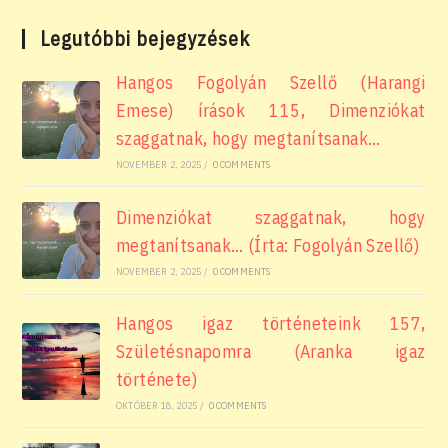
Legutóbbi bejegyzések
Hangos Fogolyán Szellő (Harangi
Emese) írások 115, Dimenziókat
szaggatnak, hogy megtanítsanak…
NOVEMBER 2, 2025
/
0 COMMENTS
Dimenziókat szaggatnak, hogy
megtanítsanak… (Írta: Fogolyán Szellő)
NOVEMBER 2, 2025
/
0 COMMENTS
Hangos igaz történeteink 157,
Születésnapomra (Aranka igaz
története)
OKTÓBER 18, 2025
/
0 COMMENTS