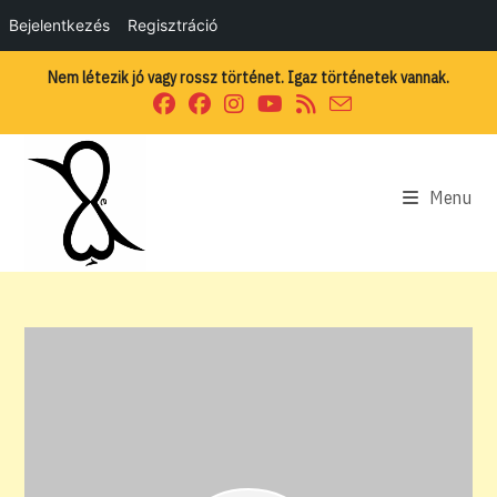
Bejelentkezés
Regisztráció
Skip
Nem létezik jó vagy rossz történet. Igaz történetek vannak.
to
content
Menu