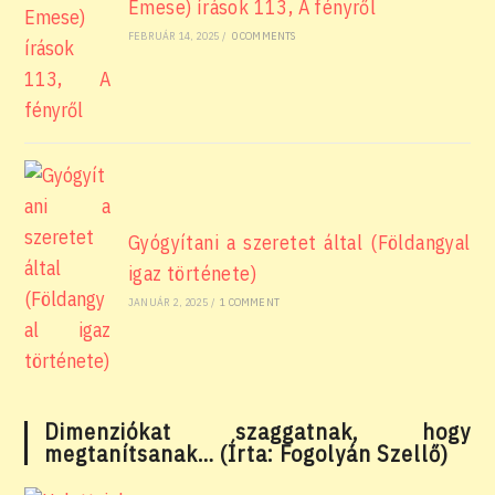
Emese) írások 113, A fényről
FEBRUÁR 14, 2025
/
0 COMMENTS
Gyógyítani a szeretet által (Földangyal
igaz története)
JANUÁR 2, 2025
/
1 COMMENT
Dimenziókat szaggatnak, hogy
megtanítsanak… (Írta: Fogolyán Szellő)