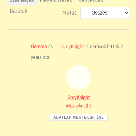
Személyes
Megemlítések
Kedvencek
Barátok
Mutat:
Gemma
és
GreyKnight
ismerősök lettek
7
years óta
GreyKnight
@greyknight
ADATLAP MEGTEKINTÉSE