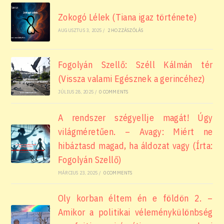
Zokogó Lélek (Tiana igaz története)
AUGUSZTUS 3, 2025
/
2 HOZZÁSZÓLÁS
Fogolyán Szellő: Széll Kálmán tér
(Vissza valami Egésznek a gerincéhez)
JÚLIUS 28, 2025
/
0 COMMENTS
A rendszer szégyellje magát! Úgy
világméretűen. – Avagy: Miért ne
hibáztasd magad, ha áldozat vagy (Írta:
Fogolyán Szellő)
MÁRCIUS 23, 2025
/
0 COMMENTS
Oly korban éltem én e földön 2. –
Amikor a politikai véleménykülönbség