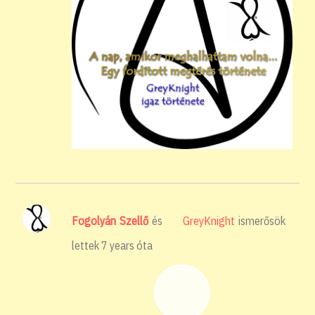
Fogolyán Szellő
és
GreyKnight
ismerősök
lettek
7 years óta