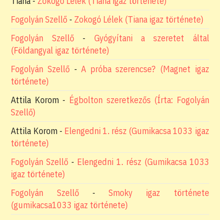
Tiana
-
Zokogó Lélek (Tiana igaz története)
Fogolyán Szellő
-
Zokogó Lélek (Tiana igaz története)
Fogolyán Szellő
-
Gyógyítani a szeretet által
(Földangyal igaz története)
Fogolyán Szellő
-
A próba szerencse? (Magnet igaz
története)
Attila Korom
-
Égbolton szeretkezős (Írta: Fogolyán
Szellő)
Attila Korom
-
Elengedni 1. rész (Gumikacsa 1033 igaz
története)
Fogolyán Szellő
-
Elengedni 1. rész (Gumikacsa 1033
igaz története)
Fogolyán Szellő
-
Smoky igaz története
(gumikacsa1033 igaz története)