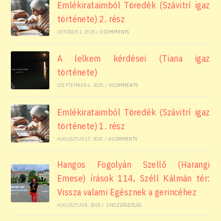
Emlékirataimból Töredék (Szávitrí igaz
története) 2. rész
OKTÓBER 1, 2025
/
0 COMMENTS
A lelkem kérdései (Tiana igaz
története)
SZEPTEMBER 6, 2025
/
0 COMMENTS
Emlékirataimból Töredék (Szávitrí igaz
története) 1. rész
AUGUSZTUS 17, 2025
/
0 COMMENTS
Hangos Fogolyán Szellő (Harangi
Emese) írások 114, Széll Kálmán tér:
Vissza valami Egésznek a gerincéhez
AUGUSZTUS 8, 2025
/
2 HOZZÁSZÓLÁS