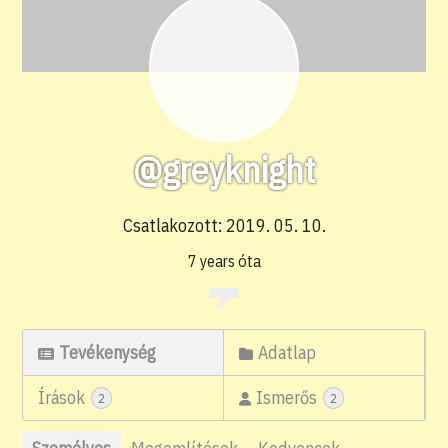
@greyknight
Csatlakozott: 2019. 05. 10.
7 years óta
Tevékenység
Adatlap
Írások
Ismerős
2
2