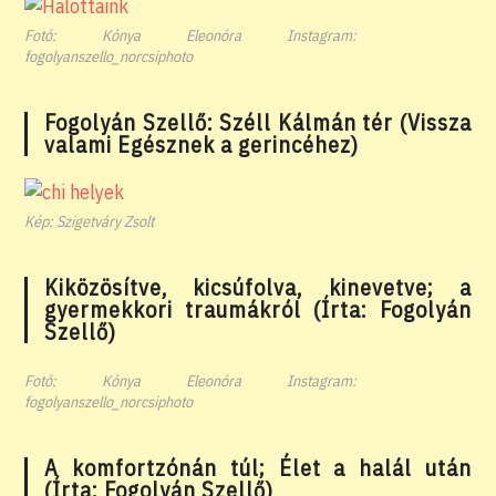
Fotó: Kónya Eleonóra Instagram:
fogolyanszello_norcsiphoto
Fogolyán Szellő: Széll Kálmán tér (Vissza
valami Egésznek a gerincéhez)
Kép: Szigetváry Zsolt
Kiközösítve, kicsúfolva, kinevetve; a
gyermekkori traumákról (Írta: Fogolyán
Szellő)
Fotó: Kónya Eleonóra Instagram:
fogolyanszello_norcsiphoto
A komfortzónán túl; Élet a halál után
(Írta: Fogolyán Szellő)