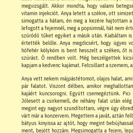
megvizsgált. Akkor mondta, hogy valami betegs
vitamin injekciót. Anya letett a székre, ott simiz
simogatta a hátam, én meg a kezére hajtottam a f
lefogott a fejemnél, meg a popsimnál, hát nem ér
szúródó tűket egyiket a másik után. Kiabáltam is
értették belőle. Anya megdicsért, hogy ügyes vo
hófehér kölyköm is bent hesszelt a széken, őt 
szúrást. Ő rendben volt. Még beszélgettek kicsi
kapjam a kedvenc kajámat. Felcsillant a szemem, a
Anya vett nekem májpástétomot, olajos halat, am
pár falatot. Viszont délben, amikor meghallott
kajáért kuncsorogni. Együtt csemegéztünk. Pici
Jólesett a csirkemell, de néhány falat után elé
megint egy nagyot szundítottam, végre úgy ébredt
várt már a konzervem. Megettem a javát, aztán fel
bátyus kinyissa az ajtót, hogy megint bebújhassa
ment, bejött hozzám. Megsimogatta a fejem, lepa