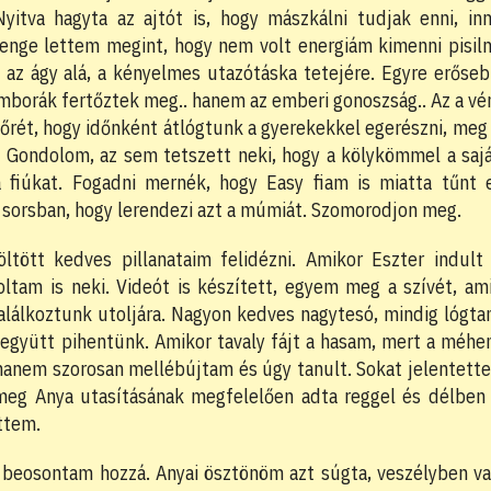
itva hagyta az ajtót is, hogy mászkálni tudjak enni, inn
enge lettem megint, hogy nem volt energiám kimenni pisiln
az ágy alá, a kényelmes utazótáska tetejére. Egyre erőse
imborák fertőztek meg.. hanem az emberi gonoszság.. Az a vé
sőrét, hogy időnként átlógtunk a gyerekekkel egerészni, meg
. Gondolom, az sem tetszett neki, hogy a kölykömmel a saj
a fiúkat. Fogadni mernék, hogy Easy fiam is miatta tűnt 
 a sorsban, hogy lerendezi azt a múmiát. Szomorodjon meg.
ltött kedves pillanataim felidézni. Amikor Eszter indult
ltam is neki. Videót is készített, egyem meg a szívét, am
találkoztunk utoljára. Nagyon kedves nagytesó, mindig lógt
 együtt pihentünk. Amikor tavaly fájt a hasam, mert a méh
anem szorosan mellébújtam és úgy tanult. Sokat jelentett
 meg Anya utasításának megfelelően adta reggel és délben
ttem.
eg beosontam hozzá. Anyai ösztönöm azt súgta, veszélyben v