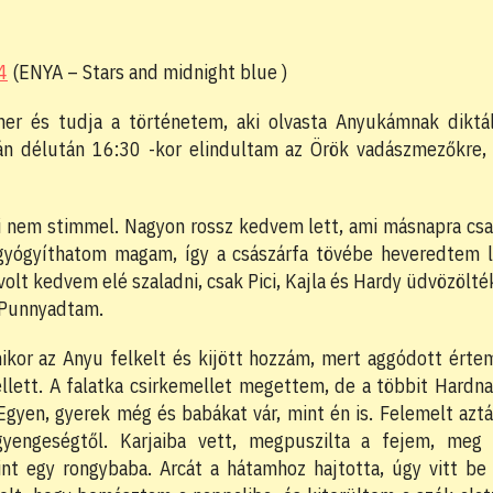
4
(ENYA – Stars and midnight blue )
er és tudja a történetem, aki olvasta Anyukámnak diktá
án délután 16:30 -kor elindultam az Örök vadászmezőkre,
i nem stimmel. Nagyon rossz kedvem lett, ami másnapra cs
gyógyíthatom magam, így a császárfa tövébe heveredtem 
olt kedvem elé szaladni, csak Pici, Kajla és Hardy üdvözölté
 Punnyadtam.
kor az Anyu felkelt és kijött hozzám, mert aggódott érte
llett. A falatka csirkemellet megettem, de a többit Hardn
 Egyen, gyerek még és babákat vár, mint én is. Felemelt azt
yengeségtől. Karjaiba vett, megpuszilta a fejem, meg
int egy rongybaba. Arcát a hátamhoz hajtotta, úgy vitt be