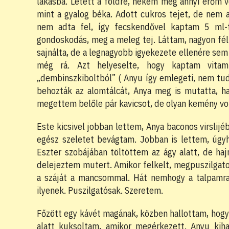
lakásba. Letett a földre, nekem még annyi erőm v
mint a gyalog béka. Adott cukros tejet, de nem 
nem adta fel, így fecskendővel kaptam 5 ml-t
gondoskodás, meg a meleg tej. Láttam, nagyon félt
sajnálta, de a legnagyobb igyekezete ellenére sem
még rá. Azt helyeselte, hogy kaptam vita
„dembinszkiboltból” ( Anyu így emlegeti, nem tudom
behozták az alomtálcát, Anya meg is mutatta, h
megettem belőle pár kavicsot, de olyan kemény vo
Este kicsivel jobban lettem, Anya baconos virslijé
egész szeletet bevágtam. Jobban is lettem, úgyh
Eszter szobájában töltöttem az ágy alatt, de ha
delejeztem mutert. Amikor felkelt, megpuszilgat
a száját a mancsommal. Hát nemhogy a talpamra
ilyenek. Puszilgatósak. Szeretem.
Főzött egy kávét magának, közben hallottam, hogy 
alatt kuksoltam, amikor megérkezett. Anyu kiha