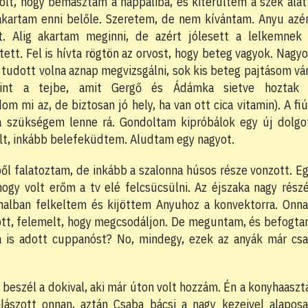
olt, hogy bemásztam a nappaliba, és kiterültem a szék alat
akartam enni belőle. Szeretem, de nem kívántam. Anyu azé
. Alig akartam meginni, de azért jólesett a lelkemnek
ett. Fel is hívta rögtön az orvost, hogy beteg vagyok. Nagy
 tudott volna aznap megvizsgálni, sok kis beteg pajtásom vá
mint a tejbe, amit Gergő és Ádámka sietve hoztak 
 mi az, de biztosan jó hely, ha van ott cica vitamin). A fi
a szükségem lenne rá. Gondoltam kipróbálok egy új dolgo
lt, inkább belefeküdtem. Aludtam egy nagyot.
ből falatoztam, de inkább a szalonna húsos része vonzott. E
ogy volt erőm a tv elé felcsücsülni. Az éjszaka nagy rész
jnalban felkeltem és kijöttem Anyuhoz a konvektorra. Onn
ott, felemelt, hogy megcsodáljon. De meguntam, és befogt
 is adott cuppanóst? No, mindegy, ezek az anyák már cs
beszél a dokival, aki már úton volt hozzám. Én a konyhaaszt
lászott onnan, aztán Csaba bácsi a nagy kezeivel alapos