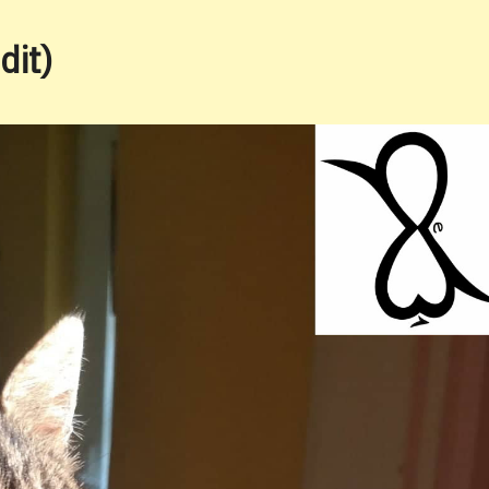
website
dit)
search