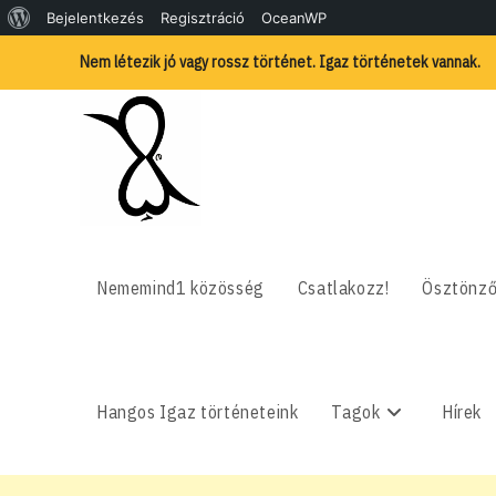
WordPress,
Bejelentkezés
Regisztráció
OceanWP
Skip
a
Nem létezik jó vagy rossz történet. Igaz történetek vannak.
to
content
csodás
Nememind1 közösség
Csatlakozz!
Ösztönző
Hangos Igaz történeteink
Tagok
Hírek