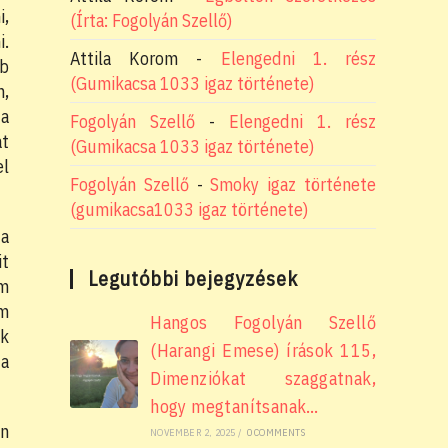
i,
(Írta: Fogolyán Szellő)
i.
Attila Korom
-
Elengedni 1. rész
bb
(Gumikacsa 1033 igaz története)
n,
 a
Fogolyán Szellő
-
Elengedni 1. rész
át
(Gumikacsa 1033 igaz története)
el
Fogolyán Szellő
-
Smoky igaz története
(gumikacsa1033 igaz története)
 a
it
Legutóbbi bejegyzések
am
em
Hangos Fogolyán Szellő
ek
(Harangi Emese) írások 115,
 a
Dimenziókat szaggatnak,
hogy megtanítsanak…
an
NOVEMBER 2, 2025
/
0 COMMENTS