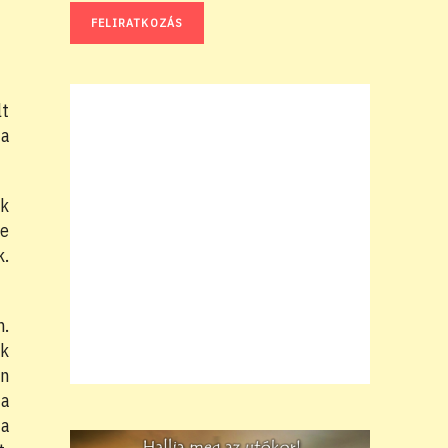
lt
 a
ak
le
k.
m.
ak
án
 a
 a