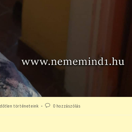
Post
dőtlen történeteink
0 hozzászólás
ory:
comments: