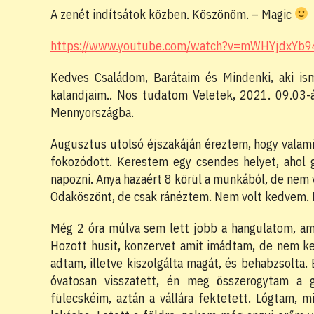
A zenét indítsátok közben. Köszönöm. – Magic
https://www.youtube.com/watch?v=mWHYjdxYb9
Kedves Családom, Barátaim és Mindenki, aki ism
kalandjaim.. Nos tudatom Veletek, 2021. 09.03-
Mennyországba.
Augusztus utolsó éjszakáján éreztem, hogy valam
fokozódott. Kerestem egy csendes helyet, ahol 
napozni. Anya hazaért 8 körül a munkából, de nem v
Odaköszönt, de csak ránéztem. Nem volt kedvem.
Még 2 óra múlva sem lett jobb a hangulatom, ami
Hozott husit, konzervet amit imádtam, de nem ke
adtam, illetve kiszolgálta magát, és behabzsolta.
óvatosan visszatett, én meg összerogytam a g
fülecskéim, aztán a vállára fektetett. Lógtam, m