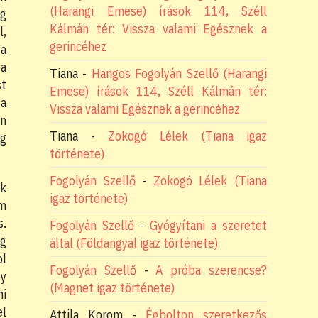
(Harangi Emese) írások 114, Széll
eg
Kálmán tér: Vissza valami Egésznek a
l,
gerincéhez
ya
ba
Tiana
-
Hangos Fogolyán Szellő (Harangi
st
Emese) írások 114, Széll Kálmán tér:
 a
Vissza valami Egésznek a gerincéhez
on
Tiana
-
Zokogó Lélek (Tiana igaz
eg
története)
Fogolyán Szellő
-
Zokogó Lélek (Tiana
ak
igaz története)
am
s.
Fogolyán Szellő
-
Gyógyítani a szeretet
ig
által (Földangyal igaz története)
ol
Fogolyán Szellő
-
A próba szerencse?
gy
(Magnet igaz története)
ni
el
Attila Korom
-
Égbolton szeretkezős