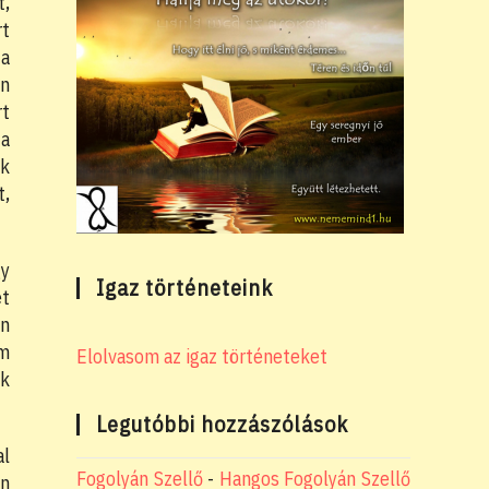
t,
rt
 a
on
rt
a
úk
t,
gy
Igaz történeteink
ét
an
am
Elolvasom az igaz történeteket
ak
Legutóbbi hozzászólások
al
Fogolyán Szellő
-
Hangos Fogolyán Szellő
an