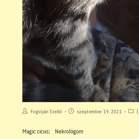
Post
Post
Post
Fogolyán Szellő
szeptember 19, 2021
I
author:
published:
categ
Magic cicus: Nekrológom