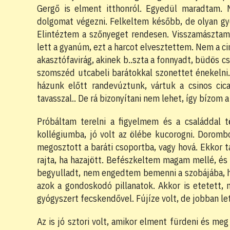
Gergő is elment itthonról. Egyedül maradtam. Ny
dolgomat végezni. Felkeltem később, de olyan gy
Elintéztem a szőnyeget rendesen. Visszamásztam 
lett a gyanúm, ezt a harcot elvesztettem. Nem a c
akasztófavirág, akinek b..szta a fonnyadt, büdös c
szomszéd utcabeli barátokkal szonettet énekelni
házunk előtt randevúztunk, vártuk a csinos cic
tavasszal.. De rá bizonyítani nem lehet, így bízom
Próbáltam terelni a figyelmem és a családdal tö
kollégiumba, jó volt az ölébe kucorogni. Dorombo
megosztott a baráti csoportba, vagy hová. Ekkor 
rajta, ha hazajött. Befészkeltem magam mellé, és
begyulladt, nem engedtem bemenni a szobájába, h
azok a gondoskodó pillanatok. Akkor is etetett,
gyógyszert fecskendővel. Fújíze volt, de jobban le
Az is jó sztori volt, amikor elment fürdeni és m