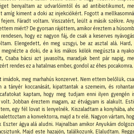
éget benyaltam az udvarlóimtól és ad antibiotikumot, m
ett amíg kiment a doki az injekciókért. Fogott a mellkasomná
ejem. Fáradt voltam. Visszatért, leült a másik székre. An
tettem miért? De gyorsan rájöttem, amikor éreztem a húsom
 rendesen, hogy ez nagyon fáj, de csak a keserves nyávogá
ltam. Elengedett, én meg uzsgyi, be az asztal alá. Hard,
is megnézte a doki, de a kis mákos kölök megúszta a nyak
t, Csaba bácsi azt javasolta, maradjak bent pár napig, m
zért rendes ez a hatalmas ember, gondol az éhes pocakomra.
it imádok, meg marhahús konzervet. Nem ettem belőlük, cs
am a tányér koccanását, kipattantak a szemeim, és rohant
 cafatokat kaptam, hogy meg tudjam enni ilyen gyengén i
g volt. Jobban éreztem magam, az étvágyam is alakult. Est
em, egy fél lovat is lenyelnék. Kiszaladtam a konyhába, ah
balettoztam a konvektorra, majd a tv elé. Nagyon vártam, ho
k Eszter ágya alá aludni. Hajnalban amikor Anyukám dolgoz
csiztunk. Majd este hazajön, találkozunk. Elaludtam. Regg