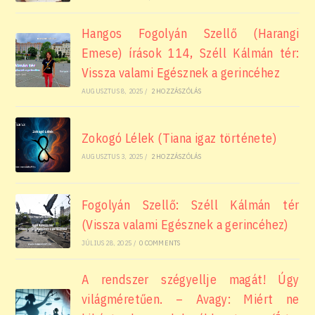
Hangos Fogolyán Szellő (Harangi
Emese) írások 114, Széll Kálmán tér:
Vissza valami Egésznek a gerincéhez
AUGUSZTUS 8, 2025
/
2 HOZZÁSZÓLÁS
Zokogó Lélek (Tiana igaz története)
AUGUSZTUS 3, 2025
/
2 HOZZÁSZÓLÁS
Fogolyán Szellő: Széll Kálmán tér
(Vissza valami Egésznek a gerincéhez)
JÚLIUS 28, 2025
/
0 COMMENTS
A rendszer szégyellje magát! Úgy
világméretűen. – Avagy: Miért ne