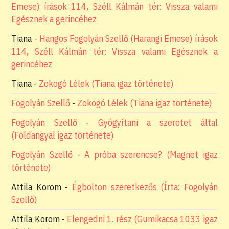
Emese) írások 114, Széll Kálmán tér: Vissza valami
Egésznek a gerincéhez
Tiana
-
Hangos Fogolyán Szellő (Harangi Emese) írások
114, Széll Kálmán tér: Vissza valami Egésznek a
gerincéhez
Tiana
-
Zokogó Lélek (Tiana igaz története)
Fogolyán Szellő
-
Zokogó Lélek (Tiana igaz története)
Fogolyán Szellő
-
Gyógyítani a szeretet által
(Földangyal igaz története)
Fogolyán Szellő
-
A próba szerencse? (Magnet igaz
története)
Attila Korom
-
Égbolton szeretkezős (Írta: Fogolyán
Szellő)
Attila Korom
-
Elengedni 1. rész (Gumikacsa 1033 igaz