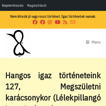
Bejelentkezés
Regisztráció
Skip
Nem létezik jó vagy rossz történet. Igaz történetek vannak.
to
content
Menu
Hangos igaz történeteink
127, Megszületni
karácsonykor (Lélekpillangó