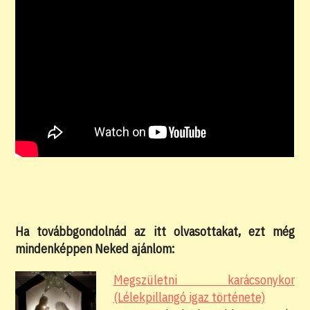
Ha továbbgondolnád az itt olvasottakat, ezt még
mindenképpen Neked ajánlom:
Megszületni karácsonykor
(Lélekpillangó igaz története)