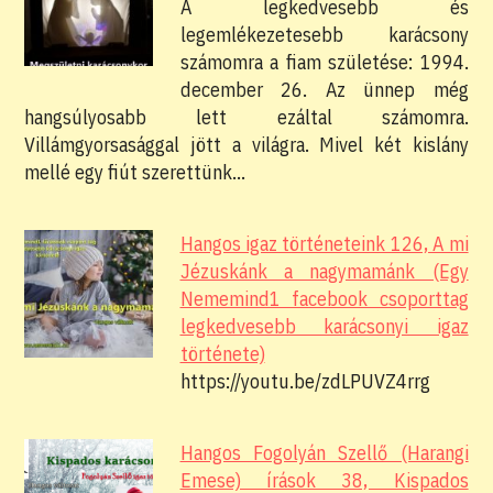
A legkedvesebb és
legemlékezetesebb karácsony
számomra a fiam születése: 1994.
december 26. Az ünnep még
hangsúlyosabb lett ezáltal számomra.
Villámgyorsasággal jött a világra. Mivel két kislány
mellé egy fiút szerettünk…
Hangos igaz történeteink 126, A mi
Jézuskánk a nagymamánk (Egy
Nememind1 facebook csoporttag
legkedvesebb karácsonyi igaz
története)
https://youtu.be/zdLPUVZ4rrg
Hangos Fogolyán Szellő (Harangi
Emese) írások 38, Kispados