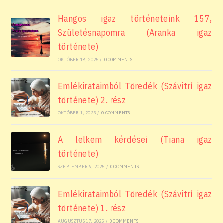
Hangos igaz történeteink 157,
Születésnapomra (Aranka igaz
története)
OKTÓBER 18, 2025
/
0 COMMENTS
Emlékirataimból Töredék (Szávitrí igaz
története) 2. rész
OKTÓBER 1, 2025
/
0 COMMENTS
A lelkem kérdései (Tiana igaz
története)
SZEPTEMBER 6, 2025
/
0 COMMENTS
Emlékirataimból Töredék (Szávitrí igaz
története) 1. rész
AUGUSZTUS 17, 2025
/
0 COMMENTS