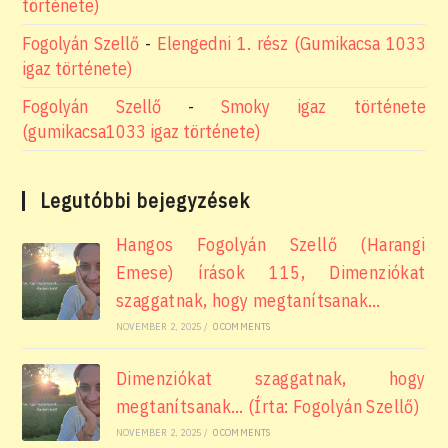
története)
Fogolyán Szellő
-
Elengedni 1. rész (Gumikacsa 1033
igaz története)
Fogolyán Szellő
-
Smoky igaz története
(gumikacsa1033 igaz története)
Legutóbbi bejegyzések
Hangos Fogolyán Szellő (Harangi
Emese) írások 115, Dimenziókat
szaggatnak, hogy megtanítsanak…
NOVEMBER 2, 2025
/
0 COMMENTS
Dimenziókat szaggatnak, hogy
megtanítsanak… (Írta: Fogolyán Szellő)
NOVEMBER 2, 2025
/
0 COMMENTS