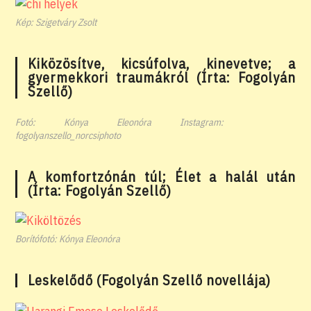
Kép: Szigetváry Zsolt
Kiközösítve, kicsúfolva, kinevetve; a
gyermekkori traumákról (Írta: Fogolyán
Szellő)
Fotó: Kónya Eleonóra Instagram:
fogolyanszello_norcsiphoto
A komfortzónán túl; Élet a halál után
(Írta: Fogolyán Szellő)
Borítófotó: Kónya Eleonóra
Leskelődő (Fogolyán Szellő novellája)