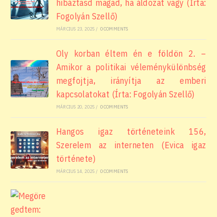
hibáztasd magad, ha áldozat vagy (Írta:
Fogolyán Szellő)
MÁRCIUS 23, 2025
/
0 COMMENTS
Oly korban éltem én e földön 2. –
Amikor a politikai véleménykülönbség
megfojtja, irányítja az emberi
kapcsolatokat (Írta: Fogolyán Szellő)
MÁRCIUS 20, 2025
/
0 COMMENTS
Hangos igaz történeteink 156,
Szerelem az interneten (Evica igaz
története)
MÁRCIUS 14, 2025
/
0 COMMENTS