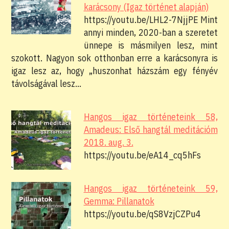
karácsony (Igaz történet alapján)
https://youtu.be/LHL2-7NjjPE Mint
annyi minden, 2020-ban a szeretet
ünnepe is másmilyen lesz, mint
szokott. Nagyon sok otthonban erre a karácsonyra is
igaz lesz az, hogy „huszonhat házszám egy fényév
távolságával lesz…
Hangos igaz történeteink 58,
Amadeus: Első hangtál meditációm
2018. aug. 3.
https://youtu.be/eA14_cq5hFs
Hangos igaz történeteink 59,
Gemma: Pillanatok
https://youtu.be/qS8VzjCZPu4