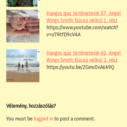
Hangos igaz történeteink 57, Angel
Wings Smith: Búcsú nélkül 1. rész
https://www.youtube.com/watch?
v=o7RtfD9cV4A
Hangos igaz történeteink 60, Angel
Wings Smith: Búcsú nélkül 2. rész
https://youtu.be/ZGmc0vA6k9Q
Vélemény, hozzászólás?
You must be
logged in
to post a comment.