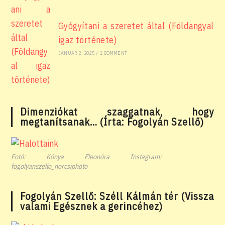
Gyógyítani a szeretet által (Földangyal
igaz története)
JANUÁR 2, 2025
/
1 COMMENT
Dimenziókat szaggatnak, hogy
megtanítsanak… (Írta: Fogolyán Szellő)
Fotó: Kónya Eleonóra Instagram:
fogolyanszello_norcsiphoto
Fogolyán Szellő: Széll Kálmán tér (Vissza
valami Egésznek a gerincéhez)