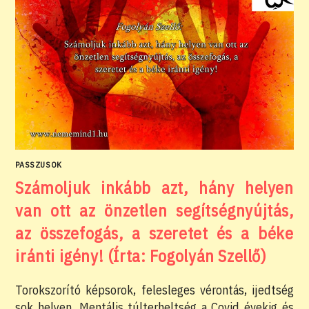
PASSZUSOK
Számoljuk inkább azt, hány helyen
van ott az önzetlen segítségnyújtás,
az összefogás, a szeretet és a béke
iránti igény! (Írta: Fogolyán Szellő)
Torokszorító képsorok, felesleges vérontás, ijedtség
sok helyen. Mentális túlterheltség a Covid évekig és