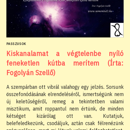
PASSZUSOK
Kiskanalamat a végtelenbe nyíló
feneketlen kútba merítem (Írta:
Fogolyán Szellő)
A szempárban ott vibrál valahogy egy jelzés. Sorsunk
összefonódásának elrendeléséről, ismertségünk nem
új keletűségéről, remeg a tekintetben valami
misztikum, amit roppantul nem értünk, de minden
kétséget kizárólag ott van. Kutatjuk,
belefeledkezünk, csodáljuk, aztán csak félrenézünk