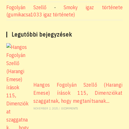
Fogolyán Szellő
-
Smoky igaz története
(gumikacsa1033 igaz története)
Legutóbbi bejegyzések
Hangos Fogolyán Szellő (Harangi
Emese) írások 115, Dimenziókat
szaggatnak, hogy megtanítsanak…
NOVEMBER 2, 2025
/
0 COMMENTS