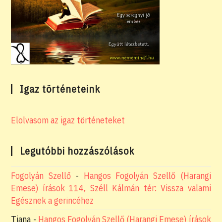
Igaz történeteink
Elolvasom az igaz történeteket
Legutóbbi hozzászólások
Fogolyán Szellő
-
Hangos Fogolyán Szellő (Harangi
Emese) írások 114, Széll Kálmán tér: Vissza valami
Egésznek a gerincéhez
Tiana
-
Hangos Fogolyán Szellő (Harangi Emese) írások