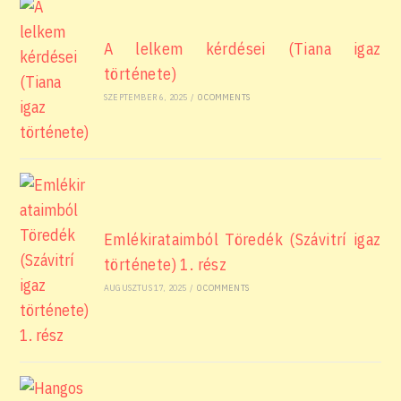
A lelkem kérdései (Tiana igaz
története)
SZEPTEMBER 6, 2025
/
0 COMMENTS
Emlékirataimból Töredék (Szávitrí igaz
története) 1. rész
AUGUSZTUS 17, 2025
/
0 COMMENTS