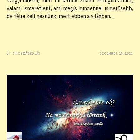
szégyenlősen, mert mi látunk valami felfoghatatlant,
valami ismeretlent, ami mégis mindennél ismerősebb,
de félre kell néznünk, mert ebben a világban…
0 HOZZÁSZÓLÁS
DECEMBER 18, 2022