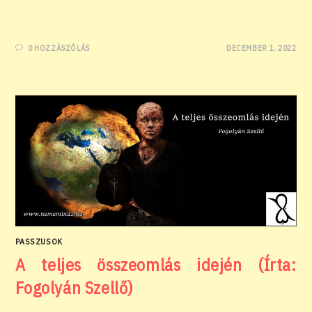
0 HOZZÁSZÓLÁS
DECEMBER 1, 2022
PASSZUSOK
A teljes összeomlás idején (Írta:
Fogolyán Szellő)