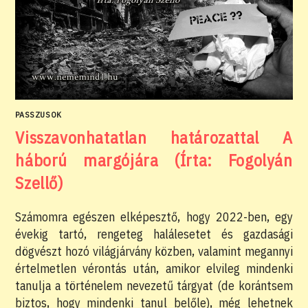
PASSZUSOK
Visszavonhatatlan határozattal A
háború margójára (Írta: Fogolyán
Szellő)
Számomra egészen elképesztő, hogy 2022-ben, egy
évekig tartó, rengeteg halálesetet és gazdasági
dögvészt hozó világjárvány közben, valamint megannyi
értelmetlen vérontás után, amikor elvileg mindenki
tanulja a történelem nevezetű tárgyat (de korántsem
biztos, hogy mindenki tanul belőle), még lehetnek