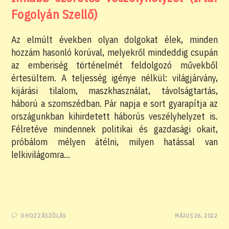
Fogolyán Szellő)
Az elmúlt években olyan dolgokat élek, minden
hozzám hasonló korúval, melyekről mindeddig csupán
az emberiség történelmét feldolgozó művekből
értesültem. A teljesség igénye nélkül: világjárvány,
kijárási tilalom, maszkhasználat, távolságtartás,
háború a szomszédban. Pár napja e sort gyarapítja az
országunkban kihirdetett háborús veszélyhelyzet is.
Félretéve mindennek politikai és gazdasági okait,
próbálom mélyen átélni, milyen hatással van
lelkivilágomra…
0 HOZZÁSZÓLÁS
MÁJUS 26, 2022