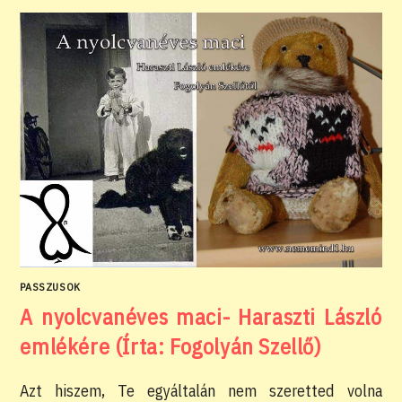
PASSZUSOK
A nyolcvanéves maci- Haraszti László
emlékére (Írta: Fogolyán Szellő)
Azt hiszem, Te egyáltalán nem szeretted volna