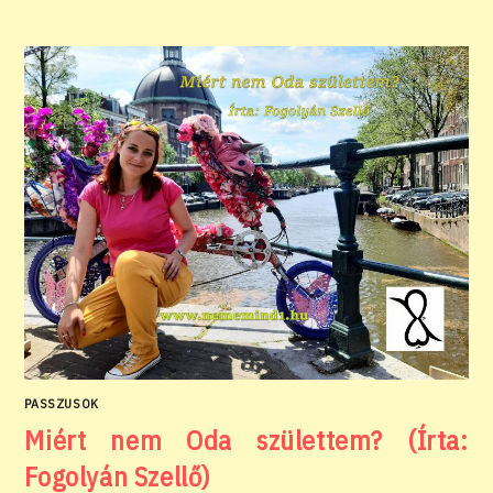
PASSZUSOK
Miért nem Oda születtem? (Írta:
Fogolyán Szellő)