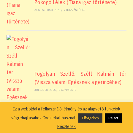
Zokogó Lélek (Tiana igaz története)
AUGUSZTUS 3, 2025
/
2 HOZZÁSZÓLÁS
Fogolyán Szellő: Széll Kálmán tér
(Vissza valami Egésznek a gerincéhez)
JÚLIUS 28, 2025
/
0 COMMENTS
Ez a weboldal a felhasználói élmény és az alapvető funkciók
végrehajtásához Cookiekat használ.
Elfogadom
Reject
Részletek