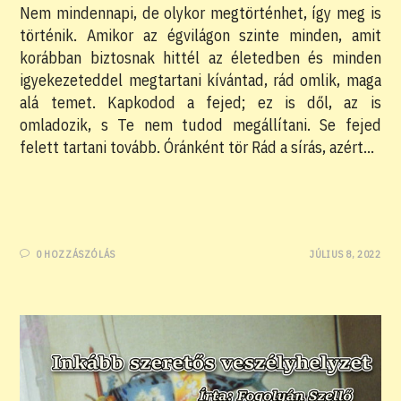
Nem mindennapi, de olykor megtörténhet, így meg is
történik. Amikor az égvilágon szinte minden, amit
korábban biztosnak hittél az életedben és minden
igyekezeteddel megtartani kívántad, rád omlik, maga
alá temet. Kapkodod a fejed; ez is dől, az is
omladozik, s Te nem tudod megállítani. Se fejed
felett tartani tovább. Óránként tör Rád a sírás, azért…
0 HOZZÁSZÓLÁS
JÚLIUS 8, 2022