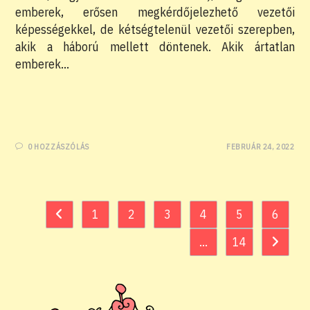
emberek, erősen megkérdőjelezhető vezetői
képességekkel, de kétségtelenül vezetői szerepben,
akik a háború mellett döntenek. Akik ártatlan
emberek…
0 HOZZÁSZÓLÁS
FEBRUÁR 24, 2022
1
2
3
4
5
6
Go to the previous page
…
14
Go to th