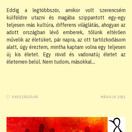
Eddig a legtöbbször, amikor volt szerencsém
külföldre utazni és magába szippantott egy-egy
teljesen más kultúra, differens világlátás, ahogyan az
adott országban lévő emberek, tőlünk eltérően
művelik az életüket, pár napra, az ott tartózkodásom
alatt, úgy éreztem, mintha kaptam volna egy teljesen
új kis életet. Egy rövid és vadonatúj életet az
életemen belül. Nem tudom, másokkal…
0 HOZZÁSZÓLÁS
MÁJUS 19, 2022