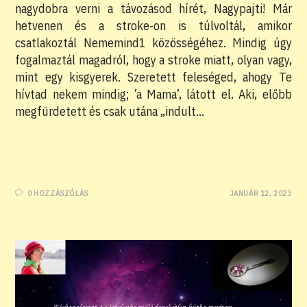
nagydobra verni a távozásod hírét, Nagypajti! Már
hetvenen és a stroke-on is túlvoltál, amikor
csatlakoztál Nememind1 közösségéhez. Mindig úgy
fogalmaztál magadról, hogy a stroke miatt, olyan vagy,
mint egy kisgyerek. Szeretett feleséged, ahogy Te
hívtad nekem mindig; ’a Mama’, látott el. Aki, előbb
megfürdetett és csak utána „indult…
0 HOZZÁSZÓLÁS
JANUÁR 12, 2023