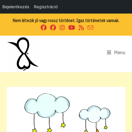
Bejelentkezés
Regisztráció
Skip
Nem létezik jó vagy rossz történet. Igaz történetek vannak.
to
content
Menu