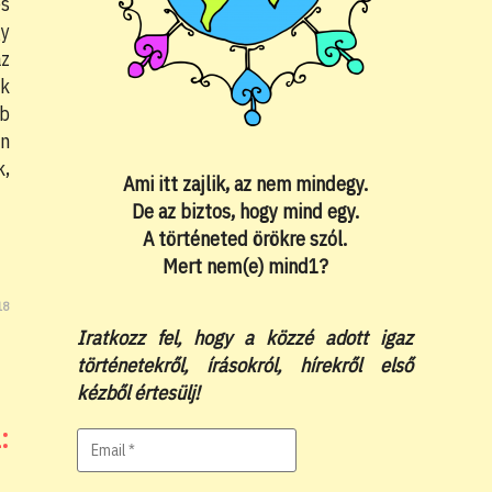
és
y
az
k
bb
en
k,
Ami itt zajlik, az nem mindegy.
De az biztos, hogy mind egy.
A történeted örökre szól.
Mert nem(e) mind1?
18
Iratkozz fel, hogy a közzé adott igaz
történetekről, írásokról, hírekről első
kézből értesülj!
: