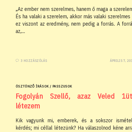
„Az ember nem szerelmes, hanem ő maga a szerele
És ha valaki a szerelem, akkor más valaki szerelmes
ez viszont az eredmény, nem pedig a forrás. A forr
az,…
3 HOZZÁSZÓLÁS
ÁPRILIS 7, 20
ÖSZTÖNZŐ ÍRÁSOK
/
PASSZUSOK
Fogolyán Szellő, azaz Veled 1üt
létezem
Kik vagyunk mi, emberek, és a sokszor isméte
kérdés; mi céllal létezünk? Ha válaszolnod kéne arr