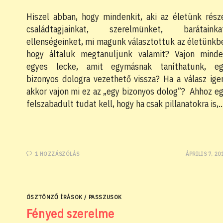
Hiszel abban, hogy mindenkit, aki az életünk rész
családtagjainkat, szerelmünket, barátainkat
ellenségeinket, mi magunk választottuk az életünkb
hogy általuk megtanuljunk valamit? Vajon mind
egyes lecke, amit egymásnak taníthatunk, eg
bizonyos dologra vezethető vissza? Ha a válasz ige
akkor vajon mi ez az „egy bizonyos dolog”? Ahhoz e
felszabadult tudat kell, hogy ha csak pillanatokra is,
1 HOZZÁSZÓLÁS
ÁPRILIS 7, 20
ÖSZTÖNZŐ ÍRÁSOK
/
PASSZUSOK
Fényed szerelme