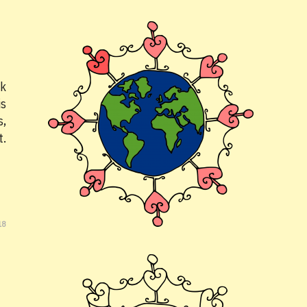
nk
is
s,
t.
18