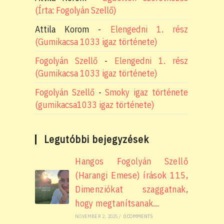
(Írta: Fogolyán Szellő)
Attila Korom
-
Elengedni 1. rész
(Gumikacsa 1033 igaz története)
Fogolyán Szellő
-
Elengedni 1. rész
(Gumikacsa 1033 igaz története)
Fogolyán Szellő
-
Smoky igaz története
(gumikacsa1033 igaz története)
Legutóbbi bejegyzések
Hangos Fogolyán Szellő
(Harangi Emese) írások 115,
Dimenziókat szaggatnak,
hogy megtanítsanak…
NOVEMBER 2, 2025
/
0 COMMENTS