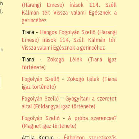
en
(Harangi Emese) írások 114, Széll
l,
Kálmán tér: Vissza valami Egésznek a
gerincéhez
Tiana
-
Hangos Fogolyán Szellő (Harangi
Emese) írások 114, Széll Kálmán tér:
Vissza valami Egésznek a gerincéhez
18
Tiana
-
Zokogó Lélek (Tiana igaz
története)
Fogolyán Szellő
-
Zokogó Lélek (Tiana
igaz története)
Fogolyán Szellő
-
Gyógyítani a szeretet
által (Földangyal igaz története)
Fogolyán Szellő
-
A próba szerencse?
(Magnet igaz története)
Attila Korom
-
Égbolton szeretkezős