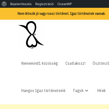
WordPress,
Bejelentkezés
Regisztráció
OceanWP
Skip
a
Nem létezik jó vagy rossz történet. Igaz történetek vannak.
to
content
csodás
Nememind1 közösség
Csatlakozz!
Ösztönző
Hangos Igaz történeteink
Tagok
Hírek