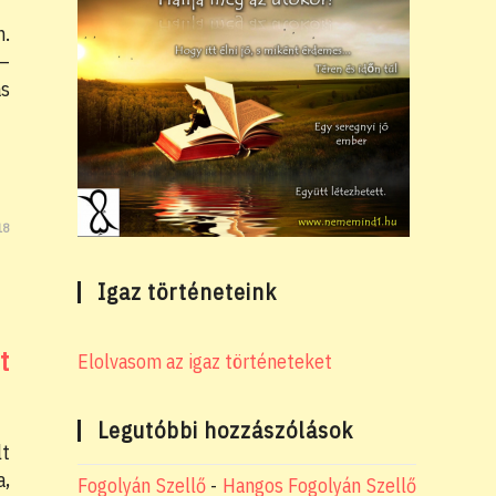
m.
 –
ás
18
Igaz történeteink
t
Elolvasom az igaz történeteket
Legutóbbi hozzászólások
lt
a,
Fogolyán Szellő
-
Hangos Fogolyán Szellő