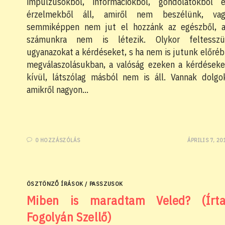
impulzusokból, információkból, gondolatokból 
érzelmekből áll, amiről nem beszélünk, vag
semmiképpen nem jut el hozzánk az egészből, 
számunkra nem is létezik. Olykor feltesszü
ugyanazokat a kérdéseket, s ha nem is jutunk előré
megválaszolásukban, a valóság ezeken a kérdések
kívül, látszólag másból nem is áll. Vannak dolgo
amikről nagyon…
0 HOZZÁSZÓLÁS
ÁPRILIS 7, 20
ÖSZTÖNZŐ ÍRÁSOK
/
PASSZUSOK
Miben is maradtam Veled? (Írta
Fogolyán Szellő)