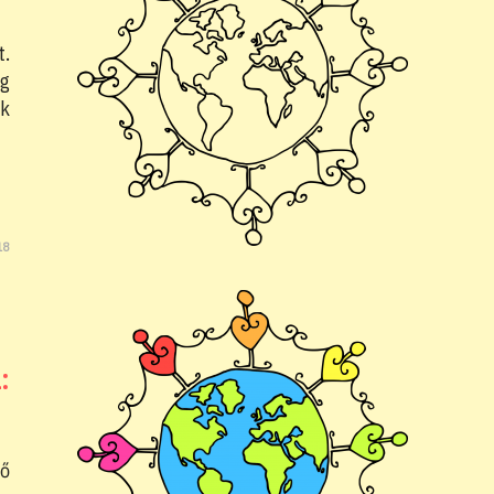
t.
ég
ak
18
:
ő