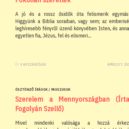
A jó és a rossz ősidők óta felismerik egymás
Higgyünk a Biblia soraiban, vagy sem; az emberis
leghíresebb fényről üzenő könyvében Isten, és ann
egyetlen fia, Jézus, fel és elismeri…
3 HOZZÁSZÓLÁS
ÁPRILIS 7, 20
ÖSZTÖNZŐ ÍRÁSOK
/
PASSZUSOK
Szerelem a Mennyországban (Írta
Fogolyán Szellő)
Mivel mindenki valósága a hozzá érkez