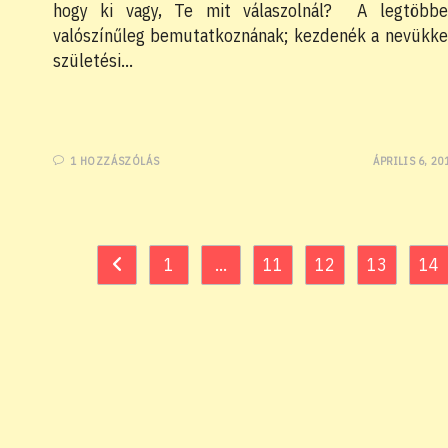
hogy ki vagy, Te mit válaszolnál? A legtöbb
valószínűleg bemutatkoznának; kezdenék a nevükke
születési…
1 HOZZÁSZÓLÁS
ÁPRILIS 6, 20
1
…
11
12
13
14
Go to the previous page