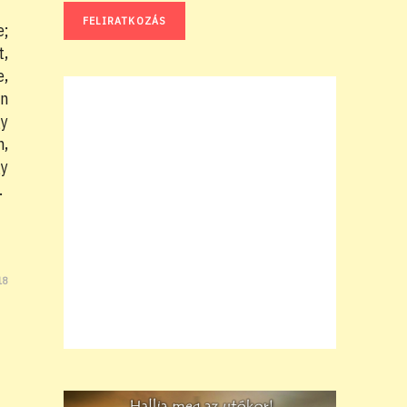
e;
,
e,
en
y
n,
gy
…
18