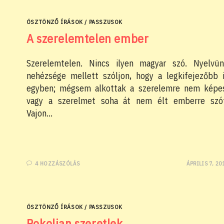
website
ÖSZTÖNZŐ ÍRÁSOK
/
PASSZUSOK
A szerelemtelen ember
Szerelemtelen. Nincs ilyen magyar szó. Nyelvü
search
nehézsége mellett szóljon, hogy a legkifejezőbb 
egyben; mégsem alkottak a szerelemre nem képe
vagy a szerelmet soha át nem élt emberre szó
Vajon…
4 HOZZÁSZÓLÁS
ÁPRILIS 7, 20
ÖSZTÖNZŐ ÍRÁSOK
/
PASSZUSOK
Pokolian szeretlek