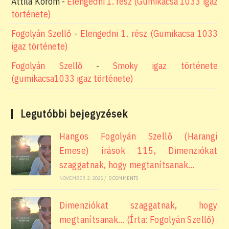
Attila Korom
-
Elengedni 1. rész (Gumikacsa 1033 igaz
története)
Fogolyán Szellő
-
Elengedni 1. rész (Gumikacsa 1033
igaz története)
Fogolyán Szellő
-
Smoky igaz története
(gumikacsa1033 igaz története)
Legutóbbi bejegyzések
Hangos Fogolyán Szellő (Harangi
Emese) írások 115, Dimenziókat
szaggatnak, hogy megtanítsanak…
NOVEMBER 2, 2025
/
0 COMMENTS
Dimenziókat szaggatnak, hogy
megtanítsanak… (Írta: Fogolyán Szellő)