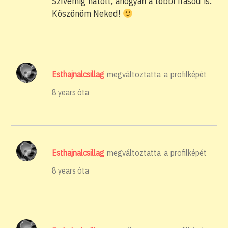
Szívemig hatolt, ahogyan a többi írásod is.
Köszönöm Neked!
Esthajnalcsillag
megváltoztatta a profilképét
8 years óta
Esthajnalcsillag
megváltoztatta a profilképét
8 years óta