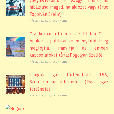
hibáztasd magad, ha áldozat vagy (Írta:
Fogolyán Szellő)
MÁRCIUS 23, 2025
/
0 COMMENTS
Oly korban éltem én e földön 2. –
Amikor a politikai véleménykülönbség
megfojtja, irányítja az emberi
kapcsolatokat (Írta: Fogolyán Szellő)
MÁRCIUS 20, 2025
/
0 COMMENTS
Hangos igaz történeteink 156,
Szerelem az interneten (Evica igaz
története)
MÁRCIUS 14, 2025
/
0 COMMENTS