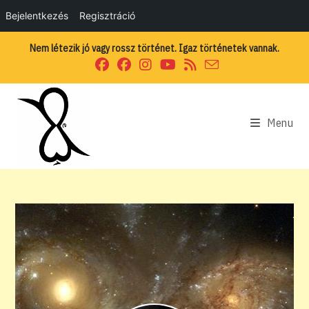
Bejelentkezés
Regisztráció
Skip
Nem létezik jó vagy rossz történet. Igaz történetek vannak.
to
content
Menu