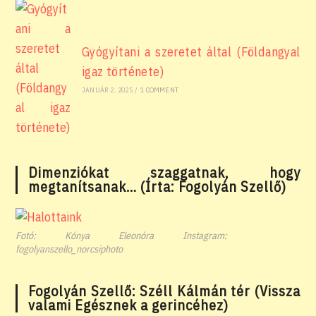
Gyógyítani a szeretet által (Földangyal
igaz története)
JANUÁR 2, 2025
/
1 COMMENT
Dimenziókat szaggatnak, hogy
megtanítsanak… (Írta: Fogolyán Szellő)
Fotó: Kónya Eleonóra Instagram:
fogolyanszello_norcsiphoto
Fogolyán Szellő: Széll Kálmán tér (Vissza
valami Egésznek a gerincéhez)