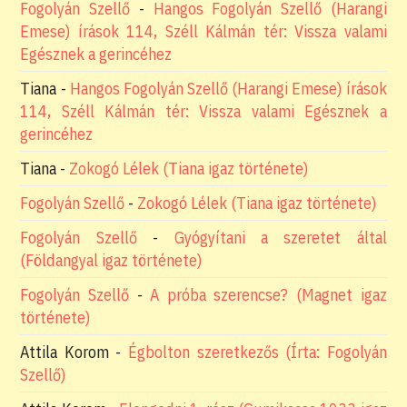
Fogolyán Szellő
-
Hangos Fogolyán Szellő (Harangi
Emese) írások 114, Széll Kálmán tér: Vissza valami
Egésznek a gerincéhez
Tiana
-
Hangos Fogolyán Szellő (Harangi Emese) írások
114, Széll Kálmán tér: Vissza valami Egésznek a
gerincéhez
Tiana
-
Zokogó Lélek (Tiana igaz története)
Fogolyán Szellő
-
Zokogó Lélek (Tiana igaz története)
Fogolyán Szellő
-
Gyógyítani a szeretet által
(Földangyal igaz története)
Fogolyán Szellő
-
A próba szerencse? (Magnet igaz
története)
Attila Korom
-
Égbolton szeretkezős (Írta: Fogolyán
Szellő)