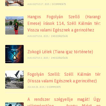
AUGUSZTUS 17, 2025
/
0 COMMENTS
Hangos Fogolyán Szellő (Harangi
Emese) írások 114, Széll Kálmán tér:
Vissza valami Egésznek a gerincéhez
AUGUSZTUS 8, 2025
/
2 HOZZÁSZÓLÁS
Zokogó Lélek (Tiana igaz története)
AUGUSZTUS 3, 2025
/
2 HOZZÁSZÓLÁS
Fogolyán Szellő: Széll Kálmán tér
(Vissza valami Egésznek a gerincéhez)
JÚLIUS 28, 2025
/
0 COMMENTS
A rendszer szégyellje magát! Úgy
világméretűen. – Avagy: Miért ne