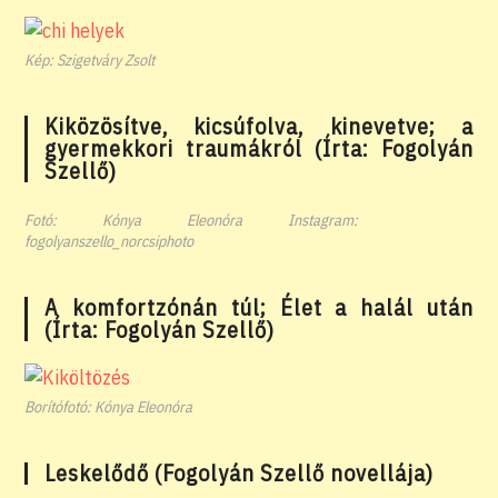
Kép: Szigetváry Zsolt
Kiközösítve, kicsúfolva, kinevetve; a
gyermekkori traumákról (Írta: Fogolyán
Szellő)
Fotó: Kónya Eleonóra Instagram:
fogolyanszello_norcsiphoto
A komfortzónán túl; Élet a halál után
(Írta: Fogolyán Szellő)
Borítófotó: Kónya Eleonóra
Leskelődő (Fogolyán Szellő novellája)