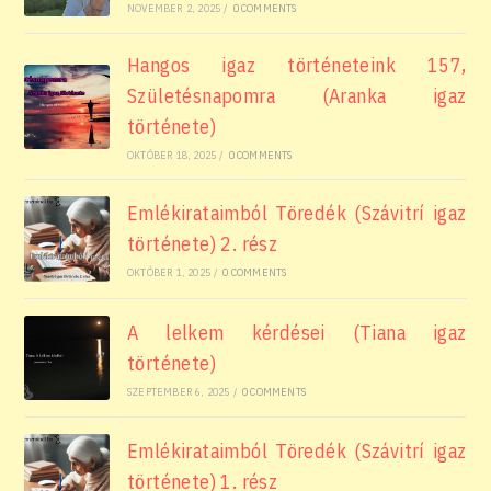
NOVEMBER 2, 2025
/
0 COMMENTS
Hangos igaz történeteink 157,
Születésnapomra (Aranka igaz
története)
OKTÓBER 18, 2025
/
0 COMMENTS
Emlékirataimból Töredék (Szávitrí igaz
története) 2. rész
OKTÓBER 1, 2025
/
0 COMMENTS
A lelkem kérdései (Tiana igaz
története)
SZEPTEMBER 6, 2025
/
0 COMMENTS
Emlékirataimból Töredék (Szávitrí igaz
története) 1. rész