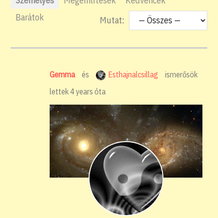
Személyes
Megemlítések
Kedvencek
Barátok
Mutat:
Gemma
és
Esthajnalcsillag
ismerősök
lettek
4 years óta