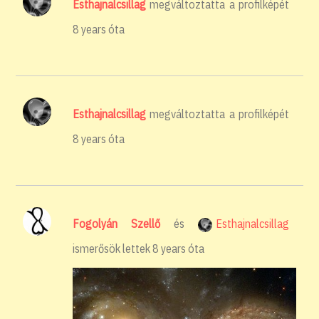
Esthajnalcsillag
megváltoztatta a profilképét
8 years óta
Esthajnalcsillag
megváltoztatta a profilképét
8 years óta
Fogolyán Szellő
és
Esthajnalcsillag
ismerősök lettek
8 years óta