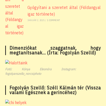
Gyógyítani a szeretet által (Földangyal
igaz története)
JANUÁR 2, 2025
/
1 COMMENT
Dimenziókat szaggatnak, hogy
megtanítsanak… (Írta: Fogolyán Szellő)
Fotó: Kónya Eleonóra Instagram:
fogolyanszello_norcsiphoto
Fogolyán Szellő: Széll Kálmán tér (Vissza
valami Egésznek a gerincéhez)