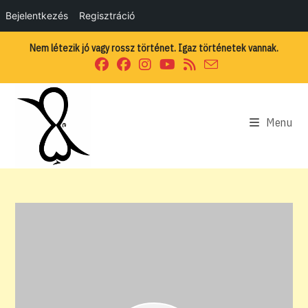
Bejelentkezés
Regisztráció
Skip
Nem létezik jó vagy rossz történet. Igaz történetek vannak.
to
content
Menu