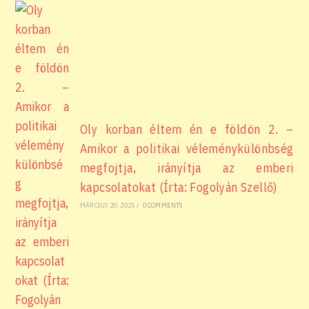
Oly korban éltem én e földön 2. –
Amikor a politikai véleménykülönbség
megfojtja, irányítja az emberi
kapcsolatokat (Írta: Fogolyán Szellő)
MÁRCIUS 20, 2025
/
0 COMMENTS