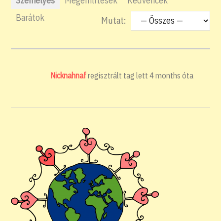
Személyes
Megemlítések
Kedvencek
Barátok
Mutat:
Nicknahnaf
regisztrált tag lett
4 months óta