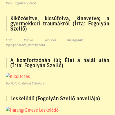
Kép: Szigetváry Zsolt
Kiközösítve, kicsúfolva, kinevetve; a
gyermekkori traumákról (Írta: Fogolyán
Szellő)
Fotó: Kónya Eleonóra Instagram:
fogolyanszello_norcsiphoto
A komfortzónán túl; Élet a halál után
(Írta: Fogolyán Szellő)
Borítófotó: Kónya Eleonóra
Leskelődő (Fogolyán Szellő novellája)