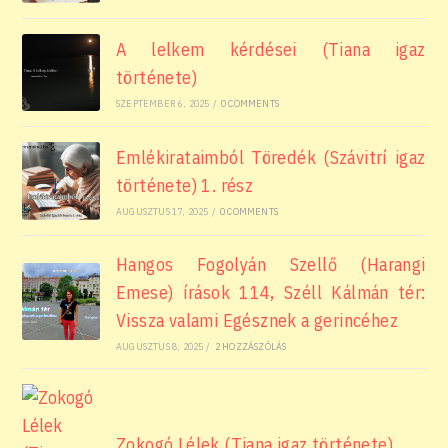
A lelkem kérdései (Tiana igaz
története)
SZEPTEMBER 6, 2025
/
0 COMMENTS
Emlékirataimból Töredék (Szávitrí igaz
története) 1. rész
AUGUSZTUS 17, 2025
/
0 COMMENTS
Hangos Fogolyán Szellő (Harangi
Emese) írások 114, Széll Kálmán tér:
Vissza valami Egésznek a gerincéhez
AUGUSZTUS 8, 2025
/
2 HOZZÁSZÓLÁS
Zokogó Lélek (Tiana igaz története)