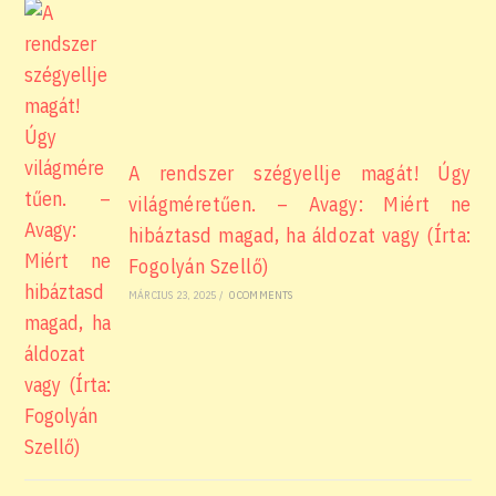
A rendszer szégyellje magát! Úgy
világméretűen. – Avagy: Miért ne
hibáztasd magad, ha áldozat vagy (Írta:
Fogolyán Szellő)
MÁRCIUS 23, 2025
/
0 COMMENTS