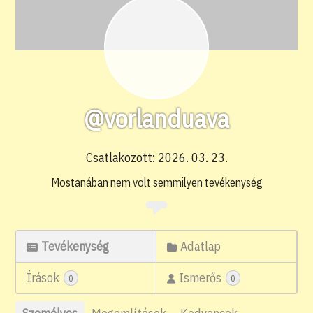
@vorlanduava
Csatlakozott: 2026. 03. 23.
Mostanában nem volt semmilyen tevékenység
Tevékenység
Adatlap
Írások
Ismerős
0
0