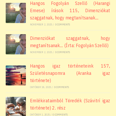
Hangos Fogolyán Szellő (Harangi
Emese) írások 115, Dimenziókat
szaggatnak, hogy megtanítsanak…
NOVEMBER 2, 2025
/
0 COMMENTS
Dimenziókat szaggatnak, hogy
megtanítsanak… (Írta: Fogolyán Szellő)
NOVEMBER 2, 2025
/
0 COMMENTS
Hangos igaz történeteink 157,
Születésnapomra (Aranka igaz
története)
OKTÓBER 18, 2025
/
0 COMMENTS
Emlékirataimból Töredék (Szávitrí igaz
története) 2. rész
OKTÓBER 1, 2025
/
0 COMMENTS