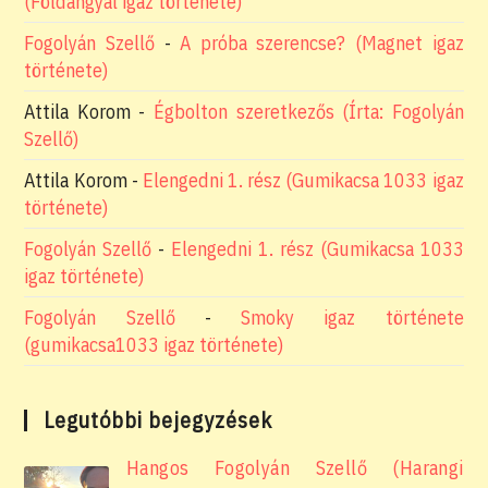
(Földangyal igaz története)
Fogolyán Szellő
-
A próba szerencse? (Magnet igaz
története)
Attila Korom
-
Égbolton szeretkezős (Írta: Fogolyán
Szellő)
Attila Korom
-
Elengedni 1. rész (Gumikacsa 1033 igaz
története)
Fogolyán Szellő
-
Elengedni 1. rész (Gumikacsa 1033
igaz története)
Fogolyán Szellő
-
Smoky igaz története
(gumikacsa1033 igaz története)
Legutóbbi bejegyzések
Hangos Fogolyán Szellő (Harangi