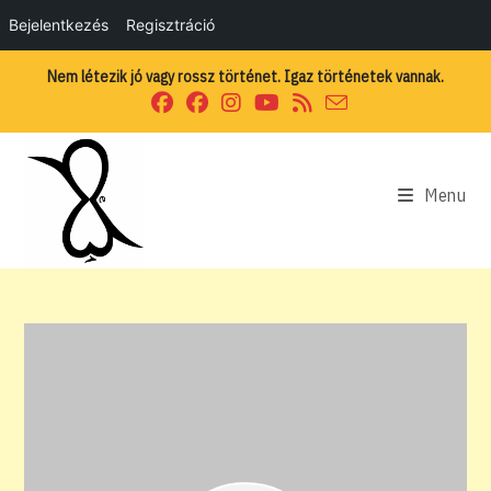
Bejelentkezés
Regisztráció
Skip
Nem létezik jó vagy rossz történet. Igaz történetek vannak.
to
content
Menu