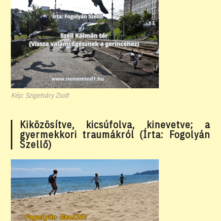
Kép: Szigetváry Zsolt
Kiközösítve, kicsúfolva, kinevetve; a
gyermekkori traumákról (Írta: Fogolyán
Szellő)