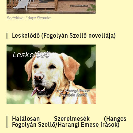
Borítófotó: Kónya Eleonóra
Leskelődő (Fogolyán Szellő novellája)
Halálosan Szerelmesék (Hangos
Fogolyán Szellő/Harangi Emese írások)