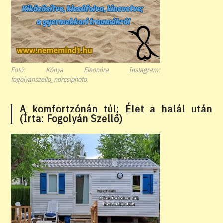
Fotó: Kónya Eleonóra Instagram:
fogolyanszello_norcsiphoto
A komfortzónán túl; Élet a halál után
(Írta: Fogolyán Szellő)