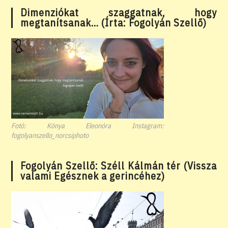
Dimenziókat szaggatnak, hogy
megtanítsanak… (Írta: Fogolyán Szellő)
Fotó: Kónya Eleonóra Instagram:
fogolyanszello_norcsiphoto
Fogolyán Szellő: Széll Kálmán tér (Vissza
valami Egésznek a gerincéhez)