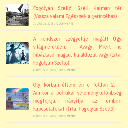
Fogolyán Szellő: Széll Kálmán tér
(Vissza valami Egésznek a gerincéhez)
JÚLIUS 28, 2025
/
0 COMMENTS
A rendszer szégyellje magát! Úgy
világméretűen. – Avagy: Miért ne
hibáztasd magad, ha áldozat vagy (Írta:
Fogolyán Szellő)
MÁRCIUS 23, 2025
/
0 COMMENTS
Oly korban éltem én e földön 2. –
Amikor a politikai véleménykülönbség
megfojtja, irányítja az emberi
kapcsolatokat (Írta: Fogolyán Szellő)
MÁRCIUS 20, 2025
/
0 COMMENTS