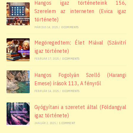
Hangos igaz történeteink 156,
Szerelem az interneten (Evica igaz
története)
MÁRCIUS 14, 2025
/
0 COMMENTS
Megöregedtem: Élet Miával (Szávitrí
igaz története)
FEBRUÁR 17, 2025
/
0 COMMENTS
Hangos Fogolyán Szellő (Harangi
Emese) írások 113, A fényről
FEBRUÁR 14, 2025
/
0 COMMENTS
Gyógyítani a szeretet által (Földangyal
igaz története)
JANUÁR 2, 2025
/
1 COMMENT