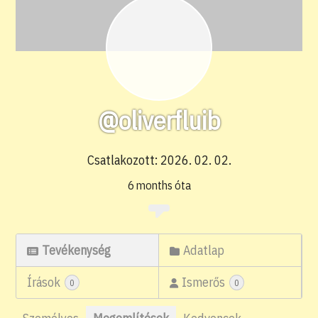
@oliverfluib
Csatlakozott: 2026. 02. 02.
6 months óta
Tevékenység
Adatlap
Írások
Ismerős
0
0