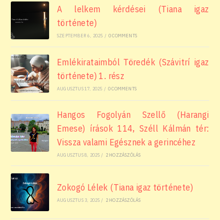
A lelkem kérdései (Tiana igaz
története)
SZEPTEMBER 6, 2025
/
0 COMMENTS
Emlékirataimból Töredék (Szávitrí igaz
története) 1. rész
AUGUSZTUS 17, 2025
/
0 COMMENTS
Hangos Fogolyán Szellő (Harangi
Emese) írások 114, Széll Kálmán tér:
Vissza valami Egésznek a gerincéhez
AUGUSZTUS 8, 2025
/
2 HOZZÁSZÓLÁS
Zokogó Lélek (Tiana igaz története)
AUGUSZTUS 3, 2025
/
2 HOZZÁSZÓLÁS