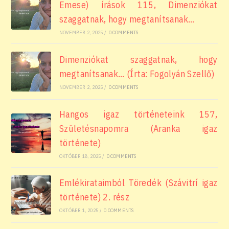
Emese) írások 115, Dimenziókat
szaggatnak, hogy megtanítsanak…
NOVEMBER 2, 2025
/
0 COMMENTS
Dimenziókat szaggatnak, hogy
megtanítsanak… (Írta: Fogolyán Szellő)
NOVEMBER 2, 2025
/
0 COMMENTS
Hangos igaz történeteink 157,
Születésnapomra (Aranka igaz
története)
OKTÓBER 18, 2025
/
0 COMMENTS
Emlékirataimból Töredék (Szávitrí igaz
története) 2. rész
OKTÓBER 1, 2025
/
0 COMMENTS