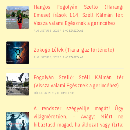
Hangos Fogolyán Szellő (Harangi
Emese) írások 114, Széll Kálmán tér:
Vissza valami Egésznek a gerincéhez
AUGUSZTUS 8, 2025
/
2 HOZZÁSZÓLÁS
Zokogó Lélek (Tiana igaz története)
AUGUSZTUS 3, 2025
/
2 HOZZÁSZÓLÁS
Fogolyán Szellő: Széll Kálmán tér
(Vissza valami Egésznek a gerincéhez)
JÚLIUS 28, 2025
/
0 COMMENTS
A rendszer szégyellje magát! Úgy
világméretűen. – Avagy: Miért ne
hibáztasd magad, ha áldozat vagy (Írta: