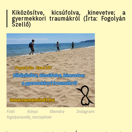
Kiközösítve, kicsúfolva, kinevetve; a
gyermekkori traumákról (Írta: Fogolyán
Szellő)
Fotó: Kónya Eleonóra Instagram:
fogolyanszello_norcsiphoto