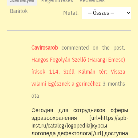
Személyes
Megemlítések
Kedvencek
Barátok
Mutat:
Cavirosarob
commented on the post,
Hangos Fogolyán Szellő (Harangi Emese)
írások 114, Széll Kálmán tér: Vissza
valami Egésznek a gerincéhez
3 months
óta
Сегодня для сотрудников сферы
здравоохранения [url=https://spb-
inst.ru/catalog/logopediia]курсы
логопеда дефектолога[/url] доступна