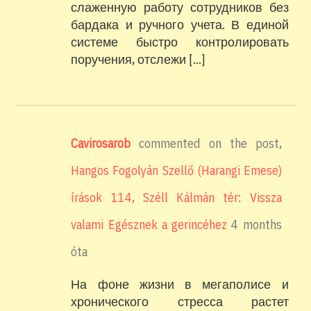
слаженную работу сотрудников без
бардака и ручного учета. В единой
системе быстро контролировать
поручения, отслежи […]
Cavirosarob
commented on the post,
Hangos Fogolyán Szellő (Harangi Emese)
írások 114, Széll Kálmán tér: Vissza
valami Egésznek a gerincéhez
4 months
óta
На фоне жизни в мегаполисе и
хронического стресса растет