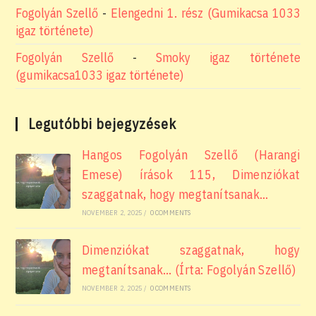
Fogolyán Szellő
-
Elengedni 1. rész (Gumikacsa 1033
igaz története)
Fogolyán Szellő
-
Smoky igaz története
(gumikacsa1033 igaz története)
Legutóbbi bejegyzések
Hangos Fogolyán Szellő (Harangi
Emese) írások 115, Dimenziókat
szaggatnak, hogy megtanítsanak…
NOVEMBER 2, 2025
/
0 COMMENTS
Dimenziókat szaggatnak, hogy
megtanítsanak… (Írta: Fogolyán Szellő)
NOVEMBER 2, 2025
/
0 COMMENTS