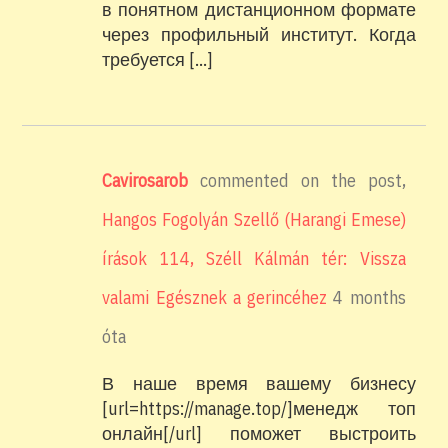
в понятном дистанционном формате
через профильный институт. Когда
требуется […]
Cavirosarob
commented on the post,
Hangos Fogolyán Szellő (Harangi Emese)
írások 114, Széll Kálmán tér: Vissza
valami Egésznek a gerincéhez
4 months
óta
В наше время вашему бизнесу
[url=https://manage.top/]менедж топ
онлайн[/url] поможет выстроить