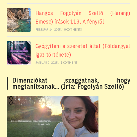
Hangos Fogolyán Szellő (Harangi
Emese) írások 113, A fényről
FEBRUÁR 14, 2025
/
0 COMMENTS
Gyógyítani a szeretet által (Földangyal
igaz története)
JANUÁR 2, 2025
/
1 COMMENT
Dimenziókat szaggatnak, hogy
megtanítsanak… (Írta: Fogolyán Szellő)