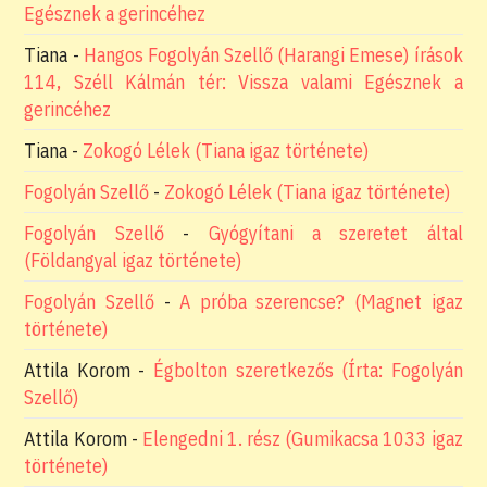
Egésznek a gerincéhez
Tiana
-
Hangos Fogolyán Szellő (Harangi Emese) írások
114, Széll Kálmán tér: Vissza valami Egésznek a
gerincéhez
Tiana
-
Zokogó Lélek (Tiana igaz története)
Fogolyán Szellő
-
Zokogó Lélek (Tiana igaz története)
Fogolyán Szellő
-
Gyógyítani a szeretet által
(Földangyal igaz története)
Fogolyán Szellő
-
A próba szerencse? (Magnet igaz
története)
Attila Korom
-
Égbolton szeretkezős (Írta: Fogolyán
Szellő)
Attila Korom
-
Elengedni 1. rész (Gumikacsa 1033 igaz
története)