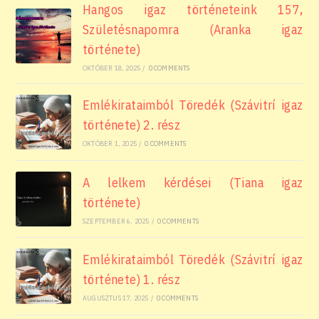
Hangos igaz történeteink 157,
Születésnapomra (Aranka igaz
története)
OKTÓBER 18, 2025
/
0 COMMENTS
Emlékirataimból Töredék (Szávitrí igaz
története) 2. rész
OKTÓBER 1, 2025
/
0 COMMENTS
A lelkem kérdései (Tiana igaz
története)
SZEPTEMBER 6, 2025
/
0 COMMENTS
Emlékirataimból Töredék (Szávitrí igaz
története) 1. rész
AUGUSZTUS 17, 2025
/
0 COMMENTS