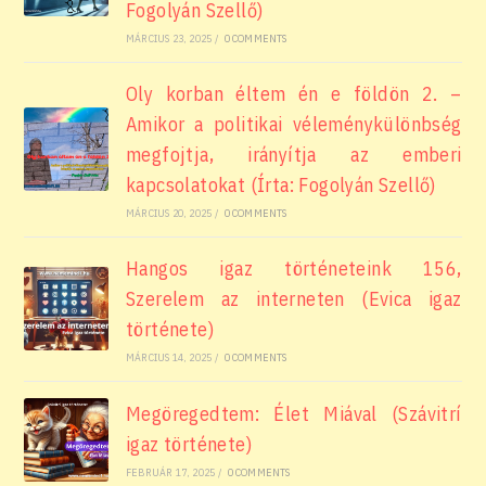
Fogolyán Szellő)
MÁRCIUS 23, 2025
/
0 COMMENTS
Oly korban éltem én e földön 2. –
Amikor a politikai véleménykülönbség
megfojtja, irányítja az emberi
kapcsolatokat (Írta: Fogolyán Szellő)
MÁRCIUS 20, 2025
/
0 COMMENTS
Hangos igaz történeteink 156,
Szerelem az interneten (Evica igaz
története)
MÁRCIUS 14, 2025
/
0 COMMENTS
Megöregedtem: Élet Miával (Szávitrí
igaz története)
FEBRUÁR 17, 2025
/
0 COMMENTS