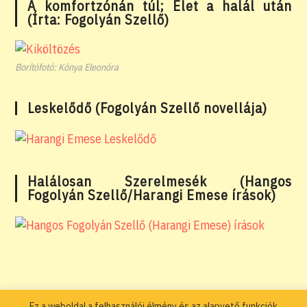
A komfortzónán túl; Élet a halál után
(Írta: Fogolyán Szellő)
Borítófotó: Kónya Eleonóra
Leskelődő (Fogolyán Szellő novellája)
Halálosan Szerelmesék (Hangos
Fogolyán Szellő/Harangi Emese írások)
Ez a weboldal a felhasználói élmény és az alapvető funkciók