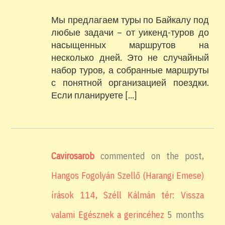
Мы предлагаем туры по Байкалу под
любые задачи – от уикенд-туров до
насыщенных маршрутов на
несколько дней. Это не случайный
набор туров, а собранные маршруты
с понятной организацией поездки.
Если планируете […]
Cavirosarob
commented on the post,
Hangos Fogolyán Szellő (Harangi Emese)
írások 114, Széll Kálmán tér: Vissza
valami Egésznek a gerincéhez
5 months