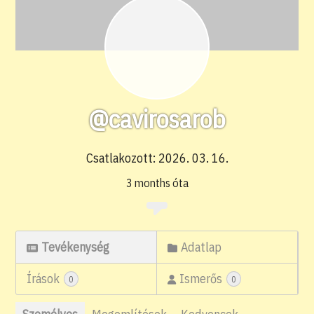
@cavirosarob
Csatlakozott: 2026. 03. 16.
3 months óta
Tevékenység
Adatlap
Írások
Ismerős
0
0