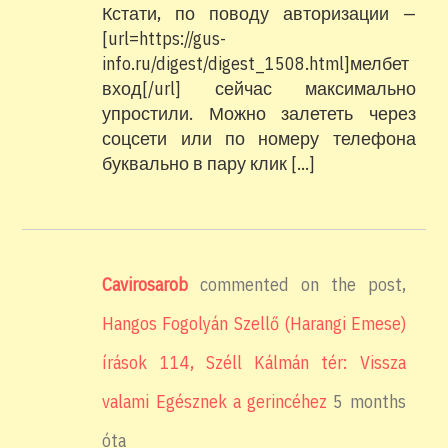
Кстати, по поводу авторизации —
[url=https://gus-
info.ru/digest/digest_1508.html]мелбет
вход[/url] сейчас максимально
упростили. Можно залететь через
соцсети или по номеру телефона
буквально в пару клик […]
Cavirosarob
commented on the post,
Hangos Fogolyán Szellő (Harangi Emese)
írások 114, Széll Kálmán tér: Vissza
valami Egésznek a gerincéhez
5 months
óta