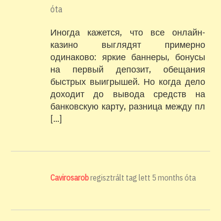
óta
Иногда кажется, что все онлайн-
казино выглядят примерно
одинаково: яркие баннеры, бонусы
на первый депозит, обещания
быстрых выигрышей. Но когда дело
доходит до вывода средств на
банковскую карту, разница между пл
[…]
Cavirosarob
regisztrált tag lett
5 months óta