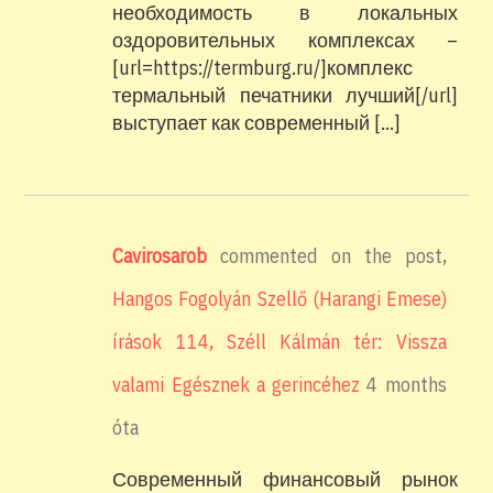
необходимость в локальных
оздоровительных комплексах –
[url=https://termburg.ru/]комплекс
термальный печатники лучший[/url]
выступает как современный […]
Cavirosarob
commented on the post,
Hangos Fogolyán Szellő (Harangi Emese)
írások 114, Széll Kálmán tér: Vissza
valami Egésznek a gerincéhez
4 months
óta
Современный финансовый рынок