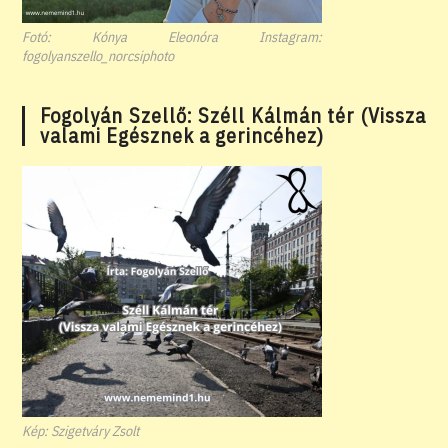
Fotó: Kónya Eleonóra Instagram:
fogolyanszello_norcsiphoto
Fogolyán Szellő: Széll Kálmán tér (Vissza
valami Egésznek a gerincéhez)
Kép: Szigetváry Zsolt