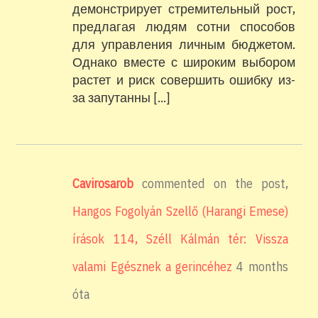
демонстрирует стремительный рост,
предлагая людям сотни способов
для управления личным бюджетом.
Однако вместе с широким выбором
растет и риск совершить ошибку из-
за запутанны […]
Cavirosarob
commented on the post,
Hangos Fogolyán Szellő (Harangi Emese)
írások 114, Széll Kálmán tér: Vissza
valami Egésznek a gerincéhez
4 months
óta