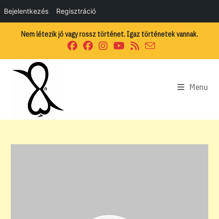
Bejelentkezés
Regisztráció
Skip
Nem létezik jó vagy rossz történet. Igaz történetek vannak.
to
content
Menu