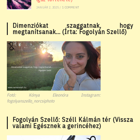
JANUÁR 2, 2025
/
1 COMMENT
Dimenziókat szaggatnak, hogy
megtanítsanak… (Írta: Fogolyán Szellő)
Fotó: Kónya Eleonóra Instagram:
fogolyanszello_norcsiphoto
Fogolyán Szellő: Széll Kálmán tér (Vissza
valami Egésznek a gerincéhez)