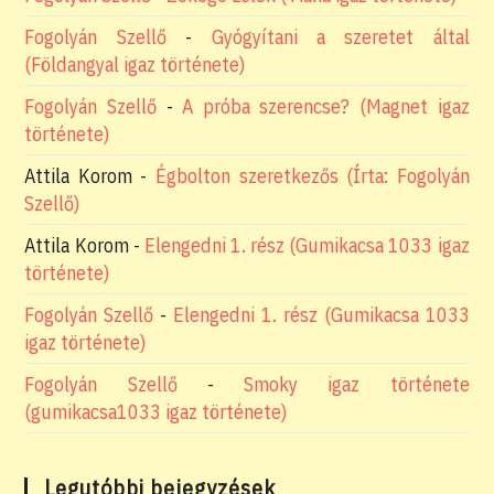
Fogolyán Szellő
-
Gyógyítani a szeretet által
(Földangyal igaz története)
Fogolyán Szellő
-
A próba szerencse? (Magnet igaz
története)
Attila Korom
-
Égbolton szeretkezős (Írta: Fogolyán
Szellő)
Attila Korom
-
Elengedni 1. rész (Gumikacsa 1033 igaz
története)
Fogolyán Szellő
-
Elengedni 1. rész (Gumikacsa 1033
igaz története)
Fogolyán Szellő
-
Smoky igaz története
(gumikacsa1033 igaz története)
Legutóbbi bejegyzések