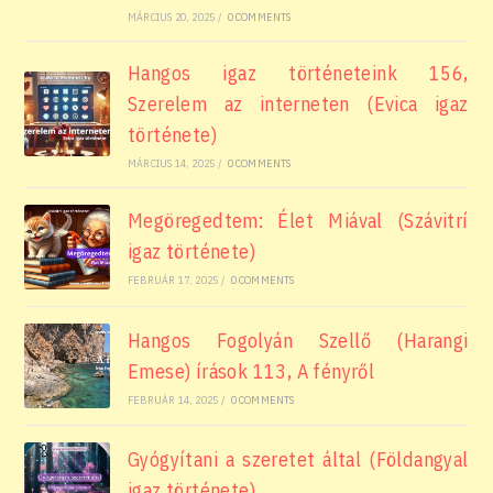
MÁRCIUS 20, 2025
/
0 COMMENTS
Hangos igaz történeteink 156,
Szerelem az interneten (Evica igaz
története)
MÁRCIUS 14, 2025
/
0 COMMENTS
Megöregedtem: Élet Miával (Szávitrí
igaz története)
FEBRUÁR 17, 2025
/
0 COMMENTS
Hangos Fogolyán Szellő (Harangi
Emese) írások 113, A fényről
FEBRUÁR 14, 2025
/
0 COMMENTS
Gyógyítani a szeretet által (Földangyal
igaz története)