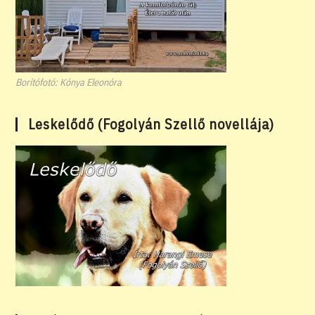
Borítófotó: Kónya Eleonóra
Leskelődő (Fogolyán Szellő novellája)