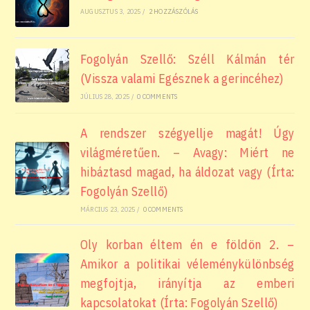
AUGUSZTUS 3, 2025
/
2 HOZZÁSZÓLÁS
Fogolyán Szellő: Széll Kálmán tér
(Vissza valami Egésznek a gerincéhez)
JÚLIUS 28, 2025
/
0 COMMENTS
A rendszer szégyellje magát! Úgy
világméretűen. – Avagy: Miért ne
hibáztasd magad, ha áldozat vagy (Írta:
Fogolyán Szellő)
MÁRCIUS 23, 2025
/
0 COMMENTS
Oly korban éltem én e földön 2. –
Amikor a politikai véleménykülönbség
megfojtja, irányítja az emberi
kapcsolatokat (Írta: Fogolyán Szellő)