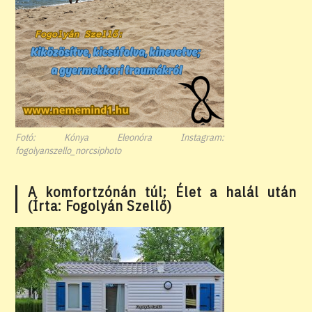
Fotó: Kónya Eleonóra Instagram:
fogolyanszello_norcsiphoto
A komfortzónán túl; Élet a halál után
(Írta: Fogolyán Szellő)