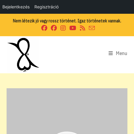
Bejelentkezés
Regisztráció
Skip
Nem létezik jó vagy rossz történet. Igaz történetek vannak.
to
content
Menu