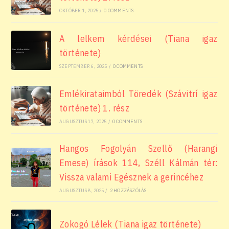
OKTÓBER 1, 2025
/
0 COMMENTS
A lelkem kérdései (Tiana igaz
története)
SZEPTEMBER 6, 2025
/
0 COMMENTS
Emlékirataimból Töredék (Szávitrí igaz
története) 1. rész
AUGUSZTUS 17, 2025
/
0 COMMENTS
Hangos Fogolyán Szellő (Harangi
Emese) írások 114, Széll Kálmán tér:
Vissza valami Egésznek a gerincéhez
AUGUSZTUS 8, 2025
/
2 HOZZÁSZÓLÁS
Zokogó Lélek (Tiana igaz története)