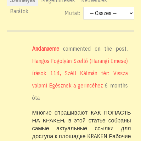
Személyes
Megemlítések
Kedvencek
Barátok
Mutat:
Andanaeme
commented on the post,
Hangos Fogolyán Szellő (Harangi Emese)
írások 114, Széll Kálmán tér: Vissza
valami Egésznek a gerincéhez
6 months
óta
Многие спрашивают КАК ПОПАСТЬ
НА КРАКЕН, в этой статье собраны
самые актуальные ссылки для
доступа к площадке KRAKEN Рабочие