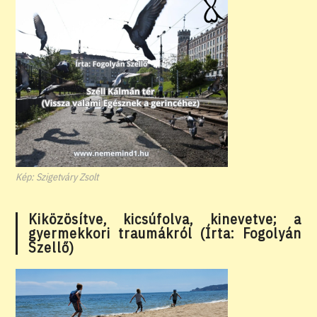
Kép: Szigetváry Zsolt
Kiközösítve, kicsúfolva, kinevetve; a
gyermekkori traumákról (Írta: Fogolyán
Szellő)