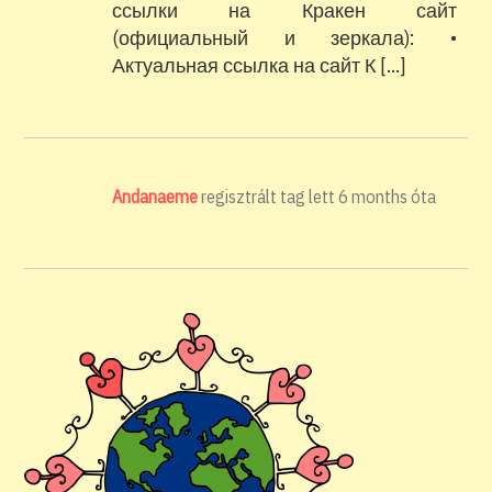
ссылки на Кракен сайт
(официальный и зеркала): •
Актуальная ссылка на сайт К […]
Andanaeme
regisztrált tag lett
6 months óta