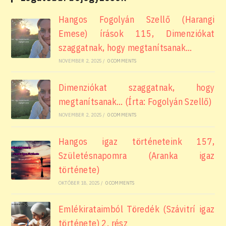
Hangos Fogolyán Szellő (Harangi
Emese) írások 115, Dimenziókat
szaggatnak, hogy megtanítsanak…
NOVEMBER 2, 2025
/
0 COMMENTS
Dimenziókat szaggatnak, hogy
megtanítsanak… (Írta: Fogolyán Szellő)
NOVEMBER 2, 2025
/
0 COMMENTS
Hangos igaz történeteink 157,
Születésnapomra (Aranka igaz
története)
OKTÓBER 18, 2025
/
0 COMMENTS
Emlékirataimból Töredék (Szávitrí igaz
története) 2. rész