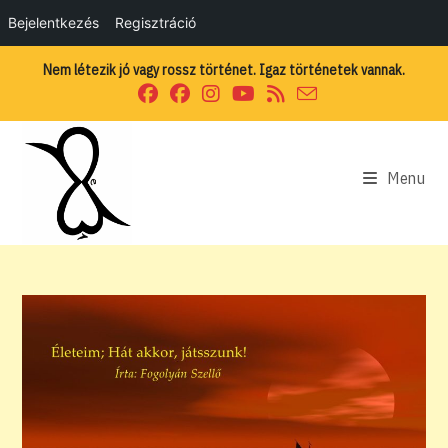
Bejelentkezés
Regisztráció
Skip
Nem létezik jó vagy rossz történet. Igaz történetek vannak.
to
content
Menu