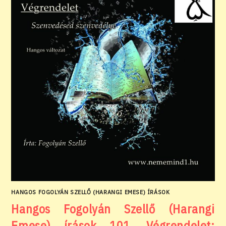
HANGOS FOGOLYÁN SZELLŐ (HARANGI EMESE) ÍRÁSOK
Hangos Fogolyán Szellő (Harangi
Emese) írások 101, Végrendelet;