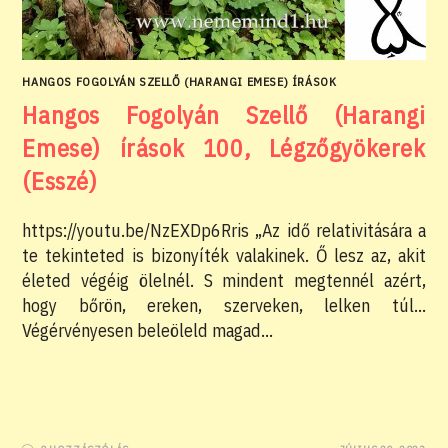
HANGOS FOGOLYÁN SZELLŐ (HARANGI EMESE) ÍRÁSOK
Hangos Fogolyán Szellő (Harangi
Emese) írások 100, Légzőgyökerek
(Esszé)
https://youtu.be/NzEXDp6Rris „Az idő relativitására a
te tekinteted is bizonyíték valakinek. Ő lesz az, akit
életed végéig ölelnél. S mindent megtennél azért,
hogy bőrön, ereken, szerveken, lelken túl…
Végérvényesen beleöleld magad…