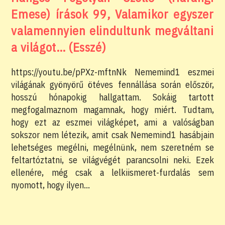
Emese) írások 99, Valamikor egyszer
valamennyien elindultunk megváltani
a világot… (Esszé)
https://youtu.be/pPXz-mftnNk Nememind1 eszmei
világának gyönyörű ötéves fennállása során először,
hosszú hónapokig hallgattam. Sokáig tartott
megfogalmaznom magamnak, hogy miért. Tudtam,
hogy ezt az eszmei világképet, ami a valóságban
sokszor nem létezik, amit csak Nememind1 hasábjain
lehetséges megélni, megélnünk, nem szeretném se
feltartóztatni, se világvégét parancsolni neki. Ezek
ellenére, még csak a lelkiismeret-furdalás sem
nyomott, hogy ilyen…