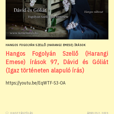
HANGOS FOGOLYÁN SZELLŐ (HARANGI EMESE) ÍRÁSOK
Hangos Fogolyán Szellő (Harangi
Emese) írások 97, Dávid és Góliát
(Igaz történeten alapuló írás)
https://youtu.be/EqWTF-S3-OA
0 HOZZÁSZÓLÁS
ÁPRILIS 2, 2023