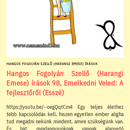
HANGOS FOGOLYÁN SZELLŐ (HARANGI EMESE) ÍRÁSOK
Hangos Fogolyán Szellő (Harangi
Emese) írások 98, Emelkedni Veled: A
fejlesztőről (Esszé)
https://youtu.be/--oegQqtCm4 Egy teljes élethez
több kapcsolódás kell, hiszen egyetlen ember aligha
tud megadni nekünk mindent, amire szükségünk van.
És hát, mindannyiunknak vannak alapvető