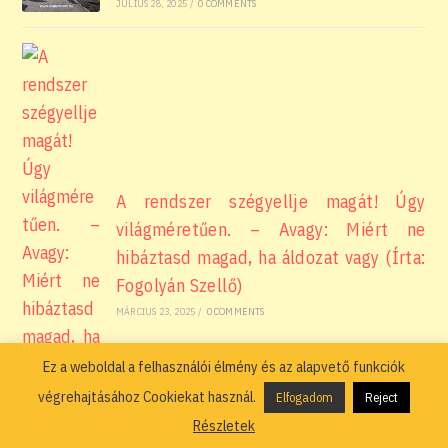
JÚLIUS 28, 2025
/
0 COMMENTS
A rendszer szégyellje magát! Úgy
világméretűen. – Avagy: Miért ne
hibáztasd magad, ha áldozat vagy (Írta:
Fogolyán Szellő)
MÁRCIUS 23, 2025
/
0 COMMENTS
Ez a weboldal a felhasználói élmény és az alapvető funkciók
végrehajtásához Cookiekat használ.
Elfogadom
Reject
Részletek