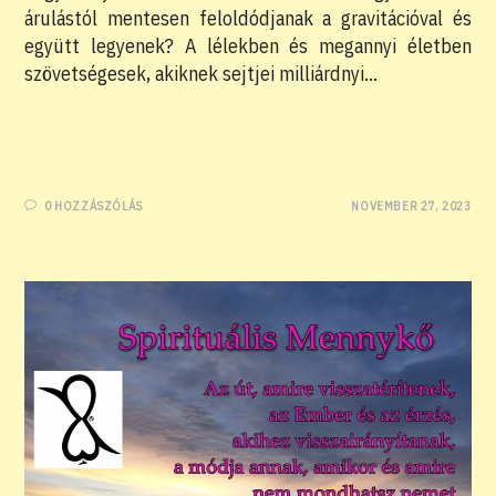
árulástól mentesen feloldódjanak a gravitációval és
együtt legyenek? A lélekben és megannyi életben
szövetségesek, akiknek sejtjei milliárdnyi…
0 HOZZÁSZÓLÁS
NOVEMBER 27, 2023