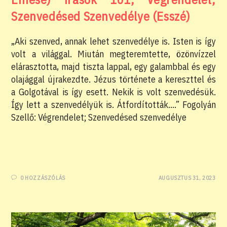
Szenvedésed Szenvedélye (Esszé)
„Aki szenved, annak lehet szenvedélye is. Isten is így
volt a világgal. Miután megteremtette, özönvízzel
elárasztotta, majd tiszta lappal, egy galambbal és egy
olajággal újrakezdte. Jézus története a kereszttel és
a Golgotával is így esett. Nekik is volt szenvedésük.
Így lett a szenvedélyük is. Átfordították….” Fogolyán
Szellő: Végrendelet; Szenvedésed szenvedélye
0 HOZZÁSZÓLÁS
AUGUSZTUS 31, 2023