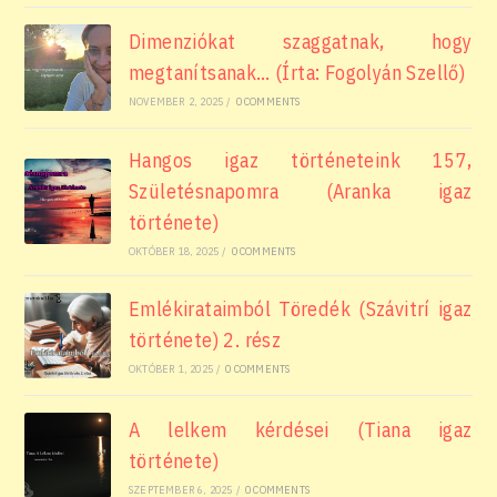
Dimenziókat szaggatnak, hogy
megtanítsanak… (Írta: Fogolyán Szellő)
NOVEMBER 2, 2025
/
0 COMMENTS
Hangos igaz történeteink 157,
Születésnapomra (Aranka igaz
története)
OKTÓBER 18, 2025
/
0 COMMENTS
Emlékirataimból Töredék (Szávitrí igaz
története) 2. rész
OKTÓBER 1, 2025
/
0 COMMENTS
A lelkem kérdései (Tiana igaz
története)
SZEPTEMBER 6, 2025
/
0 COMMENTS