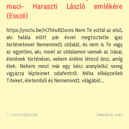
maci- Haraszti László emlékére
(Esszé)
https://youtu.be/HJfdwBDuros Nem Te voltál az első,
aki halála előtt pár évvel megtisztelte igaz
történeteivel Nememind1 oldalát, és nem is Te vagy
az egyetlen, aki, mivel az oldalamon vannak az írásai,
életének történései, nekem örökre létező lesz, amíg
élek. Nekem most már egy kész aranylelkű sereg
vigyázza lépteimet odafentről. Néha elképzellek
Titeket, életemből és Nememind1 világából…
0 HOZZÁSZÓLÁS
JANUÁR 26, 2023