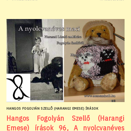
HANGOS FOGOLYÁN SZELLŐ (HARANGI EMESE) ÍRÁSOK
Hangos Fogolyán Szellő (Harangi
Emese) írások 96, A nyolcvanéves