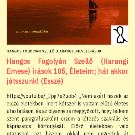
HANGOS FOGOLYÁN SZELLŐ (HARANGI EMESE) ÍRÁSOK
Hangos Fogolyán Szellő (Harangi
Emese) írások 105, Életeim; hát akkor
játsszunk! (Esszé)
https://youtu.be/_Jpg7e2uob4 „Nem azért hiszek az
előző életekben, mert kétszer is voltam előző életes
utaztatáson, és az olyannyira meggyőzött, hogy lelkem
szent paragrafusaként őrzöm a létezés szakrális és
káprázatos körforgását. Előző életekben való
utazásból, azt hiszem, okkal nem engedtek át