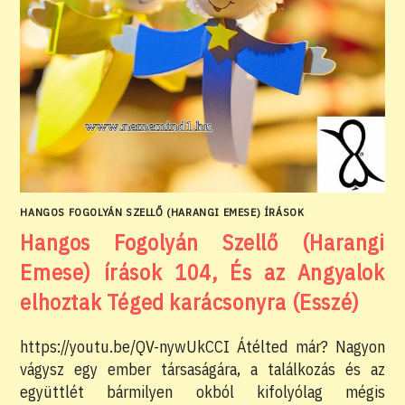
HANGOS FOGOLYÁN SZELLŐ (HARANGI EMESE) ÍRÁSOK
Hangos Fogolyán Szellő (Harangi
Emese) írások 104, És az Angyalok
elhoztak Téged karácsonyra (Esszé)
https://youtu.be/QV-nywUkCCI Átélted már? Nagyon
vágysz egy ember társaságára, a találkozás és az
együttlét bármilyen okból kifolyólag mégis