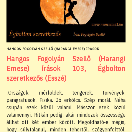
HANGOS FOGOLYÁN SZELLŐ (HARANGI EMESE) ÍRÁSOK
Hangos Fogolyán Szellő (Harangi
Emese) írások 103, Égbolton
szeretkezős (Esszé)
„Országok, mérföldek, tengerek, törvények,
paragrafusok. Fizika. Jó erkölcs. Szép morál. Néha
csupán ezek közül valami. Másszor ezek közül
valamennyi. Ritkán pedig, akár mindezek összessége
állhat ott két ember között. Megoldható-e mégis,
hogy súlytalanul, minden tehertől, szégyenfolttól,