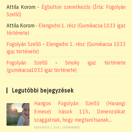
Attila Korom
-
Égbolton szeretkezős (Írta: Fogolyán
Szellő)
Attila Korom
-
Elengedni 1. rész (Gumikacsa 1033 igaz
története)
Fogolyán Szellő
-
Elengedni 1. rész (Gumikacsa 1033
igaz története)
Fogolyán Szellő
-
Smoky igaz története
(gumikacsa1033 igaz története)
Legutóbbi bejegyzések
Hangos Fogolyán Szellő (Harangi
Emese) írások 115, Dimenziókat
szaggatnak, hogy megtanítsanak…
NOVEMBER 2, 2025
/
0 COMMENTS