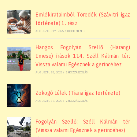
Emlékirataimból Töredék (Szávitrí igaz
története) 1. rész
AUGUSZTUS 17, 2025
/
0 COMMENTS
Hangos Fogolyán Szellő (Harangi
Emese) írások 114, Széll Kálmán tér:
Vissza valami Egésznek a gerincéhez
AUGUSZTUS 8, 2025
/
2 HOZZÁSZÓLÁS
Zokogó Lélek (Tiana igaz története)
AUGUSZTUS 3, 2025
/
2 HOZZÁSZÓLÁS
Fogolyán Szellő: Széll Kálmán tér
(Vissza valami Egésznek a gerincéhez)