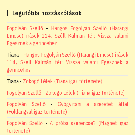
Legutóbbi hozzászólások
Fogolyán Szellő
-
Hangos Fogolyán Szellő (Harangi
Emese) írások 114, Széll Kálmán tér: Vissza valami
Egésznek a gerincéhez
Tiana
-
Hangos Fogolyán Szellő (Harangi Emese) írások
114, Széll Kálmán tér: Vissza valami Egésznek a
gerincéhez
Tiana
-
Zokogó Lélek (Tiana igaz története)
Fogolyán Szellő
-
Zokogó Lélek (Tiana igaz története)
Fogolyán Szellő
-
Gyógyítani a szeretet által
(Földangyal igaz története)
Fogolyán Szellő
-
A próba szerencse? (Magnet igaz
története)