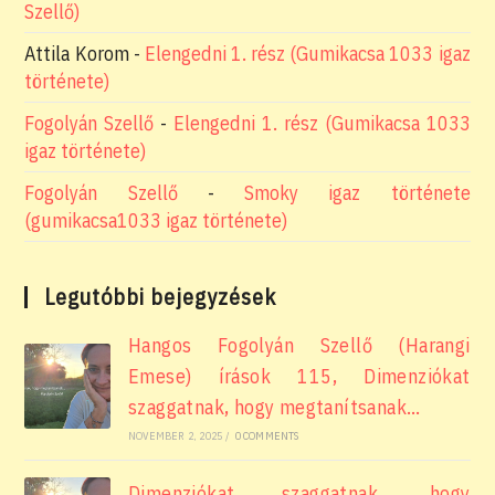
Szellő)
Attila Korom
-
Elengedni 1. rész (Gumikacsa 1033 igaz
története)
Fogolyán Szellő
-
Elengedni 1. rész (Gumikacsa 1033
igaz története)
Fogolyán Szellő
-
Smoky igaz története
(gumikacsa1033 igaz története)
Legutóbbi bejegyzések
Hangos Fogolyán Szellő (Harangi
Emese) írások 115, Dimenziókat
szaggatnak, hogy megtanítsanak…
NOVEMBER 2, 2025
/
0 COMMENTS
Dimenziókat szaggatnak, hogy