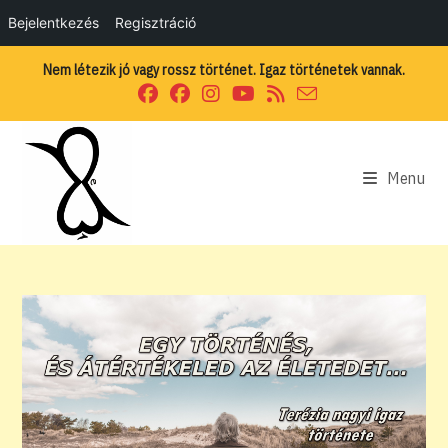
Bejelentkezés
Regisztráció
Skip
Nem létezik jó vagy rossz történet. Igaz történetek vannak.
to
content
Menu