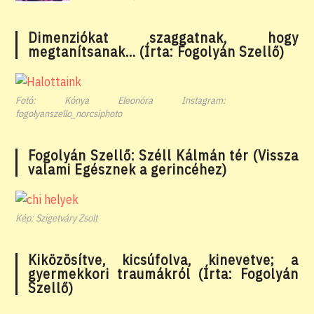
Dimenziókat szaggatnak, hogy
megtanítsanak… (Írta: Fogolyán Szellő)
Fotó: Kónya Eleonóra Instagram:
fogolyanszello_norcsiphoto
Fogolyán Szellő: Széll Kálmán tér (Vissza
valami Egésznek a gerincéhez)
Kép: Szigetváry Zsolt
Kiközösítve, kicsúfolva, kinevetve; a
gyermekkori traumákról (Írta: Fogolyán
Szellő)