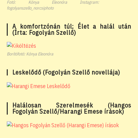
Fotó: Kónya Eleonóra Instagram:
fogolyanszello_norcsiphoto
A komfortzónán túl; Élet a halál után
(Írta: Fogolyán Szellő)
Borítófotó: Kónya Eleonóra
Leskelődő (Fogolyán Szellő novellája)
Halálosan Szerelmesék (Hangos
Fogolyán Szellő/Harangi Emese írások)