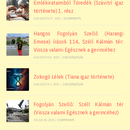
Emlékirataimból Töredék (Szávitrí igaz
története) 1. rész
AUGUSZTUS 17, 2025
/
0 COMMENTS
Hangos Fogolyán Szellő (Harangi
Emese) írások 114, Széll Kálmán tér:
Vissza valami Egésznek a gerincéhez
AUGUSZTUS 8, 2025
/
2 HOZZÁSZÓLÁS
Zokogó Lélek (Tiana igaz története)
AUGUSZTUS 3, 2025
/
2 HOZZÁSZÓLÁS
Fogolyán Szellő: Széll Kálmán tér
(Vissza valami Egésznek a gerincéhez)
JÚLIUS 28, 2025
/
0 COMMENTS