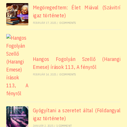
Megöregedtem: Élet Miával (Szávitrí
igaz története)
FEBRUÁR 17, 2025
/
0 COMMENTS
Hangos Fogolyán Szellő (Harangi
Emese) írások 113, A fényről
FEBRUÁR 14, 2025
/
0 COMMENTS
Gyógyítani a szeretet által (Földangyal
igaz története)
JANUÁR 2, 2025
/
1 COMMENT