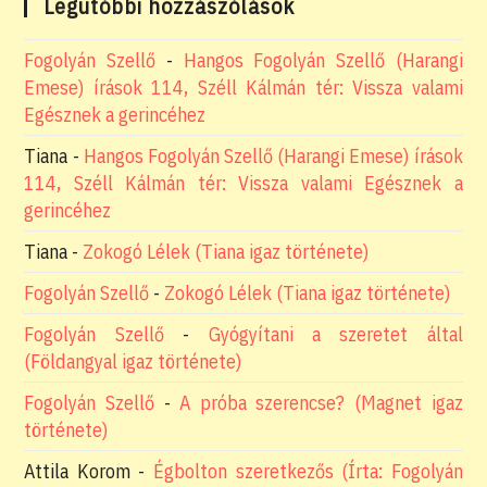
Legutóbbi hozzászólások
Fogolyán Szellő
-
Hangos Fogolyán Szellő (Harangi
Emese) írások 114, Széll Kálmán tér: Vissza valami
Egésznek a gerincéhez
Tiana
-
Hangos Fogolyán Szellő (Harangi Emese) írások
114, Széll Kálmán tér: Vissza valami Egésznek a
gerincéhez
Tiana
-
Zokogó Lélek (Tiana igaz története)
Fogolyán Szellő
-
Zokogó Lélek (Tiana igaz története)
Fogolyán Szellő
-
Gyógyítani a szeretet által
(Földangyal igaz története)
Fogolyán Szellő
-
A próba szerencse? (Magnet igaz
története)
Attila Korom
-
Égbolton szeretkezős (Írta: Fogolyán