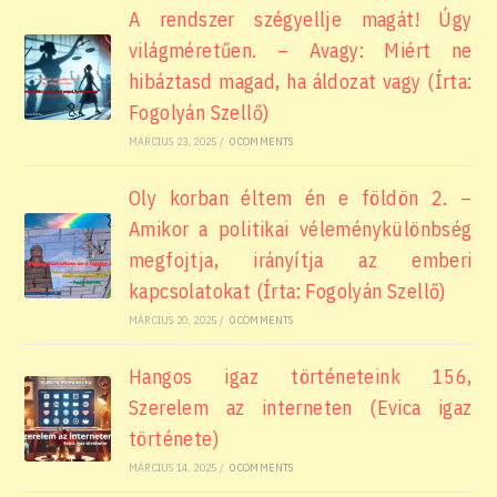
A rendszer szégyellje magát! Úgy
világméretűen. – Avagy: Miért ne
hibáztasd magad, ha áldozat vagy (Írta:
Fogolyán Szellő)
MÁRCIUS 23, 2025
/
0 COMMENTS
Oly korban éltem én e földön 2. –
Amikor a politikai véleménykülönbség
megfojtja, irányítja az emberi
kapcsolatokat (Írta: Fogolyán Szellő)
MÁRCIUS 20, 2025
/
0 COMMENTS
Hangos igaz történeteink 156,
Szerelem az interneten (Evica igaz
története)
MÁRCIUS 14, 2025
/
0 COMMENTS