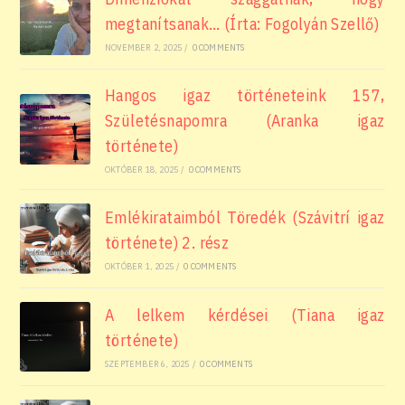
megtanítsanak… (Írta: Fogolyán Szellő)
NOVEMBER 2, 2025
/
0 COMMENTS
Hangos igaz történeteink 157,
Születésnapomra (Aranka igaz
története)
OKTÓBER 18, 2025
/
0 COMMENTS
Emlékirataimból Töredék (Szávitrí igaz
története) 2. rész
OKTÓBER 1, 2025
/
0 COMMENTS
A lelkem kérdései (Tiana igaz
története)
SZEPTEMBER 6, 2025
/
0 COMMENTS