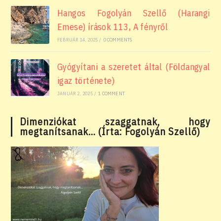
Hangos Fogolyán Szellő (Harangi
Emese) írások 113, A fényről
FEBRUÁR 14, 2025
/
0 COMMENTS
Gyógyítani a szeretet által (Földangyal
igaz története)
JANUÁR 2, 2025
/
1 COMMENT
Dimenziókat szaggatnak, hogy
megtanítsanak… (Írta: Fogolyán Szellő)