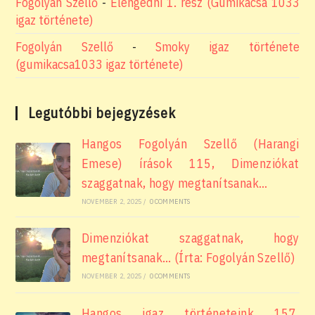
Fogolyán Szellő
-
Elengedni 1. rész (Gumikacsa 1033
igaz története)
Fogolyán Szellő
-
Smoky igaz története
(gumikacsa1033 igaz története)
Legutóbbi bejegyzések
Hangos Fogolyán Szellő (Harangi
Emese) írások 115, Dimenziókat
szaggatnak, hogy megtanítsanak…
NOVEMBER 2, 2025
/
0 COMMENTS
Dimenziókat szaggatnak, hogy
megtanítsanak… (Írta: Fogolyán Szellő)
NOVEMBER 2, 2025
/
0 COMMENTS
Hangos igaz történeteink 157,