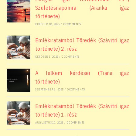
Születésnapomra (Aranka igaz
története)
OKTÓBER 18, 2025
/
0 COMMENTS
Emlékirataimból Töredék (Szávitrí igaz
története) 2. rész
OKTÓBER 1, 2025
/
0 COMMENTS
A lelkem kérdései (Tiana igaz
története)
SZEPTEMBER 6, 2025
/
0 COMMENTS
Emlékirataimból Töredék (Szávitrí igaz
története) 1. rész
AUGUSZTUS 17, 2025
/
0 COMMENTS