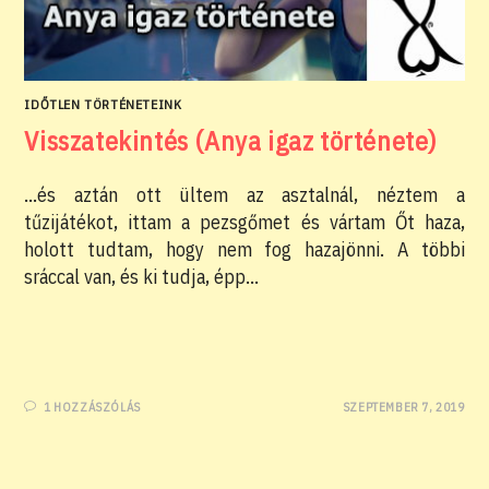
IDŐTLEN TÖRTÉNETEINK
Visszatekintés (Anya igaz története)
...és aztán ott ültem az asztalnál, néztem a
tűzijátékot, ittam a pezsgőmet és vártam Őt haza,
holott tudtam, hogy nem fog hazajönni. A többi
sráccal van, és ki tudja, épp…
1 HOZZÁSZÓLÁS
SZEPTEMBER 7, 2019