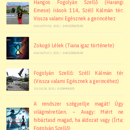
Hangos Fogolyán Szellő (Harangi
Emese) írások 114, Széll Kálmán tér:
Vissza valami Egésznek a gerincéhez
AUGUSZTUS 8, 2025
/
2 HOZZÁSZÓLÁS
Zokogó Lélek (Tiana igaz története)
AUGUSZTUS 3, 2025
/
2 HOZZÁSZÓLÁS
Fogolyán Szellő: Széll Kálmán tér
(Vissza valami Egésznek a gerincéhez)
JÚLIUS 28, 2025
/
0 COMMENTS
A rendszer szégyellje magát! Úgy
világméretűen. – Avagy: Miért ne
hibáztasd magad, ha áldozat vagy (Írta:
Fogolyán Szellő)