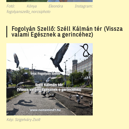
Fotó: Kónya Eleonóra Instagram:
fogolyanszello_norcsiphoto
Fogolyán Szellő: Széll Kálmán tér (Vissza
valami Egésznek a gerincéhez)
Kép: Szigetváry Zsolt