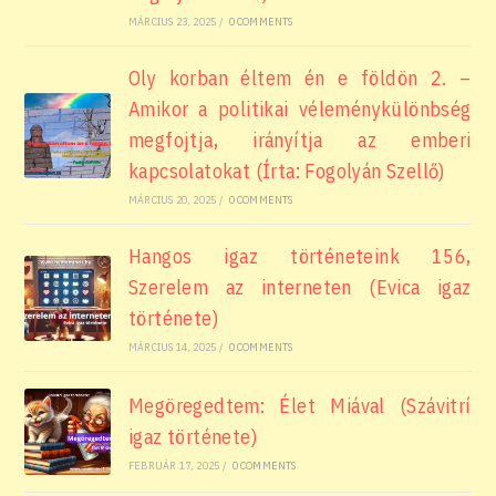
MÁRCIUS 23, 2025
/
0 COMMENTS
Oly korban éltem én e földön 2. –
Amikor a politikai véleménykülönbség
megfojtja, irányítja az emberi
kapcsolatokat (Írta: Fogolyán Szellő)
MÁRCIUS 20, 2025
/
0 COMMENTS
Hangos igaz történeteink 156,
Szerelem az interneten (Evica igaz
története)
MÁRCIUS 14, 2025
/
0 COMMENTS
Megöregedtem: Élet Miával (Szávitrí
igaz története)
FEBRUÁR 17, 2025
/
0 COMMENTS