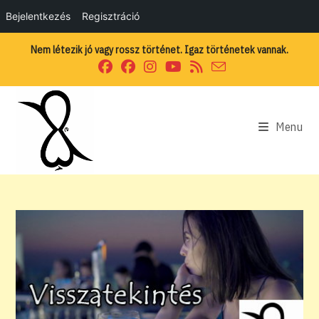
Bejelentkezés
Regisztráció
Skip
Nem létezik jó vagy rossz történet. Igaz történetek vannak.
to
content
Menu