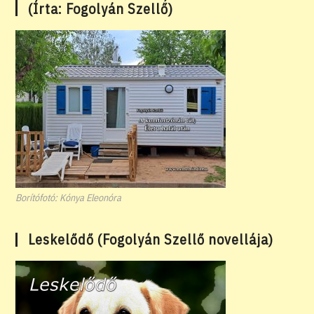
(Írta: Fogolyán Szellő)
Borítófotó: Kónya Eleonóra
Leskelődő (Fogolyán Szellő novellája)