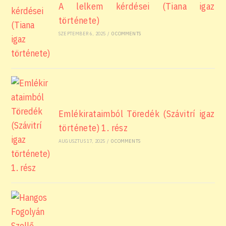
A lelkem kérdései (Tiana igaz
története)
SZEPTEMBER 6, 2025
/
0 COMMENTS
Emlékirataimból Töredék (Szávitrí igaz
története) 1. rész
AUGUSZTUS 17, 2025
/
0 COMMENTS