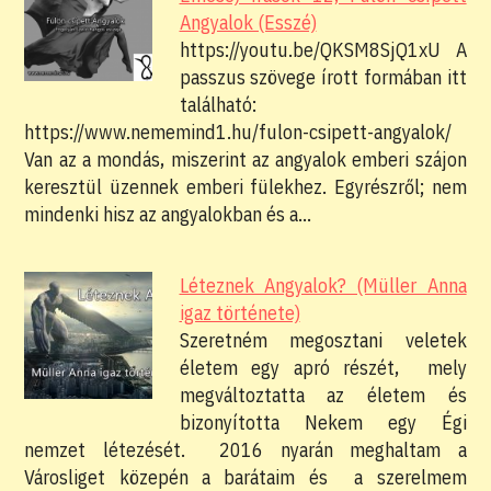
Angyalok (Esszé)
https://youtu.be/QKSM8SjQ1xU A
passzus szövege írott formában itt
található:
https://www.nememind1.hu/fulon-csipett-angyalok/
Van az a mondás, miszerint az angyalok emberi szájon
keresztül üzennek emberi fülekhez. Egyrészről; nem
mindenki hisz az angyalokban és a…
Léteznek Angyalok? (Müller Anna
igaz története)
Szeretném megosztani veletek
életem egy apró részét, mely
megváltoztatta az életem és
bizonyította Nekem egy Égi
nemzet létezését. 2016 nyarán meghaltam a
Városliget közepén a barátaim és a szerelmem