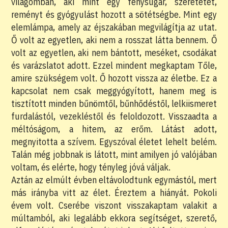
világomban, aki mint egy fénysugár, szeretetet,
reményt és gyógyulást hozott a sötétségbe. Mint egy
elemlámpa, amely az éjszakában megvilágítja az utat.
Ő volt az egyetlen, aki nem a rosszat látta bennem. Ő
volt az egyetlen, aki nem bántott, meséket, csodákat
és varázslatot adott. Ezzel mindent megkaptam Tőle,
amire szükségem volt. Ő hozott vissza az életbe. Ez a
kapcsolat nem csak meggyógyított, hanem meg is
tisztított minden bűnömtől, bűnhődéstől, lelkiismeret
furdalástól, vezekléstől és feloldozott. Visszaadta a
méltóságom, a hitem, az erőm. Látást adott,
megnyitotta a szívem. Egyszóval életet lehelt belém.
Talán még jobbnak is látott, mint amilyen jó valójában
voltam, és elérte, hogy tényleg jóvá váljak.
Aztán az elmúlt évben eltávolodtunk egymástól, mert
más irányba vitt az élet. Éreztem a hiányát. Pokoli
évem volt. Cserébe viszont visszakaptam valakit a
múltamból, aki legalább ekkora segítséget, szerető,