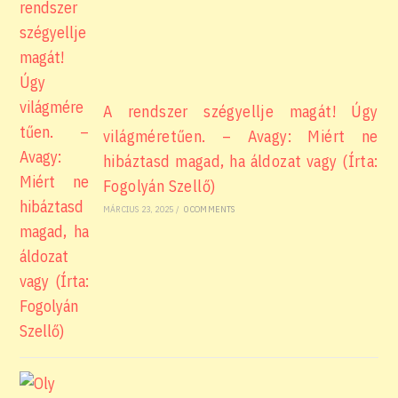
A rendszer szégyellje magát! Úgy
világméretűen. – Avagy: Miért ne
hibáztasd magad, ha áldozat vagy (Írta:
Fogolyán Szellő)
MÁRCIUS 23, 2025
/
0 COMMENTS