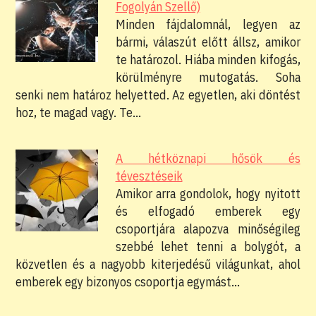
Fogolyán Szellő)
Minden fájdalomnál, legyen az
bármi, válaszút előtt állsz, amikor
te határozol. Hiába minden kifogás,
körülményre mutogatás. Soha
senki nem határoz helyetted. Az egyetlen, aki döntést
hoz, te magad vagy. Te…
A hétköznapi hősök és
tévesztéseik
Amikor arra gondolok, hogy nyitott
és elfogadó emberek egy
csoportjára alapozva minőségileg
szebbé lehet tenni a bolygót, a
közvetlen és a nagyobb kiterjedésű világunkat, ahol
emberek egy bizonyos csoportja egymást…