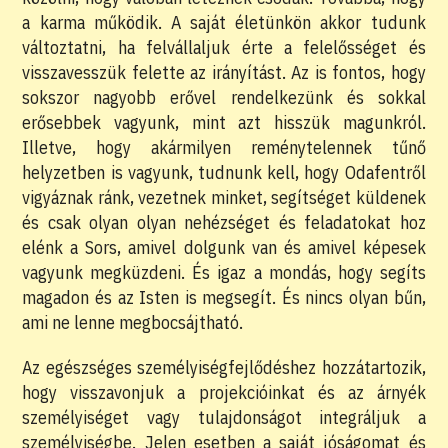
a karma működik. A saját életünkön akkor tudunk
változtatni, ha felvállaljuk érte a felelősséget és
visszavesszük felette az irányítást. Az is fontos, hogy
sokszor nagyobb erővel rendelkezünk és sokkal
erősebbek vagyunk, mint azt hisszük magunkról.
Illetve, hogy akármilyen reménytelennek tűnő
helyzetben is vagyunk, tudnunk kell, hogy Odafentről
vigyáznak ránk, vezetnek minket, segítséget küldenek
és csak olyan olyan nehézséget és feladatokat hoz
elénk a Sors, amivel dolgunk van és amivel képesek
vagyunk megküzdeni. És igaz a mondás, hogy segíts
magadon és az Isten is megsegít. És nincs olyan bűn,
ami ne lenne megbocsájtható.
Az egészséges személyiségfejlődéshez hozzátartozik,
hogy visszavonjuk a projekcióinkat és az árnyék
személyiséget vagy tulajdonságot integráljuk a
személyiségbe. Jelen esetben a saját jóságomat és