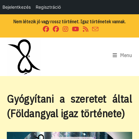
Bejelentkezés
Regisztráció
Skip
Nem létezik jó vagy rossz történet. Igaz történetek vannak.
to
content
Menu
Gyógyítani a szeretet által
(Földangyal igaz története)