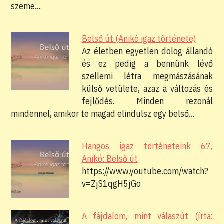
szeme…
Belső út (Anikó igaz története)
Az életben egyetlen dolog állandó
és ez pedig a bennünk lévő
szellemi létra megmászásának
külső vetülete, azaz a változás és
fejlődés. Minden rezonál
mindennel, amikor te magad elindulsz egy belső…
Hangos igaz történeteink 67,
Anikó: Belső út
https://www.youtube.com/watch?
v=ZjS1qgH5jGo
A fájdalom, mint válaszút (írta: