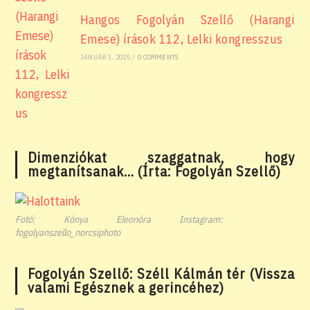
Hangos Fogolyán Szellő (Harangi
Emese) írások 112, Lelki kongresszus
JANUÁR 1, 2025
/
0 COMMENTS
Dimenziókat szaggatnak, hogy
megtanítsanak… (Írta: Fogolyán Szellő)
Fotó: Kónya Eleonóra Instagram:
fogolyanszello_norcsiphoto
Fogolyán Szellő: Széll Kálmán tér (Vissza
valami Egésznek a gerincéhez)