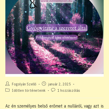
Post
Post
Fogolyán Szellő
január 2, 2025
author:
published:
Post
Post
Időtlen történeteink
1 hozzászólás
category:
comments:
Az én személyes belső erőmet a nulláról, vagy azt is