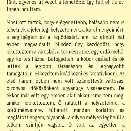
tűnt, egyenes út vezet a temetőbe. Így telt el tíz év.
Innen indultam.
Most ott tartok, hogy elégedettebb, hálásabb nem is
lehetnék a jelenlegi helyzetemért, a körülményeimért,
a segítségért és a fejlődésért, ami az elmúlt hat
évben megvalósult. Mindez úgy kezdődött, hogy
kiköltöztem a városból a természetbe, egy erdő mellé,
egy kertes házba. Befogadtam a kóbor cicákat és ők
lettek a legjobb társaságom és legnagyobb
támogatóim. Elkezdtem imádkozni és kreatívkodni. Az
első három évben nem volt számottevő változás,
bizonyos időközönként ugyanúgy visszaestem. De
ekkor már volt egy ember, akit akkor ismertem meg,
amikor ideköltöztem. Ő rálátott a helyzetemre, a
körülményeimre, túllátott minden korláton és
meglátott engem, olyannak, amilyen mélyen legbelül a
lelkem szintjén vagyok. Ő volt az egyetlen a