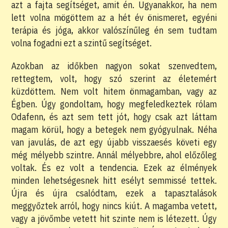
azt a fajta segítséget, amit én. Ugyanakkor, ha nem
lett volna mögöttem az a hét év önismeret, egyéni
terápia és jóga, akkor valószínűleg én sem tudtam
volna fogadni ezt a szintű segítséget.
Azokban az időkben nagyon sokat szenvedtem,
rettegtem, volt, hogy szó szerint az életemért
küzdöttem. Nem volt hitem önmagamban, vagy az
Égben. Úgy gondoltam, hogy megfeledkeztek rólam
Odafenn, és azt sem tett jót, hogy csak azt láttam
magam körül, hogy a betegek nem gyógyulnak. Néha
van javulás, de azt egy újabb visszaesés követi egy
még mélyebb szintre. Annál mélyebbre, ahol előzőleg
voltak. És ez volt a tendencia. Ezek az élmények
minden lehetségesnek hitt esélyt semmissé tettek.
Újra és újra csalódtam, ezek a tapasztalások
meggyőztek arról, hogy nincs kiút. A magamba vetett,
vagy a jövőmbe vetett hit szinte nem is létezett. Úgy