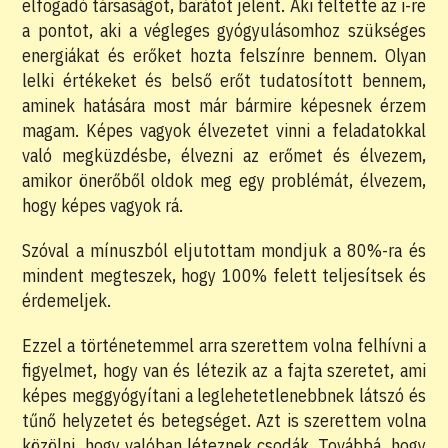
elfogadó társaságot, barátot jelent. Aki feltette az i-re
a pontot, aki a végleges gyógyulásomhoz szükséges
energiákat és erőket hozta felszínre bennem. Olyan
lelki értékeket és belső erőt tudatosított bennem,
aminek hatására most már bármire képesnek érzem
magam. Képes vagyok élvezetet vinni a feladatokkal
való megküzdésbe, élvezni az erőmet és élvezem,
amikor önerőből oldok meg egy problémát, élvezem,
hogy képes vagyok rá.
Szóval a mínuszból eljutottam mondjuk a 80%-ra és
mindent megteszek, hogy 100% felett teljesítsek és
érdemeljek.
Ezzel a történetemmel arra szerettem volna felhívni a
figyelmet, hogy van és létezik az a fajta szeretet, ami
képes meggyógyítani a leglehetetlenebbnek látszó és
tűnő helyzetet és betegséget. Azt is szerettem volna
közölni, hogy valóban léteznek csodák. Továbbá, hogy