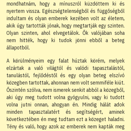
mondhatnám, hogy a mínuszról küzdöttem ki és
nyertem vissza. Egészségtelenségből és függőségből
indultam és olyan emberek kezében volt az életem,
akik úgy tartották jónak, hogy megtartják egy szinten.
Olyan szinten, ahol elvegetálok. Ők valójában soha
nem hitték, hogy ki tudok jönni ebből a beteg
állapotból.
A körülményeim egy falat húztak körém, melyek
elzártak a való világtól és valódi tapasztalástól,
tanulástól, fejlődéstől és egy olyan beteg elszívó
közegben tartottak, ahonnan nem volt semmiféle kiút.
Őszintén szólva, nem ismerek senkit abból a közegből,
aki úgy meg tudott volna gyógyulni, vagy ki tudott
volna jutni onnan, ahogyan én. Mindig hálát adok
minden tapasztalatért és segítségért, aminek
következtében én meg tudtam ezt a közeget haladni.
Tény és való, hogy azok az emberek nem kapták meg