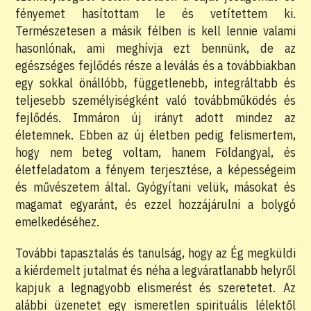
fényemet hasítottam le és vetítettem ki.
Természetesen a másik félben is kell lennie valami
hasonlónak, ami meghívja ezt bennünk, de az
egészséges fejlődés része a leválás és a továbbiakban
egy sokkal önállóbb, függetlenebb, integráltabb és
teljesebb személyiségként való továbbműködés és
fejlődés. Immáron új irányt adott mindez az
életemnek. Ebben az új életben pedig felismertem,
hogy nem beteg voltam, hanem Földangyal, és
életfeladatom a fényem terjesztése, a képességeim
és művészetem által. Gyógyítani velük, másokat és
magamat egyaránt, és ezzel hozzájárulni a bolygó
emelkedéséhez.
További tapasztalás és tanulság, hogy az Ég megküldi
a kiérdemelt jutalmat és néha a legváratlanabb helyről
kapjuk a legnagyobb elismerést és szeretetet. Az
alábbi üzenetet egy ismeretlen spirituális lélektől