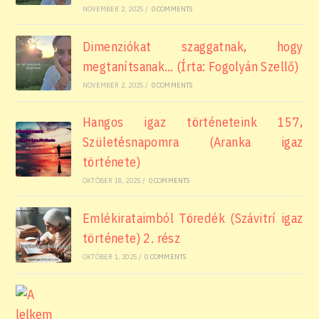
NOVEMBER 2, 2025
/
0 COMMENTS
Dimenziókat szaggatnak, hogy
megtanítsanak… (Írta: Fogolyán Szellő)
NOVEMBER 2, 2025
/
0 COMMENTS
Hangos igaz történeteink 157,
Születésnapomra (Aranka igaz
története)
OKTÓBER 18, 2025
/
0 COMMENTS
Emlékirataimból Töredék (Szávitrí igaz
története) 2. rész
OKTÓBER 1, 2025
/
0 COMMENTS