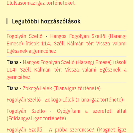
Elolvasom az igaz történeteket
Legutóbbi hozzászólások
Fogolyán Szellő
-
Hangos Fogolyán Szellő (Harangi
Emese) írások 114, Széll Kálmán tér: Vissza valami
Egésznek a gerincéhez
Tiana
-
Hangos Fogolyán Szellő (Harangi Emese) írások
114, Széll Kálmán tér: Vissza valami Egésznek a
gerincéhez
Tiana
-
Zokogó Lélek (Tiana igaz története)
Fogolyán Szellő
-
Zokogó Lélek (Tiana igaz története)
Fogolyán Szellő
-
Gyógyítani a szeretet által
(Földangyal igaz története)
Fogolyán Szellő
-
A próba szerencse? (Magnet igaz