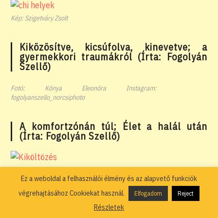
Kép: Szigetváry Zsolt
Kiközösítve, kicsúfolva, kinevetve; a
gyermekkori traumákról (Írta: Fogolyán
Szellő)
Fotó: Kónya Eleonóra Instagram:
fogolyanszello_norcsiphoto
A komfortzónán túl; Élet a halál után
(Írta: Fogolyán Szellő)
Borítófotó: Kónya Eleonóra
Ez a weboldal a felhasználói élmény és az alapvető funkciók
végrehajtásához Cookiekat használ.
Elfogadom
Reject
Leskelődő (Fogolyán Szellő novellája)
Részletek