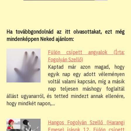
Ha továbbgondolnád az itt olvasottakat, ezt még
mindenképpen Neked ajánlom:
Fülön csípett angyalok (Írta:
Fogolyán Szellő)
Kaptad már azon magad, hogy
egyik nap egy adott véleményen
voltál valami kapcsán, míg a másik
nap teljesen máshogy foglaltál
állást ugyanarról, és tetted mindezt annak ellenére,
hogy mindkét napon,…
Hangos Fogolyán Szellő (Harangi
Emese) írások 12, Fülön csípett